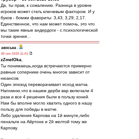
Да, ты прав, к сожалению. Разница в уровне
игроков может стать ключевым фактором. И у
буков - бомжи фавориты: 3,43; 3,29; 2,17.
Единственное, что нам может помочь, это что
мы такие явные андердоги - с психологической
точки зрения...
авоська
-
30 сен 2020 11:01
zZmeIOka
,
Ты понимаешь,когда встречаются примерно
равные соперники очень многое зависит от
нюансов.
Один эпизод переворачивает исход матча.
Напомню,что в нашем дерби вар включали 4
раза и все 4 решения были в пользу коней.
Нам бы вполне могло хватить одного в нашу
пользу для победы в матче.
Либо удаления Карпова на 1й минуте,либо
пенальти на Айртоне и 2й желтой тому же
Карпову.