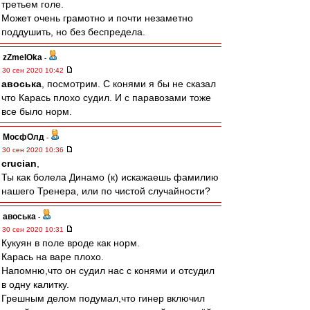
третьем голе.
Может очень грамотно и почти незаметно
поддушить, но без беспредела.
zZmeIOka
-
30 сен 2020 10:42
авоська
, посмотрим. С конями я бы не сказал
что Карась плохо судил. И с паравозами тоже
все было норм.
МосфОлд
-
30 сен 2020 10:36
crucian
,
Ты как болела Динамо (к) искажаешь фамилию
нашего Тренера, или по чистой случайности?
авоська
-
30 сен 2020 10:31
Кукуян в поле вроде как норм.
Карась на варе плохо.
Напомню,что он судил нас с конями и отсудил
в одну калитку.
Грешным делом подумал,что гинер включил