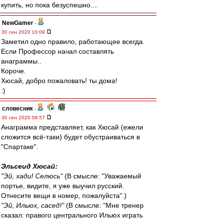
купить, но пока безуспешно....
NewGamer
-
30 сен 2020 10:09
Заметил одно правило, работающее всегда.
Если Профессор начал составлять
анаграммы..
Короче.
Хюсай, добро пожаловать! ты дома!
:)
словесник
-
30 сен 2020 09:57
Анаграмма представляет, как Хюсай (ежели
сложится всё-таки) будет обустраиваться в
"Спартаке".
Эльсеид Хюсай:
"Эй, хади! Селюсь"
(В смысле: "Уважаемый
портье, видите, я уже выучил русский.
Отнесите вещи в номер, пожалуйста".)
"Эй, Ильюх, сасед!"
(В смысле: "Мне тренер
сказал: правого центрального Ильюх играть