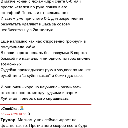
В матче коней с лохами,при счете 0-0 мяч
просто катался по руке лошка в его
штрафной.Пенальти от вилкина нет.
И затем уже при счете 0-1 для закрепления
результата удаляют ишака за совсем
необязательную 2ю желтую.
Еще напомню как нас откровенно грохнули в
полуфинале кубка.
В наши ворота пеналь без раздумья.В ворота
бамжей не назначили ни одного из трех вполне
возможных.
Судейка прикладывает руку к уху,весело машет
рукой типа "а хуйня какая" и бежит дальше.
И они очень хорошо научились размывать
ответственность между судьями и варом.
Хуй знает теперь с кого спрашивать.
zZmeIOka
-
30 сен 2020 10:58
Трувор
, Малком у них сейчас играет на
фланге так-то. Против него скорее всего будет