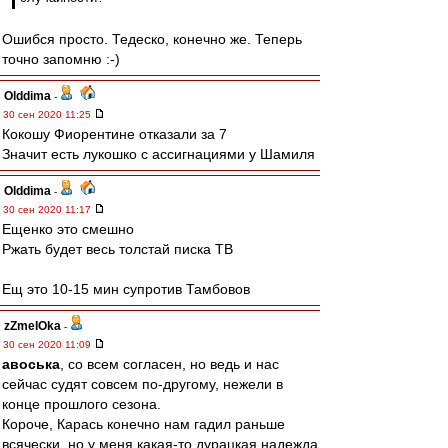
Ошибся просто. Тедеско, конечно же. Теперь
точно запомню :-)
Olddima
-
30 сен 2020 11:25
Кокошу Фиорентине отказали за 7
Значит есть лукошко с ассигнациями у Шамиля
Olddima
-
30 сен 2020 11:17
Ещенко это смешно
Ржать будет весь толстай писка ТВ
Ещ это 10-15 мин супротив Тамбовов
zZmeIOka
-
30 сен 2020 11:09
авоська
, со всем согласен, но ведь и нас
сейчас судят совсем по-другому, нежели в
конце прошлого сезона.
Короче, Карась конечно нам гадил раньше
всячески, но у меня какая-то дурацкая надежда