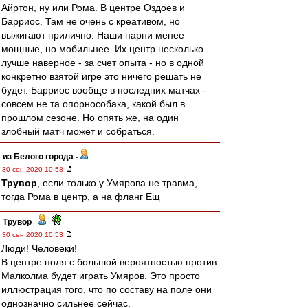
Айртон, ну или Рома. В центре Оздоев и
Барриос. Там не очень с креативом, но
выжигают прилично. Наши парни менее
мощные, но мобильнее. Их центр несколько
лучше наверное - за счет опыта - но в одной
конкретно взятой игре это ничего решать не
будет. Барриос вообще в последних матчах -
совсем не та опорнособака, какой был в
прошлом сезоне. Но опять же, на один
злобный матч может и собраться.
из Белого города
-
30 сен 2020 10:58
Трувор
, если только у Умярова не травма,
тогда Рома в центр, а на фланг Ещ
Трувор
-
30 сен 2020 10:53
Люди! Человеки!
В центре поля с большой вероятностью против
Малколма будет играть Умяров. Это просто
иллюстрация того, что по составу на поле они
однозначно сильнее сейчас.