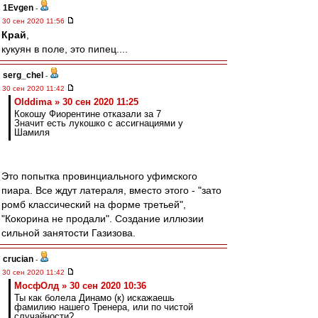
1Evgen
-
30 сен 2020 11:56
Край
,
кукуян в поле, это пипец....
serg_chel
-
30 сен 2020 11:42
Olddima » 30 сен 2020 11:25
Кокошу Фиорентине отказали за 7
Значит есть лукошко с ассигнациями у
Шамиля
Это попытка провинциального уфимского
пиара. Все ждут латераля, вместо этого - "зато
ромб классический на форме третьей",
"Кокорина не продали". Создание иллюзии
сильной занятости Газизова.
crucian
-
30 сен 2020 11:42
МосфОлд » 30 сен 2020 10:36
Ты как болела Динамо (к) искажаешь
фамилию нашего Тренера, или по чистой
случайности?