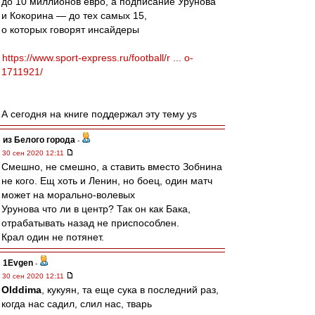
до 10 миллионов евро, а подписание Урунова
и Кокорина — до тех самых 15,
о которых говорят инсайдеры
https://www.sport-express.ru/football/r ... o-
1711921/
А сегодня на книге поддержал эту тему ys
из Белого города
-
30 сен 2020 12:11
Смешно, не смешно, а ставить вместо Зобнина
не кого. Ещ хоть и Ленин, но боец, один матч
может на морально-волевых
Урунова что ли в центр? Так он как Бака,
отрабатывать назад не приспособлен.
Крал один не потянет.
1Evgen
-
30 сен 2020 12:11
Olddima
, кукуян, та еще сука в последний раз,
когда нас садил, слил нас, тварь