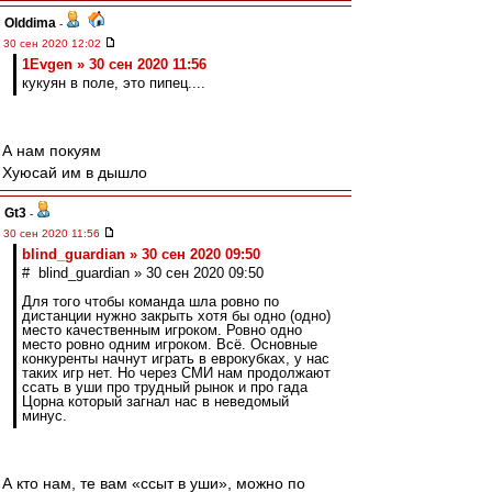
Olddima
-
30 сен 2020 12:02
1Evgen » 30 сен 2020 11:56
кукуян в поле, это пипец....
А нам покуям
Хуюсай им в дышло
Gt3
-
30 сен 2020 11:56
blind_guardian » 30 сен 2020 09:50
# blind_guardian » 30 сен 2020 09:50
Для того чтобы команда шла ровно по
дистанции нужно закрыть хотя бы одно (одно)
место качественным игроком. Ровно одно
место ровно одним игроком. Всё. Основные
конкуренты начнут играть в еврокубках, у нас
таких игр нет. Но через СМИ нам продолжают
ссать в уши про трудный рынок и про гада
Цорна который загнал нас в неведомый
минус.
А кто нам, те вам «ссыт в уши», можно по