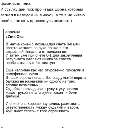
фамильно плиз.
И ссылку дай пож про «гада Цорна который
загнал в неведомый минус», а то я не читаю
особо, так хоть просвещусь немного.)
авоська
zZmeIOka
,
В матче коней с лохами,при счете 0-0 мяч
просто катался по руке лошка в его
штрафной.Пенальти от вилкина нет.
И затем уже при счете 0-1 для закрепления
результата удаляют ишака за совсем
необязательную 2ю желтую.
Еще напомню как нас откровенно грохнули в
полуфинале кубка.
В наши ворота пеналь без раздумья.В ворота
бамжей не назначили ни одного из трех
вполне возможных.
Судейка прикладывает руку к уху,весело
машет рукой типа "а хуйня какая" и бежит
дальше.
И они очень хорошо научились размывать
ответственность между судьями и варом.
Хуй знает теперь с кого спрашивать.