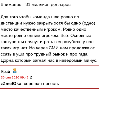
Внимание - 31 миллион долларов.
Для того чтобы команда шла ровно по
дистанции нужно закрыть хотя бы одно (одно)
место качественным игроком. Ровно одно
место ровно одним игроком. Всё. Основные
конкуренты начнут играть в еврокубках, у нас
таких игр нет. Но через СМИ нам продолжают
ссать в уши про трудный рынок и про гада
Цорна который загнал нас в неведомый минус.
Край
-
30 сен 2020 09:49
zZmeIOka
, хорошая новость.
zZmeIOka
-
30 сен 2020 09:38
Судьи на бомжей: Кукуян в поле, Карасев на
варе. Вилкова нет и слава богам.
Olddima
-
30 сен 2020 09:36
Отскролить писателя можно в любое время и