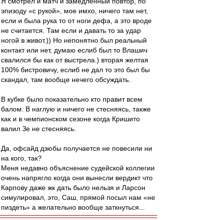
Я смотрел и матч и замедленный повтор, по
эпизоду «с рукой», мое имхо, ничего там нет,
если и была рука то от ноги дефа, а это вроде
не считается. Там если и давать то за удар
ногой в живот.)) Но непонятно был реальный
контакт или нет, думаю еслиб был то Влашич
свалился бы как от выстрела.) вторая желтая
100% бистровичу, еслиб не дал то это был бы
скандал, там вообще нечего обсуждать.
В кубке было показательно кто правит всем
балом. В наглую и ничего не стесняясь, также
как и в чемпионском сезоне когда Кришито
валил Зе не стесняясь.
Да, офсайд дзюбы получается не повесили ни
на кого, так?
Меня недавно объяснение судейской коллегии
очень напрягло когда они вынесли вердикт что
Карпову даже жк дать было нельзя и Ларсон
симулировал, это, Саш, прямой посыл нам «не
пиздеть» а желательно вообще заткнуться...