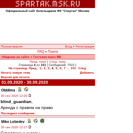
Официальный сайт болельщиков ФК "Спартак" Москва
Полная версия
Вход
•
Регистрация
FAQ
•
Поиск
Общение на сайте
Гостевая книга ВВ
»
Пред. тема
|
След. тема
Страница
4
из
151
[ Сообщений: 7522 ]
На страницу
Пред.
1
,
2
,
3
,
4
,
5
,
6
,
7
...
151
След.
Начать новую тему
Добавить
Версия для печати
01.09.2020 - 30.09.2020
Olddima
-
30 сен 2020 12:20
blind_guardian
,
Аренда с правом на право
Последнее сообщение
Mike Lebedev
-
30 сен 2020 12:17