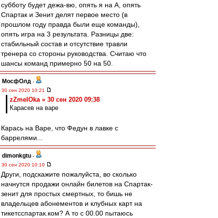
субботу будет дежа-вю, опять я на А, опять
Спартак и Зенит делят первое место (в
прошлом году правда были еще команды),
опять игра на 3 результата. Разницы две:
стабильный состав и отсутствие травли
тренера со стороны руководства. Считаю что
шансы команд примерно 50 на 50.
МосфОлд
-
30 сен 2020 10:21
zZmeIOka » 30 сен 2020 09:38
Карасев на варе
Карась на Варе, что Федун в лавке с
баррелями...
dimonkgtu
-
30 сен 2020 10:10
Други, подскажите пожалуйста, во сколько
начнутся продажи онлайн билетов на Спартак-
зенит для простых смертных, то бишь не
владельцев абонементов и клубных карт на
тикетсспартак.ком? А то с 00.00 пытаюсь