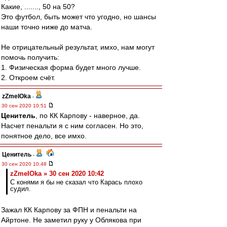
Какие, ......., 50 на 50?
Это футбол, быть может что угодно, но шансы
наши точно ниже до матча.
Не отрицательный результат, имхо, нам могут
помочь получить:
1. Физическая форма будет много лучше.
2. Откроем счёт.
zZmeIOka
-
30 сен 2020 10:51
Ценитель
, по КК Карпову - наверное, да.
Насчет пенальти я с ним согласен. Но это,
понятное дело, все имхо.
Ценитель
-
30 сен 2020 10:48
zZmeIOka » 30 сен 2020 10:42
С конями я бы не сказал что Карась плохо
судил.
Зажал КК Карпову за ФПН и пенальти на
Айртоне. Не заметил руку у Облякова при