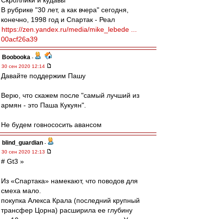
Скроллики и кудавы
В рубрике "30 лет, а как вчера" сегодня,
конечно, 1998 год и Спартак - Реал
https://zen.yandex.ru/media/mike_lebede ...
00acf26a39
Boobooka
-
30 сен 2020 12:14
Давайте поддержим Пашу
Верю, что скажем после "самый лучший из
армян - это Паша Кукуян".
Не будем говнососить авансом
blind_guardian
-
30 сен 2020 12:13
# Gt3 »
Из «Спартака» намекают, что поводов для
смеха мало.
покупка Алекса Крала (последний крупный
трансфер Цорна) расширила ее глубину