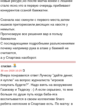
новый ресурс,но после матча коней с лошнёй
стало ясно,что в первую очередь прибивают
конкурентов ссаной бамжатни.
Сначала нас скинули с первого места,затем
ишаков притормозили,висящих на хвосте у
немытых.
Прогнозирую все решения вар в пользу
бамжатни.
С последующими подробными разъяснениями
почему например рука в атаке у бамжей не
считается,
а у Спартака наоборот.
crucian
-
30 сен 2020 10:25
Вчера понравился ответ Луческу "дайте денег,
я куплю" на вопрос журналиста "игроков
покупать будете?". Надо взять на вооружение
Газизову и Тедеску :-) А если серьезно, то мне
больше по душе путь когда баба-яга
воспитывается в своем коллективе благо
ребята неплохие в Спартаке есть. По матчу: в