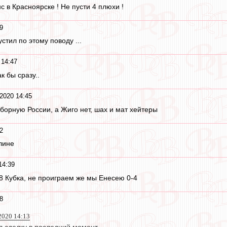
с в Красноярске ! Не пусти 4 плюхи !
9
стил по этому поводу ...
 14:47
ак бы сразу..
2020 14:45
борную России, а Жиго нет, шах и мат хейтеры
2
лине
14:39
/8 Кубка, не проиграем же мы Енесею 0-4
8
2020 14:13