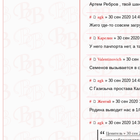
Артем Ребров , твой шан
#
agk
» 30 сен 2020 14:4
Жиго где-то совсем загру
#
Карелин
» 30 сен 2020
У него пачпорта нет, а т
#
Valentinovich
» 30 сен 
Семенов вызывается в с
#
agk
» 30 сен 2020 14:4
С Газизыча простава Ка
#
Жентяй
» 30 сен 2020 
Родина выводит нас в 1
#
agk
» 30 сен 2020 14:3
Ценитель » 30 сен 