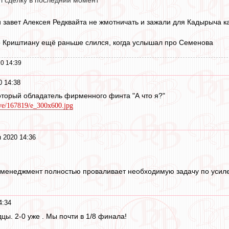
л сделку в последний момент
завет Алексея Редквайта не жмотничать и зажали для Кадырыча ка
то Криштиану ещё раньше слился, когда услышал про Семенова
0 14:39
0 14:38
оторый обладатель фирменного финта "А что я?"
tive/167819/e_300x600.jpg
 2020 14:36
 менеджмент полностью проваливает необходимую задачу по усиле
4:34
цы. 2-0 уже . Мы почти в 1/8 финала!