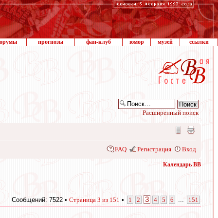
орумы
прогнозы
фан-клуб
юмор
музей
ссылки
Расширенный поиск
FAQ
Регистрация
Вход
Календарь ВВ
3
Сообщений: 7522 •
Страница
3
из
151
•
1
2
4
5
6
...
151