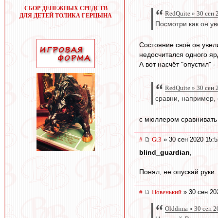
СБОР ДЕНЕЖНЫХ СРЕДСТВ
RedQuite » 30 сен 
ДЛЯ ДЕТЕЙ ТОЛИКА ГЕРЦЫНА
Посмотри как он ув
Состояние своё он увели
недосчитался одного яр
А вот насчёт "опустил" 
RedQuite » 30 сен 
сравни, например,
с мюллером сравнивать 
#
Gt3
» 30 сен 2020 15:5
blind_guardian
,
Понял, не опускай руки
#
Новенький
» 30 сен 20
Olddima » 30 сен 2