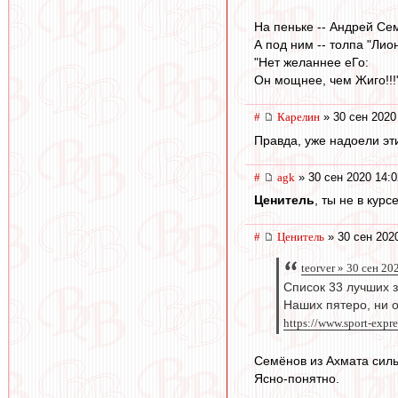
На пеньке -- Андрей Се
А под ним -- толпа "Лион
"Нет желаннее еГо:
Он мощнее, чем Жиго!!!
#
Карелин
» 30 сен 2020
Правда, уже надоели эти 
#
agk
» 30 сен 2020 14:0
Ценитель
, ты не в кур
#
Ценитель
» 30 сен 202
teorver » 30 сен 20
Список 33 лучших 
Наших пятеро, ни о
https://www.sport-expres
Семёнов из Ахмата сил
Ясно-понятно.