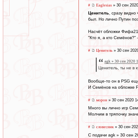
#
Eaglesias
» 30 сен 2020
Ценитель
, сразу видно
был. Но лично Путин по
Насчёт обложки Фифа21 
"Кто я, а кто Семёнов?" 
#
Ценитель
» 30 сен 202
agk » 30 сен 2020 
Ценитель, ты не в 
Вообще-то он в PSG ещё
И Семёнов на обложке FI
#
морон
» 30 сен 2020 1
Много вы лично игр Сем
Молчим в тряпочку знач
#
словесник
» 30 сен 202
С подачи agk » 30 сен 2