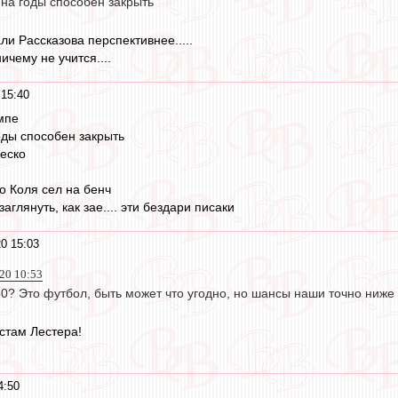
 на годы способен закрыть
тали Рассказова перспективнее.....
ничему не учится....
 15:40
мпе
оды способен закрыть
деско
о Коля сел на бенч
аглянуть, как зае.... эти бездари писаки
0 15:03
20 10:53
на 50? Это футбол, быть может что угодно, но шансы наши точно ниже
стам Лестера!
4:50