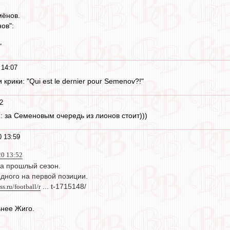
мёнов.
ов":
"
 14:07
крики: "Qui est le dernier pour Semenov?!"
2
се: за Семеновым очередь из лионов стоит)))
0 13:59
20 13:52
за прошлый сезон.
дного на первой позиции.
s.ru/football/r
... t-1715148/
ьнее Жиго.