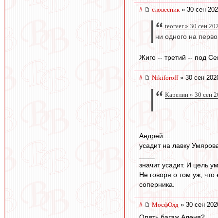
#
словесник
» 30 сен 202
teorver » 30 сен 20
ни одного на перв
Жиго -- третий -- под С
#
Nikiforoff
» 30 сен 202
Карелин » 30 сен 2
Андрей....
усадит на лавку Умярова
____
значит усадит. И цель у
Не говоря о том уж, что
соперника.
#
МосфОлд
» 30 сен 202
Опять багаж Аленя?