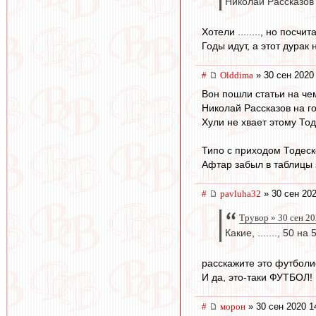
Николай Рассказов
Хотели ........, но посчи
Годы идут, а этот дурак 
#
Olddima
» 30 сен 2020
Вон пошли статьи на че
Николай Рассказов на г
Хули не хвает этому То
Типо с приходом Тодеск
Афтар забыл в таблицы з
#
pavluha32
» 30 сен 202
Трувор » 30 сен 20
Какие, ......., 50 
расскажите это футболи
И да, это-таки ФУТБОЛ!
#
морон
» 30 сен 2020 1