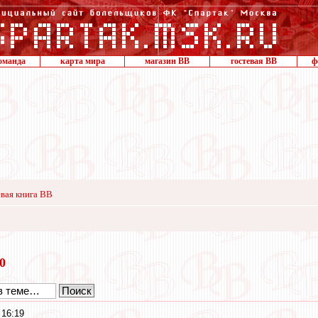
оманда
карта мира
магазин ВВ
гостевая ВВ
ф
вая книга ВВ
20
 16:19