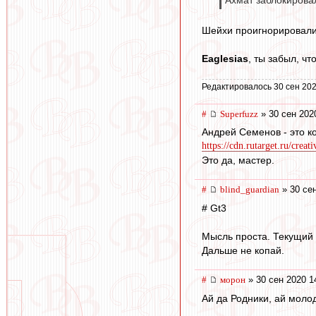
Ахмат заблокирова
Шейхи проигнорировали 
Eaglesias
, ты забыл, ч
Редактировалось 30 сен 202
#
Superfuzz
» 30 сен 202
Андрей Семенов - это к
https://cdn.rutarget.ru/crea
Это да, мастер.
#
blind_guardian
» 30 сен
# Gt3
Мысль проста. Текущий
Дальше не копай.
#
морон
» 30 сен 2020 1
Ай да Родники, ай молод