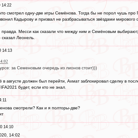
 14:22
 что смотрел одну-две игры Семёнова. Тогда бы не порол чушь пр
звонил Кадырову и призвал не разбрасываться звёздами мирового 
правда. Месси как сказали что между ним и Семёновым выбирают, с
- сказал Леонель.
0 14:13
14:02
курсе: за Семеновым очередь из лионов стоит)))
 в августе должен был перейти, Ахмат заблокировал сделку в пос
FA2021 будет, если кто не знал.
4:11
енова смотрели? Как и я полторы-две?
ит
0 14:10
020, 14:02