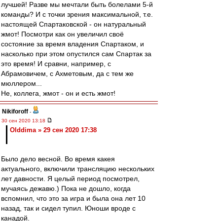
лучшей! Разве мы мечтали быть болелами 5-й
команды? И с точки зрения максимальной, т.е.
настоящей Спартаковской - он натуральный
жмот! Посмотри как он увеличил своё
состояние за время владения Спартаком, и
насколько при этом опустился сам Спартак за
это время! И сравни, например, с
Абрамовичем, с Ахметовым, да с тем же
мюллером...
Не, коллега, жмот - он и есть жмот!
Nikiforoff
-
30 сен 2020 13:18
Olddima » 29 сен 2020 17:38
Было дело весной. Во время какея
актуального, включили трансляцию нескольких
лет давности. Я целый период посмотрел,
мучаясь дежавю.) Пока не дошло, когда
вспомнил, что это за игра и была она лет 10
назад, так и сидел тупил. Юноши вроде с
канадой.