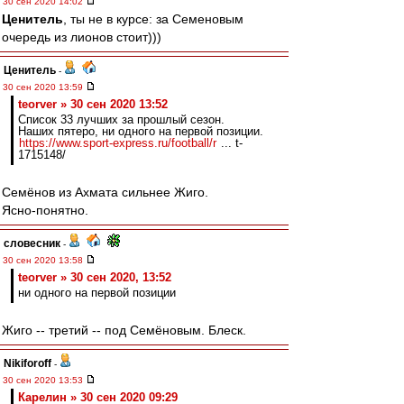
30 сен 2020 14:02
Ценитель
, ты не в курсе: за Семеновым
очередь из лионов стоит)))
Ценитель
-
30 сен 2020 13:59
teorver » 30 сен 2020 13:52
Список 33 лучших за прошлый сезон.
Наших пятеро, ни одного на первой позиции.
https://www.sport-express.ru/football/r
... t-
1715148/
Семёнов из Ахмата сильнее Жиго.
Ясно-понятно.
словесник
-
30 сен 2020 13:58
teorver » 30 сен 2020, 13:52
ни одного на первой позиции
Жиго -- третий -- под Семёновым. Блеск.
Nikiforoff
-
30 сен 2020 13:53
Карелин » 30 сен 2020 09:29