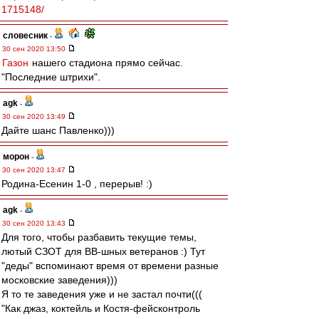
1715148/
словесник
-
30 сен 2020 13:50
Газон
нашего стадиона прямо сейчас.
"Последние штрихи".
agk
-
30 сен 2020 13:49
Дайте шанс Павленко)))
морон
-
30 сен 2020 13:47
Родина-Есенин 1-0 , перерыв! :)
agk
-
30 сен 2020 13:43
Для того, чтобы разбавить текущие темы,
лютый СЗОТ для ВВ-шных ветеранов :) Тут
"деды" вспоминают время от времени разные
московские заведения)))
Я то те заведения уже и не застал почти(((
"Как джаз, коктейль и Костя-фейсконтроль