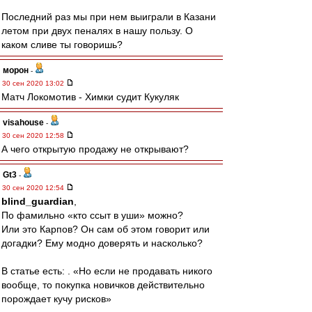
Последний раз мы при нем выиграли в Казани
летом при двух пеналях в нашу пользу. О
каком сливе ты говоришь?
морон
-
30 сен 2020 13:02
Матч Локомотив - Химки судит Кукуляк
visahouse
-
30 сен 2020 12:58
А чего открытую продажу не открывают?
Gt3
-
30 сен 2020 12:54
blind_guardian
,
По фамильно «кто ссыт в уши» можно?
Или это Карпов? Он сам об этом говорит или
догадки? Ему модно доверять и насколько?
В статье есть: . «Но если не продавать никого
вообще, то покупка новичков действительно
порождает кучу рисков»