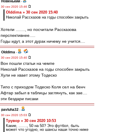
Новенький
-
30 сен 2020 15:46
Olddima » 30 сен 2020 15:40
Николай Рассказов на годы способен закрыть
Хотели ........, но посчитали Рассказова
перспективнее.....
Годы идут, а этот дурак ничему не учится....
Olddima
-
30 сен 2020 15:40
Вон пошли статьи на чемпе
Николай Рассказов на годы способен закрыть
Хули не хвает этому Тодеско
Типо с приходом Тодеско Коля сел на бенч
Афтар забыл в таблицы заглянуть, как зае....
эти бездари писаки
pavluha32
-
30 сен 2020 15:03
Трувор » 30 сен 2020 10:53
Какие, ......., 50 на 50? Это футбол, быть
может что угодно, но шансы наши точно ниже