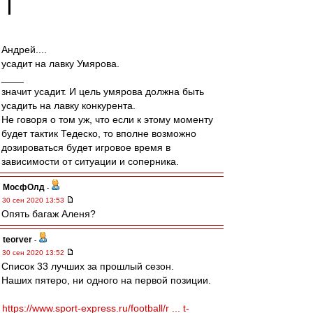
Андрей....
усадит на лавку Умярова.
____
значит усадит. И цель умярова должна быть
усадить на лавку конкурента.
Не говоря о том уж, что если к этому моменту
будет тактик Тедеско, то вполне возможно
дозироваться будет игровое время в
зависимости от ситуации и соперника.
МосфОлд
-
30 сен 2020 13:53
Опять багаж Аленя?
teorver
-
30 сен 2020 13:52
Список 33 лучших за прошлый сезон.
Наших пятеро, ни одного на первой позиции.
https://www.sport-express.ru/football/r ... t-