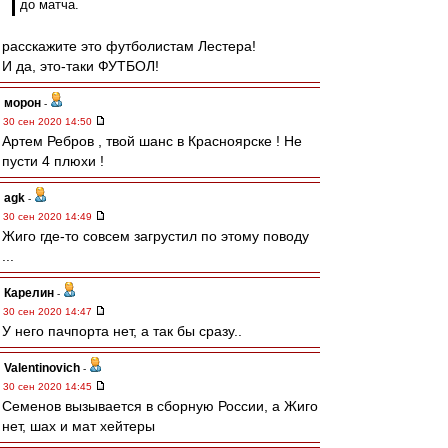
до матча.
расскажите это футболистам Лестера!
И да, это-таки ФУТБОЛ!
морон
-
30 сен 2020 14:50
Артем Ребров , твой шанс в Красноярске ! Не
пусти 4 плюхи !
agk
-
30 сен 2020 14:49
Жиго где-то совсем загрустил по этому поводу
...
Карелин
-
30 сен 2020 14:47
У него пачпорта нет, а так бы сразу..
Valentinovich
-
30 сен 2020 14:45
Семенов вызывается в сборную России, а Жиго
нет, шах и мат хейтеры