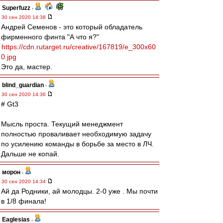
Superfuzz
-
30 сен 2020 14:38
Андрей Семенов - это который обладатель
фирменного финта "А что я?"
https://cdn.rutarget.ru/creative/167819/e_300x60
0.jpg
Это да, мастер.
blind_guardian
-
30 сен 2020 14:36
# Gt3
Мысль проста. Текущий менеджмент
полностью проваливает необходимую задачу
по усилению команды в борьбе за место в ЛЧ.
Дальше не копай.
морон
-
30 сен 2020 14:34
Ай да Родники, ай молодцы. 2-0 уже . Мы почти
в 1/8 финала!
Eaglesias
-