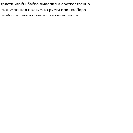
трясти чтобы бвбло выделил и соотвественно
статье загнал в какие-то риски или наоборот
чтобы не давал ничего и мы прошли по
рискменеджменту...)
У меня к тебе вопрос, Дамир. Вот ты написал
сообщение про покупку игрока чтобы пройти
дистьацию, Цорна и про ссут в уши, ок. А что
сказать-то хотел?
serg_chel
-
30 сен 2020 12:47
blind_guardian
,
Инсайдеры почему-то обходят стороной
исходящие трансферы, а также структуры
выплат по входящим. Исходящие идут на
баланс сразу целиком, независимо от
структуры выплат. А входящие можно
растянуть на всю сумму подписанного
контракта. Плюс в исходящих есть бонусы и
проценты за перепродажу. Наверняка, что-то