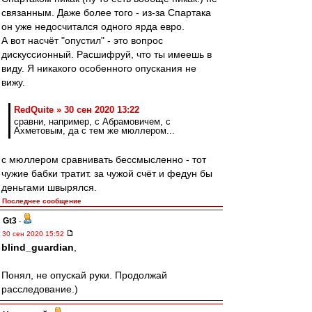
связанным. Даже более того - из-за Спартака
он уже недосчитался одного ярда евро.
А вот насчёт "опустил" - это вопрос
дискуссионный. Расшифруй, что ты имеешь в
виду. Я никакого особенного опускания не
вижу.
RedQuite » 30 сен 2020 13:22
сравни, например, с Абрамовичем, с
Ахметовым, да с тем же мюллером...
с мюллером сравнивать бессмысленно - тот
чужие бабки тратит. за чужой счёт и федун бы
деньгами швырялся.
Последнее сообщение
Gt3
-
30 сен 2020 15:52
blind_guardian
,
Понял, не опускай руки. Продолжай
расследование.)