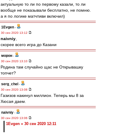
актуальную то ли по первому казали, то ли
вообще не показывали бесплатно, не помню.
а я по логике матчтиви включил)
1Evgen
-
30 сен 2020 13:12
naivniy
,
скорее всего игра до Казани
морон
-
30 сен 2020 13:10
Родина там случайно щас не Открывашку
топчет?
serg_chel
-
30 сен 2020 13:08
Газизов накинул миллион. Теперь мы 8 за
Хюсая даем.
naivniy
-
30 сен 2020 13:06
1Evgen » 30 сен 2020 12:11