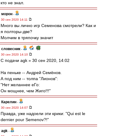
кто не знал.
морон
-
30 сен 2020 14:11
Много вы лично игр Семенова смотрели? Как и
я полторы-две?
Молчим в тряпочку значит
словесник
-
30 сен 2020 14:10
С подачи agk » 30 сен 2020, 14:02
На пеньке -- Андрей Семёнов.
А под ним -- толпа "Лионов":
"Нет желаннее еГо:
Он мощнее, чем Жиго!!!"
Карелин
-
30 сен 2020 14:07
Правда, уже надоели эти крики: "Qui est le
dernier pour Semenov?!"
agk
-