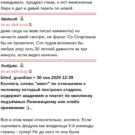
накидывать, продрал глаза, о епт межсезонье.
Хера я дал и давай тереть по новой.
Nikiforoff
-
30 сен 2020 13:23
даже сюда на веве писал камменты) но
нечасто какей смотрю, не фанат. Со Спартаком
бы не прокатило. Сто пудов вспомнил бы
любую игру хоть 30 летней давности за три
минуты, если видел конечно.
RedQuite
-
30 сен 2020 13:22
blind_guardian » 30 сен 2020 12:39
Коллега, слово "жмот" по отношению к
человеку который построил стадион,
содержит академию и платит по миллиону
подъёмных Ломовицкому оно слабо
применимо :)...
Всё в этом мире относительно, коллега. Если
оценивать федуна как владельца 5-й команды
страны - супер! Но до него то она была