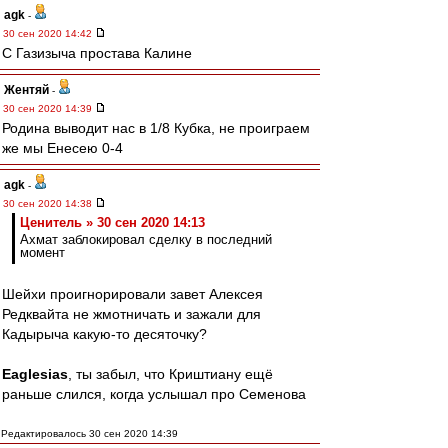
agk
-
30 сен 2020 14:42
С Газизыча простава Калине
Жентяй
-
30 сен 2020 14:39
Родина выводит нас в 1/8 Кубка, не проиграем
же мы Енесею 0-4
agk
-
30 сен 2020 14:38
Ценитель » 30 сен 2020 14:13
Ахмат заблокировал сделку в последний
момент
Шейхи проигнорировали завет Алексея
Редквайта не жмотничать и зажали для
Кадырыча какую-то десяточку?
Eaglesias
, ты забыл, что Криштиану ещё
раньше слился, когда услышал про Семенова
Редактировалось 30 сен 2020 14:39