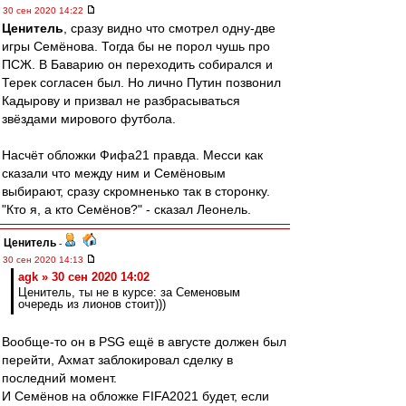
30 сен 2020 14:22
Ценитель
, сразу видно что смотрел одну-две
игры Семёнова. Тогда бы не порол чушь про
ПСЖ. В Баварию он переходить собирался и
Терек согласен был. Но лично Путин позвонил
Кадырову и призвал не разбрасываться
звёздами мирового футбола.
Насчёт обложки Фифа21 правда. Месси как
сказали что между ним и Семёновым
выбирают, сразу скромненько так в сторонку.
"Кто я, а кто Семёнов?" - сказал Леонель.
Ценитель
-
30 сен 2020 14:13
agk » 30 сен 2020 14:02
Ценитель, ты не в курсе: за Семеновым
очередь из лионов стоит)))
Вообще-то он в PSG ещё в августе должен был
перейти, Ахмат заблокировал сделку в
последний момент.
И Семёнов на обложке FIFA2021 будет, если