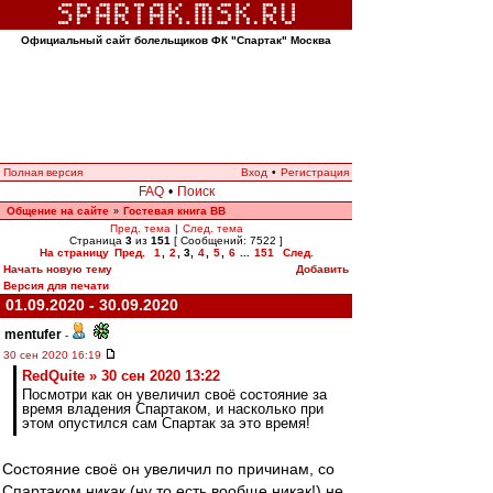
Официальный сайт болельщиков ФК "Спартак" Москва
Полная версия
Вход
•
Регистрация
FAQ
•
Поиск
Общение на сайте
Гостевая книга ВВ
»
Пред. тема
|
След. тема
Страница
3
из
151
[ Сообщений: 7522 ]
На страницу
Пред.
1
,
2
,
3
,
4
,
5
,
6
...
151
След.
Начать новую тему
Добавить
Версия для печати
01.09.2020 - 30.09.2020
mentufer
-
30 сен 2020 16:19
RedQuite » 30 сен 2020 13:22
Посмотри как он увеличил своё состояние за
время владения Спартаком, и насколько при
этом опустился сам Спартак за это время!
Состояние своё он увеличил по причинам, со
Спартаком никак (ну то есть вообще никак!) не