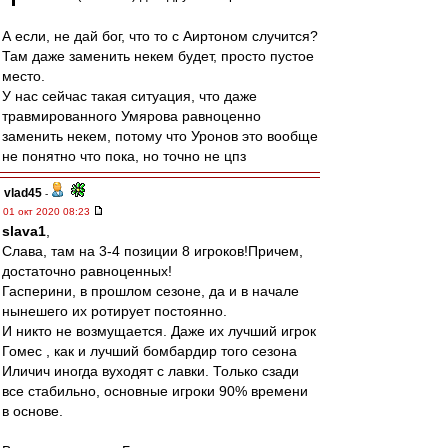
А если, не дай бог, что то с Аиртоном случится?
Там даже заменить некем будет, просто пустое
место.
У нас сейчас такая ситуация, что даже
травмированного Умярова равноценно
заменить некем, потому что Уронов это вообще
не понятно что пока, но точно не цпз
vlad45
-
01 окт 2020 08:23
slava1
,
Слава, там на 3-4 позиции 8 игроков!Причем,
достаточно равноценных!
Гасперини, в прошлом сезоне, да и в начале
нынешего их ротирует постоянно.
И никто не возмущается. Даже их лучший игрок
Гомес , как и лучший бомбардир того сезона
Иличич иногда вуходят с лавки. Только сзади
все стабильно, основные игроки 90% времени
в основе.