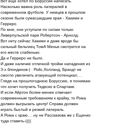
Вот еще хотел по Боруссии написать.
Насколько важна роль латералей в
современном футболе. У немцев в прошлом
сезоне были сумасшедшие края - Хакими и
Герреро.
По мне, они уступали по силам только
Ливерпульской паре Робертсон - Арнолд.
Вот нету сейчас Хакими и даже вроде бы
сильный бельгиец ТомА Менье смотрится на
его месте слабенько.
Да и Герреро не было.
И даже наличие отличной тройки нападения из
3-х блондинов-) : Ройс,Холланд, Брандт не
смогло увеличить атакующий потенциал....
Глядя на прошлогоднюю Боруссию, я понимаю
что хочет получить Тедеско в Спартаке.
И если Айртон более-менее отвечает
современным требованиям к крайку, то Рома
должен выгрызать центр! Справа должен
играть быстый и резкий латераль.
А Рома с краю.....ну не Рассказова же с Ещенко
туда ставить-((((