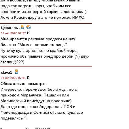
Да и вообще, Питеру чтобы куда-то выйти,
надо так нагреть шары, чтобы им все
соперники из четвертой корзины достались :)
Локе и Краснодару и это не поможет, ИМХО.
Ценитель
-
01 окт 2020 07:52
Мне нравится реклама продажи наших
билетов: "Матч с гостями столицы".
Чуточку вульгарно, но, по крайней мере,
иронично обыгрывает бред про дерби (?) двух
столиц (???).
slava1
-
01 окт 2020 07:51
Обязательно посмотрю.
Интересно, переживают бергамцы,что с
приходом Миранчука ,Пашалич или
Малиновский присядут на подольше)
Да ,а где в корзинах Андерлехты ПСВ и
Фейенорды.Да и Селтики с Глазго.Куда все
подевались ?