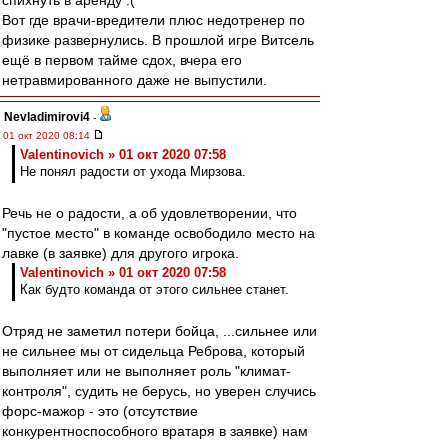
спихнуть в аренду :(
Вот где врачи-вредители плюс недотренер по
физике развернулись. В прошлой игре Витсель
ещё в первом тайме сдох, вчера его
нетравмированного даже не выпустили.
Nevladimirovi4
-
01 окт 2020 08:14
Valentinovich » 01 окт 2020 07:58
Не понял радости от ухода Мирзова.
Речь не о радости, а об удовлетворении, что
"пустое место" в команде освободило место на
лавке (в заявке) для другого игрока.
Valentinovich » 01 окт 2020 07:58
Как будто команда от этого сильнее станет.
Отряд не заметил потери бойца, ...сильнее или
не сильнее мы от сидельца Реброва, который
выполняет или не выполняет роль "климат-
контроля", судить не берусь, но уверен случись
форс-мажор - это (отсутствие
конкурентноспособного вратаря в заявке) нам