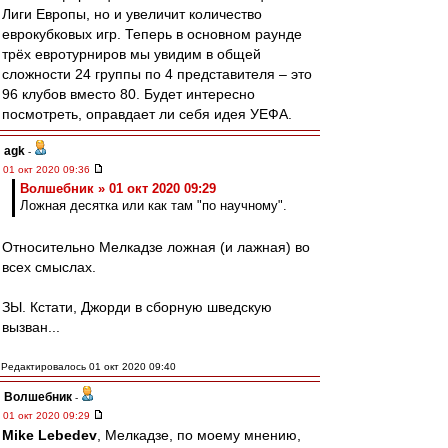
Лиги Европы, но и увеличит количество
еврокубковых игр. Теперь в основном раунде
трёх евротурниров мы увидим в общей
сложности 24 группы по 4 представителя – это
96 клубов вместо 80. Будет интересно
посмотреть, оправдает ли себя идея УЕФА.
agk
-
01 окт 2020 09:36
Волшебник » 01 окт 2020 09:29
Ложная десятка или как там "по научному".
Относительно Мелкадзе ложная (и лажная) во
всех смыслах.
ЗЫ. Кстати, Джорди в сборную шведскую
вызван...
Редактировалось 01 окт 2020 09:40
Волшебник
-
01 окт 2020 09:29
Mike Lebedev
, Мелкадзе, по моему мнению,