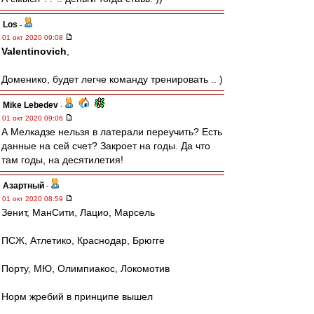
Los
-
01 окт 2020 09:08
Valentinovich
,
Доменико, будет легче команду тренировать .. )
Mike Lebedev
-
01 окт 2020 09:06
А Мелкадзе нельзя в латерали переучить? Есть
данные на сей счет? Закроет на годы. Да что
там годы, на десятилетия!
Азартный
-
01 окт 2020 08:59
Зенит, МанСити, Лацио, Марсель
ПСЖ, Атлетико, Краснодар, Брюгге
Порту, МЮ, Олимпиакос, Локомотив
Норм жребий в принципе вышел