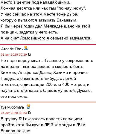
место в центре под нападающими.
Ложная десятка или как там "по научному".
У нас сейчас на этом месте тоже дыра,
которую пытаются затыкать Бакаевым.
Я бы через годик дал Мелкадзе шанс на этой
позиции, задатки у него есть.
А на счет Ломовицкого я серьезно задумался.
Arcade Fire
-
01 окт 2020 09:29
Не надо переучивать. Главное у современного
латераля - выносливость и скорость бега.
Киммих, Альфонсо Дэвис, Хакими и прочие.
Предлагаю взять кого-нибудь с легкой
атлетики, с дистанции 200 или 400 метров, и
научить его отдавать ближнему ногой. Думаю,
это несложно.
tver-udomlya
-
01 окт 2020 09:24
В группу ЛЧ оказалось попасть легче,чем
пройти хотя бы круг в ЛЕ.3 команды в ЛЧ и
Валера-на-дне.