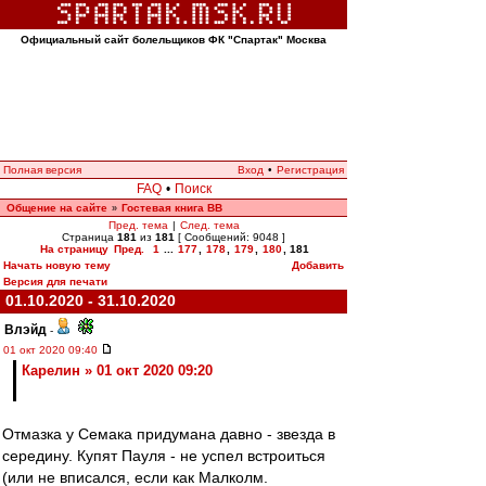
Официальный сайт болельщиков ФК "Спартак" Москва
Полная версия
Вход
•
Регистрация
FAQ
•
Поиск
Общение на сайте
Гостевая книга ВВ
»
Пред. тема
|
След. тема
Страница
181
из
181
[ Сообщений: 9048 ]
На страницу
Пред.
1
...
177
,
178
,
179
,
180
,
181
Начать новую тему
Добавить
Версия для печати
01.10.2020 - 31.10.2020
Влэйд
-
01 окт 2020 09:40
Карелин » 01 окт 2020 09:20
Отмазка у Семака придумана давно - звезда в
середину. Купят Пауля - не успел встроиться
(или не вписался, если как Малколм.