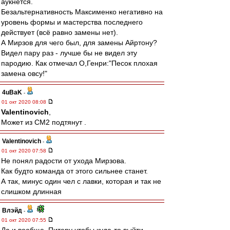
аукнется.
Безальтернативность Максименко негативно на
уровень формы и мастерства последнего
действует (всё равно замены нет).
А Мирзов для чего был, для замены Айртону?
Видел пару раз - лучше бы не видел эту
пародию. Как отмечал О,Генри:"Песок плохая
замена овсу!"
4uBaK
-
01 окт 2020 08:08
Valentinovich
,
Может из СМ2 подтянут .
Valentinovich
-
01 окт 2020 07:58
Не понял радости от ухода Мирзова.
Как будто команда от этого сильнее станет.
А так, минус один чел с лавки, которая и так не
слишком длинная
Влэйд
-
01 окт 2020 07:55