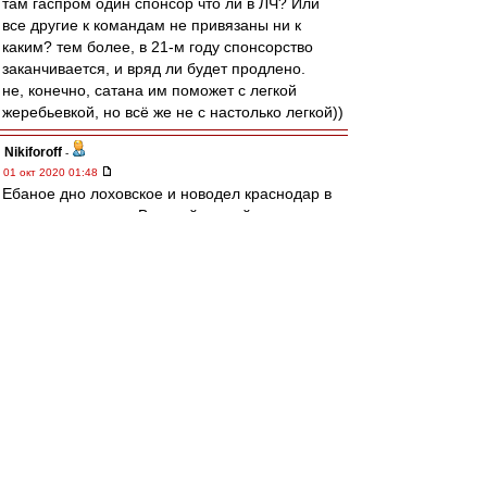
там гаспром один спонсор что ли в ЛЧ? Или
все другие к командам не привязаны ни к
каким? тем более, в 21-м году спонсорство
заканчивается, и вряд ли будет продлено.
не, конечно, сатана им поможет с легкой
жеребьевкой, но всё же не с настолько легкой))
Nikiforoff
-
01 окт 2020 01:48
Ебаное дно лоховское и новодел краснодар в
лиге чемпионов, а Великий, сытый и
довольный, что "как не торпедо", самый
титулованный клуб страны попадает в куефа
благодаря раскладам в кубке России(времен
Димы Аленичева с Егором и Ананко) . Да, я как
вот подумал о футболе, меня бомбануло. За
краснодар рад, молодцы.
Olddima
-
01 окт 2020 01:19
Да, да хочется видеть рожу чердака
Сложные щщи экспертов
И счёт Бомжи Аталанта 0-11