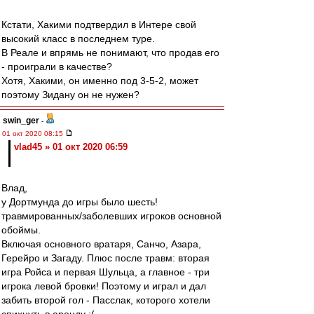
Кстати, Хакими подтвердил в Интере свой
высокий класс в последнем туре.
В Реале и впрямь не понимают, что продав его
- проиграли в качестве?
Хотя, Хакими, он именно под 3-5-2, может
поэтому Зидану он не нужен?
swin_ger
-
01 окт 2020 08:15
vlad45 » 01 окт 2020 06:59
Влад,
у Дортмунда до игры было шесть!
травмированных/заболевших игроков основной
обоймы.
Включая основного вратаря, Санчо, Азара,
Герейро и Загаду. Плюс после травм: вторая
игра Ройса и первая Шульца, а главное - три
игрока левой бровки! Поэтому и играл и дал
забить второй гол - Пасслак, которого хотели