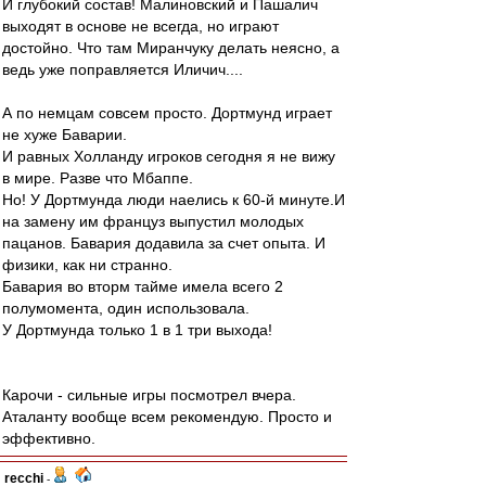
И глубокий состав! Малиновский и Пашалич
выходят в основе не всегда, но играют
достойно. Что там Миранчуку делать неясно, а
ведь уже поправляется Иличич....
А по немцам совсем просто. Дортмунд играет
не хуже Баварии.
И равных Холланду игроков сегодня я не вижу
в мире. Разве что Мбаппе.
Но! У Дортмунда люди наелись к 60-й минуте.И
на замену им француз выпустил молодых
пацанов. Бавария додавила за счет опыта. И
физики, как ни странно.
Бавария во вторм тайме имела всего 2
полумомента, один использовала.
У Дортмунда только 1 в 1 три выхода!
Карочи - сильные игры посмотрел вчера.
Аталанту вообще всем рекомендую. Просто и
эффективно.
recchi
-