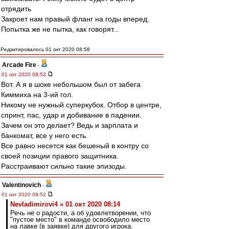
отрядить
Закроет нам правый фланг на годы вперед.
Попытка же не пытка, как говорят...
Редактировалось 01 окт 2020 08:58
Arcade Fire
-
01 окт 2020 08:53
Вот. А я в шоке небольшом был от забега
Киммиха на 3-ий гол.
Никому не нужный суперкубок. Отбор в центре,
спринт, пас, удар и добивание в падении.
Зачем он это делает? Ведь и зарплата и
банкомат, все у него есть.
Все равно несется как бешеный в контру со
своей позиции правого защитника.
Расстраивают сильно такие эпизоды.
Valentinovich
-
01 окт 2020 08:52
Nevladimirovi4 » 01 окт 2020 08:14
Речь не о радости, а об удовлетворении, что
"пустое место" в команде освободило место
на лавке (в заявке) для другого игрока.