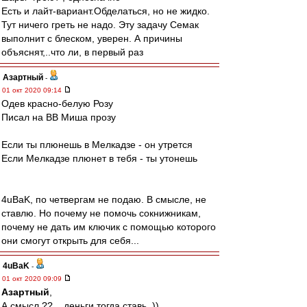
Есть и лайт-вариант.Обделаться, но не жидко.
Тут ничего греть не надо. Эту задачу Семак
выполнит с блеском, уверен. А причины
объяснят,..что ли, в первый раз
Азартный
-
01 окт 2020 09:14
Одев красно-белую Розу
Писал на ВВ Миша прозу
Если ты плюнешь в Мелкадзе - он утрется
Если Мелкадзе плюнет в тебя - ты утонешь
4uBaK, по четвергам не подаю. В смысле, не
ставлю. Но почему не помочь сокнижникам,
почему не дать им ключик с помощью которого
они смогут открыть для себя...
4uBaK
-
01 окт 2020 09:09
Азартный
,
А смысл ?? .. деньги тогда ставь. ))