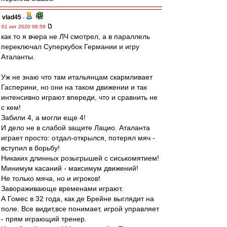
vlad45
-
01 окт 2020 06:59
как то я вчера не ЛЧ смотрел, а в параллель
переключал Суперкубок Германии и игру
Аталанты.
Уж не знаю что там итальянцам скармливает
Гасперини, но они на таком движении и так
интенсивно играют впереди, что и сравнить не
с кем!
Забили 4, а могли еще 4!
И дело не в слабой защите Лацио. Аталанта
играет просто: отдал-открылся, потерял мяч -
вступил в борьбу!
Никаких длинных розыгрышей с сиськомятием!
Минимум касаний - максимум движений!
Не только мяча, но и игроков!
Завораживающе временами играют.
А Гомес в 32 года, как де Брейне выглядит на
поле. Все видит,все понимает, игрой управляет
- прям играющий тренер.