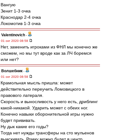
Вангую
Зенит 1-3 очка
Краснодар 2-4 очка
Локомотив 1-3 очка
Valentinovich
-
01 окт 2020 08:58
Нет, заменить игроками из ФНЛ мы конечно же
сможем, но мы тут вроде как за ЛЧ боремся
или нет?
Волшебник
-
01 окт 2020 08:58
Крамольная мысль пришла: может
действительно переучить Ломовицкого в
правового латераля.
Скорость и выносливость у него есть, дриблинг
какой-никакой. Ударить может с обеих ног.
Конечно навыки оборонительной игры нужно
будет прививать.
Ну дык какие его годы?
Тогда нет нужды трансферы на сто мульенов
выискивать. Ромку можно будет в центр