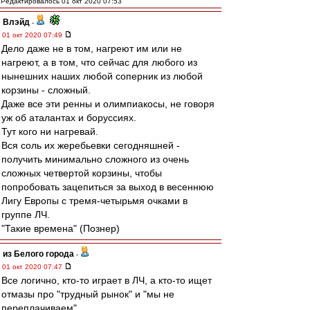
Редактировалось 01 окт 2020 07:53
Влэйд
-
01 окт 2020 07:49
Дело даже не в том, нагреют им или не
нагреют, а в том, что сейчас для любого из
нынешних наших любой соперник из любой
корзины - сложный.
Даже все эти ренны и олимпиакосы, не говоря
уж об аталантах и боруссиях.
Тут кого ни нагревай.
Вся соль их жеребьевки сегодняшней -
получить минимально сложного из очень
сложных четвертой корзины, чтобы
попробовать зацепиться за выход в весеннюю
Лигу Европы с тремя-четырьмя очками в
группе ЛЧ.
"Такие времена" (Познер)
из Белого города
-
01 окт 2020 07:47
Все логично, кто-то играет в ЛЧ, а кто-то ищет
отмазы про "трудный рынок" и "мы не
переплачиваем"