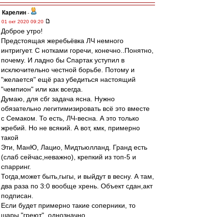
Карелин
-
01 окт 2020 09:20
Доброе утро!
Предстоящая жеребьёвка ЛЧ немного
интригует. С нотками горечи, конечно..Понятно,
почему. И ладно бы Спартак уступил в
исключительно честной борьбе. Потому и
"желается" ещё раз убедиться настоящий
"чемпион" или как всегда.
Думаю, для сбг задача ясна. Нужно
обязательно легитимизировать всё это вместе
с Семаком. То есть, ЛЧ-весна. А это только
жребий. Но не всякий. А вот, кмк, примерно
такой
Эти, МанЮ, Лацио, Мидтьюлланд. Гранд есть
(слаб сейчас,неважно), крепкий из топ-5 и
спарринг.
Тогда,может быть,гыгы, и выйдут в весну. А там,
два раза по 3:0 вообще хрень. Объект сдан,акт
подписан.
Если будет примерно такие соперники, то
шары "греют", однозначно