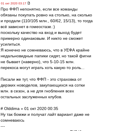
01 окт 2020 03:17
Про ФФП непонятно, если все команды
обязаны покупать ровно на столько, на сколько
и продали (110/105 млн., 60/62, 15/13), то тогда
всё зависнет в гомеостазе.:)
поскольку качество на вход и выход будет
примерно одинаковым. И никто не сможет
усилиться.
Я конечно не сомневаюсь, что в УЕФА крайне
недальновидные папики сидят, но такой фигни
не бывает (наверно), что 5-10-15 млн.
перекоса могут играть хоть какую-то роль...
Писали же тут, что ФФП - это страховка от
дерзких новоделов, закупающихся на сотки
млн. в сезон, а не для гнобления всех
остальных заслуженных клубов.
# Olddima » 01 окт 2020 00:35
Ну так бомжи и получат лайт вариант даже не
сомневаюсь
---