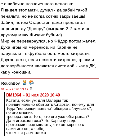
с ошибочно назначенного пенальти...
Я видел этот матч, думал - да забей такой
пенальти, но не когда сотню закрываешь!
Забил, потом Старостин даже предлагал
переигровку "Днепру" (сыграли 2:2 там и по
другому мячу Жиздик бубнил).
Мир не перевернулся, но Фёдор потом жалел.
Духа игры ни Черенков, ни Карпин не
нарушили - в футболе есть место хитрости.
Другое дело, если если эти хитрости, трюки и
договорённости являются системой - как у ДК,
как у конюшни.
RoughBoy
-
01 ноя 2020 13:17
BM1964 » 01 ноя 2020 10:40
Кстати, если уж для Валеры так
принципиально обыграть Спартак, почему для
Теда "непринципиально" обыграть "лучшего",
по его мнению
тренера лиги. Того, кто его уже обыгрывал?
Да и игрокам тоже? Не Карпину надо
претензии предъявлять, что он ъорошо с
нами играет, а себе,
что мы играем плохо.