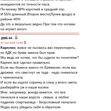
конкурентов по точности паса.
По-моему 98% короткий и средний пас.
И 55% длинный.Второе место(Лунев вроде) в
районе 40%
Да это и визуально видно.При том что ногами
он играет много.
ДМБ-84
-
01 ноя 2020 14:06
Карелин
, вовсе не пытаюсь вас переспорить,
но КДК по букве закона был прав.
Мы ведь не хотим, что бы судили по понятиям?
Карпин всё сделал правильно.
Если мы боимся какого-то Ерёменко, если мы
дрожим, что свистнут не туда - надо сниматься
с чемпионата.
И если вы ищите соринку в глазу у всего света,
разбирайте уж и наши косяки.
Мне, например, всегда кажется, что все
пенальти в наши ворота - левые, а любое
падение спартаковца - безусловный пенальти.
Редко могу убедить себя в обратном.