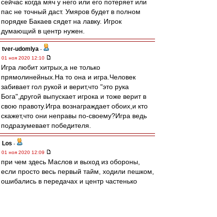
сейчас когда мяч у него или его потеряет или
пас не точный даст. Умяров будет в полном
порядке Бакаев сядет на лавку. Игрок
думающий в центр нужен.
tver-udomlya
-
01 ноя 2020 12:10
Игра любит хитрых,а не только
прямолинейных.На то она и игра.Человек
забивает гол рукой и верит,что "это рука
Бога",другой выпускает игрока и тоже верит в
свою правоту.Игра вознаграждает обоих,и кто
скажет,что они неправы по-своему?Игра ведь
подразумевает победителя.
Los
-
01 ноя 2020 12:09
при чем здесь Маслов и выход из обороны,
если просто весь первый тайм, ходили пешком,
ошибались в передачах и центр частенько
проваливали ...
suslov
-