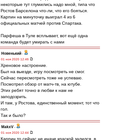
некоторые тут глумились надо мной, типа что
Ростов Барселона что-ли, что его бояться.
Карпин на минуточку выиграл 4 из 6
официальных матчей против Спартака.
Парфеша в Туле всплывает, вот ещё одна
команда будет умирать с нами
Новенький
-
01 ноя 2020 12:46
Хреновое настроение.
Был на выезде, игру посмотреть не смог.
Сейчас пересмотреть тоже не успеваю.
Посмотрел обзор от матч-тв, на ютубе.
Этих ребят точно в любви к нам не
заподозрить.
И там, у Ростова, единственный момент, тот что
гол.
Так и было?
MakxV
-
01 ноя 2020 12:44
Карпин то сейчас не иначе краской залился, в