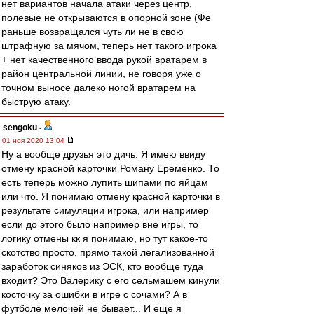
нет вариантов начала атаки через центр,
полевые не открываются в опорной зоне (Фе
раньше возвращался чуть ли не в свою
штрафную за мячом, теперь нет такого игрока
+ нет качественного ввода рукой вратарем в
район центральной линии, не говоря уже о
точном выносе далеко ногой вратарем на
быструю атаку.
sengoku
-
01 ноя 2020 13:04
Ну а вообще друзья это дичь. Я имею ввиду
отмену красной карточки Роману Еременко. То
есть теперь можно лупить шипами по яйцам
или что. Я понимаю отмену красной карточки в
результате симуляции игрока, или например
если до этого было например вне игры, то
логику отмены кк я понимаю, но тут какое-то
скотство просто, прямо такой легализованной
заработок синяков из ЭСК, кто вообще туда
входит? Это Валерику с его сельмашем кинули
косточку за ошибки в игре с сочами? А в
футболе мелочей не бывает... И еще я