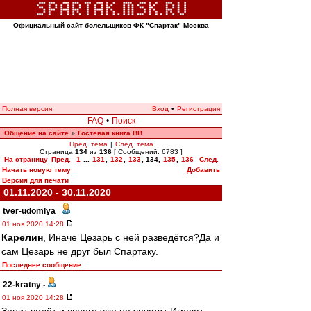
Официальный сайт болельщиков ФК "Спартак" Москва
Полная версия
Вход
•
Регистрация
FAQ
•
Поиск
Общение на сайте
Гостевая книга ВВ
»
Пред. тема
|
След. тема
Страница
134
из
136
[ Сообщений: 6783 ]
На страницу
Пред.
1
...
131
,
132
,
133
,
134
,
135
,
136
След.
Начать новую тему
Добавить
Версия для печати
01.11.2020 - 30.11.2020
tver-udomlya
-
01 ноя 2020 14:28
Карелин
, Иначе Цезарь с ней разведётся?Да и
сам Цезарь не друг был Спартаку.
Последнее сообщение
22-kratny
-
01 ноя 2020 14:28