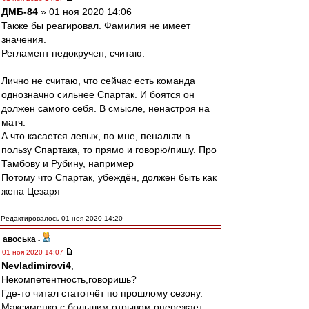
ДМБ-84
» 01 ноя 2020 14:06
Также бы реагировал. Фамилия не имеет
значения.
Регламент недокручен, считаю.
Лично не считаю, что сейчас есть команда
однозначно сильнее Спартак. И боятся он
должен самого себя. В смысле, ненастроя на
матч.
А что касается левых, по мне, пенальти в
пользу Спартака, то прямо и говорю/пишу. Про
Тамбову и Рубину, например
Потому что Спартак, убеждён, должен быть как
жена Цезаря
Редактировалось 01 ноя 2020 14:20
авоська
-
01 ноя 2020 14:07
Nevladimirovi4
,
Некомпетентность,говоришь?
Где-то читал статотчёт по прошлому сезону.
Максименко c большим отрывом опережает