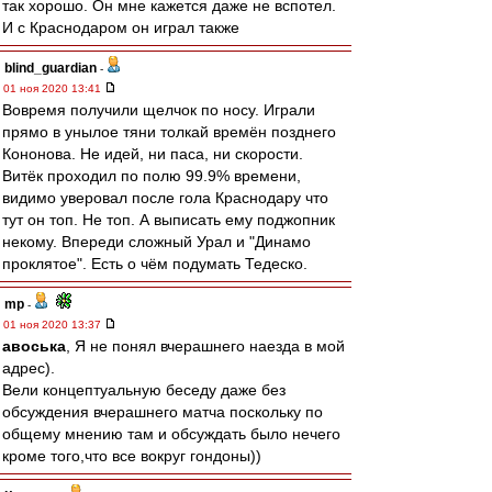
так хорошо. Он мне кажется даже не вспотел.
И с Краснодаром он играл также
blind_guardian
-
01 ноя 2020 13:41
Вовремя получили щелчок по носу. Играли
прямо в унылое тяни толкай времён позднего
Кононова. Не идей, ни паса, ни скорости.
Витёк проходил по полю 99.9% времени,
видимо уверовал после гола Краснодару что
тут он топ. Не топ. А выписать ему поджопник
некому. Впереди сложный Урал и "Динамо
проклятое". Есть о чём подумать Тедеско.
mp
-
01 ноя 2020 13:37
авоська
, Я не понял вчерашнего наезда в мой
адрес).
Вели концептуальную беседу даже без
обсуждения вчерашнего матча поскольку по
общему мнению там и обсуждать было нечего
кроме того,что все вокруг гондоны))