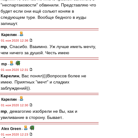
"неспартаковости" обвинили. Представляю что
будет если они ещё сольют коням в
следующем туре. Вообще бедного в иуды
запишут.
Карелин
-
01 ноя 2020 12:36
mp
, Спасибо. Взаимно. Уж лучше иметь мечту,
чем ничего за душой. Честь имею
mp
-
01 ноя 2020 12:31
Карелин
, Вас понял)))Вопросов более не
имею. Приятных "мечт" и сладких
заблуждений)).
Карелин
-
01 ноя 2020 12:30
mp
, демагогию изобрели не Вы, как и
увиливание в сторону. Бывает..
Alex Green
-
01 ноя 2020 12:23