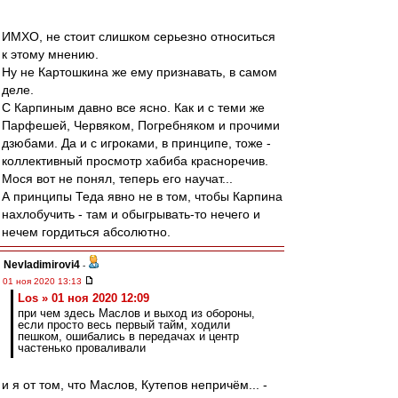
ИМХО, не стоит слишком серьезно относиться
к этому мнению.
Ну не Картошкина же ему признавать, в самом
деле.
С Карпиным давно все ясно. Как и с теми же
Парфешей, Червяком, Погребняком и прочими
дзюбами. Да и с игроками, в принципе, тоже -
коллективный просмотр хабиба красноречив.
Мося вот не понял, теперь его научат...
А принципы Теда явно не в том, чтобы Карпина
нахлобучить - там и обыгрывать-то нечего и
нечем гордиться абсолютно.
Nevladimirovi4
-
01 ноя 2020 13:13
Los » 01 ноя 2020 12:09
при чем здесь Маслов и выход из обороны,
если просто весь первый тайм, ходили
пешком, ошибались в передачах и центр
частенько проваливали
и я от том, что Маслов, Кутепов непричём... -