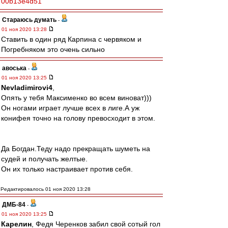
00b13e4d51
Стараюсь думать
-
01 ноя 2020 13:28
Ставить в один ряд Карпина с червяком и
Погребняком это очень сильно
авоська
-
01 ноя 2020 13:25
Nevladimirovi4
,
Опять у тебя Максименко во всем виноват)))
Он ногами играет лучше всех в лиге.А уж
конифея точно на голову превосходит в этом.
Да Богдан.Теду надо прекращать шуметь на
судей и получать желтые.
Он их только настраивает против себя.
Редактировалось 01 ноя 2020 13:28
ДМБ-84
-
01 ноя 2020 13:25
Карелин
, Федя Черенков забил свой сотый гол