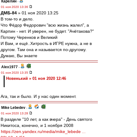
Карелин
-
01 ноя 2020 13:36
ДМБ-84
» 01 ноя 2020 13:25
В том-то и дело.
Что Фёдор Федорович "всю жизнь жалел", а
Карпин - нет. И уверен, не будет. "Ачётакова?"
Потому Черенков и Великий
И Вам, и ещё..Хитрость в ИГРЕ нужна, а не в
другом. Там она и называется по-другому.
Думаю, Вы знаете
Alex1977
-
01 ноя 2020 13:35
Новенький » 01 ноя 2020 12:46
Ага, так и было. И у нас один момент.
Mike Lebedev
-
01 ноя 2020 13:28
В разделе "10 лет, а как вчера" - День святого
Никитоса, конечно, и 1 ноября 2008
https://zen.yandex.ru/media/mike_lebede ...