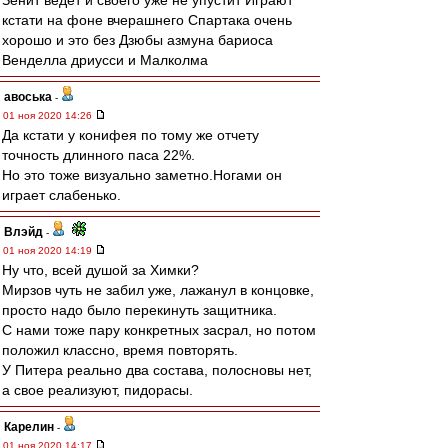
Зенит ведёт и своего уже не упустит Играют
кстати на фоне вчерашнего Спартака очень
хорошо и это без Дзюбы азмуна бариоса
Венделла дриусси и Малколма
авоська
-
01 ноя 2020 14:26
Да кстати у конифея по тому же отчету
точность длинного паса 22%.
Но это тоже визуально заметно.Ногами он
играет слабенько.
Влэйд
-
01 ноя 2020 14:19
Ну что, всей душой за Химки?
Мирзов чуть не забил уже, лажанул в концовке,
просто надо было перекинуть защитника.
С нами тоже пару конкретных засрал, но потом
положил классно, время повторять.
У Питера реально два состава, полосновы нет,
а свое реализуют, пидорасы.
Карелин
-
01 ноя 2020 14:17