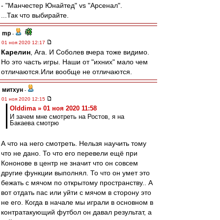
- "Манчестер Юнайтед" vs "Арсенал".
...Так что выбирайте.
mp
-
01 ноя 2020 12:17
Карелин
, Ага. И Соболев вчера тоже видимо.
Но это часть игры. Наши от "ихних" мало чем
отличаются.Или вообще не отличаются.
митхун
-
01 ноя 2020 12:15
Olddima » 01 ноя 2020 11:58
И зачем мне смотреть на Ростов, я на
Бакаева смотрю
А что на него смотреть. Нельзя научить тому
что не дано. То что его перевели ещё при
Кононове в центр не значит что он совсем
другие функции выполнял. То что он умет это
бежать с мячом по открытому пространству.. А
вот отдать пас или уйти с мячом в сторону это
не его. Когда в начале мы играли в основном в
контратакующий футбол он давал результат, а