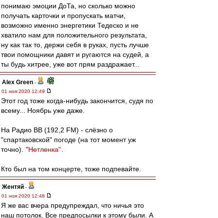
понимаю эмоции ДоТа, но сколько можно
получать карточки и пропускать матчи,
возможно именно энергетики Тедеско и не
хватило нам для положительного результата,
ну как так то, держи себя в руках, пусть лучше
твои помощники давят и ругаются на судей, а
ты будь хитрее, уже вот прям раздражает...
Alex Green
-
01 ноя 2020 12:49
Этот год тоже когда-нибудь закончится, судя по
всему... Ноябрь уже даже.
На Радио ВВ (192,2 FM) - слёзно о
"спартаковской" погоде (на тот момент уж
точно).
"Нетленка"
.
Кто был на том концерте, тоже подпевайте.
Жентяй
-
01 ноя 2020 12:48
Я же вас вчера предупреждал, что ничья это
наш потолок. Все предпосылки к этому были. А