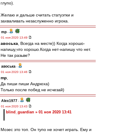
глупо).
Желаю и дальше считать статуэтки и
захваливать незаслуженно игрока.
mp
-
01 ноя 2020 13:49
авоська
, Всегда на месте)) Когда хорошо-
напишу,что хорошо.Когда нет-напишу что нет.
Не так разьве?
авоська
-
01 ноя 2020 13:46
mp
,
Да пиши пиши Андрюха)
Только после побед не исчезай)
Alex1977
-
01 ноя 2020 13:43
blind_guardian » 01 ноя 2020 13:41
Мозес это топ. Он тупо не хочет играть. Ему и