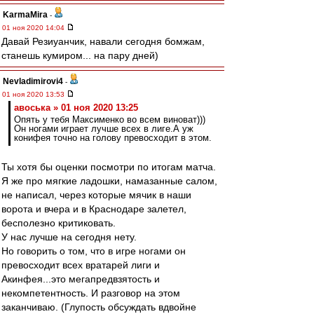
KarmaMira
-
01 ноя 2020 14:04
Давай Резиуанчик, навали сегодня бомжам,
станешь кумиром... на пару дней)
Nevladimirovi4
-
01 ноя 2020 13:53
авоська » 01 ноя 2020 13:25
Опять у тебя Максименко во всем виноват)))
Он ногами играет лучше всех в лиге.А уж
конифея точно на голову превосходит в этом.
Ты хотя бы оценки посмотри по итогам матча.
Я же про мягкие ладошки, намазанные салом,
не написал, через которые мячик в наши
ворота и вчера и в Краснодаре залетел,
бесполезно критиковать.
У нас лучше на сегодня нету.
Но говорить о том, что в игре ногами он
превосходит всех вратарей лиги и
Акинфея...это мегапредвзятость и
некомпетентность. И разговор на этом
заканчиваю. (Глупость обсуждать вдвойне