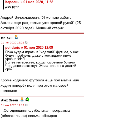
Карелин » 01 ноя 2020, 11:38
две руки
Андрей Вячеславович, "Я мечтаю забить
Англии еще раз, только уже правой рукой" (25
октября 2020 года). Мощный старик.
митхун
-
01 ноя 2020 12:21
poliduris » 01 ноя 2020 12:09
Пока будем играть в "ходячий" футбол, у нас
будут проблемы даже с командами ниже
уровня ФНЛ.
Более интересует, когда помоечное ботало
Черданцева заткнут. Желательно на долгий
срок.
Кроме ходячего футбола ещё пол матча мяч
ходил поперёк поля при этом на своей
половине.
Alex Green
-
01 ноя 2020 12:17
...Сегодняшняя футбольная программа
(обязательная) весьма обширна: