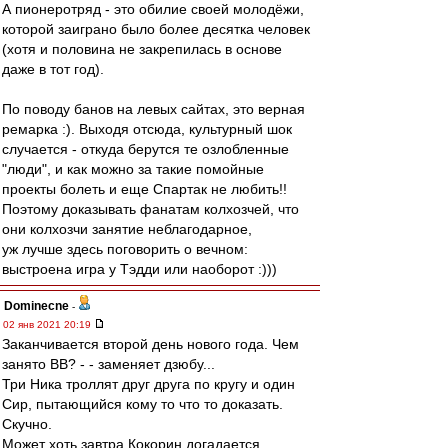
А пионеротряд - это обилие своей молодёжи,
которой заиграно было более десятка человек
(хотя и половина не закрепилась в основе
даже в тот год).
По поводу банов на левых сайтах, это верная
ремарка :). Выходя отсюда, культурный шок
случается - откуда берутся те озлобленные
"люди", и как можно за такие помойные
проекты болеть и еще Спартак не любить!!
Поэтому доказывать фанатам колхозчей, что
они колхозчи занятие неблагодарное,
уж лучше здесь поговорить о вечном:
выстроена игра у Тэдди или наоборот :)))
Dominecne
-
02 янв 2021 20:19
Заканчивается второй день нового года. Чем
занято ВВ? - - заменяет дзюбу...
Три Ника троллят друг друга по кругу и один
Сир, пытающийся кому то что то доказать.
Скучно.
Может хоть завтра Кокорин догадается