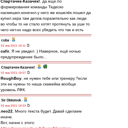
Спартачек-Казачек!
, да.еще.по
формирования команды Тедеско
насмешил.конечнл.у него же кошелёк.пошел да
купил.хера там делов.поразительно как люди
во чтобы то не стало хотят протянуть за уши то
чего нет.но надо всех убедить что так и есть
cuba
-
02 янв 2021 19:11
cafir
, Я не увидел. ) Наверное, ещё ночью
предупреждение было...
Спартачек-Казачек!
-
02 янв 2021 19:07
RoughBoy
, не нужен тебе или тренеру.?если
эти ее нужны то наша скамейка вообще
уровень ЛФК.
Sir Oblomok
-
02 янв 2021 19:03
лео22
, Много текста будет. Давай сделаем
иначе.
Вот, начни с этого: