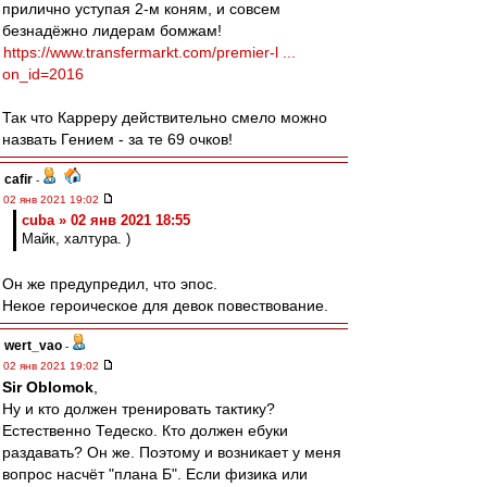
прилично уступая 2-м коням, и совсем
безнадёжно лидерам бомжам!
https://www.transfermarkt.com/premier-l ...
on_id=2016
Так что Карреру действительно смело можно
назвать Гением - за те 69 очков!
cafir
-
02 янв 2021 19:02
cuba » 02 янв 2021 18:55
Майк, халтура. )
Он же предупредил, что эпос.
Некое героическое для девок повествование.
wert_vao
-
02 янв 2021 19:02
Sir Oblomok
,
Ну и кто должен тренировать тактику?
Естественно Тедеско. Кто должен ебуки
раздавать? Он же. Поэтому и возникает у меня
вопрос насчёт "плана Б". Если физика или