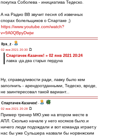
покупка Соболева - инициатива Тедеско.
А на Радио ВВ звучит песня об извечных
спорах болельщиков о Спартаке ;)
https://www.youtube.com/watch?
v=9A0QBpyDwjw
Ilya_z
-
02 янв 2021 20:30
Спартачек-Казачек! » 02 янв 2021 20:24
лавка -да.два старых пердуна
Ну, справедливости ради, лавку было кем
заполнить - арендоотданными, Тедеско, вроде,
не заинтересовал такой вариант...
Спартачек-Казачек!
-
02 янв 2021 20:28
Пример тренер МЮ.уже на втором месте в
АПЛ. Сколько начале у него косяков было.и
ничего люди подождали и вот команда играет.у
нас бы уже Сульшера назвали бы норвнжским