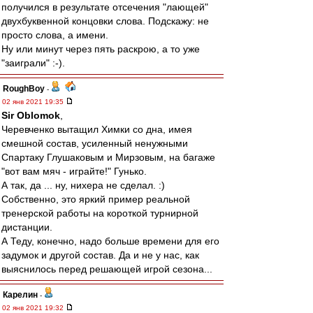
получился в результате отсечения "лающей"
двухбуквенной концовки слова. Подскажу: не
просто слова, а имени.
Ну или минут через пять раскрою, а то уже
"заиграли" :-).
RoughBoy
-
02 янв 2021 19:35
Sir Oblomok
,
Черевченко вытащил Химки со дна, имея
смешной состав, усиленный ненужными
Спартаку Глушаковым и Мирзовым, на багаже
"вот вам мяч - играйте!" Гунько.
А так, да ... ну, нихера не сделал. :)
Собственно, это яркий пример реальной
тренерской работы на короткой турнирной
дистанции.
А Теду, конечно, надо больше времени для его
задумок и другой состав. Да и не у нас, как
выяснилось перед решающей игрой сезона...
Карелин
-
02 янв 2021 19:32