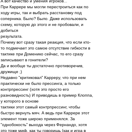
А вот качество и умения игроков...
При Каррере мы могли перестроиться как по
ходу игры, так и выбрать расстановку под
соперника. Было? Было. Даже использовать
схему, которую до этого и не пробовали, и
добиться
результата.
Почему вот сразу такая реакция, что если кто-
то подмечает это самое отсутствие гибкости в
тактике при Доменико сейчас, то его сразу
записывают в гонители?
Да и вообще ты достаточно противоречив,
дружище ;)
Недавно "критиковал" Карреру, что при нем
практически не было прессинга, а только
контрпрессинг (хотя это просто его
разновидность) И приводишь в пример Клоппа,
у которого в основе
тактики этот самый контрпрессинг, чтобы
быстро вернуть мяч. А ведь при Каррере этот
элемент тоже широко применялся. За
"однобокость" выхода через Фернандо, хотя
это тоже миф, как ты говоришь (как и игра в