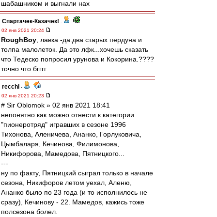
шабашником и выгнали нах
Спартачек-Казачек!
-
02 янв 2021 20:24
RoughBoy
, лавка -да.два старых пердуна и
толпа малолеток. Да это лфк...хочешь сказать
что Тедеско попросил урунова и Кокорина.????
точно что бгггг
recchi
-
02 янв 2021 20:23
# Sir Oblomok » 02 янв 2021 18:41
непонятно как можно отнести к категории
"пионеротряд" игравших в сезоне 1996
Тихонова, Аленичева, Ананко, Горлуковича,
Цымбаларя, Кечинова, Филимонова,
Никифорова, Мамедова, Пятницкого...
---
ну по факту, Пятницкий сыграл только в начале
сезона, Никифоров летом уехал, Аленю,
Ананко было по 23 года (и то исполнилось не
сразу), Кечинову - 22. Мамедов, кажись тоже
полсезона болел.