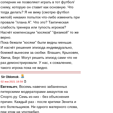
соперник не позволяют играть в тот футбол/
схему, которую он ставит как основную. Что
тогда делать? Я не вижу (смотрю футбол
жепой) никаких попыток что-либо изменить при
провале "плана А". Что это? Тактическая
слабость тренера или тупость игроков?
Насчёт компенсации "косяков" "физикой" то же
верно.
Пока бежали "косяки" были видны меньше.
И насчёт решения эпизода индивидуально,
бомжей вынесем за скобки. Влашич, Крыховяк,
Хвича, Берг. Могут решить эпизод сами что не
раз демонстрировали. У нас, к сожалению,
такого игрока пока не видно.
Sir Oblomok
-
02 янв 2021 18:59
Евгеньич
, Восемь навечно забаненных
питерскими модераторами аккаунтов на
Спортс.ру. Семь из них - без объяснения
причин. Каждый раз - после критики Зенита и
его болельщиков. Ни одного матерного слова,
при этом не употребил.