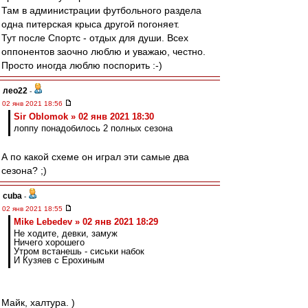
Там в администрации футбольного раздела
одна питерская крыса другой погоняет.
Тут после Спортс - отдых для души. Всех
оппонентов заочно люблю и уважаю, честно.
Просто иногда люблю поспорить :-)
лео22
-
02 янв 2021 18:56
Sir Oblomok » 02 янв 2021 18:30
лоппу понадобилось 2 полных сезона
А по какой схеме он играл эти самые два
сезона? ;)
cuba
-
02 янв 2021 18:55
Mike Lebedev » 02 янв 2021 18:29
Не ходите, девки, замуж
Ничего хорошего
Утром встанешь - сиськи набок
И Кузяев с Ерохиным
Майк, халтура. )