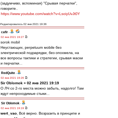
(задумчиво, вспоминая) "Срывая перчатки",
говорите..
https://www.youtube.com/watch?v=LsoiyUvJt0Y
Редактировалось 02 янв 2021 19:36
cafir
-
02 янв 2021 19:27
sorok mobil
Неустающих, рerpetuum мobile без
электрической подзарядки, без опохмела, на
все вопросы тактики и стратегии, срывая маски
и перчатки...
RedQuite
-
02 янв 2021 19:26
Sir Oblomok » 02 янв 2021 19:19
О ЛЧ со 2-го места можно забыть, надолго! Там
ждут непроходимые стыки...
Sir Oblomok
-
02 янв 2021 19:19
wert_vao
, Всё верно. Возразить в принципе и