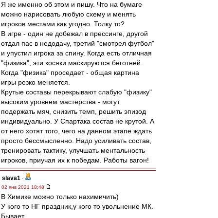
Я же именно об этом и пишу. Что на бумаге
можно нарисовать любую схему и менять
игроков местами как угодно. Толку то?
В игре - один не добежал в прессинге, другой
отдал пас в недодачу, третий "смотрел футбол"
и упустил игрока за спину. Когда есть отличная
"физика", эти косяки маскируются беготней.
Когда "физика" проседает - общая картина
игры резко меняется.
Крутые составы перекрывают слабую "физику"
высоким уровнем мастерства - могут
подержать мяч, снизить темп, решить эпизод
индивидуально. У Спартака состав не крутой. А
от него хотят того, чего на данном этапе ждать
просто бессмысленно. Надо усиливать состав,
тренировать тактику, улучшать ментальность
игроков, приучая их к победам. Работы вагон!
slava1
-
02 янв 2021 18:48
В Химике можно только нахимичить)
У кого то НГ праздник,у кого то увольнение МК.
Бывает...