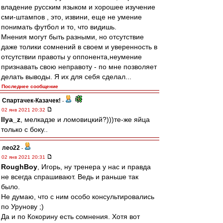
владение русским языком и хорошее изучение
сми-штампов , это, извини, еще не умение
понимать футбол и то, что видишь.
Мнения могут быть разными, но отсутствие
даже толики сомнений в своем и уверенность в
отсутствии правоты у оппонента,неумение
признавать свою неправоту - по мне позволяет
делать выводы. Я их для себя сделал...
Последнее сообщение
Спартачек-Казачек!
-
02 янв 2021 20:32
Ilya_z
, мелкадзе и ломовицкий?)))те-же яйца
только с боку..
лео22
-
02 янв 2021 20:31
RoughBoy
, Игорь, ну тренера у нас и правда
не всегда спрашивают. Ведь и раньше так
было.
Не думаю, что с ним особо консультировались
по Урунову ;)
Да и по Кокорину есть сомнения. Хотя вот