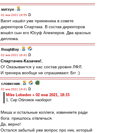
митхун
-
02 янв 2021 19:55
Вагит нашёл уже приемника в совете
директоров Спартака. В состав директоров
вошёл сын его Юсуф Алекперов. Два красных
диплома.
RoughBoy
-
02 янв 2021 19:41
Спартачек-Казачек!
,
О! Оказывается у нас состав уровня ЛФЛ.
И тренера вообще не спрашивают. Бгг :)
словесник
-
02 янв 2021 19:41
Mike Lebedev » 02 янв 2021, 18:33
1. Сир Обломок наоборот
Миша и остальные коллеги, извинимте ради
бога: пришлось отвлечься.
Да, верно!
Остался забытый уже вопрос про ник, который