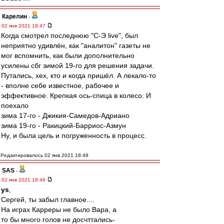
Карелин
-
02 янв 2021 18:47
Когда смотрел последнюю "С-Э live", был
неприятно удивлён, как "аналитон" газеты не
мог вспомнить, как были дополнительно
усилены сбг зимой 19-го для решения задачи.
Путались, хех, кто и когда пришёл. А лекало-то
- вполне себе известное, рабочее и
эффективное. Крепкая ось-спица в колесо. И
поехало
зима 17-го - Джикия-Самедов-Адриано
зима 19-го - Ракицкий-Барриос-Азмун
Ну, и была цель и погруженность в процесс.
Редактировалось 02 янв 2021 18:49
SAS
-
02 янв 2021 18:46
ys
,
Сергей, ты забыл главное....
На играх Карреры не было Вара, а
то бы много голов не досчттались-