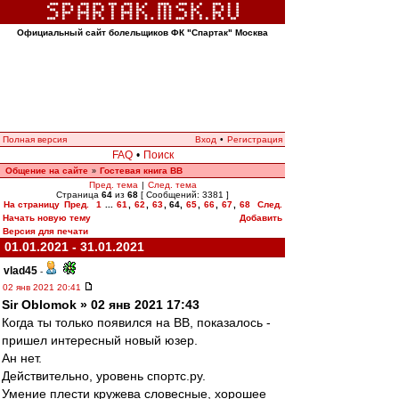
Официальный сайт болельщиков ФК "Спартак" Москва
Полная версия
Вход
•
Регистрация
FAQ
•
Поиск
Общение на сайте
Гостевая книга ВВ
»
Пред. тема
|
След. тема
Страница
64
из
68
[ Сообщений: 3381 ]
На страницу
Пред.
1
...
61
,
62
,
63
,
64
,
65
,
66
,
67
,
68
След.
Начать новую тему
Добавить
Версия для печати
01.01.2021 - 31.01.2021
vlad45
-
02 янв 2021 20:41
Sir Oblomok » 02 янв 2021 17:43
Когда ты только появился на ВВ, показалось -
пришел интересный новый юзер.
Ан нет.
Действительно, уровень спортс.ру.
Умение плести кружева словесные, хорошее