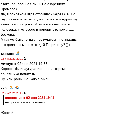
атаке, основанная лишь на озарениях
Промеса).
Да, в основном игра строилась через Фе. Но
глупо наверное было действовать по-другому,
имея такого игрока. И этот мы слышим от
человека, у которого в приоритете команда
Бескова.
А как же быть тогда с постулатом - не знаешь,
что делать с мячом, отдай Гаврилову? )))
Карелин
-
02 янв 2021 20:11
митхун
» 02 янв 2021 19:55
Хорошо бы инаугурационное интервью
прЕемника почитать.
Ну, или раньшие, какие были
cafir
-
02 янв 2021 20:05
словесник » 02 янв 2021 19:41
не просто слова, а имени.
Жентяй.