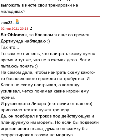
выложить в инсте свои тренировки на
мальдивах?
лео22
-
02 янв 2021 20:18
Sir Oblomok
, за Клоппом я еще со времен
Дортмунда наблюдаю ;)
Так что...
Ты сам же пишешь, что наиграть схему нужно
время и тут же, что не в схемах дело. Вот и
пытаюсь понять ;)
На самом деле, чтобы наиграть схему какого-
то баснословного времени не требуется. И
Клопп не схему наигрывал, а команду
усиливал, четко понимая какие игроки ему
нужны.
И руководство Ливера (в отличии от нашего)
привозило тех кто нужен тренеру.
Да, он подбирал игроков под действующую и
планируемую им модель. Но если бы подвезли
игроков иного плана, думаю он схемку бы
скорректировал глазом не моргнув.