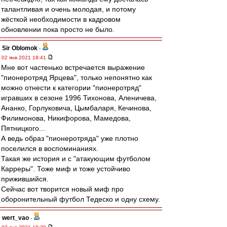
талантливая и очень молодая, и потому
жёсткой необходимости в кадровом
обновлении пока просто не было.
Sir Oblomok
-
02 янв 2021 18:41
Мне вот частенько встречается выражение
"пионеротряд Ярцева", только непонятно как
можно отнести к категории "пионеротряд"
игравших в сезоне 1996 Тихонова, Аленичева,
Ананко, Горлуковича, Цымбаларя, Кечинова,
Филимонова, Никифорова, Мамедова,
Пятницкого...
А ведь образ "пионеротряда" уже плотно
поселился в воспоминаниях.
Такая же история и с "атакующим футболом
Карреры". Тоже миф и тоже устойчиво
прижившийся.
Сейчас вот творится новый миф про
оборонительный футбол Тедеско и одну схему.
wert_vao
-