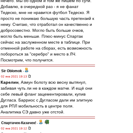
нечего. Мы об одном и том же пишем по сути.
Добавлю, в очередной раз - я не фанат
Тедеско, мне не нравится футбол Тедеско. Я
просто не понимаю большую часть претензий к
нему. Считаю, что отработал он качественно и
добросовестно. Могло быть больше очков,
могло быть меньше. Плюс-минус Спартак
сейчас на заслуженном месте в таблице. При
отменной работе на сборах, есть возможность
побороться за "серебро" и место в ЛЧ.
Посмотрим, что получится.
Sir Oblomok
-
02 янв 2021 19:13
Карелин
, Азмун болоту всю весну вытянул,
забивая чуть ли не в каждом матче. И ещё они
себе левый фланг зацементировали, купив
Дугласа. Барриос с Дугласом дали им элитную
для РПЛ мобильность в центре поля.
Аналитика СЭ давно уже отстой.
Спартачек-Казачек!
-
02 янв 2021 19:12