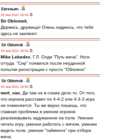
Евгеньич
-
02 янв 2021 18:54
Sir Oblomok
,
Держись, дружище! Очень надеюсь, что тебя
здесь не заклюют.
Sir Oblomok
-
02 янв 2021 18:54
Mike Lebedev
, Г.Л. Олди "Путь меча". Ноги
оттуда. "Сир" появился после неудачной
попытки регистрации с просто "Обломок".
Sir Oblomok
-
02 янв 2021 18:50
wert_vao
, Да там не в схеме дело то. От того,
что игроков расставят по 4-4-2 или 4-3-3 игра
не поменяется. Ты же верно пишешь, что
главная проблема в умении игроков
реализовывать задуманное на поле. Умении
читать игру, умении работать с мячом, умении
видеть поле, умении "тайминга" при отборе
мяча.