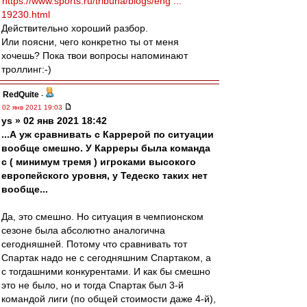
https://www.sports.ru/tribuna/blogs/eng ...
19230.html
Действительно хороший разбор.
Или поясни, чего конкретно ты от меня
хочешь? Пока твои вопросы напоминают
троллинг:-)
RedQuite
-
02 янв 2021 19:03
ys » 02 янв 2021 18:42
...А уж сравнивать с Каррерой по ситуации
вообще смешно. У Карреры была команда
с ( минимум тремя ) игроками высокого
европейского уровня, у Тедеско таких нет
вообще...
Да, это смешно. Но ситуация в чемпионском
сезоне была абсолютно аналогична
сегодняшней. Потому что сравнивать тот
Спартак надо не с сегодняшним Спартаком, а
с тогдашними конкурентами. И как бы смешно
это не было, но и тогда Спартак был 3-й
командой лиги (по общей стоимости даже 4-й),