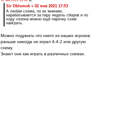
02 янв 2021 18:39
Sir Oblomok » 02 янв 2021 17:53
А любая схема, по их мнению,
нарабатывается за пару недель сборов и по
ходу сезона можно ещё парочку схем
наиграть.
Можно подумать что никто из наших игроков
раньше никогда не играл 4-4-2 или другую
схему.
Знают они как играть в различных схемах.
Иначе это не профессиональные футболисты,
а детский сад, ясельная группа.
Наработка и наигрыш нужны для понимания и
отлаживания игровых связей между игроками.
Они уже знают КАК играть. Необходимо понять
как НУЖНО играть с этими партнёрами. Кому и
как мяч отдавать и в какую ногу. Кто где будет
находиться в конкретной ситуации.
Типа как ЮрВасильич ."Шоколадному гуталину"
объяснял.
"Садишься в метро в Сокольниках. Едешь до
Красносельской. Там выходишь на улицу и
сразу получаешь передачу которую я уже туда