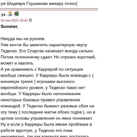
уж Шедевра Глушакова амкару точно(
ys
-
02 янв 2021 18:42
Summer
,
Никуда мы не рухнем.
Уже могли бы заметить характерную черту
Тедеско. Его Спартак начинает всегда сильно.
Потом потихонечку сдает. Но отрезок короткий,
может и хватить.
А уж сравнивать с Каррерой по ситуации
вообще смешно. У Карреры была команда с (
минимум тремя ) игроками высокого
европейского уровня, у Тедеско таких нет
вообще. У Карреры было непонимание
некоторых базовых правил управления
командой. У Тедеско бывают разовые сбои на
эту тему ( последние матчи обоих годов ), но в
целом основы управления он явно понимает.
Ну и если у Карреры была явная проблема в
работе вдолгую, у Тедеско это пока
неочевидно, так как команда ему досталась