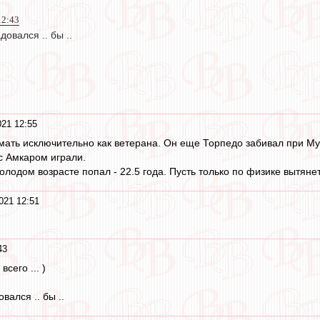
12:43
овался .. бы ..
21 12:55
ать исключительно как ветерана. Он еще Торпедо забивал при Мур
с Амкаром играли.
олодом возрасте попал - 22.5 года. Пусть только по физике вытяне
021 12:51
43
сего ... )
вался .. бы ..