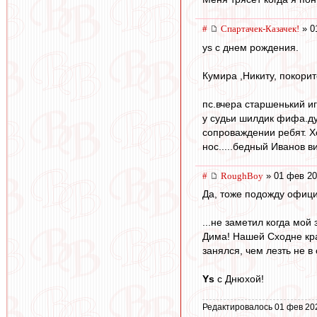
#
Спартачек-Казачек!
» 0
ys с днем рождения.
Кумира ,Никиту, покори
пс.вчера старшенький иг
у судьи шилдик фифа.ду
сопроваждении ребят. Хо
нос.....бедный Иванов в
#
RoughBoy
» 01 фев 20
Да, тоже подожду офици
...не заметил когда мо
Дима! Нашей Сходне кра
занялся, чем лезть не в
Ys
с Днюхой!
Редактировалось 01 фев 20