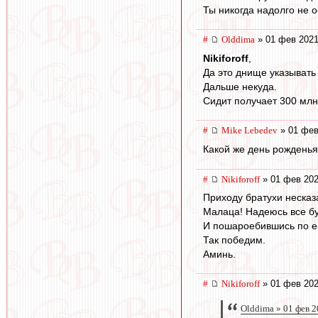
Ты никогда надолго не 
#
Olddima
» 01 фев 2021
Nikiforoff
,
Да это днище указывать 
Дальше некуда.
Сидит получает 300 млн
#
Mike Lebedev
» 01 фев
Какой же день рожденья
#
Nikiforoff
» 01 фев 202
Приходу братухи несказа
Малаца! Надеюсь все буд
И пошароебившись по ев
Так победим.
Аминь.
#
Nikiforoff
» 01 фев 202
Olddima » 01 фев 2