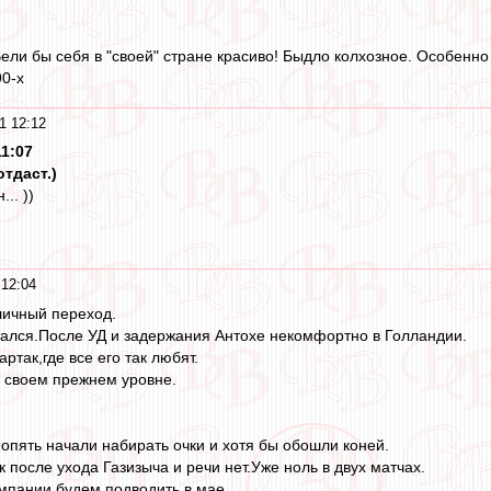
Вели бы себя в "своей" стране красиво! Быдло колхозное. Особенн
0-х
1 12:12
11:07
отдаст.)
.. ))
12:04
личный переход.
тался.После УД и задержания Антохе некомфортно в Голландии.
ртак,где все его так любят.
а своем прежнем уровне.
опять начали набирать очки и хотя бы обошли коней.
 после ухода Газизыча и речи нет.Уже ноль в двух матчах.
мпании будем подводить в мае.