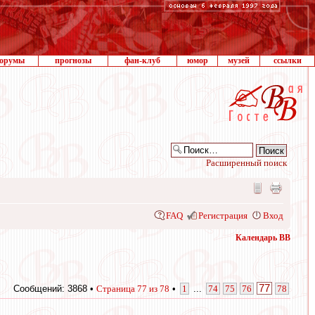
орумы
прогнозы
фан-клуб
юмор
музей
ссылки
Расширенный поиск
FAQ
Регистрация
Вход
Календарь ВВ
77
Сообщений: 3868 •
Страница
77
из
78
•
1
...
74
75
76
78