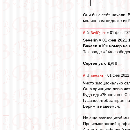
Они бы с себя начали. 
малиновом пиджаке из 9
#
RedQuite
» 01 фев 202
Severin » 01 фев 2021 
Бакаев «10» номер не 
Так вроде «24» свободен.
Сергея ys с ДР!!!
#
авоська
» 01 фев 2021 
Чисто эмоционально от
Он в принципе легко чи
Куда идти?Конечно в Спа
Главное,чтоб заиграл н
Верим и надеемся.
Но еще важнее,чтоб мы 
Про чемпионский график
А итоги трансферной ко