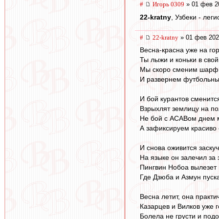
#
Игорь 0309
» 01 фев 2
22-kratny
, Узбеки - лег
#
22-kratny
» 01 фев 202
Весна-красна уже на гор
Ты лыжи и коньки в сво
Мы скоро сменим шарф 
И развернем футбольны
И бой курантов сменитс
Взрыхлят землицу на по
Не бой с ACABом днем 
А зафиксируем красиво 
И снова оживится заску
На языке он залечил за
Пингвин Нобоа вылезет 
Где Дзюба и Азмун пуска
Весна летит, она практи
Казарцев и Вилков уже г
Болела не грусти и под