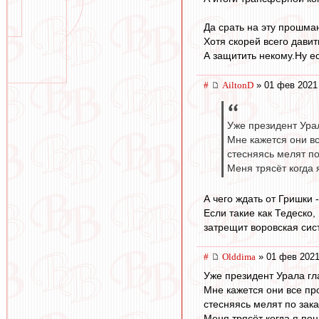
Да срать на эту прошма
Хотя скорей всего давит
А защитить некому.Ну е
#
AiltonD
» 01 фев 2021
Уже президент Урал
Мне кажется они в
стесняясь мелят по
Меня трясёт когда 
А чего ждать от Гришки 
Если такие как Тедеско,
затрещит воровская сис
#
Olddima
» 01 фев 2021
Уже президент Урала гла
Мне кажется они все пр
стесняясь мелят по зака
Меня трясёт когда я пон