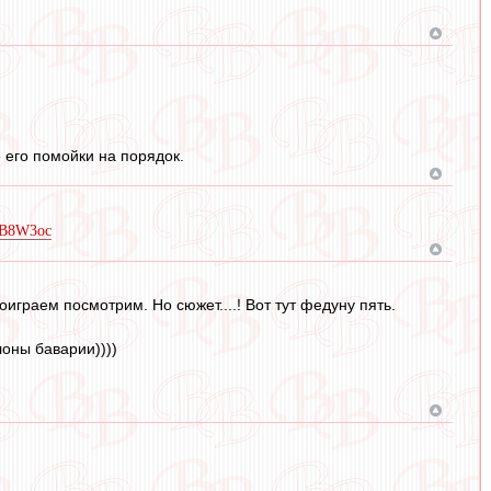
 его помойки на порядок.
pGB8W3oc
играем посмотрим. Но сюжет....! Вот тут федуну пять.
оны баварии))))