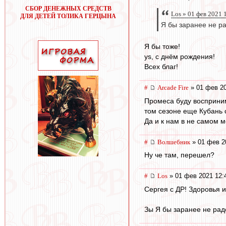
СБОР ДЕНЕЖНЫХ СРЕДСТВ
Los » 01 фев 2021 
ДЛЯ ДЕТЕЙ ТОЛИКА ГЕРЦЫНА
Я бы заранее не рад
Я бы тоже!
ys, с днём рождения!
Всех благ!
#
Arcade Fire
» 01 фев 20
Промеса буду восприним
том сезоне еще Кубань 
Да и к нам в не самом м
#
Волшебник
» 01 фев 2
Ну че там, перешел?
#
Los
» 01 фев 2021 12:
Сергея с ДР! Здоровья и в
Зы Я бы заранее не радо