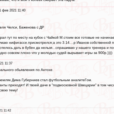
1 фев 2021 11:40
теля Челси, Баженова с ДР
рал тут по месту на кубок с Чайкой М.стоим все готовые не начин
маю нифигассе.присмотрелся;а это 3.14....р Иванов собственной 
телось дать в бубен да нельзя...спрашиваю у нашего тренера и поч
идно совсем плохо что у молодых судей вырывает игры за 900р.))))
21 11:37
ального обьявления по Антохе.
й земляк Дима Губерниев стал футбольным аналитеГом.
нты приходят! И твоей даче в "подмосковной Швецарии" в том чис
 свою тему!
21 11:42