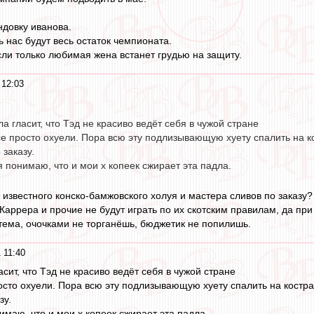
ндовку иванова.
ь нас будут весь остаток чемпионата.
сли только любимая жена встанет грудью на защиту.
 12:03
а гласит, что Тэд не красиво ведёт себя в чужой стране
се просто охуели. Пора всю эту подлизывающую хуету спалить на к
 заказу.
я понимаю, что и мои х копеек сжирает эта падла.
- известного конско-бамжовского холуя и мастера сливов по заказу?
 Каррера и прочие не будут играть по их скотским правилам, да пр
тема, очочками не торганёшь, бюджетик не попилишь.
 11:40
сит, что Тэд не красиво ведёт себя в чужой стране
осто охуели. Пора всю эту подлизывающую хуету спалить на костр
зу.
имаю, что и мои х копеек сжирает эта падла.