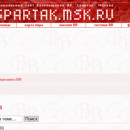
оманда
карта мира
магазин ВВ
гостевая ВВ
ф
вая книга ВВ
21
:01