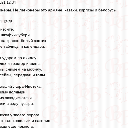
021 12:34
ионеры. Не легионеры это армяне. казахи. киргизы и белорусы
1 12:25
изонте.
й шкафчик убери.
на красно-белый зонтик.
е таблицы и календари.
я ударом по ахиллу.
лях и трактор и шипы.
мы снимем на мобилу.
сейвы, передачи и голы.
чавший Жора-Ипотека.
 зиму волдыри.
из аквадискотеки.
ли в воду пузыри.
чески у твоего порога.
отовят кошельки и вазелин.
ожди еще немного.