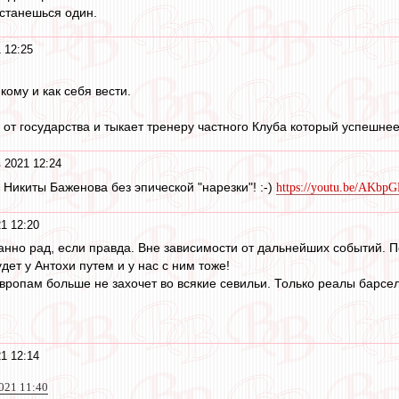
останешься один.
 12:25
кому и как себя вести.
 от государства и тыкает тренеру частного Клуба который успешнее
 2021 12:24
 Никиты Баженова без эпической "нарезки"! :-)
https://youtu.be/AKb
1 12:20
нно рад, если правда. Вне зависимости от дальнейших событий. По
ет у Антохи путем и у нас с ним тоже!
ропам больше не захочет во всякие севильи. Только реалы барсел
1 12:14
021 11:40