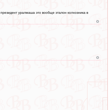
о президент уралмаша это вообще эталон колхозника в