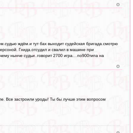
аем.судью ждём.и тут бах выходит судейская бригада.смотрю
персоной. Гнида.отсудил и свалил в машине при
ему нынче судьи..говорит 2700 игра....по900типа на
ле. Все застроили уроды! Ты бы лучше этим вопросом