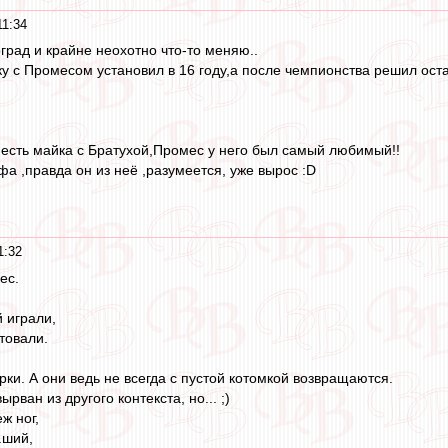
11:34
град и крайне неохотно что-то меняю..
ку с Промесом установил в 16 году,а после чемпионства решил оста
есть майка с Братухой,Промес у него был самый любимый!!
а ,правда он из неё ,разумеется, уже вырос :D
1:32
ес.
 играли,
товали.
ки. А они ведь не всегда с пустой котомкой возвращаются.
ырван из другого контекста, но... ;)
ж ног,
.ший,