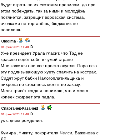
будут играть по их скотским правилам, да при
этом побеждать, так за ними и молодёжь
потянется, затрещит воровская система,
очочками не торганёшь, бюджетик не
попилишь.
Olddima
-
01 фев 2021 11:40
Уже президент Урала гласит, что Тэд не
красиво ведёт себя в чужой стране
Мне кажется они все просто охуели. Пора всю
эту подлизывающую хуету спалить на кострах.
Сидят жрут бабки Налогоплатильщика и
нихрена не стесняясь мелят по заказу.
Меня трясёт когда я понимаю, что и мои х
копеек сжирает эта падла.
Спартачек-Казачек!
-
01 фев 2021 11:40
ys с днем рождения.
Кумира ,Никиту, покорителя Челси, Баженова с
ДР