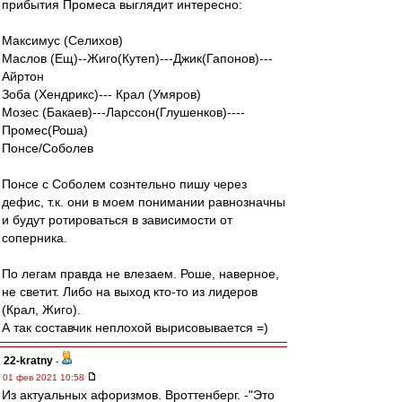
прибытия Промеса выглядит интересно:
Максимус (Селихов)
Маслов (Ещ)--Жиго(Кутеп)---Джик(Гапонов)---
Айртон
Зоба (Хендрикс)--- Крал (Умяров)
Мозес (Бакаев)---Ларссон(Глушенков)----
Промес(Роша)
Понсе/Соболев
Понсе с Соболем сознтельно пишу через
дефис, т.к. они в моем понимании равнозначны
и будут ротироваться в зависимости от
соперника.
По легам правда не влезаем. Роше, наверное,
не светит. Либо на выход кто-то из лидеров
(Крал, Жиго).
А так составчик неплохой вырисовывается =)
22-kratny
-
01 фев 2021 10:58
Из актуальных афоризмов. Вроттенберг. -"Это