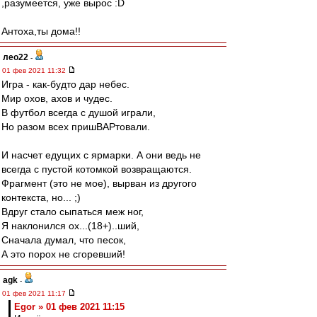
,разумеется, уже вырос :D
Антоха,ты дома!!
лео22
-
01 фев 2021 11:32
Игра - как-будто дар небес.
Мир охов, ахов и чудес.
В футбол всегда с душой играли,
Но разом всех пришВАРтовали.
И насчет едущих с ярмарки. А они ведь не
всегда с пустой котомкой возвращаются.
Фрагмент (это не мое), вырван из другого
контекста, но... ;)
Вдруг стало сыпаться меж ног,
Я наклонился ох...(18+)..ший,
Сначала думал, что песок,
А это порох не сгоревший!
agk
-
01 фев 2021 11:17
Egor » 01 фев 2021 11:15