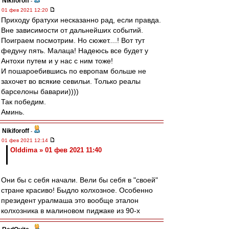
Nikiforoff
-
01 фев 2021 12:20
Приходу братухи несказанно рад, если правда.
Вне зависимости от дальнейших событий.
Поиграем посмотрим. Но сюжет....! Вот тут
федуну пять. Малаца! Надеюсь все будет у
Антохи путем и у нас с ним тоже!
И пошароебившись по европам больше не
захочет во всякие севильи. Только реалы
барселоны баварии))))
Так победим.
Аминь.
Nikiforoff
-
01 фев 2021 12:14
Olddima » 01 фев 2021 11:40
Они бы с себя начали. Вели бы себя в "своей"
стране красиво! Быдло колхозное. Особенно
президент уралмаша это вообще эталон
колхозника в малиновом пиджаке из 90-х