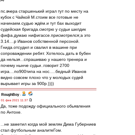
пс.вчера старшенький играл тут по месту на
кубок с Чайкой М.стоим все готовые не
начинаем.судью ждём.и тут бах выходит
судейская бригада.смотрю у судьи шилдик
фифа.думаю нифигассе.присмотрелся;а это
3.14....р Иванов собственной персоной.
Гнида.отсудил и свалил в машине при
сопроваждении ребят. Хотелось дать в бубен
да нельзя...спрашиваю у нашего тренера и
почему нынче судьи..говорит 2700
игра....по900типа на нос.....бедный Иванов
видно совсем плохо что у молодых судей
вырывает игры за 900р.))))
RoughBoy
-
01 фев 2021 11:37
Да, тоже подожду официального обьявления
по Антохе.
...не заметил когда мой земляк Дима Губерниев
стал футбольным аналитеГом.