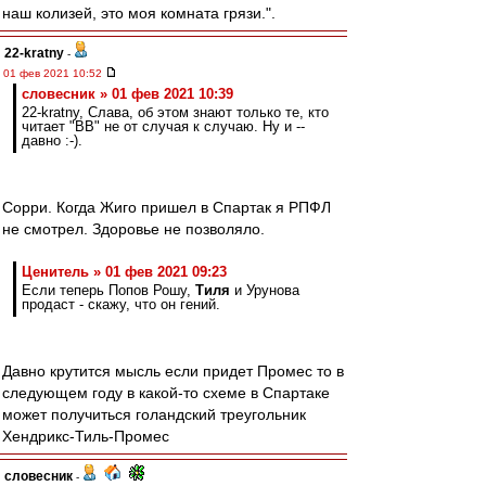
наш колизей, это моя комната грязи.".
22-kratny
-
01 фев 2021 10:52
словесник » 01 фев 2021 10:39
22-kratny, Слава, об этом знают только те, кто
читает "ВВ" не от случая к случаю. Ну и --
давно :-).
Сорри. Когда Жиго пришел в Спартак я РПФЛ
не смотрел. Здоровье не позволяло.
Ценитель » 01 фев 2021 09:23
Если теперь Попов Рошу,
Тиля
и Урунова
продаст - скажу, что он гений.
Давно крутится мысль если придет Промес то в
следующем году в какой-то схеме в Спартаке
может получиться голандский треугольник
Хендрикс-Тиль-Промес
словесник
-