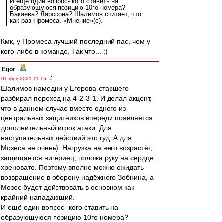
И ещё один вопрос- кого ставить на
образующуюся позицию 10го номера?
Бакаева? Ларссона? Шалимов считает, что
как раз Промеса. «Мнение»(с).
Кмк, у Промеса лучший последний пас, чем у
кого-либо в команде. Так что... ;)
Egor
-
01 фев 2021 11:15
Шалимов намедни у Егорова-старшего
разбирал переход на 4-2-3-1. И делал акцент,
что в данном случае вместо одного из
центральных защитников впереди появляется
дополнительный игрок атаки. Для
наступательных действий это гуд. А для
Мозеса не очень). Нагрузка на него возрастёт,
защищается нигериец, положа руку на сердце,
хреновато. Поэтому вполне можно ожидать
возвращение в оборону надёжного Зобнина, а
Мозес будет действовать в основном как
крайний нападающий.
И ещё один вопрос- кого ставить на
образующуюся позицию 10го номера?