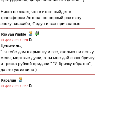
Никто не знает, что в итоге выйдет с
трансфером Антона, но первый раз в эту
эпоху: спасибо, Федун и все причастные!
Rip van Winkle
-
01 фев 2021 10:28
Ценитель
,
"..я тебе дам шарманку и все, сколько ни есть у
меня, мертвые души, а ты мне дай свою бричку
и триста рублей придачи." "И бричку обратно",
да это уж из кино:).
Карелин
-
01 фев 2021 10:27
Линия Мажиго
Olddima
-
01 фев 2021 10:23
22-kratny
,
Кстати Жиго могли бы пасапорте и всунуть по
линии Лаврова