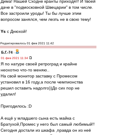
Дима! Нашей Сходне кранты приходят! И твоей
даче в "подмосковной Швецарии" в том числе.
Все застроили уроды! Ты бы лучше этим
вопросом занялся, чем лезть не в свою тему!
Ys
с Днюхой!
Редактировалось 01 фев 2021 11:42
Б.Г.-74
-
01 фев 2021 11:34
Я по натуре своей ретроград и крайне
неохотно что-то меняю..
На свой монитор заставку с Промесом
установил в 16 году,а после чемпионства
решил оставить надолго))До сих пор не
удалил!
Пригодилось :D
А ещё у младшего сына есть майка с
Братухой,Промес у него был самый любимый!!
Сегодня достали из шкафа ,правда он из неё