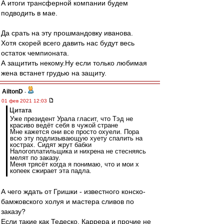
А итоги трансферной компании будем
подводить в мае.
Да срать на эту прошмандовку иванова.
Хотя скорей всего давить нас будут весь
остаток чемпионата.
А защитить некому.Ну если только любимая
жена встанет грудью на защиту.
AiltonD
-
01 фев 2021 12:03
Цитата
Уже президент Урала гласит, что Тэд не
красиво ведёт себя в чужой стране
Мне кажется они все просто охуели. Пора
всю эту подлизывающую хуету спалить на
кострах. Сидят жрут бабки
Налогоплатильщика и нихрена не стесняясь
мелят по заказу.
Меня трясёт когда я понимаю, что и мои х
копеек сжирает эта падла.
А чего ждать от Гришки - известного конско-
бамжовского холуя и мастера сливов по
заказу?
Если такие как Тедеско, Каррера и прочие не