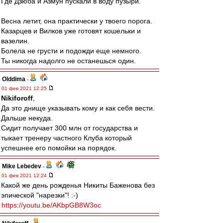
Где Дзюба и Азмун пускали в воду пузыри.
Весна летит, она практически у твоего порога.
Казарцев и Вилков уже готовят кошельки и
вазелин.
Болела не грусти и подожди еще немного.
Ты никогда надолго не останешься один.
Olddima
-
01 фев 2021 12:25
Nikiforoff
,
Да это днище указывать кому и как себя вести.
Дальше некуда.
Сидит получает 300 млн от государства и
тыкает тренеру частного Клуба который
успешнее его помойки на порядок.
Mike Lebedev
-
01 фев 2021 12:24
Какой же день рожденья Никиты Баженова без
эпической "нарезки"! :-)
https://youtu.be/AKbpGB8W3oc