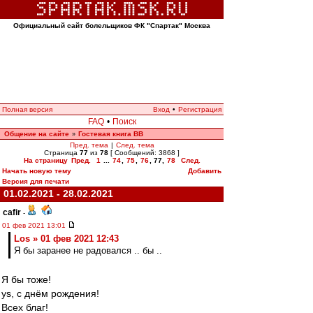
Официальный сайт болельщиков ФК "Спартак" Москва
Полная версия
Вход
•
Регистрация
FAQ
•
Поиск
Общение на сайте
Гостевая книга ВВ
»
Пред. тема
|
След. тема
Страница
77
из
78
[ Сообщений: 3868 ]
На страницу
Пред.
1
...
74
,
75
,
76
,
77
,
78
След.
Начать новую тему
Добавить
Версия для печати
01.02.2021 - 28.02.2021
cafir
-
01 фев 2021 13:01
Los » 01 фев 2021 12:43
Я бы заранее не радовался .. бы ..
Я бы тоже!
ys, с днём рождения!
Всех благ!