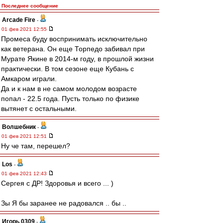
Последнее сообщение
Arcade Fire
-
01 фев 2021 12:55
Промеса буду воспринимать исключительно
как ветерана. Он еще Торпедо забивал при
Мурате Якине в 2014-м году, в прошлой жизни
практически. В том сезоне еще Кубань с
Амкаром играли.
Да и к нам в не самом молодом возрасте
попал - 22.5 года. Пусть только по физике
вытянет с остальными.
Волшебник
-
01 фев 2021 12:51
Ну че там, перешел?
Los
-
01 фев 2021 12:43
Сергея с ДР! Здоровья и всего ... )
Зы Я бы заранее не радовался .. бы ..
Игорь 0309
-