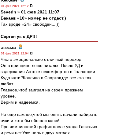
RedQuite
-
01 фев 2021 12:12
Severin » 01 фев 2021 11:07
Бакаев «10» номер не отдаст.)
Так вроде «24» свободен... ))
Сергея ys с ДР!!!
авоська
-
01 фев 2021 12:04
Чисто эмоционально отличный переход.
Он в принципе легко читался.После УД и
задержания Антохе некомфортно в Голландии.
Куда идти?Конечно в Спартак,где все его так
любят.
Главное,чтоб заиграл на своем прежнем
уровне.
Верим и надеемся.
Но еще важнее,чтоб мы опять начали набирать
очки и хотя бы обошли коней.
Про чемпионский график после ухода Газизыча
и речи нет.Уже ноль в двух матчах.