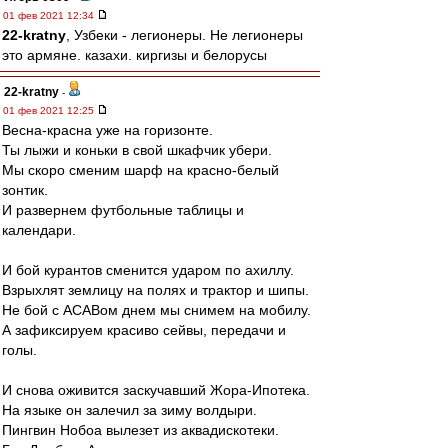
01 фев 2021 12:34
22-kratny
, Узбеки - легионеры. Не легионеры
это армяне. казахи. киргизы и белорусы
22-kratny
-
01 фев 2021 12:25
Весна-красна уже на горизонте.
Ты лыжи и коньки в свой шкафчик убери.
Мы скоро сменим шарф на красно-белый
зонтик.
И развернем футбольные таблицы и
календари.
И бой курантов сменится ударом по ахиллу.
Взрыхлят землицу на полях и трактор и шипы.
Не бой с ACABом днем мы снимем на мобилу.
А зафиксируем красиво сейвы, передачи и
голы.
И снова оживится заскучавший Жора-Ипотека.
На языке он залечил за зиму волдыри.
Пингвин Нобоа вылезет из аквадискотеки.