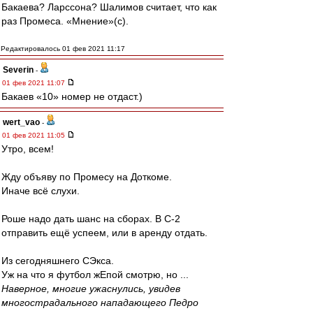
Бакаева? Ларссона? Шалимов считает, что как
раз Промеса. «Мнение»(с).
Редактировалось 01 фев 2021 11:17
Severin
-
01 фев 2021 11:07
Бакаев «10» номер не отдаст.)
wert_vao
-
01 фев 2021 11:05
Утро, всем!
Жду объяву по Промесу на Доткоме.
Иначе всё слухи.
Роше надо дать шанс на сборах. В С-2
отправить ещё успеем, или в аренду отдать.
Из сегодняшнего СЭкса.
Уж на что я футбол жЕпой смотрю, но ...
Наверное, многие ужаснулись, увидев
многострадального нападающего Педро