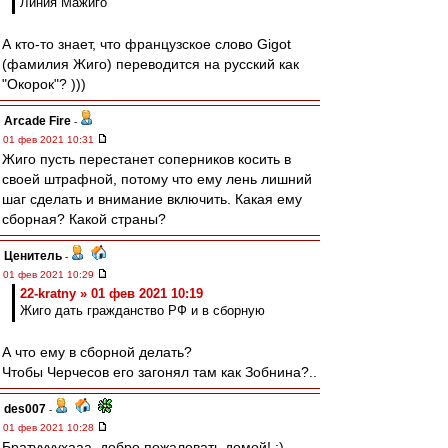
Линия Мажиго
А кто-то знает, что французское слово Gigot
(фамилия Жиго) переводится на русский как
"Окорок"? )))
Arcade Fire
-
01 фев 2021 10:31
Жиго пусть перестанет соперников косить в
своей штрафной, потому что ему лень лишний
шаг сделать и внимание включить. Какая ему
сборная? Какой страны?
Ценитель
-
01 фев 2021 10:29
22-kratny » 01 фев 2021 10:19
Жиго дать гражданство РФ и в сборную
А что ему в сборной делать?
Чтобы Черчесов его загонял там как Зобнина?..
des007
-
01 фев 2021 10:28
Братуууухааа, добро пожаловать домой! :)