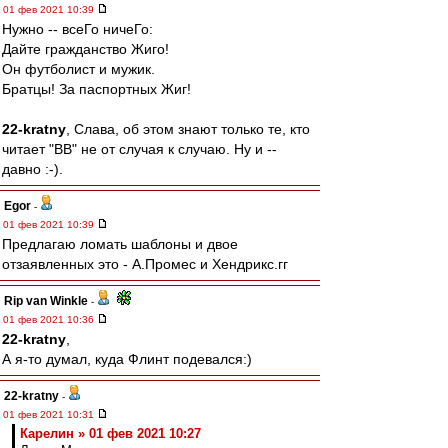
01 фев 2021 10:39
Нужно -- всеГо ничеГо:
Дайте гражданство Жиго!
Он футболист и мужик.
Братцы! За паспортных Жиг!
22-kratny
, Слава, об этом знают только те, кто
читает "ВВ" не от случая к случаю. Ну и --
давно :-).
Egor
-
01 фев 2021 10:39
Предлагаю ломать шаблоны и двое
отзаявленных это - А.Промес и Хендрикс.гг
Rip van Winkle
-
01 фев 2021 10:36
22-kratny
,
А я-то думал, куда Флинт подевался:)
22-kratny
-
01 фев 2021 10:31
Карелин » 01 фев 2021 10:27