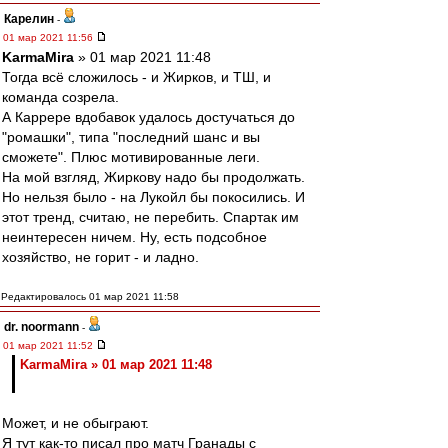
Карелин
-
01 мар 2021 11:56
KarmaMira
» 01 мар 2021 11:48
Тогда всё сложилось - и Жирков, и ТШ, и
команда созрела.
А Каррере вдобавок удалось достучаться до
"ромашки", типа "последний шанс и вы
сможете". Плюс мотивированные леги.
На мой взгляд, Жиркову надо бы продолжать.
Но нельзя было - на Лукойл бы покосились. И
этот тренд, считаю, не перебить. Спартак им
неинтересен ничем. Ну, есть подсобное
хозяйство, не горит - и ладно.
Редактировалось 01 мар 2021 11:58
dr. noormann
-
01 мар 2021 11:52
KarmaMira » 01 мар 2021 11:48
Может, и не обыграют.
Я тут как-то писал про матч Гранады с