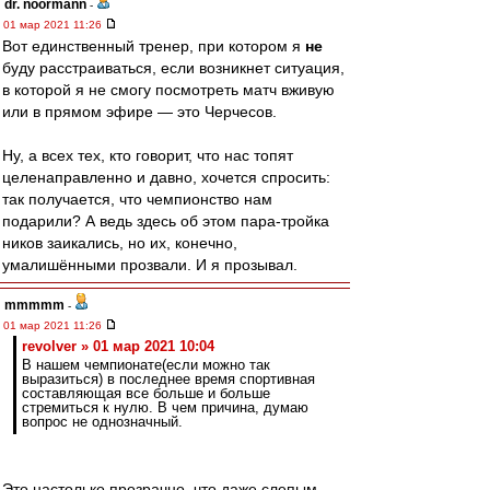
dr. noormann
-
01 мар 2021 11:26
Вот единственный тренер, при котором я
не
буду расстраиваться, если возникнет ситуация,
в которой я не смогу посмотреть матч вживую
или в прямом эфире — это Черчесов.
Ну, а всех тех, кто говорит, что нас топят
целенаправленно и давно, хочется спросить:
так получается, что чемпионство нам
подарили? А ведь здесь об этом пара-тройка
ников заикались, но их, конечно,
умалишёнными прозвали. И я прозывал.
mmmmm
-
01 мар 2021 11:26
revolver » 01 мар 2021 10:04
В нашем чемпионате(если можно так
выразиться) в последнее время спортивная
составляющая все больше и больше
стремиться к нулю. В чем причина, думаю
вопрос не однозначный.
Это настолько прозрачно, что даже слепым