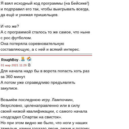
Я взял исходный код программы (на Бейсике!)
и подправил его так, чтобы выигрывать всегда,
да ещё и унижая пришельцев.
И что же?
А с программой сталось то же самое, что ныне
с рос.футболом.
Она потеряла соревновательную
составляющую, а с ней и всякий интерес.
RoughBoy
-
01 мар 2021 11:26
Для начала надо бы в ворота попасть хоть раз
за 360 минут.
А потом уже справедливо предъявлять
закулисе.
Возьмём последнюю игру. Лампочкин,
безусловно, целенаправленно или в силу
своей низкой квалификации, с самого начала
«подсадил Спартак на свисток».
Но при этом видно же было, что ноги у наших
тяжелые, камни гораздо легче, резче и потому