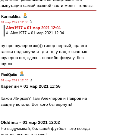
ампутация самой важной части меня - головы.
KarmaMira
-
01 мар 2021 12:08
Alex1977 » 01 мар 2021 12:04
# Alex1977 » 01 мар 2021 12:04
ну про шулеров же))) гинер первый, ща его
газики подвинули и тд и тп, у нас, к счастью,
шулеров нет, здесь - спасибо фидуну, без
шуток
RedQuite
-
01 мар 2021 12:05
Карелин » 01 мар 2021 11:56
Какой Жирков? Там Алекперов и Лавров на
защиту встали. Вот кого бы вернуть!
Olddima » 01 мар 2021 12:02
Не выдумывай, большой футбол - это всегда
жертва, всегда и везде!