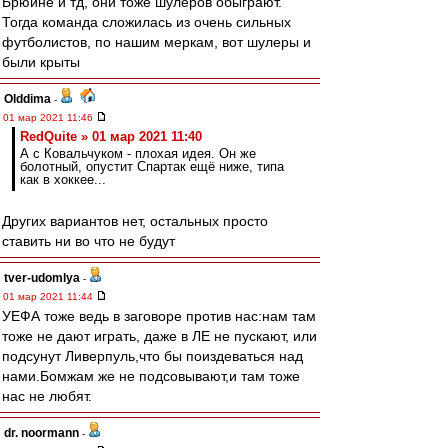
Брюйне и тд, они тоже шулеров обыграют.
Тогда команда сложилась из очень сильных
футболистов, по нашим меркам, вот шулеры и
были крыты
Olddima
-
01 мар 2021 11:46
RedQuite » 01 мар 2021 11:40
А с Ковальчуком - плохая идея. Он же
болотный, опустит Спартак ещё ниже, типа
как в хоккее...
Других вариантов нет, остальных просто
ставить ни во что не будут
tver-udomlya
-
01 мар 2021 11:44
УЕФА тоже ведь в заговоре против нас:нам там
тоже не дают играть, даже в ЛЕ не пускают, или
подсунут Ливерпуль,что бы поиздеваться над
нами.Бомжам же не подсовывают,и там тоже
нас не любят.
dr. noormann
-