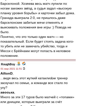
Барселоной. Хозяева весь матч лупили по
ногам заезжих звёзд, а судья задал «высокую
планку уровня борьбы» и карточки забыл дома.
Гранада выиграла 2:0, не пришлось даже
барселонские забитые мячи отменять и
выискивать положения вне игры :) Повода не
было.
Понятно, что это только один матч — но
показательный. Если будет стоять задача кого-
то убить или не замечать убийство, тогда и
Месси с Брёйнами могут попасть в неловкое
положение.
RoughBoy
-
01 мар 2021 11:51
AiltonD
,
...видя весь этот жуткий катаклизЬм тренер
заскучал по семье, а команде все стало по
уху?
авоська
,
Много за эти 17 туров было матчей с «топами»
или днищем, которые выиграли за счёт