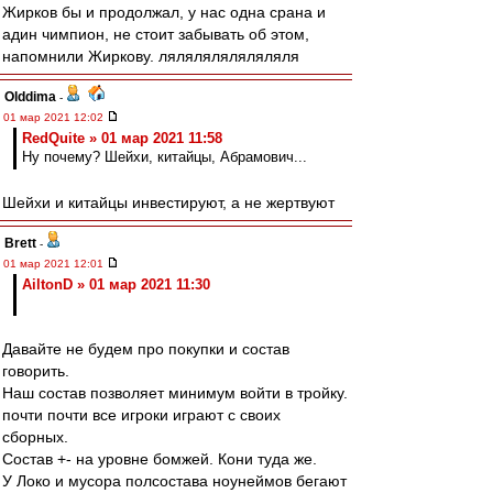
Жирков бы и продолжал, у нас одна срана и
адин чимпион, не стоит забывать об этом,
напомнили Жиркову. ляляляляляляляля
Olddima
-
01 мар 2021 12:02
RedQuite » 01 мар 2021 11:58
Ну почему? Шейхи, китайцы, Абрамович...
Шейхи и китайцы инвестируют, а не жертвуют
Brett
-
01 мар 2021 12:01
AiltonD » 01 мар 2021 11:30
Давайте не будем про покупки и состав
говорить.
Наш состав позволяет минимум войти в тройку.
почти почти все игроки играют с своих
сборных.
Состав +- на уровне бомжей. Кони туда же.
У Локо и мусора полсостава ноунеймов бегают