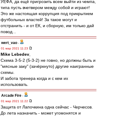
УЕФА, да ещё пригрозить всем выйти из чемпа,
типа пусть вчетвером между собой и играют!
Это же настоящая коррупция под прикрытием
футбольных властей! За такое могут и
отстранить - и от ЕК, и сборную, им только дай
повод...
wert_vao
-
01 мар 2021 11:23
Mike Lebedev
,
Схема 3-5-2 (5-3-2) не говно, но должны быть и
"мясные заку" (зачёркнуто) другие наигранные
схемы.
И забота тренера когда и с кем их
использовать.
Arcade Fire
-
01 мар 2021 11:22
Защита от Лапoчкина одна сейчас - Черчесов.
До лета назначить - может угомонятся и
забудут.
tver-udomlya
-