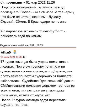
dr. noormann
» 01 мар 2021 11:26
Подарить не подарили, но упирались до
последнего. Соперники в смысле. А тренеры у
них были не чета нынешним - Луческу,
Слуцкий, Сёмин. В Краснодаре не помню
А с паровозов включили "околофутбол" и
понеслась езда по кочкам
Редактировалось 01 мар 2021 11:35
AiltonD
-
01 мар 2021 11:30
17 туров команда была управляема, шла в
лидерах. При этом тренеру не купили ни
одного нужного ему игрока, а подбирали, что
плохо лежало, потом судорожно от балласта
избавлялись. Судейство "для своих сбг" давно.
СМИшлюшники поливают дерьмом тренера из
всех утюгов, пинают разные упыри даже
физически, ответа от клуба нет.
После 17 туров команда вдруг перестала
слушать тренера.