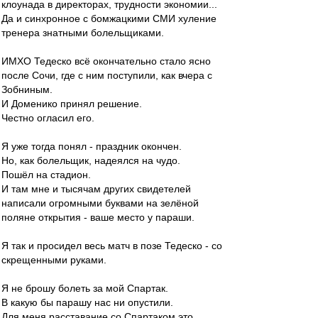
клоунада в директорах, трудности экономии...
Да и синхронное с бомжацкими СМИ хуление
тренера знатными болельщиками.
ИМХО Тедеско всё окончательно стало ясно
после Сочи, где с ним поступили, как вчера с
Зобниным.
И Доменико принял решение.
Честно огласил его.
Я уже тогда понял - праздник окончен.
Но, как болельщик, надеялся на чудо.
Пошёл на стадион.
И там мне и тысячам других свидетелей
написали огромными буквами на зелёной
поляне открытия - ваше место у параши.
Я так и просидел весь матч в позе Тедеско - со
скрещенными руками.
Я не брошу болеть за мой Спартак.
В какую бы парашу нас ни опустили.
Для меня расставание со Спартаком это