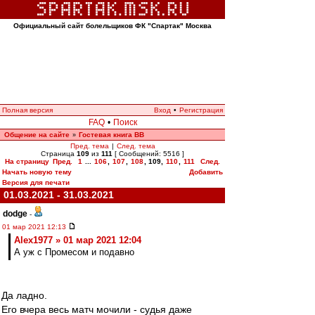
Официальный сайт болельщиков ФК "Спартак" Москва
Полная версия
Вход
•
Регистрация
FAQ
•
Поиск
Общение на сайте
Гостевая книга ВВ
»
Пред. тема
|
След. тема
Страница
109
из
111
[ Сообщений: 5516 ]
На страницу
Пред.
1
...
106
,
107
,
108
,
109
,
110
,
111
След.
Начать новую тему
Добавить
Версия для печати
01.03.2021 - 31.03.2021
dodge
-
01 мар 2021 12:13
Alex1977 » 01 мар 2021 12:04
А уж с Промесом и подавно
Да ладно.
Его вчера весь матч мочили - судья даже