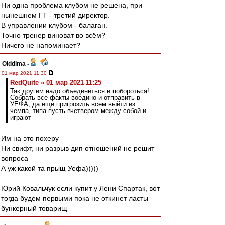
Ни одна проблема клубом не решена, при
нынешнем ГТ - третий директор.
В управлении клубом - балаган.
Точно тренер виноват во всём?
Ничего не напоминает?
Olddima
-
01 мар 2021 11:30
RedQuite » 01 мар 2021 11:25
Так другим надо объединиться и побороться!
Собрать все факты воедино и отправить в
УЕФА, да ещё пригрозить всем выйти из
чемпа, типа пусть вчетвером между собой и
играют
Им на это похеру
Ни свифт, ни разрыв дип отношений не решит
вопроса
А уж какой та прыщ Уефа)))))
Юрий Ковальчук если купит у Лени Спартак, вот
тогда будем первыми пока не откинет ласты
бункерный товарищ