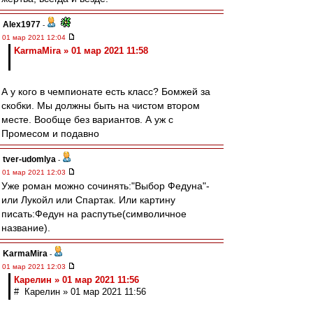
Alex1977
-
01 мар 2021 12:04
KarmaMira » 01 мар 2021 11:58
А у кого в чемпионате есть класс? Бомжей за
скобки. Мы должны быть на чистом втором
месте. Вообще без вариантов. А уж с
Промесом и подавно
tver-udomlya
-
01 мар 2021 12:03
Уже роман можно сочинять:"Выбор Федуна"-
или Лукойл или Спартак. Или картину
писать:Федун на распутье(символичное
название).
KarmaMira
-
01 мар 2021 12:03
Карелин » 01 мар 2021 11:56
# Карелин » 01 мар 2021 11:56