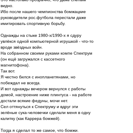
видно.
Ибо после нашего чемпионства бомжацкие
руководители рос.футбола перестали даже
имитировать спортивную борьбу.
Однажды на стыке 1980-х/1990-х я сдуру
увлёкся одной компьютерной игрушкой - что-то
вроде звёздных войн.
На собранном своими руками компе Спектрум
(он ещё загружался с кассетного
магнитофона).
Так вот.
Я честно бился с инопланетянами, но
побеждал не всегда.
И вот однажды вечером вернулся с работы
домой, настроение ниже плинтуса - на работе
достали всякие федуны, мочи нет.
Сел оттянуться к Спектруму и вдруг эти
зелёные сука-человечки сделали меня в одну
калитку (как Каррера бомжей).
Тогда я сделал то же самое, что бомжи.