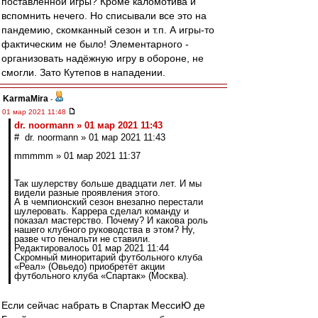
поставленной игры? Кроме каломотива и
вспомнить нечего. Но списывали все это на
пандемию, скомканный сезон и т.п. А игры-то
фактическим не было! Элементарного -
организовать надёжную игру в обороне, не
смогли. Зато Кутепов в нападении.
KarmaMira
-
01 мар 2021 11:48
dr. noormann » 01 мар 2021 11:43
# dr. noormann » 01 мар 2021 11:43
mmmmm » 01 мар 2021 11:37
Так шулерству больше двадцати лет. И мы
видели разные проявления этого.
А в чемпионский сезон внезапно перестали
шулеровать. Каррера сделал команду и
показал мастерство. Почему? И какова роль
нашего клубного руководства в этом? Ну,
разве что пенальти не ставили.
Редактировалось 01 мар 2021 11:44
Скромный миноритарий футбольного клуба
«Реал» (Овьедо) приобретёт акции
футбольного клуба «Спартак» (Москва).
Если сейчас набрать в Спартак МессиЮ де