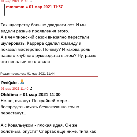
01 мар 2021 11:43
mmmmm » 01 мар 2021 11:37
Так шулерству больше двадцати лет. И мы
видели разные проявления этого.
А в чемпионский сезон внезапно перестали
шулеровать. Каррера сделал команду и
показал мастерство. Почему? И какова роль
нашего клубного руководства в этом? Ну, разве
что пенальти не ставили.
Редактировалось 01 мар 2021 11:44
RedQuite
-
01 мар 2021 11:40
Olddima » 01 мар 2021 11:30
Не-не, очканут. По крайней мере -
беспредельничать безнаказанно точно
перестанут...
А с Ковальчуком - плохая идея. Он же
болотный, опустит Спартак ещё ниже, типа как