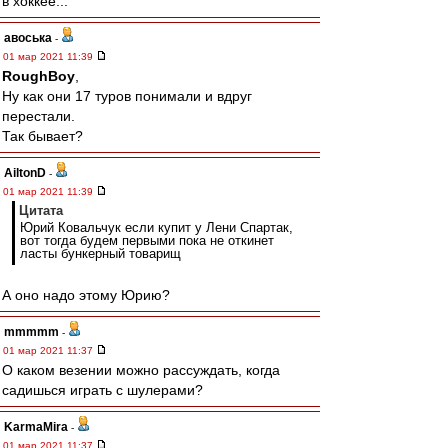
в хоккее...
авоська
-
01 мар 2021 11:39
RoughBoy
,
Ну как они 17 туров понимали и вдруг
перестали.
Так бывает?
AiltonD
-
01 мар 2021 11:39
Цитата
Юрий Ковальчук если купит у Лени Спартак,
вот тогда будем первыми пока не откинет
ласты бункерный товарищ
А оно надо этому Юрию?
mmmmm
-
01 мар 2021 11:37
О каком везении можно рассуждать, когда
садишься играть с шулерами?
KarmaMira
-
01 мар 2021 11:37