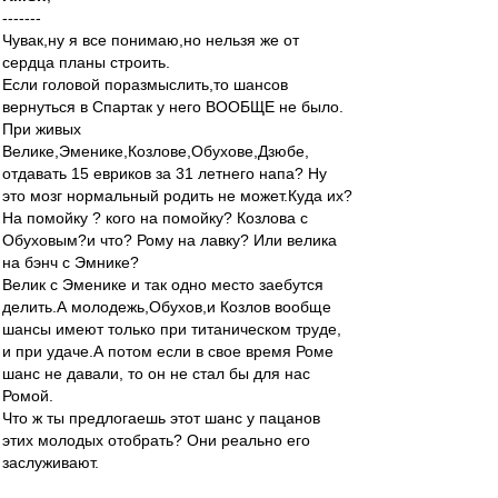
-------
Чувак,ну я все понимаю,но нельзя же от
сердца планы строить.
Если головой поразмыслить,то шансов
вернуться в Спартак у него ВООБЩЕ не было.
При живых
Велике,Эменике,Козлове,Обухове,Дзюбе,
отдавать 15 евриков за 31 летнего напа? Ну
это мозг нормальный родить не может.Куда их?
На помойку ? кого на помойку? Козлова с
Обуховым?и что? Рому на лавку? Или велика
на бэнч с Эмнике?
Велик с Эменике и так одно место заебутся
делить.А молодежь,Обухов,и Козлов вообще
шансы имеют только при титаническом труде,
и при удаче.А потом если в свое время Роме
шанс не давали, то он не стал бы для нас
Ромой.
Что ж ты предлогаешь этот шанс у пацанов
этих молодых отобрать? Они реально его
заслуживают.