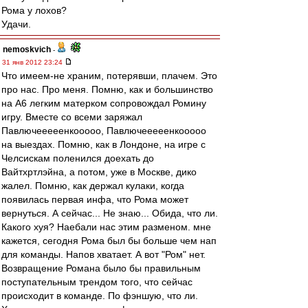
Рома у лохов?
Удачи.
nemoskvich
-
31 янв 2012 23:24
Что имеем-не храним, потерявши, плачем. Это
про нас. Про меня. Помню, как и большинство
на А6 легким матерком сопровождал Ромину
игру. Вместе со всеми заряжал
Павлючееееенкооооо, Павлючееееенкооооо
на выездах. Помню, как в Лондоне, на игре с
Челсискам поленился доехать до
Вайтхртлэйна, а потом, уже в Москве, дико
жалел. Помню, как держал кулаки, когда
появилась первая инфа, что Рома может
вернуться. А сейчас... Не знаю... Обида, что ли.
Какого хуя? Наебали нас этим разменом. мне
кажется, сегодня Рома был бы больше чем нап
для команды. Напов хватает. А вот "Ром" нет.
Возвращение Романа было бы правильным
поступательным трендом того, что сейчас
происходит в команде. По фэншую, что ли.