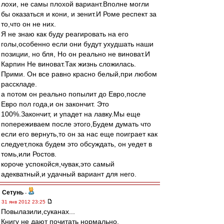
лохи, не самы плохой вариант.Вполне могли
бы оказаться и кони, и зенит.И Роме респект за
то,что он не них.
Я не знаю как буду реагировать на его
голы,особенно если они будут ухудшать наши
позиции, но бля, Но он реально не виноват.И
Карпин Не виноват.Так жизнь сложилась.
Прими. Он все равно красно белый,при любом
расскладе.
а потом он реально попылит до Евро,после
Евро пол года,и он закончит. Это
100%.Закончит, и упадет на лавку.Мы еще
попереживаем после этого,Будем думать что
если его вернуть,то он за нас еще поиграет как
следует,пока будем это обсуждать, он уедет в
томь,или Ростов.
короче успокойся,чувак,это самый
адекватный,и удачный вариант для него.
Сетунь
-
31 янв 2012 23:25
Повылазили,суканах...
Книгу не дают почитать нормально.