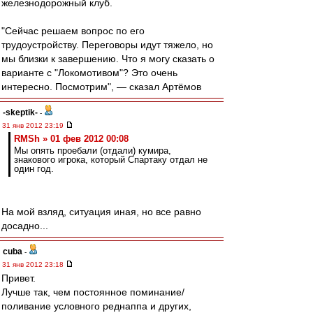
железнодорожный клуб.
"Сейчас решаем вопрос по его
трудоустройству. Переговоры идут тяжело, но
мы близки к завершению. Что я могу сказать о
варианте с "Локомотивом"? Это очень
интересно. Посмотрим", — сказал Артёмов
-skeptik-
-
31 янв 2012 23:19
RMSh » 01 фев 2012 00:08
Мы опять проебали (отдали) кумира,
знакового игрока, который Спартаку отдал не
один год.
На мой взляд, ситуация иная, но все равно
досадно...
cuba
-
31 янв 2012 23:18
Привет.
Лучше так, чем постоянное поминание/
поливание условного реднаппа и других,