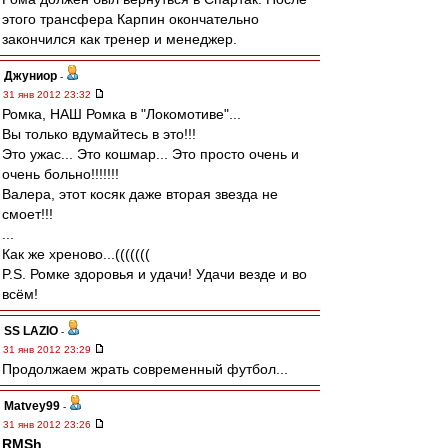
этого трансфера Карпин окончательно
закончился как тренер и менеджер.
Джуниор
-
31 янв 2012 23:32
Ромка, НАШ Ромка в "Локомотиве"...
Вы только вдумайтесь в это!!!
Это ужас... Это кошмар... Это просто очень и
очень больно!!!!!!!
Валера, этот косяк даже вторая звезда не
смоет!!!
...
Как же хреново...(((((((
P.S. Ромке здоровья и удачи! Удачи везде и во
всём!
SS LAZIO
-
31 янв 2012 23:29
Продолжаем жрать современный футбол...
Matvey99
-
31 янв 2012 23:26
RMSh
,