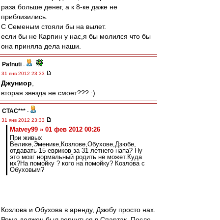
раза больше денег, а к 8-ке даже не
приблизились.
С Семеным стояли бы на вылет.
если бы не Карпин у нас,я бы молился что бы
она приняла дела наши.
Pafnuti
-
31 янв 2012 23:33
Джуниор
,
вторая звезда не смоет??? :)
CTAC***
-
31 янв 2012 23:33
Matvey99 » 01 фев 2012 00:26
При живых
Велике,Эменике,Козлове,Обухове,Дзюбе,
отдавать 15 евриков за 31 летнего напа? Ну
это мозг нормальный родить не может.Куда
их?На помойку ? кого на помойку? Козлова с
Обуховым?
Козлова и Обухова в аренду, Дзюбу просто нах.
Рома должен был вернуться в Спартак. После