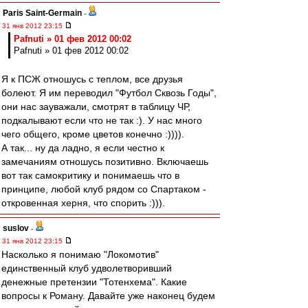
Paris Saint-Germain
-
31 янв 2012 23:15
Pafnuti » 01 фев 2012 00:02
Pafnuti » 01 фев 2012 00:02
Я к ПСЖ отношусь с теплом, все друзья
болеют. Я им переводил "Футбол Сквозь Годы",
они нас зауважали, смотрят в таблицу ЧР,
подкалывают если что не так :). У нас много
чего общего, кроме цветов конечно :)))).
А так... ну да ладно, я если честно к
замечаниям отношусь позитивно. Включаешь
вот так самокритику и понимаешь что в
принципе, любой клуб рядом со Спартаком -
откровенная херня, что спорить :))).
suslov
-
31 янв 2012 23:15
Насколько я понимаю "Локомотив"
единственный клуб удволетворивший
денежные претензии "Тотенхема". Какие
вопросы к Роману. Давайте уже наконец будем