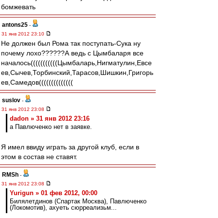
бомжевать
antons25
-
31 янв 2012 23:10
Не должен был Рома так поступать-Сука ну
почему лохо??????А ведь с Цымбаларя все
началось(((((((((((Цымбаларь,Нигматулин,Евсе
ев,Сычев,Торбинский,Тарасов,Шишкин,Григорь
ев,Самедов((((((((((((((
suslov
-
31 янв 2012 23:08
dadon » 31 янв 2012 23:16
а Павлюченко нет в заявке.
Я имел ввиду играть за другой клуб, если в
этом в состав не ставят.
RMSh
-
31 янв 2012 23:08
Yurigun » 01 фев 2012, 00:00
Билялетдинов (Спартак Москва), Павлюченко
(Локомотив), ахуеть сюрреализьм...