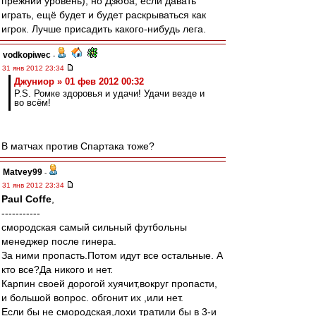
прежний уровень), но Дзюба, если давать
играть, ещё будет и будет раскрываться как
игрок. Лучше присадить какого-нибудь лега.
vodkopiwec
-
31 янв 2012 23:34
Джуниор » 01 фев 2012 00:32
P.S. Ромке здоровья и удачи! Удачи везде и
во всём!
В матчах против Спартака тоже?
Matvey99
-
31 янв 2012 23:34
Paul Coffe
,
-----------
смородская самый сильный футбольны
менеджер после гинера.
За ними пропасть.Потом идут все остальные. А
кто все?Да никого и нет.
Карпин своей дорогой хуячит,вокруг пропасти,
и большой вопрос. обгонит их ,или нет.
Если бы не смородская,лохи тратили бы в 3-и