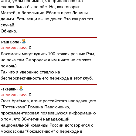
Хотя, умом понимаю, что финансово эта
сделка была бы не айс. Но, как говорит
Матвей, я болельщик. Ебал я в рот Ленины
деньги. Есть вещи выше денег. Это как раз тот
случай.
Обидно.
Paul Coffe
-
31 янв 2012 23:23
Лохомоты могут купить 100 всяких разных Ром,
но пока там Смородская им ничто не сможет
помочь)
Так что я уверенно ставлю на
бесперспективность его перехода в этот клуб.
-skeptik-
-
31 янв 2012 23:23
Олег Артёмов, агент российского нападающего
"Тоттенхэма" Романа Павлюченко,
прокомментировал появившуюся информацию
о том, что 30-летний нападающий
национальной команды России договорился с
московским "Локомотивом" о переходе в