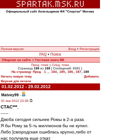
Официальный сайт болельщиков ФК "Спартак" Москва
Полная версия
Вход
•
Регистрация
FAQ
•
Поиск
Общение на сайте
Гостевая книга ВВ
»
Пред. тема
|
След. тема
Страница
188
из
188
[ Сообщений: 9391 ]
На страницу
Пред.
1
...
184
,
185
,
186
,
187
,
188
Начать новую тему
Добавить
Версия для печати
01.02.2012 - 29.02.2012
Matvey99
-
31 янв 2012 23:38
CTAC***
,
-----
Дзюба сегодня сильнее Ромы в 2-а раза.
Я бы Рому за 5-ть миллионов бы не купил.
Либо ]смородская ошиблась крупно,либо от
нас получила еще откат.