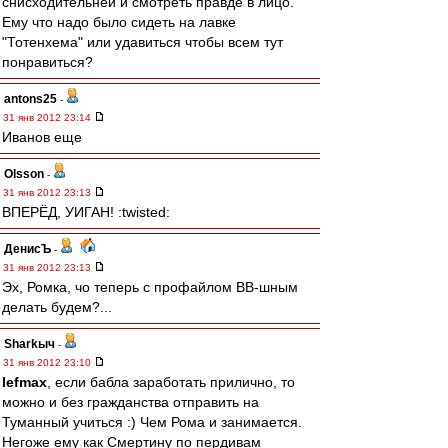
снисходительней и смотреть правде в лицо.
Ему что надо было сидеть на лавке
"Тотенхема" или удавиться чтобы всем тут
понравиться?
antons25
-
31 янв 2012 23:14
Иванов еще
Olsson
-
31 янв 2012 23:13
ВПЕРЁД, УИГАН! :twisted:
ДенисЪ
-
31 янв 2012 23:13
Эх, Ромка, чо теперь с профайлом ВВ-шным
делать будем?...
Sharkыч
-
31 янв 2012 23:10
lefmax
, если бабла заработать прилично, то
можно и без гражданства отправить на
Туманный учиться :) Чем Рома и занимается.
Негоже ему как Смертину по пердивам