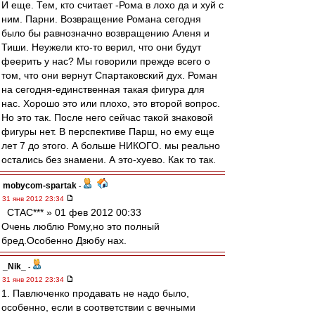
И еще. Тем, кто считает -Рома в лохо да и хуй с
ним. Парни. Возвращение Романа сегодня
было бы равнозначно возвращению Аленя и
Тиши. Неужели кто-то верил, что они будут
феерить у нас? Мы говорили прежде всего о
том, что они вернут Спартаковский дух. Роман
на сегодня-единственная такая фигура для
нас. Хорошо это или плохо, это второй вопрос.
Но это так. После него сейчас такой знаковой
фигуры нет. В перспективе Парш, но ему еще
лет 7 до этого. А больше НИКОГО. мы реально
остались без знамени. А это-хуево. Как то так.
mobycom-spartak
-
31 янв 2012 23:34
CTAC*** » 01 фев 2012 00:33
Очень люблю Рому,но это полный
бред.Особенно Дзюбу нах.
_Nik_
-
31 янв 2012 23:34
1. Павлюченко продавать не надо было,
особенно, если в соответствии с вечными