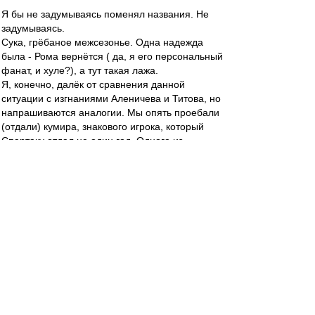
Я бы не задумываясь поменял названия. Не
задумываясь.
Сука, грёбаное межсезонье. Одна надежда
была - Рома вернётся ( да, я его персональный
фанат, и хуле?), а тут такая лажа.
Я, конечно, далёк от сравнения данной
ситуации с изгнаниями Аленичева и Титова, но
напрашиваются аналогии. Мы опять проебали
(отдали) кумира, знакового игрока, который
Спартаку отдал не один год. Одного из
немногих по настоящему преданных Спартаку
людей. Не пенсионера, а игрока в рассвете
сил. И просрали... Блять :evil: :evil: :evil:
Редактировалось 31 янв 2012 23:12
lefmax
-
31 янв 2012 23:07
Matvey99 » 31 янв 2012 23:46
Рома,ебни хоть бабла как следует. Никогда не
буду на тебя в обиде.Ты не причем! Такая вот
жизь.