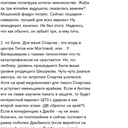
понтами политрука хотели чемпионство. Жаба
за три копейки задушила, оказалась важнее?
Мошонкой фидун потряс. Сейчас лошарня -
наверное, лучший для всех вариант. Ну
впиндюрит, конечно. Не без этого. Надеюсь,
что как обычно, он забьёт три, а ему пять.
2. по Биле. Для меня Спартак - это когда в
центре Титов или Мостовой, или... У
Валерыверим с такими личностями что-то
катастрофически не срастается. Но, по-
любому, уровень пришедшего Била выше
уровня уходящего Шешукова. Чуть-чуть разные
амплуа, но по энтропии Спартак усилился.
Хотя на край медленноват для такого Спартака
и уступает имеющимся крайкам. Если в Англии
его на лавке научили пахать в защите, то будет
интересный вариант ЦПЗ с ударом и как
второй эшелон атаки. (ДК обратно на край?).
Если в конкуренцию к Дзюбе - ну не знаю.
Конечно, он поспокойнее и сейчас положит в
рамку поболее Дзюбиного (если вернётся на