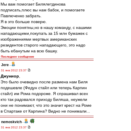
Мы вам помогает Билялетдинова
подписать,плюс вы нам бабок, и помогаете
Павлюченко забрать.
Я в это больше поверю.
Эмоции понятны,но в нашу команду, с нашими
нападающими,покупать за 15 млн бумажек с
изображениями мертвых американских
резидентов старого нападающего, это надо
быть ебанутым на всю башку.
Последнее сообщение
Jere
-
31 янв 2012 23:37
Джуниор
,
Это было очевидно после размена нам Биля
подешевле (Федун стайл или теперь Карпин
стайл) им Рома подороже. Я спрашивал всех
кто так радовался приходу Биляша, неужели
они не понимают, что это значит крест на Роме
в Спартаке от Карпина? Видно не понимали...
nemoskvich
-
31 янв 2012 23:37