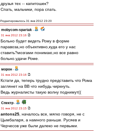
друзья тех -- капитошек?
Спать, мальчики, пора спать.
Редактировалось 31 янв 2012 23:20
mobycom-spartak
-
31 янв 2012 23:16
Больно будет видеть Рому в форме
паравоза,но объективно,куда его у нас
ставить?мозгами понимаю,но все равно
больно.удачи Роме.
морон
-
31 янв 2012 23:16
Кстати да, теперь трудно представить что Рома
заглянет на ВВ что нибудь чиркнуть.
Ведь журналисты такую волну поднимут((
Спектр
-
31 янв 2012 23:15
antons25
, началось все, мягко говоря, не с
Цымбаларя, а намного раньше. Русяев и
Черчесов уже были далеко не первыми.