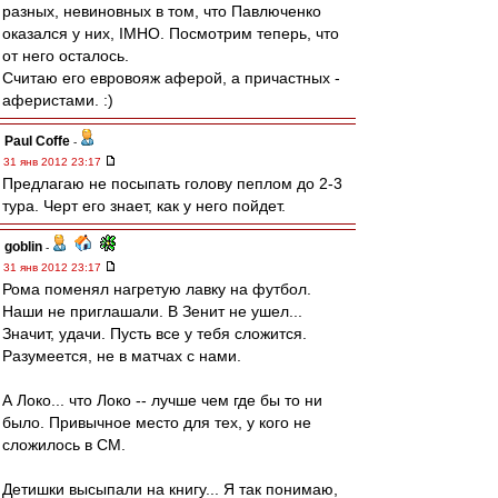
разных, невиновных в том, что Павлюченко
оказался у них, IMHO. Посмотрим теперь, что
от него осталось.
Считаю его евровояж аферой, а причастных -
аферистами. :)
Paul Coffe
-
31 янв 2012 23:17
Предлагаю не посыпать голову пеплом до 2-3
тура. Черт его знает, как у него пойдет.
goblin
-
31 янв 2012 23:17
Рома поменял нагретую лавку на футбол.
Наши не приглашали. В Зенит не ушел...
Значит, удачи. Пусть все у тебя сложится.
Разумеется, не в матчах с нами.
А Локо... что Локо -- лучше чем где бы то ни
было. Привычное место для тех, у кого не
сложилось в СМ.
Детишки высыпали на книгу... Я так понимаю,