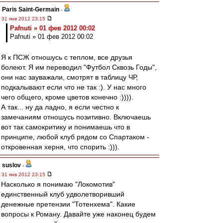
Paris Saint-Germain
-
31 янв 2012 23:15
Pafnuti » 01 фев 2012 00:02
Pafnuti » 01 фев 2012 00:02
Я к ПСЖ отношусь с теплом, все друзья
болеют. Я им переводил "Футбол Сквозь Годы",
они нас зауважали, смотрят в таблицу ЧР,
подкалывают если что не так :). У нас много
чего общего, кроме цветов конечно :)))).
А так... ну да ладно, я если честно к
замечаниям отношусь позитивно. Включаешь
вот так самокритику и понимаешь что в
принципе, любой клуб рядом со Спартаком -
откровенная херня, что спорить :))).
suslov
-
31 янв 2012 23:15
Насколько я понимаю "Локомотив"
единственный клуб удволетворивший
денежные претензии "Тотенхема". Какие
вопросы к Роману. Давайте уже наконец будем