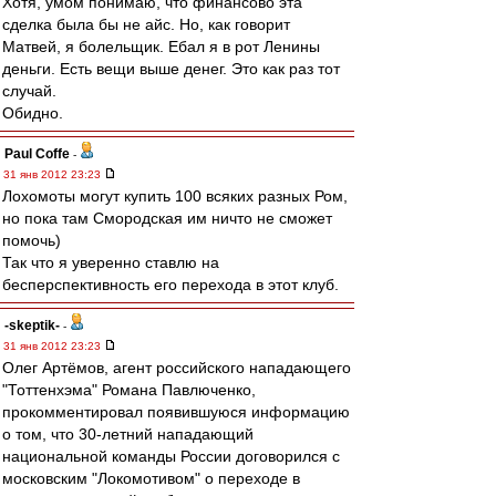
Хотя, умом понимаю, что финансово эта
сделка была бы не айс. Но, как говорит
Матвей, я болельщик. Ебал я в рот Ленины
деньги. Есть вещи выше денег. Это как раз тот
случай.
Обидно.
Paul Coffe
-
31 янв 2012 23:23
Лохомоты могут купить 100 всяких разных Ром,
но пока там Смородская им ничто не сможет
помочь)
Так что я уверенно ставлю на
бесперспективность его перехода в этот клуб.
-skeptik-
-
31 янв 2012 23:23
Олег Артёмов, агент российского нападающего
"Тоттенхэма" Романа Павлюченко,
прокомментировал появившуюся информацию
о том, что 30-летний нападающий
национальной команды России договорился с
московским "Локомотивом" о переходе в