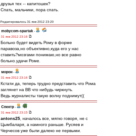
друзья тех -- капитошек?
Спать, мальчики, пора спать.
Редактировалось 31 янв 2012 23:20
mobycom-spartak
-
31 янв 2012 23:16
Больно будет видеть Рому в форме
паравоза,но объективно,куда его у нас
ставить?мозгами понимаю,но все равно
больно.удачи Роме.
морон
-
31 янв 2012 23:16
Кстати да, теперь трудно представить что Рома
заглянет на ВВ что нибудь чиркнуть.
Ведь журналисты такую волну поднимут((
Спектр
-
31 янв 2012 23:15
antons25
, началось все, мягко говоря, не с
Цымбаларя, а намного раньше. Русяев и
Черчесов уже были далеко не первыми.