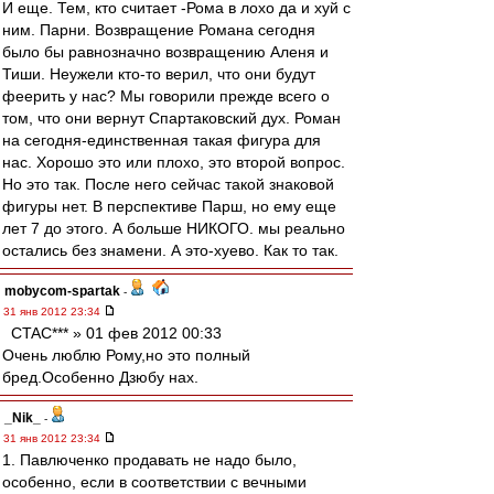
И еще. Тем, кто считает -Рома в лохо да и хуй с
ним. Парни. Возвращение Романа сегодня
было бы равнозначно возвращению Аленя и
Тиши. Неужели кто-то верил, что они будут
феерить у нас? Мы говорили прежде всего о
том, что они вернут Спартаковский дух. Роман
на сегодня-единственная такая фигура для
нас. Хорошо это или плохо, это второй вопрос.
Но это так. После него сейчас такой знаковой
фигуры нет. В перспективе Парш, но ему еще
лет 7 до этого. А больше НИКОГО. мы реально
остались без знамени. А это-хуево. Как то так.
mobycom-spartak
-
31 янв 2012 23:34
CTAC*** » 01 фев 2012 00:33
Очень люблю Рому,но это полный
бред.Особенно Дзюбу нах.
_Nik_
-
31 янв 2012 23:34
1. Павлюченко продавать не надо было,
особенно, если в соответствии с вечными