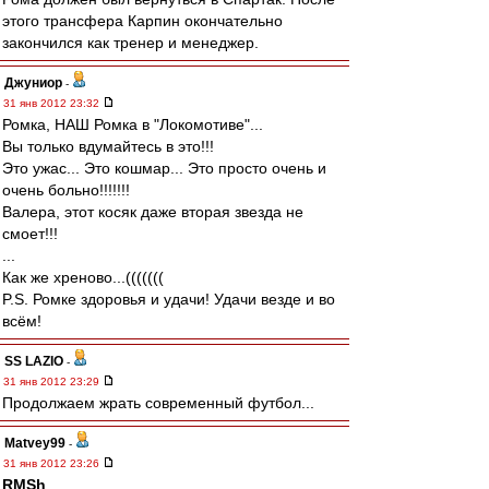
этого трансфера Карпин окончательно
закончился как тренер и менеджер.
Джуниор
-
31 янв 2012 23:32
Ромка, НАШ Ромка в "Локомотиве"...
Вы только вдумайтесь в это!!!
Это ужас... Это кошмар... Это просто очень и
очень больно!!!!!!!
Валера, этот косяк даже вторая звезда не
смоет!!!
...
Как же хреново...(((((((
P.S. Ромке здоровья и удачи! Удачи везде и во
всём!
SS LAZIO
-
31 янв 2012 23:29
Продолжаем жрать современный футбол...
Matvey99
-
31 янв 2012 23:26
RMSh
,