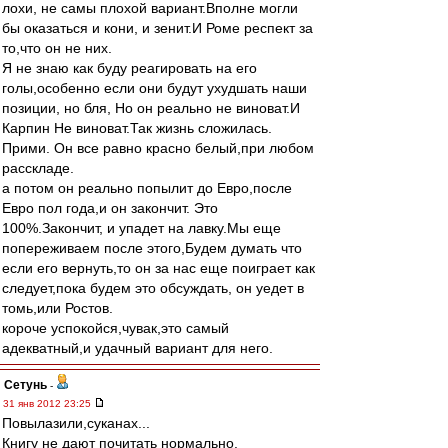
лохи, не самы плохой вариант.Вполне могли
бы оказаться и кони, и зенит.И Роме респект за
то,что он не них.
Я не знаю как буду реагировать на его
голы,особенно если они будут ухудшать наши
позиции, но бля, Но он реально не виноват.И
Карпин Не виноват.Так жизнь сложилась.
Прими. Он все равно красно белый,при любом
расскладе.
а потом он реально попылит до Евро,после
Евро пол года,и он закончит. Это
100%.Закончит, и упадет на лавку.Мы еще
попереживаем после этого,Будем думать что
если его вернуть,то он за нас еще поиграет как
следует,пока будем это обсуждать, он уедет в
томь,или Ростов.
короче успокойся,чувак,это самый
адекватный,и удачный вариант для него.
Сетунь
-
31 янв 2012 23:25
Повылазили,суканах...
Книгу не дают почитать нормально.