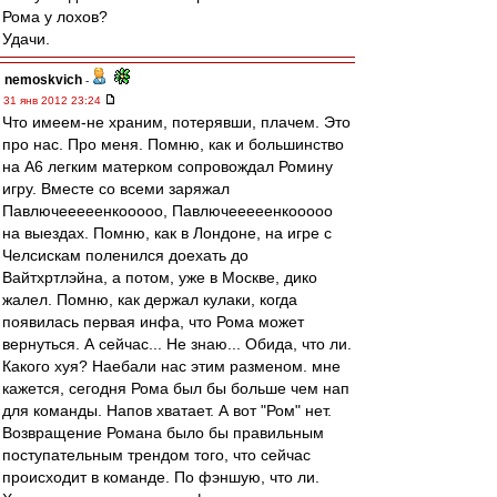
Рома у лохов?
Удачи.
nemoskvich
-
31 янв 2012 23:24
Что имеем-не храним, потерявши, плачем. Это
про нас. Про меня. Помню, как и большинство
на А6 легким матерком сопровождал Ромину
игру. Вместе со всеми заряжал
Павлючееееенкооооо, Павлючееееенкооооо
на выездах. Помню, как в Лондоне, на игре с
Челсискам поленился доехать до
Вайтхртлэйна, а потом, уже в Москве, дико
жалел. Помню, как держал кулаки, когда
появилась первая инфа, что Рома может
вернуться. А сейчас... Не знаю... Обида, что ли.
Какого хуя? Наебали нас этим разменом. мне
кажется, сегодня Рома был бы больше чем нап
для команды. Напов хватает. А вот "Ром" нет.
Возвращение Романа было бы правильным
поступательным трендом того, что сейчас
происходит в команде. По фэншую, что ли.