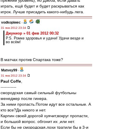
прежний уровень), но Дзюба, если давать
играть, ещё будет и будет раскрываться как
игрок. Лучше присадить какого-нибудь лега.
vodkopiwec
-
31 янв 2012 23:34
Джуниор » 01 фев 2012 00:32
P.S. Ромке здоровья и удачи! Удачи везде и
во всём!
В матчах против Спартака тоже?
Matvey99
-
31 янв 2012 23:34
Paul Coffe
,
-----------
смородская самый сильный футбольны
менеджер после гинера.
За ними пропасть.Потом идут все остальные. А
кто все?Да никого и нет.
Карпин своей дорогой хуячит,вокруг пропасти,
и большой вопрос. обгонит их ,или нет.
Если бы не смородская,лохи тратили бы в 3-и