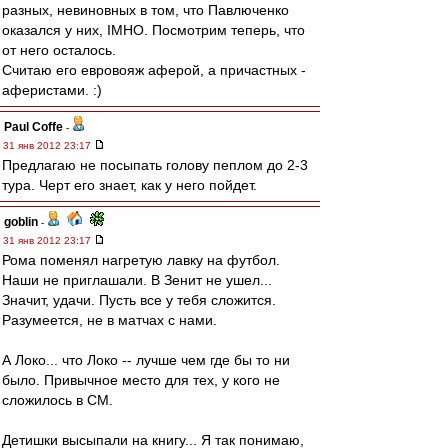
разных, невиновных в том, что Павлюченко
оказался у них, IMHO. Посмотрим теперь, что
от него осталось.
Считаю его евровояж аферой, а причастных -
аферистами. :)
Paul Coffe
-
31 янв 2012 23:17
Предлагаю не посыпать голову пеплом до 2-3
тура. Черт его знает, как у него пойдет.
goblin
-
31 янв 2012 23:17
Рома поменял нагретую лавку на футбол.
Наши не приглашали. В Зенит не ушел...
Значит, удачи. Пусть все у тебя сложится.
Разумеется, не в матчах с нами.
А Локо... что Локо -- лучше чем где бы то ни
было. Привычное место для тех, у кого не
сложилось в СМ.
Детишки высыпали на книгу... Я так понимаю,