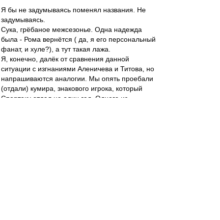
Я бы не задумываясь поменял названия. Не
задумываясь.
Сука, грёбаное межсезонье. Одна надежда
была - Рома вернётся ( да, я его персональный
фанат, и хуле?), а тут такая лажа.
Я, конечно, далёк от сравнения данной
ситуации с изгнаниями Аленичева и Титова, но
напрашиваются аналогии. Мы опять проебали
(отдали) кумира, знакового игрока, который
Спартаку отдал не один год. Одного из
немногих по настоящему преданных Спартаку
людей. Не пенсионера, а игрока в рассвете
сил. И просрали... Блять :evil: :evil: :evil:
Редактировалось 31 янв 2012 23:12
lefmax
-
31 янв 2012 23:07
Matvey99 » 31 янв 2012 23:46
Рома,ебни хоть бабла как следует. Никогда не
буду на тебя в обиде.Ты не причем! Такая вот
жизь.