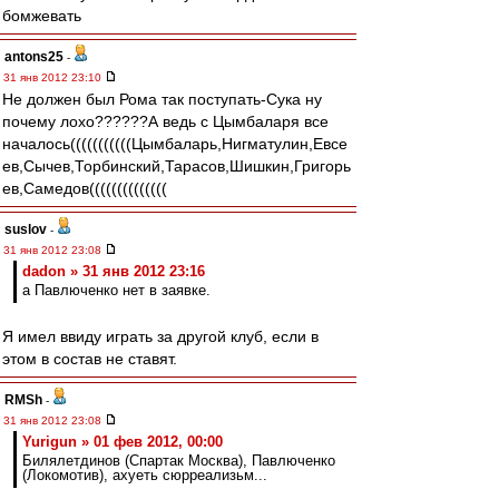
бомжевать
antons25
-
31 янв 2012 23:10
Не должен был Рома так поступать-Сука ну
почему лохо??????А ведь с Цымбаларя все
началось(((((((((((Цымбаларь,Нигматулин,Евсе
ев,Сычев,Торбинский,Тарасов,Шишкин,Григорь
ев,Самедов((((((((((((((
suslov
-
31 янв 2012 23:08
dadon » 31 янв 2012 23:16
а Павлюченко нет в заявке.
Я имел ввиду играть за другой клуб, если в
этом в состав не ставят.
RMSh
-
31 янв 2012 23:08
Yurigun » 01 фев 2012, 00:00
Билялетдинов (Спартак Москва), Павлюченко
(Локомотив), ахуеть сюрреализьм...