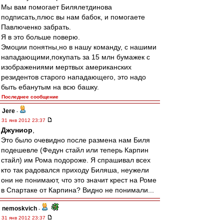
Мы вам помогает Билялетдинова
подписать,плюс вы нам бабок, и помогаете
Павлюченко забрать.
Я в это больше поверю.
Эмоции понятны,но в нашу команду, с нашими
нападающими,покупать за 15 млн бумажек с
изображениями мертвых американских
резидентов старого нападающего, это надо
быть ебанутым на всю башку.
Последнее сообщение
Jere
-
31 янв 2012 23:37
Джуниор
,
Это было очевидно после размена нам Биля
подешевле (Федун стайл или теперь Карпин
стайл) им Рома подороже. Я спрашивал всех
кто так радовался приходу Биляша, неужели
они не понимают, что это значит крест на Роме
в Спартаке от Карпина? Видно не понимали...
nemoskvich
-
31 янв 2012 23:37