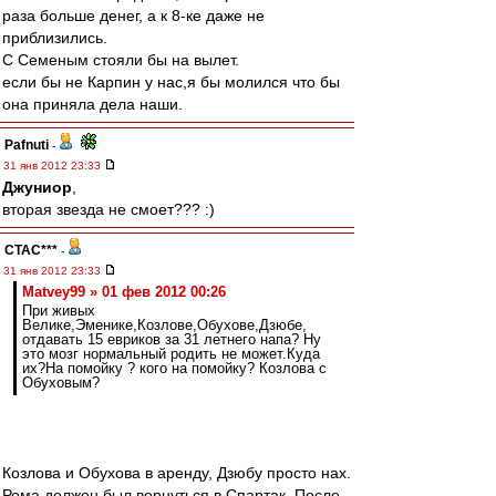
раза больше денег, а к 8-ке даже не
приблизились.
С Семеным стояли бы на вылет.
если бы не Карпин у нас,я бы молился что бы
она приняла дела наши.
Pafnuti
-
31 янв 2012 23:33
Джуниор
,
вторая звезда не смоет??? :)
CTAC***
-
31 янв 2012 23:33
Matvey99 » 01 фев 2012 00:26
При живых
Велике,Эменике,Козлове,Обухове,Дзюбе,
отдавать 15 евриков за 31 летнего напа? Ну
это мозг нормальный родить не может.Куда
их?На помойку ? кого на помойку? Козлова с
Обуховым?
Козлова и Обухова в аренду, Дзюбу просто нах.
Рома должен был вернуться в Спартак. После