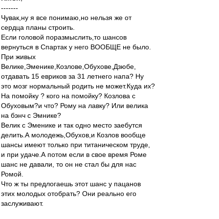
-------
Чувак,ну я все понимаю,но нельзя же от
сердца планы строить.
Если головой поразмыслить,то шансов
вернуться в Спартак у него ВООБЩЕ не было.
При живых
Велике,Эменике,Козлове,Обухове,Дзюбе,
отдавать 15 евриков за 31 летнего напа? Ну
это мозг нормальный родить не может.Куда их?
На помойку ? кого на помойку? Козлова с
Обуховым?и что? Рому на лавку? Или велика
на бэнч с Эмнике?
Велик с Эменике и так одно место заебутся
делить.А молодежь,Обухов,и Козлов вообще
шансы имеют только при титаническом труде,
и при удаче.А потом если в свое время Роме
шанс не давали, то он не стал бы для нас
Ромой.
Что ж ты предлогаешь этот шанс у пацанов
этих молодых отобрать? Они реально его
заслуживают.