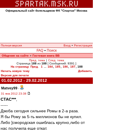
Официальный сайт болельщиков ФК "Спартак" Москва
Полная версия
Вход
•
Регистрация
FAQ
•
Поиск
Общение на сайте
Гостевая книга ВВ
»
Пред. тема
|
След. тема
Страница
188
из
188
[ Сообщений: 9391 ]
На страницу
Пред.
1
...
184
,
185
,
186
,
187
,
188
Начать новую тему
Добавить
Версия для печати
01.02.2012 - 29.02.2012
Matvey99
-
31 янв 2012 23:38
CTAC***
,
-----
Дзюба сегодня сильнее Ромы в 2-а раза.
Я бы Рому за 5-ть миллионов бы не купил.
Либо ]смородская ошиблась крупно,либо от
нас получила еще откат.