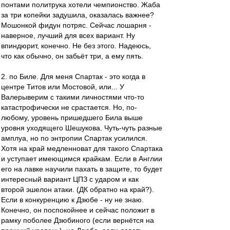
понтами политрука хотели чемпионство. Жаба
за три копейки задушила, оказалась важнее?
Мошонкой фидун потряс. Сейчас лошарня -
наверное, лучший для всех вариант. Ну
впиндюрит, конечно. Не без этого. Надеюсь,
что как обычно, он забьёт три, а ему пять.
2. по Биле. Для меня Спартак - это когда в
центре Титов или Мостовой, или... У
Валерыверим с такими личностями что-то
катастрофически не срастается. Но, по-
любому, уровень пришедшего Била выше
уровня уходящего Шешукова. Чуть-чуть разные
амплуа, но по энтропии Спартак усилился.
Хотя на край медленноват для такого Спартака
и уступает имеющимся крайкам. Если в Англии
его на лавке научили пахать в защите, то будет
интересный вариант ЦПЗ с ударом и как
второй эшелон атаки. (ДК обратно на край?).
Если в конкуренцию к Дзюбе - ну не знаю.
Конечно, он поспокойнее и сейчас положит в
рамку поболее Дзюбиного (если вернётся на