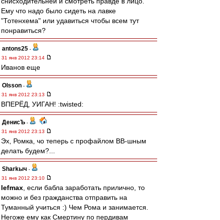
снисходительней и смотреть правде в лицо.
Ему что надо было сидеть на лавке
"Тотенхема" или удавиться чтобы всем тут
понравиться?
antons25
-
31 янв 2012 23:14
Иванов еще
Olsson
-
31 янв 2012 23:13
ВПЕРЁД, УИГАН! :twisted:
ДенисЪ
-
31 янв 2012 23:13
Эх, Ромка, чо теперь с профайлом ВВ-шным
делать будем?...
Sharkыч
-
31 янв 2012 23:10
lefmax
, если бабла заработать прилично, то
можно и без гражданства отправить на
Туманный учиться :) Чем Рома и занимается.
Негоже ему как Смертину по пердивам