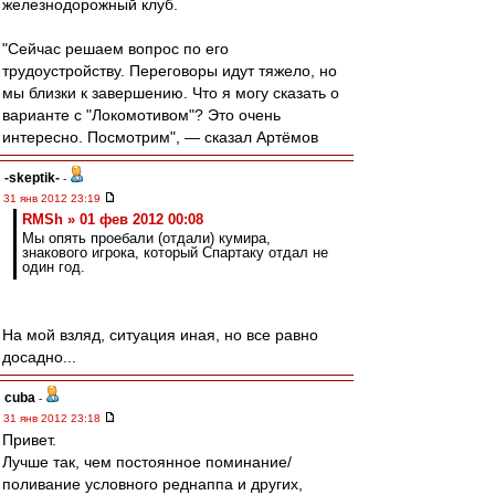
железнодорожный клуб.
"Сейчас решаем вопрос по его
трудоустройству. Переговоры идут тяжело, но
мы близки к завершению. Что я могу сказать о
варианте с "Локомотивом"? Это очень
интересно. Посмотрим", — сказал Артёмов
-skeptik-
-
31 янв 2012 23:19
RMSh » 01 фев 2012 00:08
Мы опять проебали (отдали) кумира,
знакового игрока, который Спартаку отдал не
один год.
На мой взляд, ситуация иная, но все равно
досадно...
cuba
-
31 янв 2012 23:18
Привет.
Лучше так, чем постоянное поминание/
поливание условного реднаппа и других,