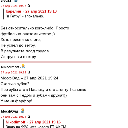
лео22
-
27 апр 2021 19:37
Карелин » 27 апр 2021 19:13
"в Гетру" - эпохально.
Без относительно кого-либо. Просто
футбольно-анатомическое ;)
Хоть приспичило его,
Не успел до ветру.
В результате плод трудов
Из трусов и в гетру.
Nikodimoff
-
27 апр 2021 19:32
МосфОлд » 27 апр 2021 19:24
Сколько зубов?
Про зубы это к Павлику и его агенту Ткаченко
они там с Тедом и зубами дружат))
У меня фарфор!
МосфОлд
-
27 апр 2021 19:24
Nikodimoff » 27 апр 2021 19:16
Знаю на 99% имя нового ГТ ФКСМ