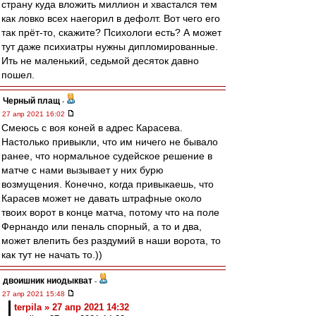
страну куда вложить миллион и хвастался тем
как ловко всех наегорил в дефолт. Вот чего его
так прёт-то, скажите? Психологи есть? А может
тут даже психиатры нужны дипломированные.
Ить не маленький, седьмой десяток давно
пошел.
Черный плащ
-
27 апр 2021 16:02
Смеюсь с воя коней в адрес Карасева.
Настолько привыкли, что им ничего не бывало
ранее, что нормальное судейское решение в
матче с нами вызывает у них бурю
возмущения. Конечно, когда привыкаешь, что
Карасев может не давать штрафные около
твоих ворот в конце матча, потому что на поле
Фернандо или пеналь спорный, а то и два,
может влепить без раздумий в наши ворота, то
как тут не начать то.))
двоишник ниодыкват
-
27 апр 2021 15:48
terpila » 27 апр 2021 14:32