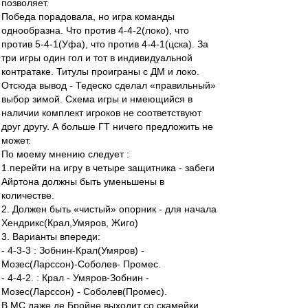
позволяет.
Победа порадовала, но игра команды
однообразна. Что против 4-4-2(локо), что
против 5-4-1(Уфа), что против 4-4-1(цска). За
три игры один гол и тот в индивидуальной
контратаке. Титулы проиграны с ДМ и локо.
Отсюда вывод - Тедеско сделал «правильный»
выбор зимой. Схема игры и нмеющийся в
наличии комплект игроков не соответствуют
друг другу. А больше ГТ ничего предложить не
может.
По моему мнению следует :
1.перейти на игру в четыре защитника - забеги
Айртона должны быть уменьшены в
количестве.
2. Должен быть «чистый» опорник - для начала
Хендрикс(Крал,Умяров, Жиго)
3. Варианты впереди:
- 4-3-3 : Зобнин-Крал(Умяров) -
Мозес(Ларссон)-Соболев- Промес.
- 4-4-2. : Крал - Умяров-Зобнин -
Мозес(Ларссон) - Соболев(Промес).
В МС даже де Бройне выходит со скамейки