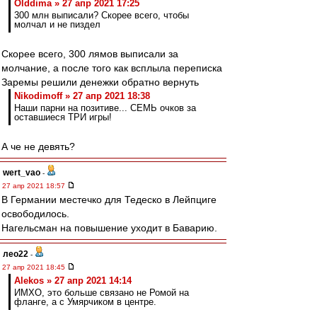
Olddima » 27 апр 2021 17:25
300 млн выписали? Скорее всего, чтобы
молчал и не пиздел
Скорее всего, 300 лямов выписали за
молчание, а после того как всплыла переписка
Заремы решили денежки обратно вернуть
Nikodimoff » 27 апр 2021 18:38
Наши парни на позитиве... СЕМЬ очков за
оставшиеся ТРИ игры!
А че не девять?
wert_vao
-
27 апр 2021 18:57
В Германии местечко для Тедеско в Лейпциге
освободилось.
Нагельсман на повышение уходит в Баварию.
лео22
-
27 апр 2021 18:45
Alekos » 27 апр 2021 14:14
ИМХО, это больше связано не Ромой на
фланге, а с Умярчиком в центре.