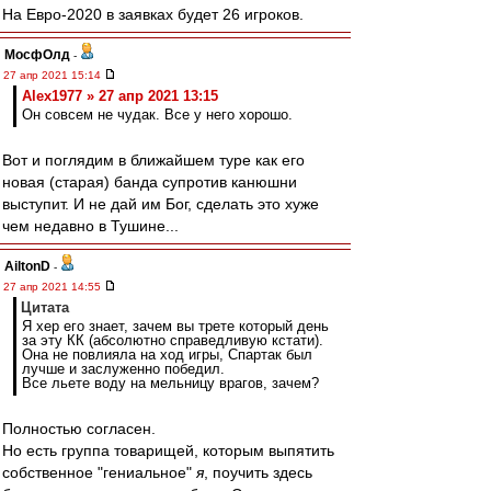
На Евро-2020 в заявках будет 26 игроков.
МосфОлд
-
27 апр 2021 15:14
Alex1977 » 27 апр 2021 13:15
Он совсем не чудак. Все у него хорошо.
Вот и поглядим в ближайшем туре как его
новая (старая) банда супротив канюшни
выступит. И не дай им Бог, сделать это хуже
чем недавно в Тушине...
AiltonD
-
27 апр 2021 14:55
Цитата
Я хер его знает, зачем вы трете который день
за эту КК (абсолютно справедливую кстати).
Она не повлияла на ход игры, Спартак был
лучше и заслуженно победил.
Все льете воду на мельницу врагов, зачем?
Полностью согласен.
Но есть группа товарищей, которым выпятить
собственное "гениальное"
я
, поучить здесь