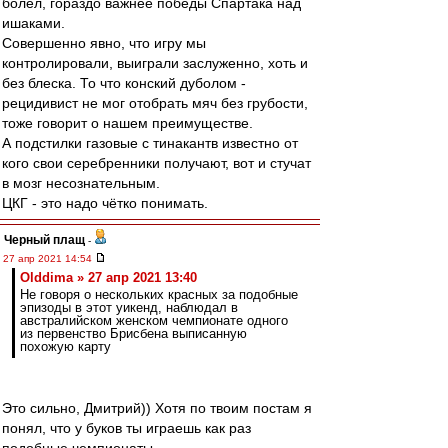
болел, гораздо важнее победы Спартака над
ишаками.
Совершенно явно, что игру мы
контролировали, выиграли заслуженно, хоть и
без блеска. То что конский дуболом -
рецидивист не мог отобрать мяч без грубости,
тоже говорит о нашем преимуществе.
А подстилки газовые с тинакантв известно от
кого свои серебренники получают, вот и стучат
в мозг несознательным.
ЦКГ - это надо чётко понимать.
Черный плащ
-
27 апр 2021 14:54
Olddima » 27 апр 2021 13:40
Не говоря о нескольких красных за подобные
эпизоды в этот уикенд, наблюдал в
австралийском женском чемпионате одного
из первенство Брисбена выписанную
похожую карту
Это сильно, Дмитрий)) Хотя по твоим постам я
понял, что у буков ты играешь как раз