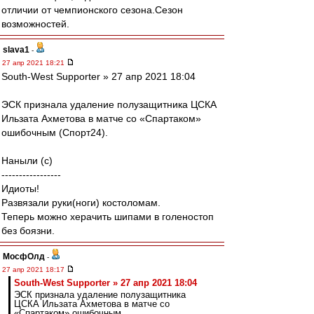
отличии от чемпионского сезона.Сезон
возможностей.
slava1
-
27 апр 2021 18:21
South-West Supporter » 27 апр 2021 18:04
ЭСК признала удаление полузащитника ЦСКА
Ильзата Ахметова в матче со «Спартаком»
ошибочным (Спорт24).
Наныли (с)
-----------------
Идиоты!
Развязали руки(ноги) костоломам.
Теперь можно херачить шипами в голеностоп
без боязни.
МосфОлд
-
27 апр 2021 18:17
South-West Supporter » 27 апр 2021 18:04
ЭСК признала удаление полузащитника
ЦСКА Ильзата Ахметова в матче со
«Спартаком» ошибочным