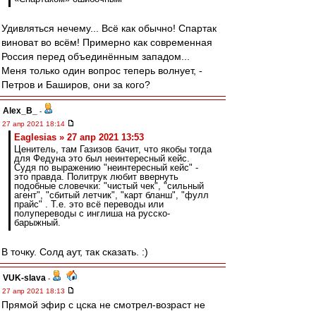
Удивляться нечему... Всё как обычно! Спартак
виноват во всём! Примерно как современная
Россия перед объединённым западом...
Меня только один вопрос теперь волнует, -
Петров и Баширов, они за кого?
Alex_B_
-
27 апр 2021 18:14
Eaglesias » 27 апр 2021 13:53
Ценитель, там Газизов бачит, что якобы тогда
для Федуна это был неинтересный кейс.
Судя по выражению "неинтересный кейс" -
это правда. Политрук любит ввернуть
подобные словечки: "чистый чек", "сильный
агент", "сбитый летчик", "карт бланш", "фулл
прайс" . Т.е. это всё переводы или
полупереводы с инглиша на русско-
барыжный.
В точку. Солд аут, так сказать. :)
VUK-slava
-
27 апр 2021 18:13
Прямой эфир с цска не смотрел-возраст не