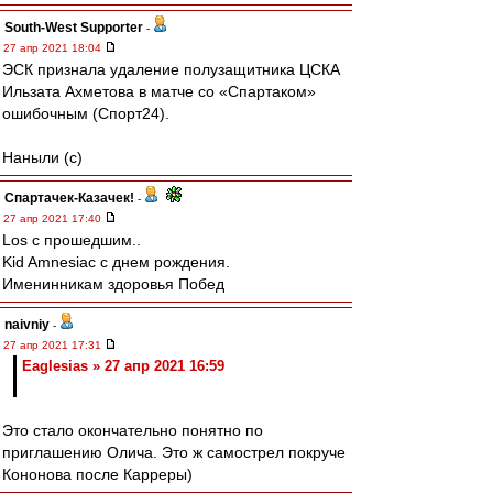
South-West Supporter
-
27 апр 2021 18:04
ЭСК признала удаление полузащитника ЦСКА
Ильзата Ахметова в матче со «Спартаком»
ошибочным (Спорт24).
Наныли (с)
Спартачек-Казачек!
-
27 апр 2021 17:40
Los с прошедшим..
Kid Amnesiac с днем рождения.
Именинникам здоровья Побед
naivniy
-
27 апр 2021 17:31
Eaglesias » 27 апр 2021 16:59
Это стало окончательно понятно по
приглашению Олича. Это ж самострел покруче
Кононова после Карреры)