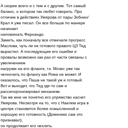
А скорее всего и с тем и с другим. Тот самый
баланс, о котором так любят говорить. Про
отличие в действиях Умярова от пары Зобнин/
Крал я уже писал. Он все больше по манере
начинает
напоминать Фернандо.
Заметь, как поначалу все отмечали прогресс
Маслова, чуть ли не готового правого ЦЗ Тед
вырастил. А последующие его ошибки и
провалы возможно как раз от части связаны с
увеличением
нагрузки на его фланге, т.к. Мозес уже так
челночить по флангу как Рома не может. И
оказалось, что Паша не такой уж и готовый.
Вот и выходит, что Тед где-то сам и
рассинхронизировал механизм.
Так же мне не понятно его упрямство насчет
Умярова. Несмотря на то, что с Наилем игра в
центре становится более осмысленной и
хорошую его готовность (Доменико сам это
признавал),
он продолжает его чехлить.