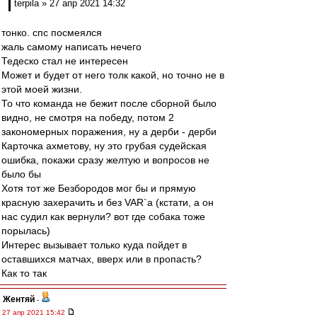
terpila » 27 апр 2021 14:32
тонко. спс посмеялся
жаль самому написать нечего
Тедеско стал не интересен
Может и будет от него толк какой, но точно не в
этой моей жизни.
То что команда не бежит после сборной было
видно, не смотря на победу, потом 2
закономерных поражения, ну а дерби - дерби
Карточка ахметову, ну это грубая судейская
ошибка, покажи сразу желтую и вопросов не
было бы
Хотя тот же Безбородов мог бы и прямую
красную захерачить и без VAR`а (кстати, а он
нас судил как вернули? вот где собака тоже
порылась)
Интерес вызывает только куда пойдет в
оставшихся матчах, вверх или в пропасть?
Как то так
Жентяй
-
27 апр 2021 15:42