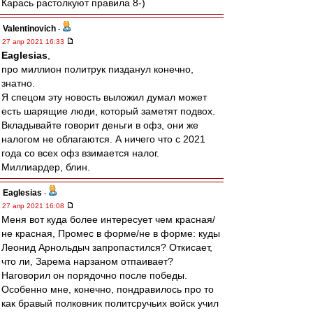
Карась растолкуют правила 8-)
Valentinovich
-
27 апр 2021 16:33
Eaglesias
,
про миллион политрук пизданул конечно,
знатно.
Я спецом эту новость выложил думал может
есть шарящие люди, который заметят подвох.
Вкладывайте говорит деньги в офз, они же
налогом не облагаются. А ничего что с 2021
года со всех офз взимается налог.
Миллиардер, блин.
Eaglesias
-
27 апр 2021 16:08
Меня вот куда более интересует чем красная/
не красная, Промес в форме/не в форме: куды
Леонид Арнольдыч запропастился? Откисает,
что ли, Зарема нарзаном отпаивает?
Наговорил он порядочно после победы.
Особенно мне, конечно, пондравилось про то
как бравый полковник политсручьих войск учил