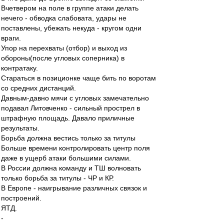
Вчетвером на поле в группе атаки делать
нечего - обводка слабовата, удары не
поставлены, убежать некуда - кругом одни
враги.
Упор на перехваты (отбор) и выход из
обороны(после угловых соперника) в
контратаку.
Стараться в позиционке чаще бить по воротам
со средних дистанций.
Давным-давно мячи с угловых замечательно
подавал Литовченко - сильный прострел в
штрафную площадь. Давало приличные
результаты.
Борьба должна вестись только за титулы
Больше времени контролировать центр поля
даже в ущерб атаки большими силами.
В России должна команду и ТШ волновать
только борьба за титулы - ЧР и КР.
В Европе - наигрывание различных связок и
построений.
ЯТД.
-