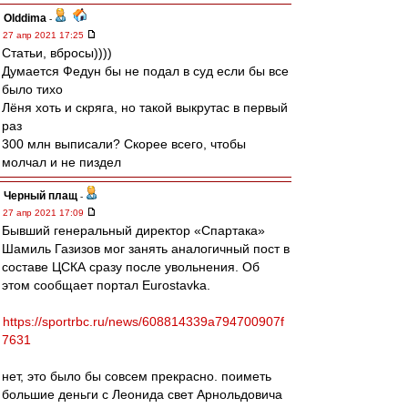
Olddima
-
27 апр 2021 17:25
Статьи, вбросы))))
Думается Федун бы не подал в суд если бы все
было тихо
Лёня хоть и скряга, но такой выкрутас в первый
раз
300 млн выписали? Скорее всего, чтобы
молчал и не пиздел
Черный плащ
-
27 апр 2021 17:09
Бывший генеральный директор «Спартака»
Шамиль Газизов мог занять аналогичный пост в
составе ЦСКА сразу после увольнения. Об
этом сообщает портал Eurostavka.
https://sportrbc.ru/news/608814339a794700907f
7631
нет, это было бы совсем прекрасно. поиметь
большие деньги с Леонида свет Арнольдовича