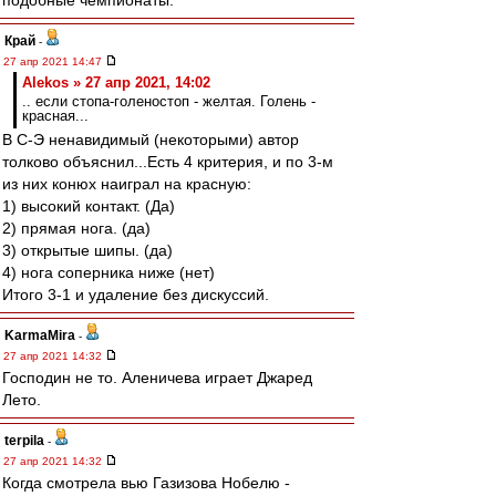
подобные чемпионаты.
Край
-
27 апр 2021 14:47
Alekos » 27 апр 2021, 14:02
.. если стопа-голеностоп - желтая. Голень -
красная...
В С-Э ненавидимый (некоторыми) автор
толково объяснил...Есть 4 критерия, и по 3-м
из них конюх наиграл на красную:
1) высокий контакт. (Да)
2) прямая нога. (да)
3) открытые шипы. (да)
4) нога соперника ниже (нет)
Итого 3-1 и удаление без дискуссий.
KarmaMira
-
27 апр 2021 14:32
Господин не то. Аленичева играет Джаред
Лето.
terpila
-
27 апр 2021 14:32
Когда смотрела вью Газизова Нобелю -