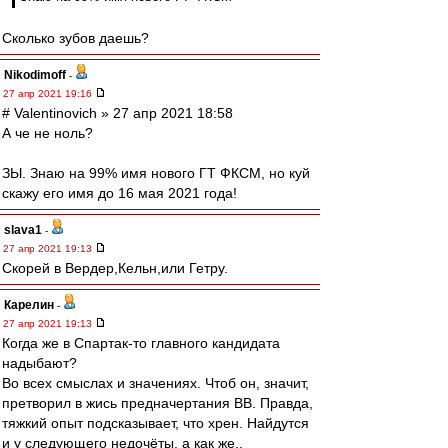
Сколько зубов даешь?
Nikodimoff
-
27 апр 2021 19:16
# Valentinovich » 27 апр 2021 18:58
А че не ноль?
ЗЫ. Знаю на 99% имя нового ГТ ФКСМ, но куй
скажу его имя до 16 мая 2021 года!
slava1
-
27 апр 2021 19:13
Скорей в Вердер,Кельн,или Гетру.
Карелин
-
27 апр 2021 19:13
Когда же в Спартак-то главного кандидата
надыбают?
Во всех смыслах и значениях. Чтоб он, значит,
претворил в жись предначертания ВВ. Правда,
тяжкий опыт подсказывает, что хрен. Найдутся
и у следующего недочёты, а как же..