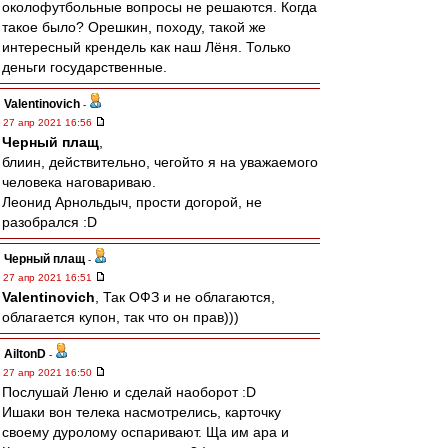
околофутбольные вопросы не решаются. Когда
такое было? Орешкин, походу, такой же
интересный крендель как наш Лёня. Только
деньги государственные.
Valentinovich
-
27 апр 2021 16:56
Черный плащ
,
блиин, действительно, чегойто я на уважаемого
человека наговариваю.
Леонид Арнольдыч, прости догорой, не
разобрался :D
Черный плащ
-
27 апр 2021 16:51
Valentinovich
, Так ОФЗ и не облагаются,
облагается купон, так что он прав)))
AiltonD
-
27 апр 2021 16:50
Послушай Леню и сделай наоборот :D
Ишаки вон телека насмотрелись, карточку
своему дуролому оспаривают. Ща им ара и