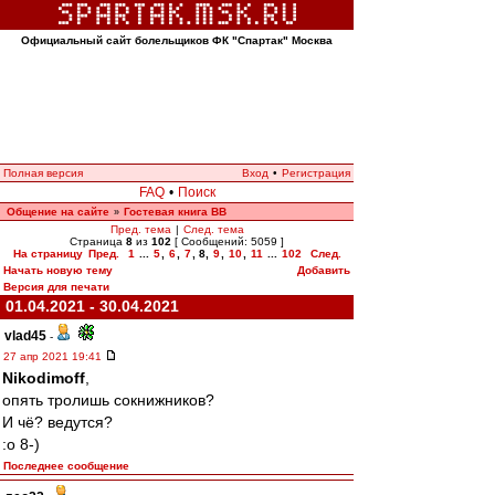
Официальный сайт болельщиков ФК "Спартак" Москва
Полная версия
Вход
•
Регистрация
FAQ
•
Поиск
Общение на сайте
Гостевая книга ВВ
»
Пред. тема
|
След. тема
Страница
8
из
102
[ Сообщений: 5059 ]
На страницу
Пред.
1
...
5
,
6
,
7
,
8
,
9
,
10
,
11
...
102
След.
Начать новую тему
Добавить
Версия для печати
01.04.2021 - 30.04.2021
vlad45
-
27 апр 2021 19:41
Nikodimoff
,
опять тролишь сокнижников?
И чё? ведутся?
:o 8-)
Последнее сообщение