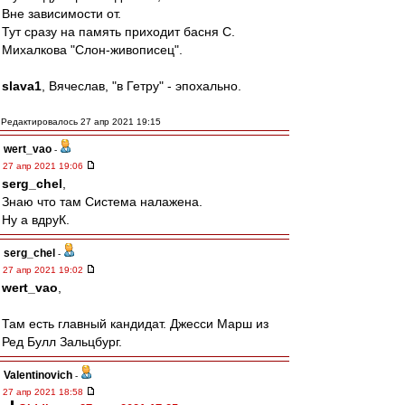
Вне зависимости от.
Тут сразу на память приходит басня С.
Михалкова "Слон-живописец".
slava1
, Вячеслав, "в Гетру" - эпохально.
Редактировалось 27 апр 2021 19:15
wert_vao
-
27 апр 2021 19:06
serg_chel
,
Знаю что там Система налажена.
Ну а вдруК.
serg_chel
-
27 апр 2021 19:02
wert_vao
,
Там есть главный кандидат. Джесси Марш из
Ред Булл Зальцбург.
Valentinovich
-
27 апр 2021 18:58