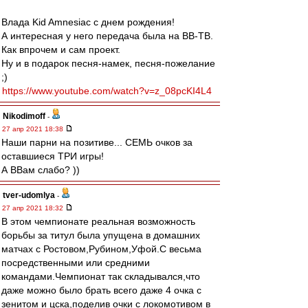
Влада Kid Amnesiac с днем рождения!
А интересная у него передача была на ВВ-ТВ.
Как впрочем и сам проект.
Ну и в подарок песня-намек, песня-пожелание
;)
https://www.youtube.com/watch?v=z_08pcKI4L4
Nikodimoff
-
27 апр 2021 18:38
Наши парни на позитиве... СЕМЬ очков за
оставшиеся ТРИ игры!
А ВВам слабо? ))
tver-udomlya
-
27 апр 2021 18:32
В этом чемпионате реальная возможность
борьбы за титул была упущена в домашних
матчах с Ростовом,Рубином,Уфой.С весьма
посредственными или средними
командами.Чемпионат так складывался,что
даже можно было брать всего даже 4 очка с
зенитом и цска,поделив очки с локомотивом в