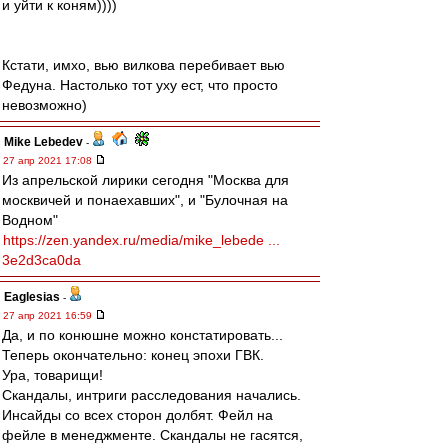
и уйти к коням))))
Кстати, имхо, вью вилкова перебивает вью
Федуна. Настолько тот уху ест, что просто
невозможно)
Mike Lebedev
-
27 апр 2021 17:08
Из апрельской лирики сегодня "Москва для
москвичей и понаехавших", и "Булочная на
Водном"
https://zen.yandex.ru/media/mike_lebede ...
3e2d3ca0da
Eaglesias
-
27 апр 2021 16:59
Да, и по конюшне можно констатировать...
Теперь окончательно: конец эпохи ГВК.
Ура, товарищи!
Скандалы, интриги расследования начались.
Инсайды со всех сторон долбят. Фейл на
фейле в менеджменте. Скандалы не гасятся,