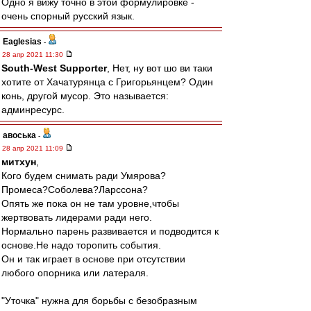
Одно я вижу точно в этой формулировке -
очень спорный русский язык.
Eaglesias
-
28 апр 2021 11:30
South-West Supporter
, Нет, ну вот шо ви таки
хотите от Хачатурянца с Григорьянцем? Один
конь, другой мусор. Это называется:
админресурс.
авоська
-
28 апр 2021 11:09
митхун
,
Кого будем снимать ради Умярова?
Промеса?Соболева?Ларссона?
Опять же пока он не там уровне,чтобы
жертвовать лидерами ради него.
Нормально парень развивается и подводится к
основе.Не надо торопить события.
Он и так играет в основе при отсутствии
любого опорника или латераля.
"Уточка" нужна для борьбы с безобразным