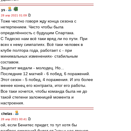
ys
-
28 апр 2021 01:09
Тоже честно говоря жду конца сезона с
нетерпением. Чисто чтобы была
определённость с будущим Спартака.
С Тедеско нам всё таки вряд ли по пути. При
всех к нему симпатиях. Всё таки человек в
клубе полтора года, работает с - при
минимальных изменениях- стабильным
составом.
Зацепит медали - молодец. Но...
Последние 12 матчей - 6 побед, 6 поражений.
Этот сезон - 5 побед, 4 поражения. И это более
менее конец его контракта, итог его работы.
Все таки хочется, чтобы команда была не до
такой степени заложницей момента и
настроения.
chelas
-
28 апр 2021 00:41
ой, если Бенитес придет, то тут хотя бы
разброс ожиданий будет от "уау у нас тренер,