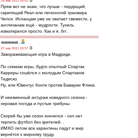
28 апр 2021 00:01
Прям вот не знаю, что лучше - пердящий,
скрипящий Реал или легконогий транжира
Челси. Испанцам уже не хватает свежести, у
англичанам ещё - мудрости. Тухель
изматерился просто. Как и я, бгг..
mmmmm
-
27 апр 2021 23:57
Завораживающая игра в Мадриде.
По схемам игры, будто опытный Спартак
Карреры сошёлся с молодым Спартаком
Тедеско.
Ну, или Ювентус Конте против Баварии Флика.
И неизменный антураж ковидного сезона -
херовая погода и пустые трибуны.
Скорей бы уже сезон кончился - сил нет
терпеть футбол без зрителей...
ИМХО летом все карантины падут и мир
вернётся к мирному труду.