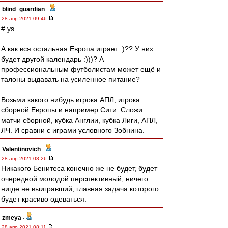
blind_guardian
-
28 апр 2021 09:46
# ys
А как вся остальная Европа играет :)?? У них
будет другой календарь :)))? А
профессиональным футболистам может ещё и
талоны выдавать на усиленное питание?
Возьми какого нибудь игрока АПЛ, игрока
сборной Европы и например Сити. Сложи
матчи сборной, кубка Англии, кубка Лиги, АПЛ,
ЛЧ. И сравни с играми условного Зобнина.
Valentinovich
-
28 апр 2021 08:26
Никакого Бенитеса конечно же не будет, будет
очередной молодой перспективный, ничего
нигде не выигравший, главная задача которого
будет красиво одеваться.
zmeya
-
28 апр 2021 08:11