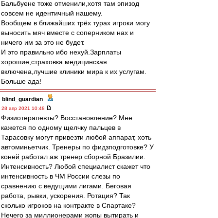
Бальбуене тоже отменили,хотя там эпизод
совсем не идентичный нашему.
Вообщем в ближайших трёх турах игроки могу
выносить мяч вместе с соперником нах и
ничего им за это не будет.
И это правильно ибо нехуй.Зарплаты
хорошие,страховка медицинская
включена,лучшие клиники мира к их услугам.
Больше ада!
blind_guardian
-
28 апр 2021 10:48
Физиотерапевты? Восстановление? Мне
кажется по одному щелчку пальцев в
Тарасовку могут привезти любой аппарат, хоть
автоминьетчик. Тренеры по фидзподготовке? У
коней работал аж тренер сборной Бразилии.
Интенсивность? Любой специалист скажет что
интенсивность в ЧМ России слезы по
сравнению с ведущими лигами. Беговая
работа, рывки, ускорения. Ротация? Так
сколько игроков на контракте в Спартаке?
Нечего за миллионерами жопы вытирать и