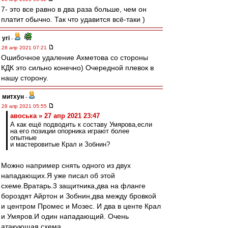
7- это все равно в два раза больше, чем он
платит обычно. Так что удавится всё-таки )
yri
-
28 апр 2021 07:21
Ошибочное удаление Ахметова со стороны
КДК это сильно конечно) Очередной плевок в
нашу сторону.
митхун
-
28 апр 2021 05:55
авоська » 27 апр 2021 23:47
А как ещё подводить к составу Умярова,если
на его позиции опорника играют более
опытные
и мастеровитые Крал и Зобнин?
Можно например снять одного из двух
нападающих.Я уже писал об этой
схеме.Вратарь.3 защитника,два на фланге
бороздят Айртон и Зобнин,два между бровкой
и центром Промес и Мозес. И два в центе Крал
и Умяров.И один нападающий. Очень
атакующая схема.