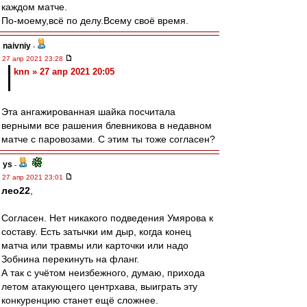
каждом матче.
По-моему,всё по делу.Всему своё время.
naivniy
-
27 апр 2021 23:28
knn » 27 апр 2021 20:05
Эта ангажированная шайка посчитала
верными все рашения блевникова в недавном
матче с паровозами. С этим ты тоже согласен?
ys
-
27 апр 2021 23:01
лео22
,
Согласен. Нет никакого подведения Умярова к
составу. Есть затычки им дыр, когда конец
матча или травмы или карточки или надо
Зобнина перекинуть на фланг.
А так с учётом неизбежного, думаю, прихода
летом атакующего центрхава, выиграть эту
конкуренцию станет ещё сложнее.