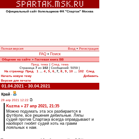
Официальный сайт болельщиков ФК "Спартак" Москва
Полная версия
Вход
•
Регистрация
FAQ
•
Поиск
Общение на сайте
Гостевая книга ВВ
»
Пред. тема
|
След. тема
Страница
7
из
102
[ Сообщений: 5059 ]
На страницу
Пред.
1
...
4
,
5
,
6
,
7
,
8
,
9
,
10
...
102
След.
Начать новую тему
Добавить
Версия для печати
01.04.2021 - 30.04.2021
Край
-
28 апр 2021 12:22
Kuzma » 27 апр 2021, 21:35
Можно подумать эта эск разбирается в
футболе, все решения дебильные. Ляпы
судей против Спартака всегда оправдывают и
наоборот гнобят судей хоть на грамм
лояльных к нам.