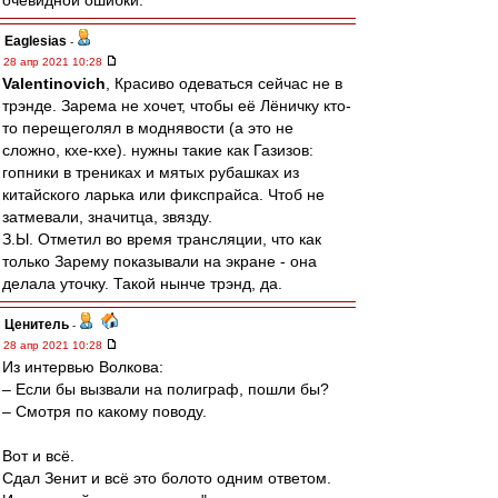
очевидной ошибки.
Eaglesias
-
28 апр 2021 10:28
Valentinovich
, Красиво одеваться сейчас не в
трэнде. Зарема не хочет, чтобы её Лёничку кто-
то перещеголял в моднявости (а это не
сложно, кхе-кхе). нужны такие как Газизов:
гопники в трениках и мятых рубашках из
китайского ларька или фикспрайса. Чтоб не
затмевали, значитца, звязду.
З.Ы. Отметил во время трансляции, что как
только Зарему показывали на экране - она
делала уточку. Такой нынче трэнд, да.
Ценитель
-
28 апр 2021 10:28
Из интервью Волкова:
– Если бы вызвали на полиграф, пошли бы?
– Смотря по какому поводу.
Вот и всё.
Сдал Зенит и всё это болото одним ответом.