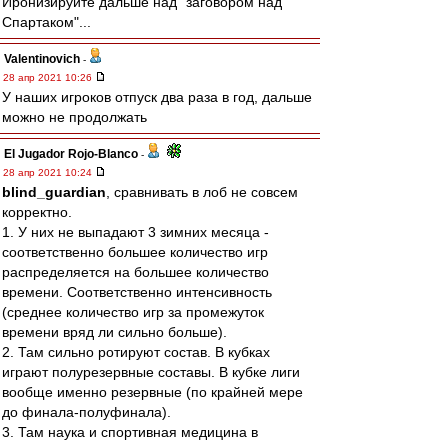
Иронизируйте дальше над "заговором над
Спартаком"...
Valentinovich
-
28 апр 2021 10:26
У наших игроков отпуск два раза в год, дальше
можно не продолжать
El Jugador Rojo-Blanco
-
28 апр 2021 10:24
blind_guardian
, сравнивать в лоб не совсем
корректно.
1. У них не выпадают 3 зимних месяца -
соответственно большее количество игр
распределяется на большее количество
времени. Соответственно интенсивность
(среднее количество игр за промежуток
времени вряд ли сильно больше).
2. Там сильно ротируют состав. В кубках
играют полурезервные составы. В кубке лиги
вообще именно резервные (по крайней мере
до финала-полуфинала).
3. Там наука и спортивная медицина в