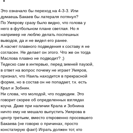
Это означало бы переход на 4-3-3. Или
думаешь Бакаев бы латераля потянул?
По Умярову сразу было видно, что голова у
него в футбольном плане светлая. Но я
например не люблю делать поспешных
выводов, да и не видел его ранее.
А насчет плавного подведения к составу я не
согласен. Не делает он этого. Что же он тогда
Маслова плавно не подводит? ;)
Тедеско сам в интервью, перед зимней паузой,
в ответ на вопрос почему не играет Умяров,
признал, что Наиль находится в прекрасной
форме, но в состав он не попадает, т.к. есть
Крал и Зобнин.
Ни слова, что молодой, что подводим. Это
говорит скорее об определенных взглядах
коуча. Даже при наличии Крала и Зобнина
ничто ему не мешало выпустить Умярова в
центр третьим, вместо откровенно просевшего
Бакаева (не говорю о причинах, просто
констатирую факт) Играть должен тот, кто