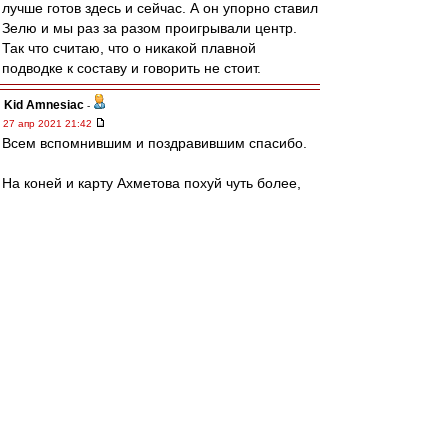
лучше готов здесь и сейчас. А он упорно ставил
Зелю и мы раз за разом проигрывали центр.
Так что считаю, что о никакой плавной
подводке к составу и говорить не стоит.
Kid Amnesiac
-
27 апр 2021 21:42
Всем вспомнившим и поздравившим спасибо.
На коней и карту Ахметова похуй чуть более,
чем полностью. Счет на табло, три матча до
конца.
Gt3
-
27 апр 2021 21:42
лео22 » 27 апр 2021 18:45
# лео22 » 27 апр 2021 18:45
Alekos » 27 апр 2021 14:14
ИМХО, это больше связано не Ромой на
фланге, а с Умярчиком в центре.
А скорее всего и с тем и с другим. Тот самый
баланс, о котором так любят говорить. Про
отличие в действиях Умярова от пары
Зобнин/Крал я уже писал. Он все больше по
манере начинает
напоминать Фернандо