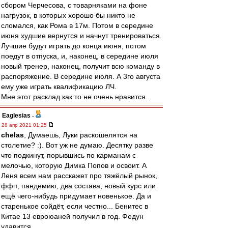
сбором Черчесова, с товарняками на фоне
нагрузок, в которых хорошо бы никто не
сломался, как Рома в 17м. Потом в середине
июня худшие вернутся и начнут тренироваться.
Лучшие будут играть до конца июня, потом
поедут в отпуска, и, наконец, в середине июля
новый тренер, наконец, получит всю команду в
распоряжение. В середине июля. А 3го августа
ему уже играть квалификацию ЛЧ.
Мне этот расклад как то не очень нравится.
Eaglesias
-
28 апр 2021 01:25
chelas
, Думаешь, Луки раскошелятся на
столетие? :). Вот уж не думаю. Десятку разве
что подкинут, порывшись по карманам с
мелочью, которую Димка Попов и освоит. А
Леня всем нам расскажет про тяжёлый рынок,
ффп, пандемию, два состава, новый курс или
ещё чего-нибудь придумает новенькое. Да и
старенькое сойдёт, если честно... Бенитес в
Китае 13 евроюаней получил в год. Федун
удавится.