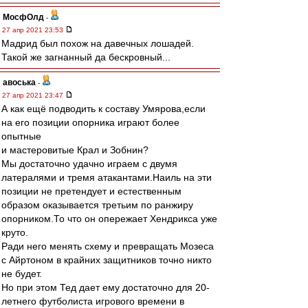
МосфОлд
-
27 апр 2021 23:53
Мадрид был похож на давечных лошадей.
Такой же загнанный да бескровный...
авоська
-
27 апр 2021 23:47
А как ещё подводить к составу Умярова,если
на его позиции опорника играют более
опытные
и мастеровитые Крал и Зобнин?
Мы достаточно удачно играем с двумя
латералями и тремя атакантами.Наиль на эти
позиции не претендует и естественным
образом оказывается третьим по ранжиру
опорником.То что он опережает Хендрикса уже
круто.
Ради него менять схему и превращать Мозеса
с Айртоном в крайних защитников точно никто
не будет.
Но при этом Тед дает ему достаточно для 20-
летнего футболиста игрового времени в