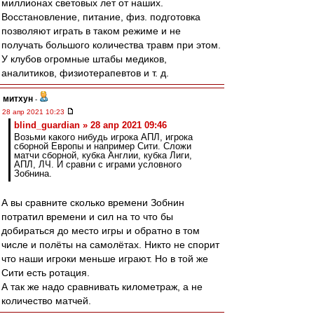
миллионах световых лет от наших.
Восстановление, питание, физ. подготовка
позволяют играть в таком режиме и не
получать большого количества травм при этом.
У клубов огромные штабы медиков,
аналитиков, физиотерапевтов и т. д.
митхун
-
28 апр 2021 10:23
blind_guardian » 28 апр 2021 09:46
Возьми какого нибудь игрока АПЛ, игрока
сборной Европы и например Сити. Сложи
матчи сборной, кубка Англии, кубка Лиги,
АПЛ, ЛЧ. И сравни с играми условного
Зобнина.
А вы сравните сколько времени Зобнин
потратил времени и сил на то что бы
добираться до место игры и обратно в том
числе и полёты на самолётах. Никто не спорит
что наши игроки меньше играют. Но в той же
Сити есть ротация.
А так же надо сравнивать километраж, а не
количество матчей.