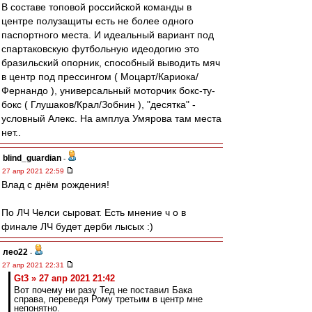
В составе топовой российской команды в
центре полузащиты есть не более одного
паспортного места. И идеальный вариант под
спартаковскую футбольную идеодогию это
бразильский опорник, способный выводить мяч
в центр под прессингом ( Моцарт/Кариока/
Фернандо ), универсальный моторчик бокс-ту-
бокс ( Глушаков/Крал/Зобнин ), "десятка" -
условный Алекс. На амплуа Умярова там места
нет..
blind_guardian
-
27 апр 2021 22:59
Влад с днëм рождения!
По ЛЧ Челси сыроват. Есть мнение ч о в
финале ЛЧ будет дерби лысых :)
лео22
-
27 апр 2021 22:31
Gt3 » 27 апр 2021 21:42
Вот почему ни разу Тед не поставил Бака
справа, переведя Рому третьим в центр мне
непонятно.