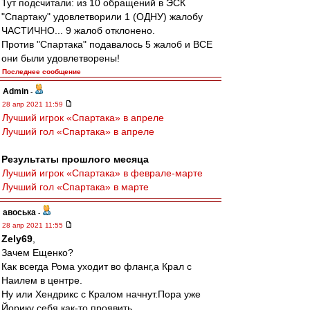
Тут подсчитали: из 10 обращений в ЭСК
"Спартаку" удовлетворили 1 (ОДНУ) жалобу
ЧАСТИЧНО... 9 жалоб отклонено.
Против "Спартака" подавалось 5 жалоб и ВСЕ
они были удовлетворены!
Последнее сообщение
Admin
-
28 апр 2021 11:59
Лучший игрок «Спартака» в апреле
Лучший гол «Спартака» в апреле
Результаты прошлого месяца
Лучший игрок «Спартака» в феврале-марте
Лучший гол «Спартака» в марте
авоська
-
28 апр 2021 11:55
Zely69
,
Зачем Ещенко?
Как всегда Рома уходит во фланг,а Крал с
Наилем в центре.
Ну или Хендрикс с Кралом начнут.Пора уже
Йорику себя как-то проявить.