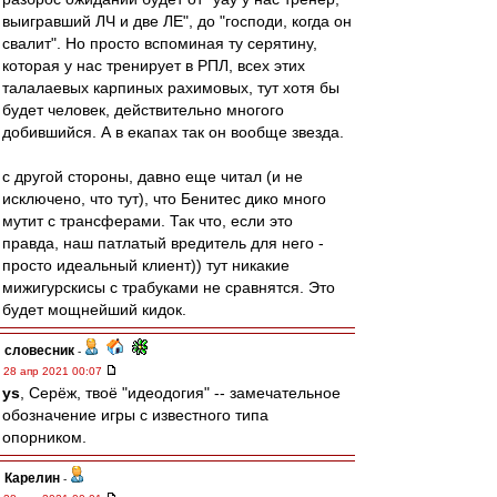
выигравший ЛЧ и две ЛЕ", до "господи, когда он
свалит". Но просто вспоминая ту серятину,
которая у нас тренирует в РПЛ, всех этих
талалаевых карпиных рахимовых, тут хотя бы
будет человек, действительно многого
добившийся. А в екапах так он вообще звезда.
с другой стороны, давно еще читал (и не
исключено, что тут), что Бенитес дико много
мутит с трансферами. Так что, если это
правда, наш патлатый вредитель для него -
просто идеальный клиент)) тут никакие
мижигурскисы с трабуками не сравнятся. Это
будет мощнейший кидок.
словесник
-
28 апр 2021 00:07
ys
, Серёж, твоё "идеодогия" -- замечательное
обозначение игры с известного типа
опорником.
Карелин
-