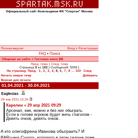
Официальный сайт болельщиков ФК "Спартак" Москва
Полная версия
Вход
•
Регистрация
FAQ
•
Поиск
Общение на сайте
Гостевая книга ВВ
»
Пред. тема
|
След. тема
Страница
5
из
102
[ Сообщений: 5059 ]
На страницу
Пред.
1
,
2
,
3
,
4
,
5
,
6
,
7
,
8
...
102
След.
Начать новую тему
Добавить
Версия для печати
01.04.2021 - 30.04.2021
Eaglesias
-
29 апр 2021 10:26
Карелин » 29 апр 2021 09:29
Арсенал, кмк, можно и без них обыграть.
Если в голове игроков будет жечь глаголом -
Девять очков, девять очков..
А кто олигофрена Иванова обыграить? И
ВАРщика Сухого, которого в этом сезоне тоже