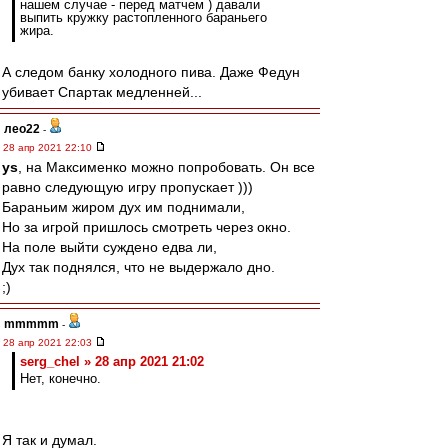
нашем случае - перед матчем ) давали
выпить кружку растопленного бараньего
жира.
А следом банку холодного пива. Даже Федун
убивает Спартак медленней...
лео22
-
28 апр 2021 22:10
ys
, на Максименко можно попробовать. Он все
равно следующую игру пропускает )))
Бараньим жиром дух им поднимали,
Но за игрой пришлось смотреть через окно.
На поле выйти суждено едва ли,
Дух так поднялся, что не выдержало дно.
;)
mmmmm
-
28 апр 2021 22:03
serg_chel » 28 апр 2021 21:02
Нет, конечно.
Я так и думал.