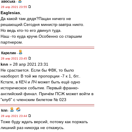
авоська
-
28 апр 2021 23:55
Eaglesias
,
Да какой там дядя?Пацан ничего не
решающий.Сегодня министр-завтра никто.
Но ведь кто-то его двинул туда.
Наш -то куда круче.Особенно со старшим
партнером.
Карелин
-
28 апр 2021 23:45
knn
» 28 апр 2021 23:31
Не срастается. Если бы ФВК, то было
наоборот. В той же пропорции -7 к 1, бгг..
Кстате, в КЕЧ и ЛЧ может быть ещё одно
историческое событие. Первый франко-
английский финал. Причём ПСЖ может войти в
"клуб" с членским билетом № 023
knn
-
28 апр 2021 23:44
Тоже буду ждать версий, потому как поржать
лишний раз никогда не откажусь.