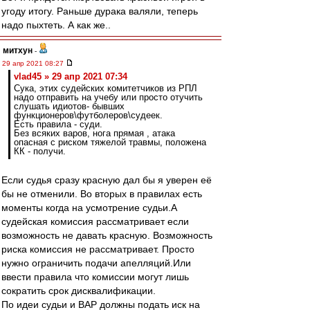
угоду итогу. Раньше дурака валяли, теперь
надо пыхтеть. А как же..
митхун
-
29 апр 2021 08:27
vlad45 » 29 апр 2021 07:34
Сука, этих судейских комитетчиков из РПЛ
надо отправить на учебу или просто отучить
слушать идиотов- бывших
функционеров\футболеров\судеек.
Есть правила - суди.
Без всяких варов, нога прямая , атака
опасная с риском тяжелой травмы, положена
КК - получи.
Если судья сразу красную дал бы я уверен её
бы не отменили. Во вторых в правилах есть
моменты когда на усмотрение судьи.А
судейская комиссия рассматривает если
возможность не давать красную. Возможность
риска комиссия не рассматривает. Просто
нужно ограничить подачи апелляций.Или
ввести правила что комиссии могут лишь
сократить срок дисквалификации.
По идеи судьи и ВАР должны подать иск на