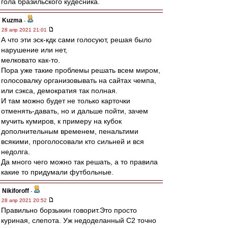
гола бразильского кудесника.
Kuzma
-
28 апр 2021 21:01
А что эти эск-кдк сами голосуют, решая было
нарушение или нет,
мелковато как-то.
Пора уже такие проблемы решать всем миром,
голосовалку организовывать на сайтах чемпа,
или сэкса, демократия так полная.
И там можно будет не только карточки
отменять-давать, но и дальше пойти, зачем
мучить кумиров, к примеру на кубок
дополнительным временем, пенальтими
всякими, проголосовали кто сильней и вся
недолга.
Да много чего можно так решать, а то правила
какие то придумали футбольные.
Nikiforoff
-
28 апр 2021 20:52
Правильно борзыкин говорит.Это просто
куриная, слепота. Уж недоделанный С2 точно