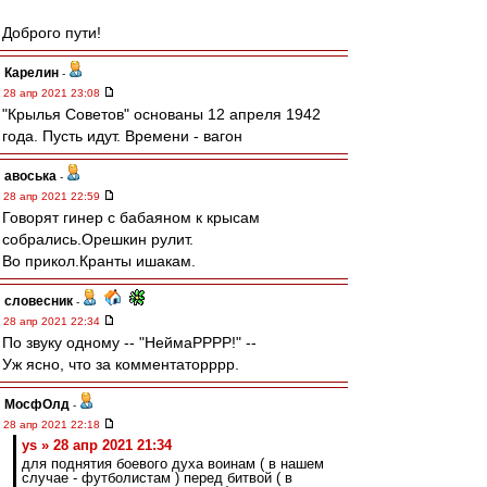
Доброго пути!
Карелин
-
28 апр 2021 23:08
"Крылья Советов" основаны 12 апреля 1942
года. Пусть идут. Времени - вагон
авоська
-
28 апр 2021 22:59
Говорят гинер с бабаяном к крысам
собрались.Орешкин рулит.
Во прикол.Кранты ишакам.
словесник
-
28 апр 2021 22:34
По звуку одному -- "НеймаРРРР!" --
Уж ясно, что за комментаторррр.
МосфОлд
-
28 апр 2021 22:18
ys » 28 апр 2021 21:34
для поднятия боевого духа воинам ( в нашем
случае - футболистам ) перед битвой ( в