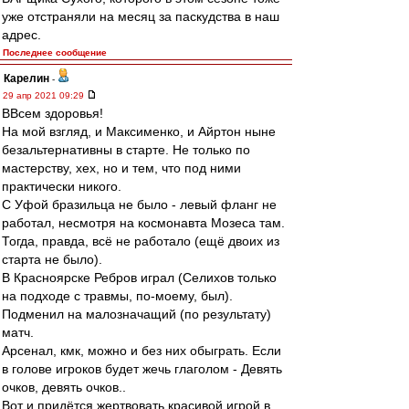
уже отстраняли на месяц за паскудства в наш
адрес.
Последнее сообщение
Карелин
-
29 апр 2021 09:29
ВВсем здоровья!
На мой взгляд, и Максименко, и Айртон ныне
безальтернативны в старте. Не только по
мастерству, хех, но и тем, что под ними
практически никого.
С Уфой бразильца не было - левый фланг не
работал, несмотря на космонавта Мозеса там.
Тогда, правда, всё не работало (ещё двоих из
старта не было).
В Красноярске Ребров играл (Селихов только
на подходе с травмы, по-моему, был).
Подменил на малозначащий (по результату)
матч.
Арсенал, кмк, можно и без них обыграть. Если
в голове игроков будет жечь глаголом - Девять
очков, девять очков..
Вот и придётся жертвовать красивой игрой в