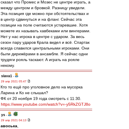
сказал что Промес и Мозес не центре играть, а
между центром и бровкой. Разницу увидели.
Эта позиция где можно при обстоятельствах и
в центр сдвинуться и на фланг. Сейчас эта
позиции на поле считаются устаревшие. Хотя
можете их называть хавбеками или вингерами.
Нет у нас игрока в центре с ударом. За весь
сезон пару ударов Крала видел и всё. Спартак
всегда славился центральными игроками. Они
были дирижёрами в ансамбле. Я сейчас одни
трудяги рояль таскают. А играть на рояле
некому.
slava1
-
29 апр 2021 05:47
Кто то ещё про уголовное дело на мусорка
Ларина и Ко не слышал?
ФК от 20 ноября 19 года смотреть с 11:30.
https://www.youtube.com/watch?v=-y5RkZGTJ8o
ys
-
29 апр 2021 04:13
авоська
,