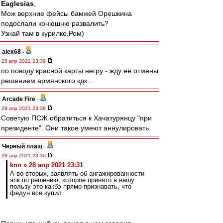
Eaglesias
,
Мож верхние фейсы бамжей Орешкина
подослали конюшню развалить?
Узнай там в курилке,Ром)
alex68
-
28 апр 2021 23:39
по поводу красной карты негру - жду её отмены
решением армянского кдк...
Arcade Fire
-
28 апр 2021 23:38
Советую ПСЖ обратиться к Хачатурянцу "при
президенте". Они такое умеют аннулировать.
Черный плащ
-
28 апр 2021 23:36
knn » 28 апр 2021 23:31
А во-вторых, заявлять об ангажированности
эск по решению, которое принято в нашу
пользу это какбэ прямо признавать, что
федун все купил