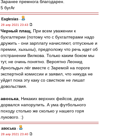
Заранее премнога благодарен.
5 бугАг
Eaglesias
-
28 апр 2021 23:43
Черный плащ
, При всем уважении к
бухгалтерии (потому что с бухгалтерами надо
дружить - они зарплату начисляют, отпускные и
премии, хыхыхы), предположу что речь идет об
отстранении Вилкова. Только каким боком мы
тут, не очинь понятно. Вероятно Леонид
Арнольдыч лёг вместе с Заремой на пороге
экспертной комиссии и заявил, что никуда не
уйдет пока эту каку со свистком не лишат
довольствия.
авоська
, Никаких верхних фейсов, дядя
дорвался напорулить. А ума футбольного
походу столько же сколько у нашего горя
лукового. :)
авоська
-
28 апр 2021 23:40