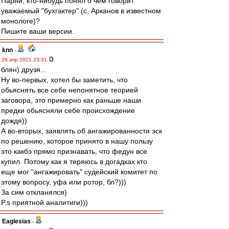
Парни, кто-нибудь понял о чем говорит
уважаемый "бухгактер" (с, Арканов в известном
монологе)?
Пишите ваши версии.
knn
-
28 апр 2021 23:31
блян) друзя...
Ну во-первых, хотел бы заметить, что
обьяснять все себе непонятное теорией
заговора, это примерно как раньше наши
предки обьясняли себе происхождение
дождя))
А во-вторых, заявлять об ангажированности эск
по решению, которое принято в нашу пользу
это какбэ прямо признавать, что федун все
купил. Потому как я теряюсь в догадках кто
еще мог "ангажировать" судейский комитет по
этому вопросу, уфа или ротор, бл?)))
За сим откланялся)
P.s приятной аналитиги)))
Eaglesias
-