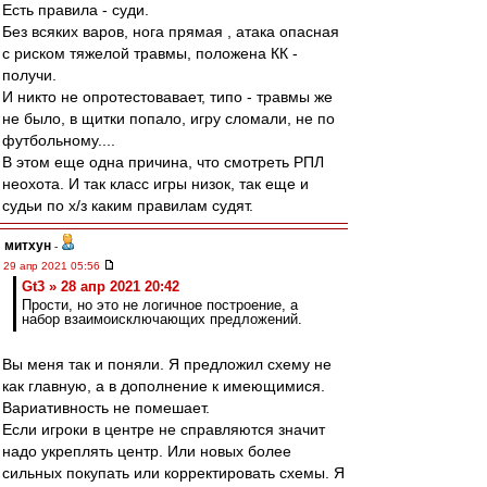
Есть правила - суди.
Без всяких варов, нога прямая , атака опасная
с риском тяжелой травмы, положена КК -
получи.
И никто не опротестовавает, типо - травмы же
не было, в щитки попало, игру сломали, не по
футбольному....
В этом еще одна причина, что смотреть РПЛ
неохота. И так класс игры низок, так еще и
судьи по х/з каким правилам судят.
митхун
-
29 апр 2021 05:56
Gt3 » 28 апр 2021 20:42
Прости, но это не логичное построение, а
набор взаимоисключающих предложений.
Вы меня так и поняли. Я предложил схему не
как главную, а в дополнение к имеющимися.
Вариативность не помешает.
Если игроки в центре не справляются значит
надо укреплять центр. Или новых более
сильных покупать или корректировать схемы. Я