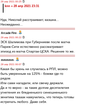
29 апр 2021 00:25
knn » 28 апр 2021 23:31
Нда, Николай расстраивает, каэшна...
Неожиданно...
Arcade Fire
-
29 апр 2021 00:22
ЭСК Шалимова при Губерниеве после матча
Париж-Сити естественно рассматривает
эпизод из матча Спартак-ЦСКА. Решение то же.
mmmmm
-
29 апр 2021 00:07
Какая бы хрень ни случилась в РПЛ, можно
быть уверенным на 125% - бомжи где-то
рядом.
Или сами нагадили, или свечку держали.
Да и то верно - за такие долгие десятилетия
угнетения их бледненького синюшненького
зенитика таааак намучились, что теперь готовы
истрепать любого. Даже себя.