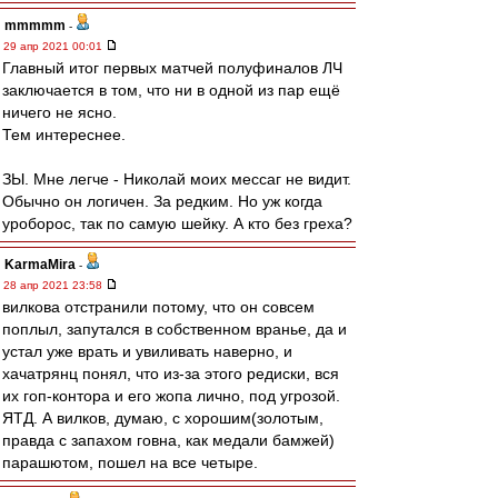
mmmmm
-
29 апр 2021 00:01
Главный итог первых матчей полуфиналов ЛЧ
заключается в том, что ни в одной из пар ещё
ничего не ясно.
Тем интереснее.
ЗЫ. Мне легче - Николай моих мессаг не видит.
Обычно он логичен. За редким. Но уж когда
уроборос, так по самую шейку. А кто без греха?
KarmaMira
-
28 апр 2021 23:58
вилкова отстранили потому, что он совсем
поплыл, запутался в собственном вранье, да и
устал уже врать и увиливать наверно, и
хачатрянц понял, что из-за этого редиски, вся
их гоп-контора и его жопа лично, под угрозой.
ЯТД. А вилков, думаю, с хорошим(золотым,
правда с запахом говна, как медали бамжей)
парашютом, пошел на все четыре.