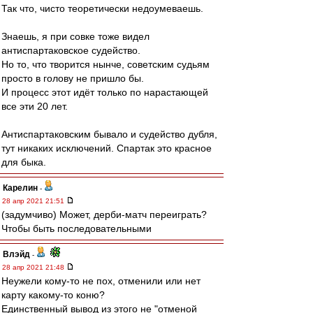
Так что, чисто теоретически недоумеваешь.
Знаешь, я при совке тоже видел
антиспартаковское судейство.
Но то, что творится нынче, советским судьям
просто в голову не пришло бы.
И процесс этот идёт только по нарастающей
все эти 20 лет.
Антиспартаковским бывало и судейство дубля,
тут никаких исключений. Спартак это красное
для быка.
Карелин
-
28 апр 2021 21:51
(задумчиво) Может, дерби-матч переиграть?
Чтобы быть последовательными
Влэйд
-
28 апр 2021 21:48
Неужели кому-то не пох, отменили или нет
карту какому-то коню?
Единственный вывод из этого не "отменой