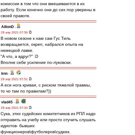
комиссии в том что они вмешиваются в их
работу. Если конечно они до сих пор уверены в
своей правоте.
AiltonD
-
29 апр 2021 07:56
В новом сезоне к нам сам Гус Тиль
возвращается, окреп, набрался опыта на
немецкой лавке.
"А что, а вдруг?" :D
Вполне себе усиление по-луковски.
knn
-
29 апр 2021 07:51
А еси нога кривая, с риском тяжелой травмы,
то чо там по правилам?))
vlad45
-
29 апр 2021 07:34
Сука, этих судейских комитетчиков из РПЛ надо
отправить на учебу или просто отучить слушать
идиотов- бывших
функционеров\футболеров\судеек.