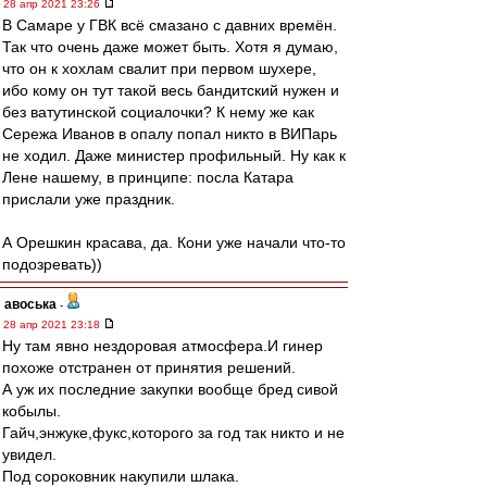
28 апр 2021 23:26
В Самаре у ГВК всё смазано с давних времён.
Так что очень даже может быть. Хотя я думаю,
что он к хохлам свалит при первом шухере,
ибо кому он тут такой весь бандитский нужен и
без ватутинской социалочки? К нему же как
Сережа Иванов в опалу попал никто в ВИПарь
не ходил. Даже министер профильный. Ну как к
Лене нашему, в принципе: посла Катара
прислали уже праздник.
А Орешкин красава, да. Кони уже начали что-то
подозревать))
авоська
-
28 апр 2021 23:18
Ну там явно нездоровая атмосфера.И гинер
похоже отстранен от принятия решений.
А уж их последние закупки вообще бред сивой
кобылы.
Гайч,энжуке,фукс,которого за год так никто и не
увидел.
Под сороковник накупили шлака.