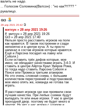
валить не надо.
... Голосом Соломина(Ватсон) : "но как?!!??? "
рукалицо.
Gt3
-
28 апр 2021 20:42
митхун » 28 апр 2021 19:26
# митхун » 28 апр 2021 19:26
Gt3 » 28 апр 2021 17:40
Нельзя просто расставить игроков на поле
как нравится. В таком построении и сзади
непонятно и в центре куча. А ты просто
напихал в состав игроков которые нравятся.
Ещё и Ларсона посадил на лавку или
Соболя.)
Если оставить трёх дефов которые, мое
имхо, не обладают качествами играть 3-4-3. И
ставить в центре Айртон Крал Умяров Рома,
то тогда надо ставить Ларсона Соболя и
Понсе или Промеса третьим атакером.
Но это очень сложная схема, с большим
количеством перестроений и подстраховкой,
мое имхо опять же, команда не готова так
играть.
Я расставил игроков где они проявили свои
лучшие качества. При любых схемах будут
выпадать те или иные игроки. У нас в центре
проходной двор. поэтому не будет много в
центре. Ну нет у нас игрока с ударом и
спасом в центре. У нас проблемы в защите