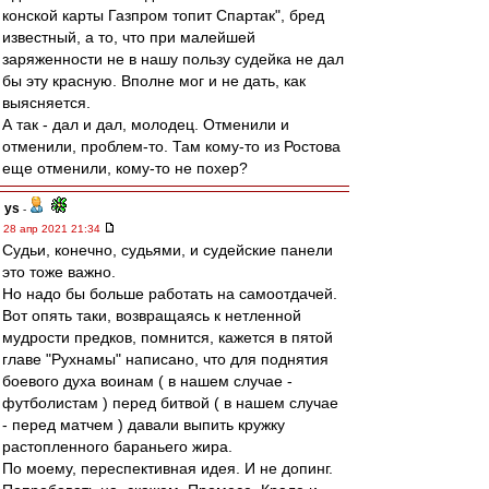
конской карты Газпром топит Спартак", бред
известный, а то, что при малейшей
заряженности не в нашу пользу судейка не дал
бы эту красную. Вполне мог и не дать, как
выясняется.
А так - дал и дал, молодец. Отменили и
отменили, проблем-то. Там кому-то из Ростова
еще отменили, кому-то не похер?
ys
-
28 апр 2021 21:34
Судьи, конечно, судьями, и судейские панели
это тоже важно.
Но надо бы больше работать на самоотдачей.
Вот опять таки, возвращаясь к нетленной
мудрости предков, помнится, кажется в пятой
главе "Рухнамы" написано, что для поднятия
боевого духа воинам ( в нашем случае -
футболистам ) перед битвой ( в нашем случае
- перед матчем ) давали выпить кружку
растопленного бараньего жира.
По моему, переспективная идея. И не допинг.