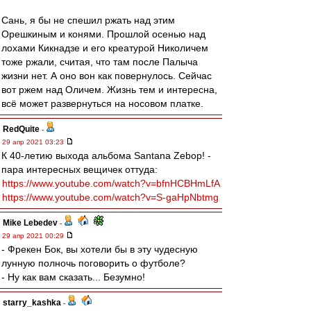
Сань, я бы не спешил ржать над этим
Орешкиным и конями. Прошлой осенью над
лохами Кикнадзе и его креатурой Николичем
тоже ржали, считая, что там после Палыча
жизни нет. А оно вон как повернулось. Сейчас
вот ржем над Оличем. Жизнь тем и интересна,
всё может развернуться на носовом платке.
RedQuite
-
29 апр 2021 03:23
К 40-летию выхода альбома Santana Zebop! -
пара интересных вещичек оттуда:
https://www.youtube.com/watch?v=bfnHCBHmLfA
https://www.youtube.com/watch?v=S-gaHpNbtmg
Mike Lebedev
-
29 апр 2021 00:29
- Фрекен Бок, вы хотели бы в эту чудесную
лунную полночь поговорить о футболе?
- Ну как вам сказать... Безумно!
starry_kashka
-