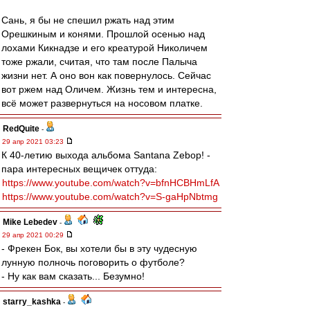
Сань, я бы не спешил ржать над этим
Орешкиным и конями. Прошлой осенью над
лохами Кикнадзе и его креатурой Николичем
тоже ржали, считая, что там после Палыча
жизни нет. А оно вон как повернулось. Сейчас
вот ржем над Оличем. Жизнь тем и интересна,
всё может развернуться на носовом платке.
RedQuite
-
29 апр 2021 03:23
К 40-летию выхода альбома Santana Zebop! -
пара интересных вещичек оттуда:
https://www.youtube.com/watch?v=bfnHCBHmLfA
https://www.youtube.com/watch?v=S-gaHpNbtmg
Mike Lebedev
-
29 апр 2021 00:29
- Фрекен Бок, вы хотели бы в эту чудесную
лунную полночь поговорить о футболе?
- Ну как вам сказать... Безумно!
starry_kashka
-