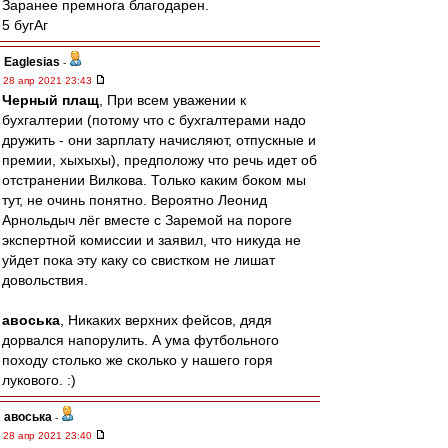
Заранее премнога благодарен.
5 бугАг
Eaglesias
-
28 апр 2021 23:43
Черный плащ
, При всем уважении к
бухгалтерии (потому что с бухгалтерами надо
дружить - они зарплату начисляют, отпускные и
премии, хыхыхы), предположу что речь идет об
отстранении Вилкова. Только каким боком мы
тут, не очинь понятно. Вероятно Леонид
Арнольдыч лёг вместе с Заремой на пороге
экспертной комиссии и заявил, что никуда не
уйдет пока эту каку со свистком не лишат
довольствия.
авоська
, Никаких верхних фейсов, дядя
дорвался напорулить. А ума футбольного
походу столько же сколько у нашего горя
лукового. :)
авоська
-
28 апр 2021 23:40