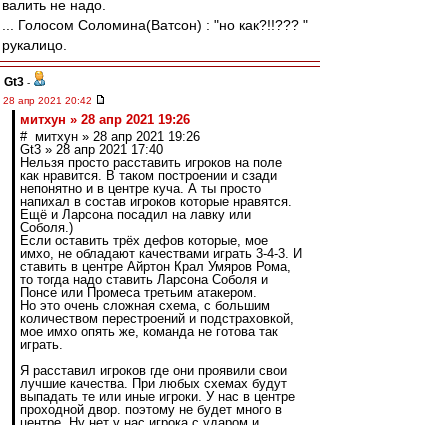
валить не надо.
... Голосом Соломина(Ватсон) : "но как?!!??? "
рукалицо.
Gt3
-
28 апр 2021 20:42
митхун » 28 апр 2021 19:26
# митхун » 28 апр 2021 19:26
Gt3 » 28 апр 2021 17:40
Нельзя просто расставить игроков на поле
как нравится. В таком построении и сзади
непонятно и в центре куча. А ты просто
напихал в состав игроков которые нравятся.
Ещё и Ларсона посадил на лавку или
Соболя.)
Если оставить трёх дефов которые, мое
имхо, не обладают качествами играть 3-4-3. И
ставить в центре Айртон Крал Умяров Рома,
то тогда надо ставить Ларсона Соболя и
Понсе или Промеса третьим атакером.
Но это очень сложная схема, с большим
количеством перестроений и подстраховкой,
мое имхо опять же, команда не готова так
играть.
Я расставил игроков где они проявили свои
лучшие качества. При любых схемах будут
выпадать те или иные игроки. У нас в центре
проходной двор. поэтому не будет много в
центре. Ну нет у нас игрока с ударом и
спасом в центре. У нас проблемы в защите