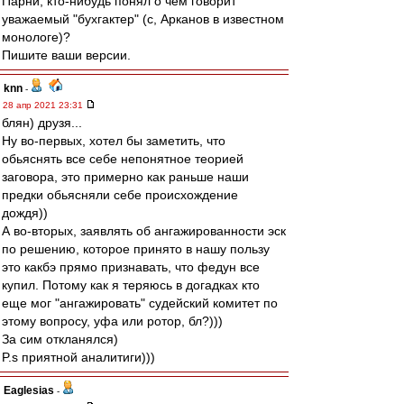
Парни, кто-нибудь понял о чем говорит
уважаемый "бухгактер" (с, Арканов в известном
монологе)?
Пишите ваши версии.
knn
-
28 апр 2021 23:31
блян) друзя...
Ну во-первых, хотел бы заметить, что
обьяснять все себе непонятное теорией
заговора, это примерно как раньше наши
предки обьясняли себе происхождение
дождя))
А во-вторых, заявлять об ангажированности эск
по решению, которое принято в нашу пользу
это какбэ прямо признавать, что федун все
купил. Потому как я теряюсь в догадках кто
еще мог "ангажировать" судейский комитет по
этому вопросу, уфа или ротор, бл?)))
За сим откланялся)
P.s приятной аналитиги)))
Eaglesias
-