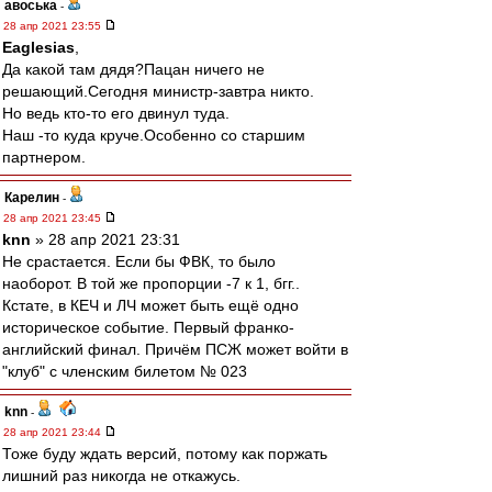
авоська
-
28 апр 2021 23:55
Eaglesias
,
Да какой там дядя?Пацан ничего не
решающий.Сегодня министр-завтра никто.
Но ведь кто-то его двинул туда.
Наш -то куда круче.Особенно со старшим
партнером.
Карелин
-
28 апр 2021 23:45
knn
» 28 апр 2021 23:31
Не срастается. Если бы ФВК, то было
наоборот. В той же пропорции -7 к 1, бгг..
Кстате, в КЕЧ и ЛЧ может быть ещё одно
историческое событие. Первый франко-
английский финал. Причём ПСЖ может войти в
"клуб" с членским билетом № 023
knn
-
28 апр 2021 23:44
Тоже буду ждать версий, потому как поржать
лишний раз никогда не откажусь.