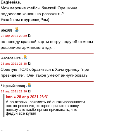
Eaglesias
,
Мож верхние фейсы бамжей Орешкина
подослали конюшню развалить?
Узнай там в курилке,Ром)
alex68
-
28 апр 2021 23:39
по поводу красной карты негру - жду её отмены
решением армянского кдк...
Arcade Fire
-
28 апр 2021 23:38
Советую ПСЖ обратиться к Хачатурянцу "при
президенте". Они такое умеют аннулировать.
Черный плащ
-
28 апр 2021 23:36
knn » 28 апр 2021 23:31
А во-вторых, заявлять об ангажированности
эск по решению, которое принято в нашу
пользу это какбэ прямо признавать, что
федун все купил