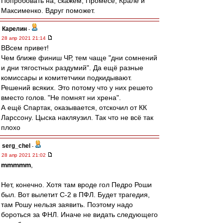
Попробовать на, скажем, Промесе, Крале и
Максименко. Вдруг поможет.
Карелин
-
28 апр 2021 21:14
ВВсем привет!
Чем ближе финиш ЧР, тем чаще "дни сомнений
и дни тягостных раздумий". Да ещё разные
комиссары и комитетчики подкидывают.
Решений всяких. Это потому что у них решето
вместо голов. "Не помнят ни хрена".
А ещё Спартак, оказывается, отскочил от КК
Ларссону. Цыска накляузил. Так что не всё так
плохо
serg_chel
-
28 апр 2021 21:02
mmmmm
,
Нет, конечно. Хотя там вроде гол Педро Роши
был. Вот вылетит С-2 в ПФЛ. Будет трагедия,
там Рошу нельзя заявить. Поэтому надо
бороться за ФНЛ. Иначе не видать следующего