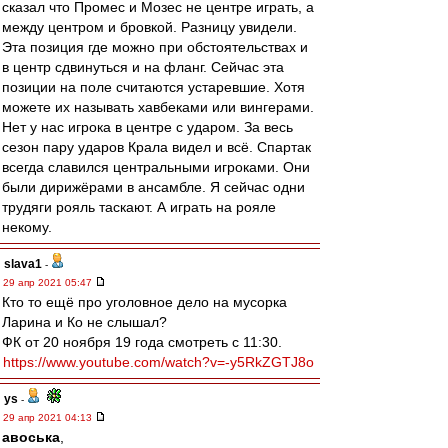
сказал что Промес и Мозес не центре играть, а
между центром и бровкой. Разницу увидели.
Эта позиция где можно при обстоятельствах и
в центр сдвинуться и на фланг. Сейчас эта
позиции на поле считаются устаревшие. Хотя
можете их называть хавбеками или вингерами.
Нет у нас игрока в центре с ударом. За весь
сезон пару ударов Крала видел и всё. Спартак
всегда славился центральными игроками. Они
были дирижёрами в ансамбле. Я сейчас одни
трудяги рояль таскают. А играть на рояле
некому.
slava1
-
29 апр 2021 05:47
Кто то ещё про уголовное дело на мусорка
Ларина и Ко не слышал?
ФК от 20 ноября 19 года смотреть с 11:30.
https://www.youtube.com/watch?v=-y5RkZGTJ8o
ys
-
29 апр 2021 04:13
авоська
,