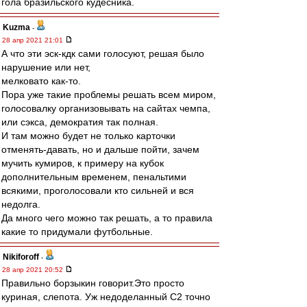
гола бразильского кудесника.
Kuzma
-
28 апр 2021 21:01
А что эти эск-кдк сами голосуют, решая было
нарушение или нет,
мелковато как-то.
Пора уже такие проблемы решать всем миром,
голосовалку организовывать на сайтах чемпа,
или сэкса, демократия так полная.
И там можно будет не только карточки
отменять-давать, но и дальше пойти, зачем
мучить кумиров, к примеру на кубок
дополнительным временем, пенальтими
всякими, проголосовали кто сильней и вся
недолга.
Да много чего можно так решать, а то правила
какие то придумали футбольные.
Nikiforoff
-
28 апр 2021 20:52
Правильно борзыкин говорит.Это просто
куриная, слепота. Уж недоделанный С2 точно