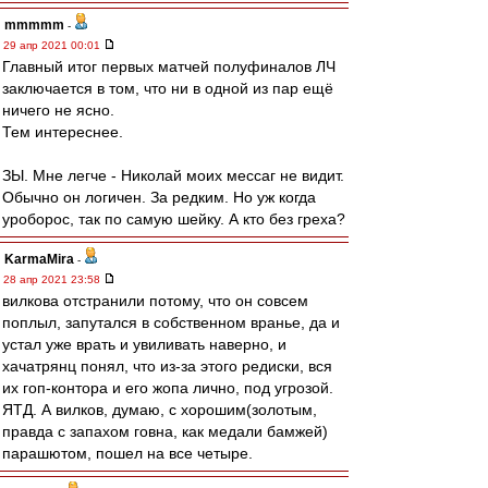
mmmmm
-
29 апр 2021 00:01
Главный итог первых матчей полуфиналов ЛЧ
заключается в том, что ни в одной из пар ещё
ничего не ясно.
Тем интереснее.
ЗЫ. Мне легче - Николай моих мессаг не видит.
Обычно он логичен. За редким. Но уж когда
уроборос, так по самую шейку. А кто без греха?
KarmaMira
-
28 апр 2021 23:58
вилкова отстранили потому, что он совсем
поплыл, запутался в собственном вранье, да и
устал уже врать и увиливать наверно, и
хачатрянц понял, что из-за этого редиски, вся
их гоп-контора и его жопа лично, под угрозой.
ЯТД. А вилков, думаю, с хорошим(золотым,
правда с запахом говна, как медали бамжей)
парашютом, пошел на все четыре.