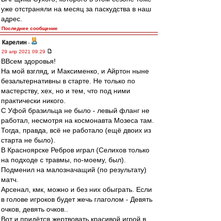
уже отстраняли на месяц за паскудства в наш
адрес.
Последнее сообщение
Карелин
-
29 апр 2021 09:29
ВВсем здоровья!
На мой взгляд, и Максименко, и Айртон ныне
безальтернативны в старте. Не только по
мастерству, хех, но и тем, что под ними
практически никого.
С Уфой бразильца не было - левый фланг не
работал, несмотря на космонавта Мозеса там.
Тогда, правда, всё не работало (ещё двоих из
старта не было).
В Красноярске Ребров играл (Селихов только
на подходе с травмы, по-моему, был).
Подменил на малозначащий (по результату)
матч.
Арсенал, кмк, можно и без них обыграть. Если
в голове игроков будет жечь глаголом - Девять
очков, девять очков..
Вот и придётся жертвовать красивой игрой в