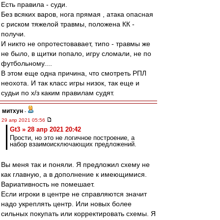
Есть правила - суди.
Без всяких варов, нога прямая , атака опасная
с риском тяжелой травмы, положена КК -
получи.
И никто не опротестовавает, типо - травмы же
не было, в щитки попало, игру сломали, не по
футбольному....
В этом еще одна причина, что смотреть РПЛ
неохота. И так класс игры низок, так еще и
судьи по х/з каким правилам судят.
митхун
-
29 апр 2021 05:56
Gt3 » 28 апр 2021 20:42
Прости, но это не логичное построение, а
набор взаимоисключающих предложений.
Вы меня так и поняли. Я предложил схему не
как главную, а в дополнение к имеющимися.
Вариативность не помешает.
Если игроки в центре не справляются значит
надо укреплять центр. Или новых более
сильных покупать или корректировать схемы. Я