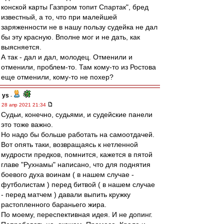
конской карты Газпром топит Спартак", бред
известный, а то, что при малейшей
заряженности не в нашу пользу судейка не дал
бы эту красную. Вполне мог и не дать, как
выясняется.
А так - дал и дал, молодец. Отменили и
отменили, проблем-то. Там кому-то из Ростова
еще отменили, кому-то не похер?
ys
-
28 апр 2021 21:34
Судьи, конечно, судьями, и судейские панели
это тоже важно.
Но надо бы больше работать на самоотдачей.
Вот опять таки, возвращаясь к нетленной
мудрости предков, помнится, кажется в пятой
главе "Рухнамы" написано, что для поднятия
боевого духа воинам ( в нашем случае -
футболистам ) перед битвой ( в нашем случае
- перед матчем ) давали выпить кружку
растопленного бараньего жира.
По моему, переспективная идея. И не допинг.