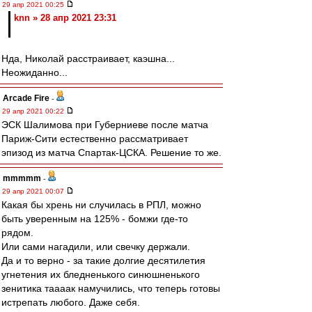
29 апр 2021 00:25
knn » 28 апр 2021 23:31
Нда, Николай расстраивает, каэшна...
Неожиданно...
Arcade Fire
-
29 апр 2021 00:22
ЭСК Шалимова при Губерниеве после матча
Париж-Сити естественно рассматривает
эпизод из матча Спартак-ЦСКА. Решение то же.
mmmmm
-
29 апр 2021 00:07
Какая бы хрень ни случилась в РПЛ, можно
быть уверенным на 125% - бомжи где-то
рядом.
Или сами нагадили, или свечку держали.
Да и то верно - за такие долгие десятилетия
угнетения их бледненького синюшненького
зенитика таааак намучились, что теперь готовы
истрепать любого. Даже себя.