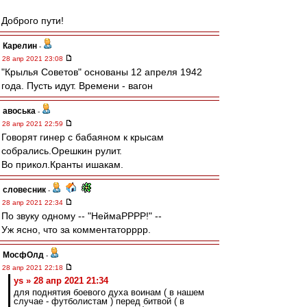
Доброго пути!
Карелин
-
28 апр 2021 23:08
"Крылья Советов" основаны 12 апреля 1942
года. Пусть идут. Времени - вагон
авоська
-
28 апр 2021 22:59
Говорят гинер с бабаяном к крысам
собрались.Орешкин рулит.
Во прикол.Кранты ишакам.
словесник
-
28 апр 2021 22:34
По звуку одному -- "НеймаРРРР!" --
Уж ясно, что за комментаторррр.
МосфОлд
-
28 апр 2021 22:18
ys » 28 апр 2021 21:34
для поднятия боевого духа воинам ( в нашем
случае - футболистам ) перед битвой ( в