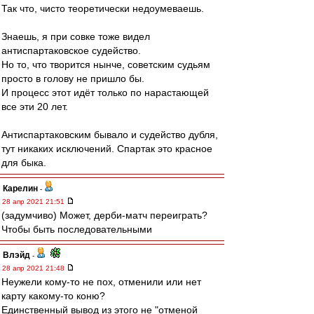
Так что, чисто теоретически недоумеваешь.
Знаешь, я при совке тоже видел
антиспартаковское судейство.
Но то, что творится нынче, советским судьям
просто в голову не пришло бы.
И процесс этот идёт только по нарастающей
все эти 20 лет.
Антиспартаковским бывало и судейство дубля,
тут никаких исключений. Спартак это красное
для быка.
Карелин
-
28 апр 2021 21:51
(задумчиво) Может, дерби-матч переиграть?
Чтобы быть последовательными
Влэйд
-
28 апр 2021 21:48
Неужели кому-то не пох, отменили или нет
карту какому-то коню?
Единственный вывод из этого не "отменой