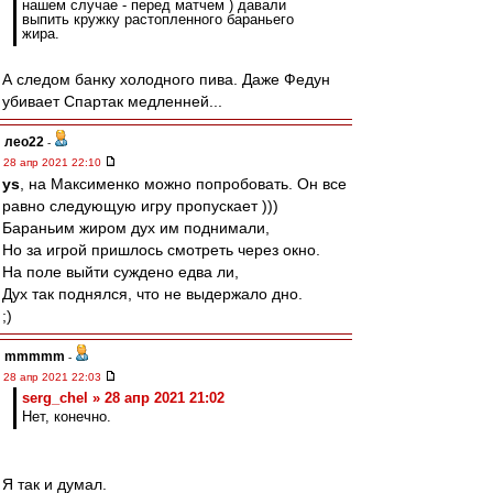
нашем случае - перед матчем ) давали
выпить кружку растопленного бараньего
жира.
А следом банку холодного пива. Даже Федун
убивает Спартак медленней...
лео22
-
28 апр 2021 22:10
ys
, на Максименко можно попробовать. Он все
равно следующую игру пропускает )))
Бараньим жиром дух им поднимали,
Но за игрой пришлось смотреть через окно.
На поле выйти суждено едва ли,
Дух так поднялся, что не выдержало дно.
;)
mmmmm
-
28 апр 2021 22:03
serg_chel » 28 апр 2021 21:02
Нет, конечно.
Я так и думал.