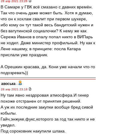
28 апр 2021 23:26
В Самаре у ГВК всё смазано с давних времён.
Так что очень даже может быть. Хотя я думаю,
что он к хохлам свалит при первом шухере,
ибо кому он тут такой весь бандитский нужен и
без ватутинской социалочки? К нему же как
Сережа Иванов в опалу попал никто в ВИПарь
не ходил. Даже министер профильный. Ну как к
Лене нашему, в принципе: посла Катара
прислали уже праздник.
А Орешкин красава, да. Кони уже начали что-то
подозревать))
авоська
-
28 апр 2021 23:18
Ну там явно нездоровая атмосфера.И гинер
похоже отстранен от принятия решений.
А уж их последние закупки вообще бред сивой
кобылы.
Гайч,энжуке,фукс,которого за год так никто и не
увидел.
Под сороковник накупили шлака.