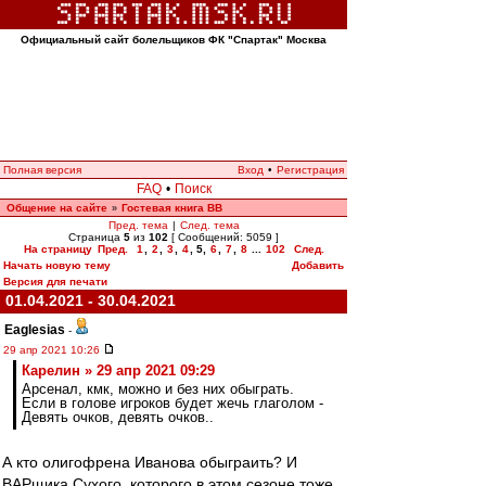
Официальный сайт болельщиков ФК "Спартак" Москва
Полная версия
Вход
•
Регистрация
FAQ
•
Поиск
Общение на сайте
Гостевая книга ВВ
»
Пред. тема
|
След. тема
Страница
5
из
102
[ Сообщений: 5059 ]
На страницу
Пред.
1
,
2
,
3
,
4
,
5
,
6
,
7
,
8
...
102
След.
Начать новую тему
Добавить
Версия для печати
01.04.2021 - 30.04.2021
Eaglesias
-
29 апр 2021 10:26
Карелин » 29 апр 2021 09:29
Арсенал, кмк, можно и без них обыграть.
Если в голове игроков будет жечь глаголом -
Девять очков, девять очков..
А кто олигофрена Иванова обыграить? И
ВАРщика Сухого, которого в этом сезоне тоже