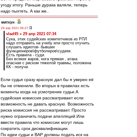
угоду итогу. Раньше дурака валяли, теперь
надо пыхтеть. А как же..
митхун
-
29 апр 2021 08:27
vlad45 » 29 апр 2021 07:34
Сука, этих судейских комитетчиков из РПЛ
надо отправить на учебу или просто отучить
слушать идиотов- бывших
функционеров\футболеров\судеек.
Есть правила - суди.
Без всяких варов, нога прямая , атака
опасная с риском тяжелой травмы, положена
КК - получи.
Если судья сразу красную дал бы я уверен её
бы не отменили. Во вторых в правилах есть
моменты когда на усмотрение судьи.А
судейская комиссия рассматривает если
возможность не давать красную. Возможность
риска комиссия не рассматривает. Просто
нужно ограничить подачи апелляций.Или
ввести правила что комиссии могут лишь
сократить срок дисквалификации.
По идеи судьи и ВАР должны подать иск на