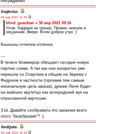
обсуждаемо.
Eaglesias
-
30 апр 2021 11:30
blind_guardian » 30 апр 2021 09:16
Чтож. Каррера не тренер, Промес неигрок и
неудачник Эмери. Всем доброе утро :)
бхыхыхы отлична-отлична
---
В телеге блэкмирор обещают сегодня новую
партию слива. А так как они конкретно уже
перешли со Спартака в общем на Зарему с
Федуном в частности (проявив тем самым
изначальную цель заказа), думаю Леня будет
на майских крутитцо как колорадский жук на
опрысканной картошке.
З.Ы. Давайте соображать кто заказчик всего
этого "безобразия"? :)
RedQuite
-
30 апр 2021 11:19