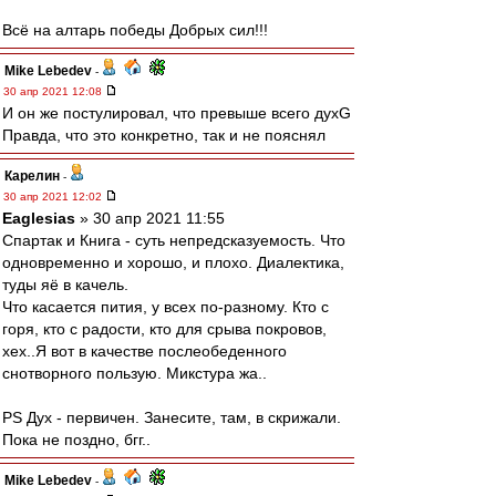
Всё на алтарь победы Добрых сил!!!
Mike Lebedev
-
30 апр 2021 12:08
И он же постулировал, что превыше всего духG
Правда, что это конкретно, так и не пояснял
Карелин
-
30 апр 2021 12:02
Eaglesias
» 30 апр 2021 11:55
Спартак и Книга - суть непредсказуемость. Что
одновременно и хорошо, и плохо. Диалектика,
туды яё в качель.
Что касается пития, у всех по-разному. Кто с
горя, кто с радости, кто для срыва покровов,
хех..Я вот в качестве послеобеденного
снотворного пользую. Микстура жа..
PS Дух - первичен. Занесите, там, в скрижали.
Пока не поздно, бгг..
Mike Lebedev
-