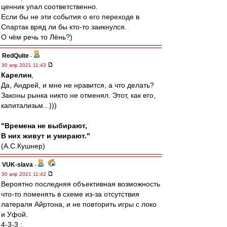
ценник упал соответственно.
Если бы не эти события о его переходе в
Спартак вряд ли бы кто-то заикнулся.
О чём речь то Лёнь?)
RedQuite
-
30 апр 2021 11:43
Карелин
,
Да, Андрей, и мне не нравится, а что делать?
Законы рынка никто не отменял. Этот, как его,
капитализьм...)))
"Времена не выбирают,
В них живут и умирают."
(А.С.Кушнер)
VUK-slava
-
30 апр 2021 11:42
Вероятно последняя объективная возможность
что-то поменять в схеме из-за отсутствия
латераля Айртона, и не повторить игры с локо
и Уфой.
4-3-3 :