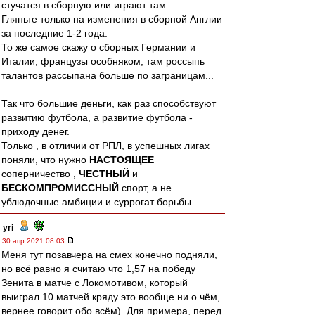
стучатся в сборную или играют там.
Гляньте только на изменения в сборной Англии
за последние 1-2 года.
То же самое скажу о сборных Германии и
Италии, французы особняком, там россыпь
талантов рассыпана больше по заграницам...
Так что большие деньги, как раз способствуют
развитию футбола, а развитие футбола -
приходу денег.
Только , в отличии от РПЛ, в успешных лигах
поняли, что нужно
НАСТОЯЩЕЕ
соперничество ,
ЧЕСТНЫЙ
и
БЕСКОМПРОМИССНЫЙ
спорт, а не
ублюдочные амбиции и суррогат борьбы.
yri
-
30 апр 2021 08:03
Меня тут позавчера на смех конечно подняли,
но всё равно я считаю что 1,57 на победу
Зенита в матче с Локомотивом, который
выиграл 10 матчей кряду это вообще ни о чём,
вернее говорит обо всём). Для примера, перед