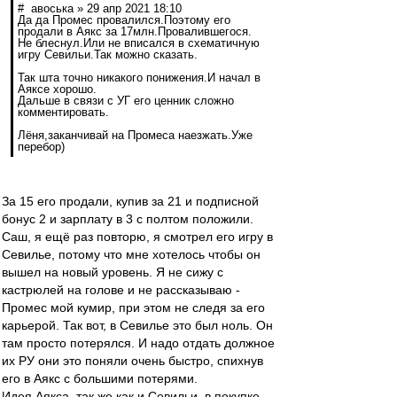
# авоська » 29 апр 2021 18:10
Да да Промес провалился.Поэтому его
продали в Аякс за 17млн.Провалившегося.
Не блеснул.Или не вписался в схематичную
игру Севильи.Так можно сказать.
Так шта точно никакого понижения.И начал в
Аяксе хорошо.
Дальше в связи с УГ его ценник сложно
комментировать.
Лёня,заканчивай на Промеса наезжать.Уже
перебор)
За 15 его продали, купив за 21 и подписной
бонус 2 и зарплату в 3 с полтом положили.
Саш, я ещё раз повторю, я смотрел его игру в
Севилье, потому что мне хотелось чтобы он
вышел на новый уровень. Я не сижу с
кастрюлей на голове и не рассказываю -
Промес мой кумир, при этом не следя за его
карьерой. Так вот, в Севилье это был ноль. Он
там просто потерялся. И надо отдать должное
их РУ они это поняли очень быстро, спихнув
его в Аякс с большими потерями.
Идея Аякса, так же как и Севильи, в покупке