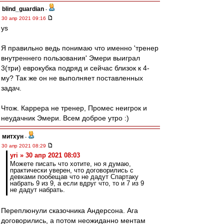
blind_guardian
-
30 апр 2021 09:16
ys
Я правильно ведь понимаю что именно 'тренер
внутреннего пользования' Эмери выиграл
3(три) еврокубка подряд и сейчас близок к 4-
му? Так же он не выполняет поставленных
задач.
Чтож. Каррера не тренер, Промес неигрок и
неудачник Эмери. Всем доброе утро :)
митхун
-
30 апр 2021 08:29
yri » 30 апр 2021 08:03
Можете писать что хотите, но я думаю,
практически уверен, что договорились с
девками пообещав что не дадут Спартаку
набрать 9 из 9, а если вдруг что, то и 7 из 9
не дадут набрать.
Переплюнули сказочника Андерсона. Ага
договорились, а потом неожиданно ментам