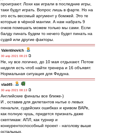
проиграют. Лохи как играли в последние игры,
таки будут играть. Вопрос лишь в фарте. Но на
это есть весомый аргумент у бомжей. Это те
которые в чёрной мантии. А нам набрать 9
очков помешать можем только мы сами. Если
балду пинать будем то нечего будет пинать на
судей или другие факторы.
Valentinovich
-
30 апр 2021 08:23
Не, ну все логично, до 10 мая отдыхают. Потом
неделя есть чтоб найти тренера и 16 объявят.
Нормальная ситуация для Федуна.
vlad45
-
30 апр 2021 08:13
Английские финалы все ближе-)
И , оставив для дилетантов нытье о левых
пенальти, судейских ошибках и кривом ВАРе,
как полную чушь, придется признать даже
скептикам: АПЛ, как турнир и
конкурентоспособный проект - наголову выше
остальных.