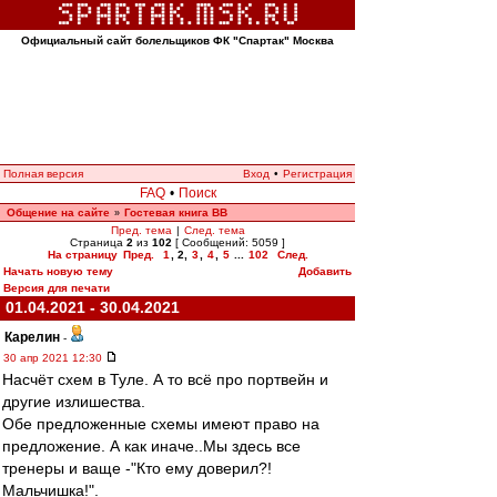
Официальный сайт болельщиков ФК "Спартак" Москва
Полная версия
Вход
•
Регистрация
FAQ
•
Поиск
Общение на сайте
Гостевая книга ВВ
»
Пред. тема
|
След. тема
Страница
2
из
102
[ Сообщений: 5059 ]
На страницу
Пред.
1
,
2
,
3
,
4
,
5
...
102
След.
Начать новую тему
Добавить
Версия для печати
01.04.2021 - 30.04.2021
Карелин
-
30 апр 2021 12:30
Насчёт схем в Туле. А то всё про портвейн и
другие излишества.
Обе предложенные схемы имеют право на
предложение. А как иначе..Мы здесь все
тренеры и ваще -"Кто ему доверил?!
Мальчишка!".