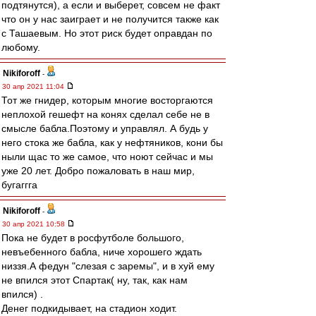
подтянутся), а если и выберет, совсем не факт
что он у нас заиграет и не получится также как
с Ташаевым. Но этот риск будет оправдан по
любому.
Nikiforoff
-
30 апр 2021 11:04
Тот же гнидер, которым многие восторгаются
неплохой гешефт на конях сделал себе не в
смысле бабла.Поэтому и управлял. А будь у
него стока же бабла, как у нефтяников, кони бы
ныли щас то же самое, что ноют сейчас и мы
уже 20 лет. Добро пожаловать в наш мир,
бугаггга
Nikiforoff
-
30 апр 2021 10:58
Пока не будет в росфутболе большого,
невъебенного бабла, ниче хорошего ждать
низзя.А федун "слезая с заремы", и в хуй ему
не впился этот Спартак( ну, так, как нам
впился) .
Денег подкидывает, на стадион ходит.