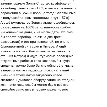
зимним матчем Зенит-Спартак, коэффициент
на победу Зенита был 1,82, и это после нашего
поражения в Сочи и вообще тогда Спартак был
в полуразобранном состоянии. а тут 1,57)))
А ещё руководство Зенита активно добивалось
разрешения на 100% заполняемость трибун ,
им конечно не дали, и не могли дать, это был
бы просто перебор, но аж на две трети
разрешили)) и это при нынешней, не очень
благоприятной ситуации в Питере. А ещё
именно в матче с Локомотивом открывается
станция метро)) и идут штурмовые последние
отделочные работы) хотя казалось бы, куда
спешить, можно было бы спокойно её открыть
в первом матче следующего сезона) а ещё
именно к этому матчу закуплено новое
световое и дымовое оборудование на стадион,
хотя тоже казалось бы можно было всё это
спокойно запустить в первом матче нового
сезона. А ещё закуплен и подготовлен салют))
с учётом неспокойной ситуации в Питере
связанной с протестными настроениями очень