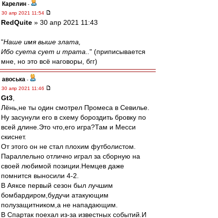
Карелин
-
30 апр 2021 11:54
RedQuite
» 30 апр 2021 11:43
"
Наше имя выше злата,
Ибо суета сует и трата..
" (приписывается
мне, но это всё наговоры, бгг)
авоська
-
30 апр 2021 11:46
Gt3
,
Лёнь,не ты один смотрел Промеса в Севилье.
Ну засунули его в схему бороздить бровку по
всей длине.Это что,его игра?Там и Месси
скиснет.
От этого он не стал плохим футболистом.
Параллельно отлично играл за сборную на
своей любимой позиции.Немцев даже
помнится выносили 4-2.
В Аяксе первый сезон был лучшим
бомбардиром,будучи атакующим
полузащитником,а не нападающим.
В Спартак поехал из-за известных событий.И