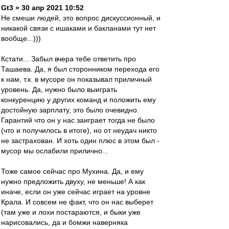
Gt3 » 30 апр 2021 10:52
Не смеши людей, это вопрос дискуссионный, и
никакой связи с ишаками и бакланами тут нет
вообще...)))
Кстати... Забыл вчера тебе ответить про
Ташаева. Да, я был сторонником перехода его
к нам, т.к. в мусоре он показывал приличный
уровень. Да, нужно было выиграть
конкуренцию у других команд и положить ему
достойную зарплату, это было очевидно.
Гарантий что он у нас заиграет тогда не было
(что и получилось в итоге), но от неудач никто
не застрахован. И хоть один плюс в этом был -
мусор мы ослабили прилично...
Тоже самое сейчас про Мухина. Да, и ему
нужно предложить двуху, не меньше! А как
иначе, если он уже сейчас играет на уровне
Крала. И совсем не факт, что он нас выберет
(там уже и лохи постараются, и быки уже
нарисовались, да и бомжи наверняка