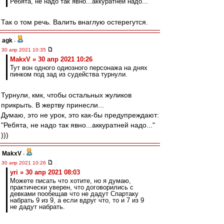
Ребята, не надо так явно...аккуратней надо..."
Так о том речь. Валить внаглую остерегутся.
agk
-
30 апр 2021 10:35
MakxV » 30 апр 2021 10:26
Тут вон одного одиозного персонажа на днях
пинком под зад из судейства турнули.
Турнули, кмк, чтобы остальных жуликов
прикрыть. В жертву принесли...
Думаю, это не урок, это как-бы предупреждают:
"Ребята, не надо так явно...аккуратней надо..."
)))
MakxV
-
30 апр 2021 10:26
yri » 30 апр 2021 08:03
Можете писать что хотите, но я думаю,
практически уверен, что договорились с
девками пообещав что не дадут Спартаку
набрать 9 из 9, а если вдруг что, то и 7 из 9
не дадут набрать.