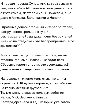
И провал проекта Суперлиги, как раз связан с
тем, что клубам АПЛ намного выгоднее играть
с Вэст-хэмом, Лестером или Ньюкаслом, а не
даже с Аяксами, Валенсиями и Наполи.
Огромные деньги,огромный интерес зрителей,
раскрученное зрелище с кучей
рекламодателей , да даже почти без зрителей
именно на стадионе - это беспроигрышно. А со
зрителями???!
Кстати, немцы где то близко, но там, как ни
странно, феномен Баварии заводит всех.
Сбросить короля с трона, это сверхзадача.И
деньги тоже в бундеслигу пришли огромные.
Напоследок - многие жалуются, что англы
скупают в АПЛ лучших игроков, но это убивает
на корню местный футбол. Ага.
Только глянуть список молодых ребят из
Челси, МЮ, Вэстхема, Ливера,
Лестера,Арсенала и т.д. , которые уже вовсю