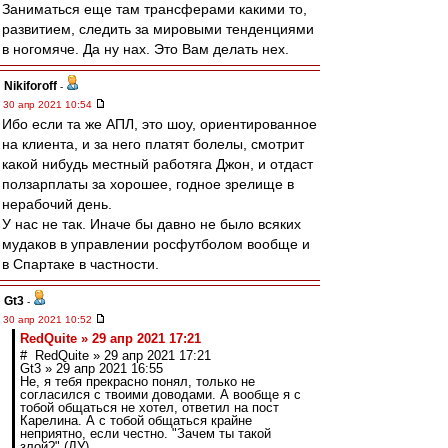
Заниматься еще там трансферами какими то,
развитием, следить за мировыми тенденциями
в ногомяче. Да ну нах. Это Вам делать нех.
Nikiforoff
-
30 апр 2021 10:54
Ибо если та же АПЛ, это шоу, ориентированное
на клиента, и за него платят болелы, смотрит
какой нибудь местный работяга Джон, и отдаст
ползарплаты за хорошее, годное зрелище в
нерабочий день.
У нас не так. Иначе бы давно не было всяких
мудаков в управлении росфутболом вообще и
в Спартаке в частности.
Gt3
-
30 апр 2021 10:52
RedQuite » 29 апр 2021 17:21
# RedQuite » 29 апр 2021 17:21
Gt3 » 29 апр 2021 16:55
Не, я тебя прекрасно понял, только не
согласился с твоими доводами. А вообще я с
тобой общаться не хотел, ответил на пост
Карелина. А с тобой общаться крайне
неприятно, если честно. "Зачем ты такой
злой?" (ДУ)