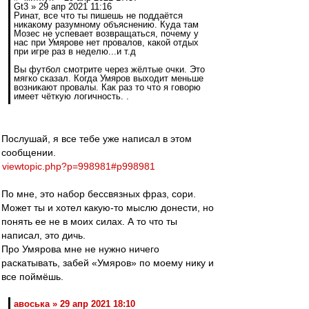
Gt3 » 29 апр 2021 11:16
Ринат, все что ты пишешь не поддаётся
никакому разумному объяснению. Куда там
Мозес не успевает возвращаться, почему у
нас при Умярове нет провалов, какой отдых
при игре раз в неделю...и т.д
Вы футбол смотрите через жёлтые очки. Это
мягко сказал. Когда Умяров выходит меньше
возникают провалы. Как раз то что я говорю
имеет чёткую логичность. .
Послушай, я все тебе уже написал в этом
сообщении.
viewtopic.php?p=998981#p998981
По мне, это набор бессвязных фраз, сори.
Может ты и хотел какую-то мыслю донести, но
понять ее не в моих силах. А то что ты
написал, это дичь.
Про Умярова мне не нужно ничего
раскатывать, забей «Умяров» по моему нику и
все поймёшь.
авоська » 29 апр 2021 18:10