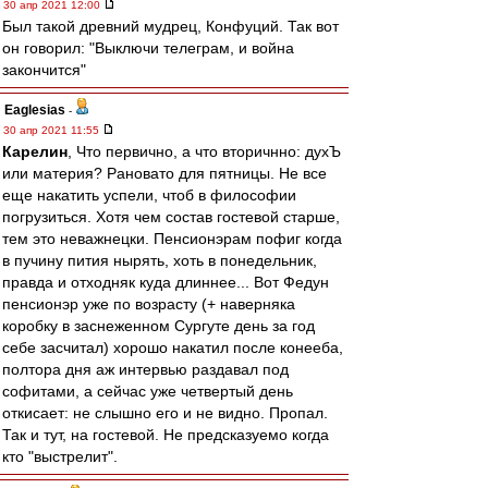
30 апр 2021 12:00
Был такой древний мудрец, Конфуций. Так вот
он говорил: "Выключи телеграм, и война
закончится"
Eaglesias
-
30 апр 2021 11:55
Карелин
, Что первично, а что вторичнно: духЪ
или материя? Рановато для пятницы. Не все
еще накатить успели, чтоб в философии
погрузиться. Хотя чем состав гостевой старше,
тем это неважнецки. Пенсионэрам пофиг когда
в пучину пития нырять, хоть в понедельник,
правда и отходняк куда длиннее... Вот Федун
пенсионэр уже по возрасту (+ наверняка
коробку в заснеженном Сургуте день за год
себе засчитал) хорошо накатил после конееба,
полтора дня аж интервью раздавал под
софитами, а сейчас уже четвертый день
откисает: не слышно его и не видно. Пропал.
Так и тут, на гостевой. Не предсказуемо когда
кто "выстрелит".