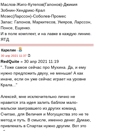
Маслов-Жиго-Кутепов(Гапонов)-Джикия
Зобнин-Хендрикс-Крал
Мозес(Ларссон)-Соболев-Промес
Запас: Гапонов, Маркитесов, Умяров, Ларссон,
Понсе, Ещенко.
И в поле комплект, и на лавке в каждую линию.
ЯТД.
Карелин
-
30 апр 2021 11:37
RedQuite
» 30 апр 2021 11:19
"..Тоже самое сейчас про Мухина. Да, и ему
нужно предложить двуху, не меньше! А как
иначе, если он уже сейчас играет на уровне
Крала..."
Алексей, мне исключительно лично не
нравится эта идея залить баблом мало-
мальски заигравшего из других команд.
Считаю, для Величия и Могущества это не те
метод и путь. В смысле, именно денег. Думаю,
привлекать в Спартак нужно другим. Вот это