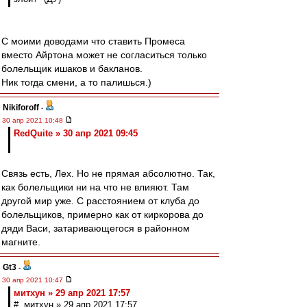
С моими доводами что ставить Промеса
вместо Айртона может не согласиться только
болельщик ишаков и бакланов.
Ник тогда смени, а то палишься.)
Nikiforoff
-
30 апр 2021 10:48
RedQuite » 30 апр 2021 09:45
Связь есть, Лех. Но не прямая абсолютно. Так,
как болельщики ни на что не влияют. Там
другой мир уже. С расстоянием от клуба до
болельщиков, примерно как от киркорова до
дяди Васи, затаривающегося в районном
магните.
Gt3
-
30 апр 2021 10:47
митхун » 29 апр 2021 17:57
# митхун » 29 апр 2021 17:57