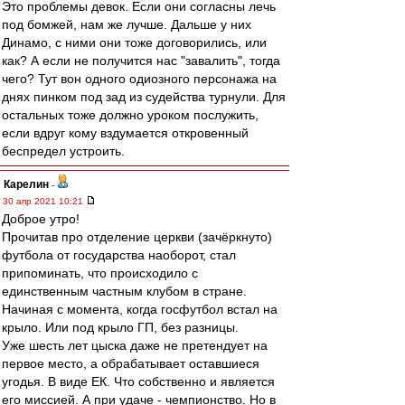
Это проблемы девок. Если они согласны лечь
под бомжей, нам же лучше. Дальше у них
Динамо, с ними они тоже договорились, или
как? А если не получится нас "завалить", тогда
чего? Тут вон одного одиозного персонажа на
днях пинком под зад из судейства турнули. Для
остальных тоже должно уроком послужить,
если вдруг кому вздумается откровенный
беспредел устроить.
Карелин
-
30 апр 2021 10:21
Доброе утро!
Прочитав про отделение церкви (зачёркнуто)
футбола от государства наоборот, стал
припоминать, что происходило с
единственным частным клубом в стране.
Начиная с момента, когда госфутбол встал на
крыло. Или под крыло ГП, без разницы.
Уже шесть лет цыска даже не претендует на
первое место, а обрабатывает оставшиеся
угодья. В виде ЕК. Что собственно и является
его миссией. А при удаче - чемпионство. Но в