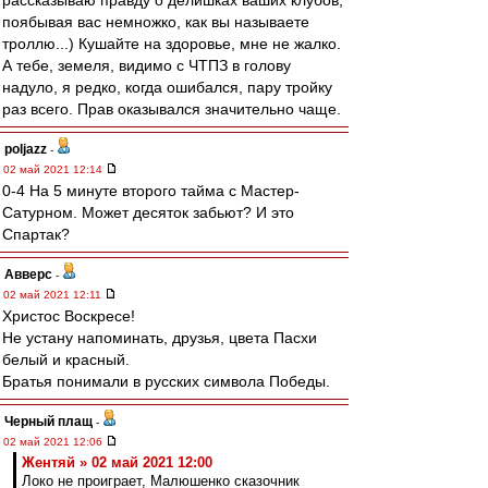
рассказываю правду о делишках ваших клубов,
поябывая вас немножко, как вы называете
троллю...) Кушайте на здоровье, мне не жалко.
А тебе, земеля, видимо с ЧТПЗ в голову
надуло, я редко, когда ошибался, пару тройку
раз всего. Прав оказывался значительно чаще.
poljazz
-
02 май 2021 12:14
0-4 На 5 минуте второго тайма с Мастер-
Сатурном. Может десяток забьют? И это
Спартак?
Авверс
-
02 май 2021 12:11
Христос Воскресе!
Не устану напоминать, друзья, цвета Пасхи
белый и красный.
Братья понимали в русских символа Победы.
Черный плащ
-
02 май 2021 12:06
Жентяй » 02 май 2021 12:00
Локо не проиграет, Малюшенко сказочник