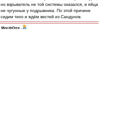
но взрыватель не той системы оказался, и яйца
не чугунные у подрывника. По этой причине
сидим тихо и ждём вестей из Сандунов.
МосфОлд
-
02 май 2021 11:14
Жентяй
,
Так и надо. Пребывание в ФКСМ повышает
стоимость втрое супротив предыдущей. Если
что спросите у Заремы...
Жентяй
-
02 май 2021 11:11
«Уфа» прислала в «Спартак» официальный
запрос на приобретение Остона Урунова за 1
миллион евро, пишет «РБ Спорт».
За эту же сумму красно-белые покупали
полузащитника у уфимцев. Но «Спартак»
прислал ответное письмо, в котором заявил,
что не будет продавать футболиста дешевле 3
миллионов евро.