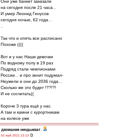
Они уже банкет заказали
на сегодня после 21 часа...
И умер Леонид Генусов
сегодня ночью, 62 года...
..
Так что и опять все расписано
Похоже ((((
Вот и у нас Наши девочки
По водному полу в 19 раз
Подряд стали чемпионами
России... и про зенит подумал-
Неужели и они до 2036 года...
Сколько же это будет !??!?!
И не сосчитать((
Короче 3 тура ещё у нас.
А там и камни с курортникам
на колесе уже
двоишник ниодыкват
-
02 май 2021 13:13