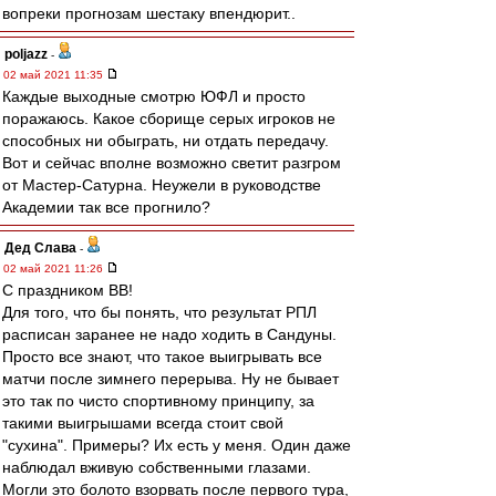
вопреки прогнозам шестаку впендюрит..
poljazz
-
02 май 2021 11:35
Каждые выходные смотрю ЮФЛ и просто
поражаюсь. Какое сборище серых игроков не
способных ни обыграть, ни отдать передачу.
Вот и сейчас вполне возможно светит разгром
от Мастер-Сатурна. Неужели в руководстве
Академии так все прогнило?
Дед Слава
-
02 май 2021 11:26
С праздником ВВ!
Для того, что бы понять, что результат РПЛ
расписан заранее не надо ходить в Сандуны.
Просто все знают, что такое выигрывать все
матчи после зимнего перерыва. Ну не бывает
это так по чисто спортивному принципу, за
такими выигрышами всегда стоит свой
"сухина". Примеры? Их есть у меня. Один даже
наблюдал вживую собственными глазами.
Могли это болото взорвать после первого тура,