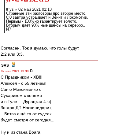
ys » 02 май 2021 01:13
# ys » 02 май 2021 01:13
Странные эти разговоры про второе место.
0:0 завтра устраивает и Зенит и Локомотив.
Первым - 100%но гарантирует золото.
Вторым дает 90% ные шансы на серебро..
И?
Согласен. Ток я думаю, что голы будут.
2:2 или 3:3.
SAS
-
02 май 2021 13:30
С Праздником - ХВ!!!
Алексея - с 55 летием!
Саню Максименко с
Сухариком с конями
и в Туле.... Дурацкая 4-я(
Завтра ДП Наскипидарит,
...Битва ещё та от судеек
будет, смотря от сегодня...
Ну и из стана Врага: