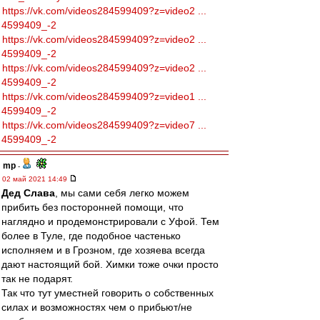
https://vk.com/videos284599409?z=video2 ...
4599409_-2
https://vk.com/videos284599409?z=video2 ...
4599409_-2
https://vk.com/videos284599409?z=video2 ...
4599409_-2
https://vk.com/videos284599409?z=video1 ...
4599409_-2
https://vk.com/videos284599409?z=video7 ...
4599409_-2
mp
-
02 май 2021 14:49
Дед Слава
, мы сами себя легко можем
прибить без посторонней помощи, что
наглядно и продемонстрировали с Уфой. Тем
более в Туле, где подобное частенько
исполняем и в Грозном, где хозяева всегда
дают настоящий бой. Химки тоже очки просто
так не подарят.
Так что тут уместней говорить о собственных
силах и возможностях чем о прибьют/не