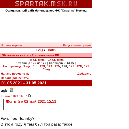
Официальный сайт болельщиков ФК "Спартак" Москва
Полная версия
Вход
•
Регистрация
FAQ
•
Поиск
Общение на сайте
Гостевая книга ВВ
»
Пред. тема
|
След. тема
Страница
126
из
129
[ Сообщений: 6415 ]
На страницу
Пред.
1
...
123
,
124
,
125
,
126
,
127
,
128
,
129
След.
Начать новую тему
Добавить
Версия для печати
01.05.2021 - 31.05.2021
agk
-
02 май 2021 16:07
Жентяй » 02 май 2021 15:51
Речь про Челябу?
В этом году я там был три раза: такое