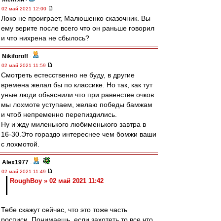
02 май 2021 12:00
Локо не проиграет, Малюшенко сказочник. Вы
ему верите после всего что он раньше говорил
и что нихрена не сбылось?
Nikiforoff
-
02 май 2021 11:59
Смотреть естесственно не буду, в другие
времена желал бы по классике. Но так, как тут
уные люди обьяснили что при равенстве очков
мы лохмоте уступаем, желаю победы бамжам
и чтоб непременно перепиздились.
Ну и жду миленького любименького завтра в
16-30.Это гораздо интереснее чем бомжи ваши
с лохмотой.
Alex1977
-
02 май 2021 11:49
RoughBoy » 02 май 2021 11:42
Тебе скажут сейчас, что это тоже часть
росписи. Понимаешь, если захотеть то все что