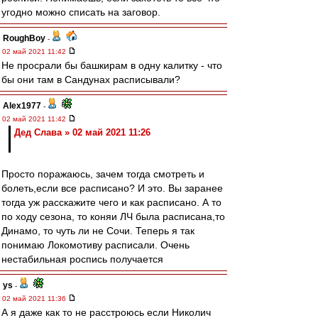
угодно можно списать на заговор.
RoughBoy
-
02 май 2021 11:42
Не просрали бы башкирам в одну калитку - что
бы они там в Сандунах расписывали?
Alex1977
-
02 май 2021 11:42
Дед Слава » 02 май 2021 11:26
Просто поражаюсь, зачем тогда смотреть и
болеть,если все расписано? И это. Вы заранее
тогда уж расскажите чего и как расписано. А то
по ходу сезона, то коняи ЛЧ была расписана,то
Динамо, то чуть ли не Сочи. Теперь я так
понимаю Локомотиву расписали. Очень
нестабильная роспись получается
ys
-
02 май 2021 11:36
А я даже как то не расстроюсь если Николич