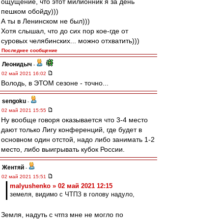
ощущение, что этот милионник я за день
пешком обойду)))
А ты в Ленинском не был)))
Хотя слышал, что до сих пор кое-где от
суровых челябинских... можно отхватить)))
Последнее сообщение
Леонидыч
-
02 май 2021 16:02
Володь, в ЭТОМ сезоне - точно...
sengoku
-
02 май 2021 15:55
Ну вообще говоря оказывается что 3-4 место
дают только Лигу конференций, где будет в
основном один отстой, надо либо занимать 1-2
место, либо выигрывать кубок России.
Жентяй
-
02 май 2021 15:51
malyushenko » 02 май 2021 12:15
земеля, видимо с ЧТПЗ в голову надуло,
Земля, надуть с чтпз мне не могло по