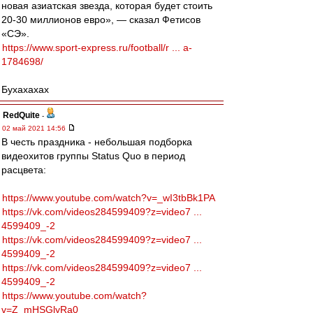
новая азиатская звезда, которая будет стоить
20-30 миллионов евро», — сказал Фетисов
«СЭ».
https://www.sport-express.ru/football/r ... a-
1784698/
Бухахахах
RedQuite
-
02 май 2021 14:56
В честь праздника - небольшая подборка
видеохитов группы Status Quo в период
расцвета:
https://www.youtube.com/watch?v=_wI3tbBk1PA
https://vk.com/videos284599409?z=video7 ...
4599409_-2
https://vk.com/videos284599409?z=video7 ...
4599409_-2
https://vk.com/videos284599409?z=video7 ...
4599409_-2
https://www.youtube.com/watch?
v=Z_mHSGlyRa0