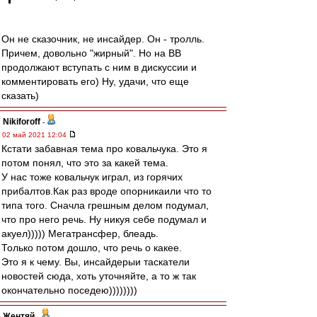
Он не сказочник, не инсайдер. Он - тролль.
Причем, довольно "жирный". Но на ВВ
продолжают вступать с ним в дискуссии и
комментировать его) Ну, удачи, что еще
сказать)
Nikiforoff
-
02 май 2021 12:04
Кстати забавная тема про ковальчука. Это я
потом понял, что это за какей тема.
У нас тоже ковальчук играл, из горячих
прибалтов.Как раз вроде опорникаили что то
типа того. Сначла грешным делом подумал,
что про него речь. Ну никуя себе подумал и
акуел))))) Мегатрансфер, блеадь.
Только потом дошло, что речь о какее.
Это я к чему. Вы, инсайдерыи таскатели
новостей сюда, хоть уточняйте, а то ж так
окончательно поседею))))))))
Жентяй
-