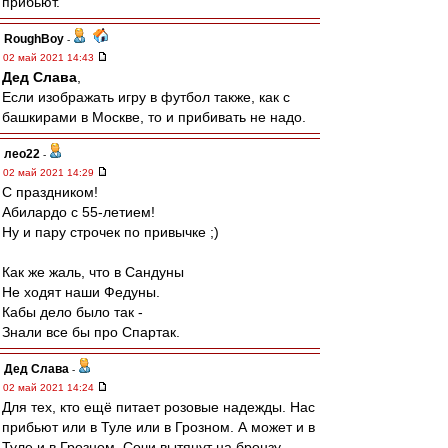
прибьют.
RoughBoy
-
02 май 2021 14:43
Дед Слава
,
Если изображать игру в футбол также, как с
башкирами в Москве, то и прибивать не надо.
лео22
-
02 май 2021 14:29
С праздником!
Абилардо с 55-летием!
Ну и пару строчек по привычке ;)
Как же жаль, что в Сандуны
Не ходят наши Федуны.
Кабы дело было так -
Знали все бы про Спартак.
Дед Слава
-
02 май 2021 14:24
Для тех, кто ещё питает розовые надежды. Нас
прибьют или в Туле или в Грозном. А может и в
Туле и в Грозном. Сочи вытянут на бронзу.