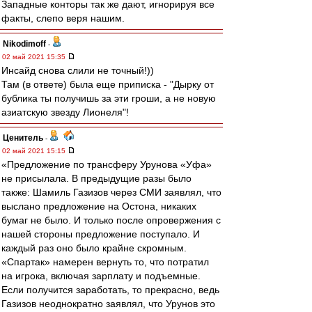
Западные конторы так же дают, игнорируя все
факты, слепо веря нашим.
Nikodimoff
-
02 май 2021 15:35
Инсайд снова слили не точный!))
Там (в ответе) была еще приписка - "Дырку от
бублика ты получишь за эти гроши, а не новую
азиатскую звезду Лионеля"!
Ценитель
-
02 май 2021 15:15
«Предложение по трансферу Урунова «Уфа»
не присылала. В предыдущие разы было
также: Шамиль Газизов через СМИ заявлял, что
выслано предложение на Остона, никаких
бумаг не было. И только после опровержения с
нашей стороны предложение поступало. И
каждый раз оно было крайне скромным.
«Спартак» намерен вернуть то, что потратил
на игрока, включая зарплату и подъемные.
Если получится заработать, то прекрасно, ведь
Газизов неоднократно заявлял, что Урунов это