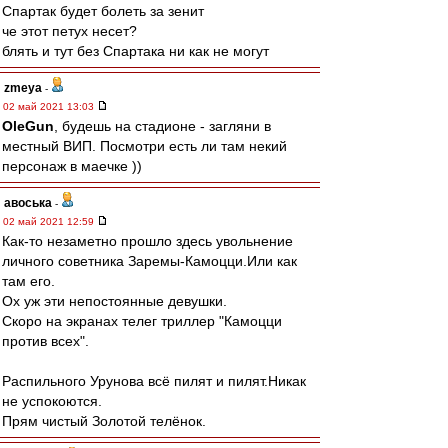
Спартак будет болеть за зенит
че этот петух несет?
блять и тут без Спартака ни как не могут
zmeya
-
02 май 2021 13:03
OleGun
, будешь на стадионе - загляни в
местный ВИП. Посмотри есть ли там некий
персонаж в маечке ))
авоська
-
02 май 2021 12:59
Как-то незаметно прошло здесь увольнение
личного советника Заремы-Камоцци.Или как
там его.
Ох уж эти непостоянные девушки.
Скоро на экранах телег триллер "Камоцци
против всех".
Распильного Урунова всё пилят и пилят.Никак
не успокоются.
Прям чистый Золотой телёнок.