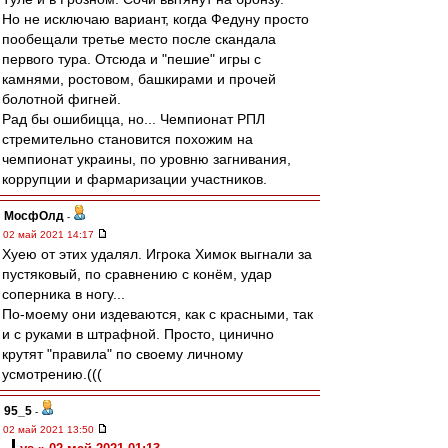
Но не исключаю вариант, когда Федуну просто
пообещали третье место после скандала
первого тура. Отсюда и "пешие" игры с
камнями, ростовом, башкирами и прочей
болотной фигней.
Рад бы ошибицца, но... Чемпионат РПЛ
стремительно становится похожим на
чемпионат украины, по уровню загнивания,
коррупции и фармаризации участников.
МосфОлд
-
02 май 2021 14:17
Хуею от этих удалял. Игрока Химок выгнали за
пустяковый, по сравнению с конём, удар
соперника в ногу...
По-моему они издеваются, как с красными, так
и с руками в штрафной. Просто, цинично
крутят "правила" по своему личному
усмотрению.(((
95_5
-
02 май 2021 13:50