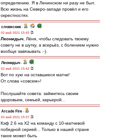
определению. Я в Ленинском ни разу не был.
Всю жизнь на Северо-западе провёл и его
окрестностях.
словесник
-
02 май 2021 15:45
Леонидыч
, Лёня, чтобы следовать твоему
совету не в шутку, а всерьёз, с болением нужно
вообще завязывать :-).
Леонидыч
-
02 май 2021 15:42
Вот по хую на оставшиеся матчи!
От слова «совсем»!
Послушайте совета: займитесь своим
здоровьем, семьей, карьерой...
Arcade Fire
-
02 май 2021 15:37
Кэф 2.6 на X2 на команду с 10-матчевой
победной серией... Только в нашей стране
такое может быть.