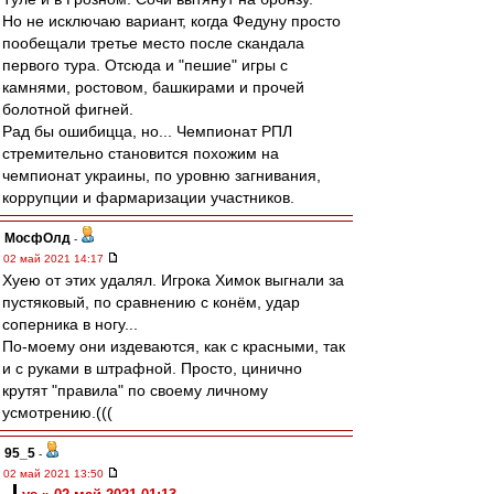
Но не исключаю вариант, когда Федуну просто
пообещали третье место после скандала
первого тура. Отсюда и "пешие" игры с
камнями, ростовом, башкирами и прочей
болотной фигней.
Рад бы ошибицца, но... Чемпионат РПЛ
стремительно становится похожим на
чемпионат украины, по уровню загнивания,
коррупции и фармаризации участников.
МосфОлд
-
02 май 2021 14:17
Хуею от этих удалял. Игрока Химок выгнали за
пустяковый, по сравнению с конём, удар
соперника в ногу...
По-моему они издеваются, как с красными, так
и с руками в штрафной. Просто, цинично
крутят "правила" по своему личному
усмотрению.(((
95_5
-
02 май 2021 13:50