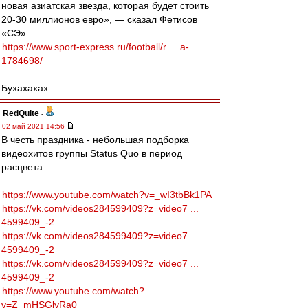
новая азиатская звезда, которая будет стоить
20-30 миллионов евро», — сказал Фетисов
«СЭ».
https://www.sport-express.ru/football/r ... a-
1784698/
Бухахахах
RedQuite
-
02 май 2021 14:56
В честь праздника - небольшая подборка
видеохитов группы Status Quo в период
расцвета:
https://www.youtube.com/watch?v=_wI3tbBk1PA
https://vk.com/videos284599409?z=video7 ...
4599409_-2
https://vk.com/videos284599409?z=video7 ...
4599409_-2
https://vk.com/videos284599409?z=video7 ...
4599409_-2
https://www.youtube.com/watch?
v=Z_mHSGlyRa0