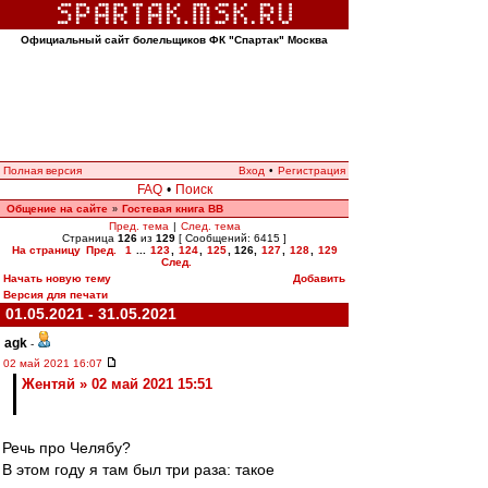
Официальный сайт болельщиков ФК "Спартак" Москва
Полная версия
Вход
•
Регистрация
FAQ
•
Поиск
Общение на сайте
Гостевая книга ВВ
»
Пред. тема
|
След. тема
Страница
126
из
129
[ Сообщений: 6415 ]
На страницу
Пред.
1
...
123
,
124
,
125
,
126
,
127
,
128
,
129
След.
Начать новую тему
Добавить
Версия для печати
01.05.2021 - 31.05.2021
agk
-
02 май 2021 16:07
Жентяй » 02 май 2021 15:51
Речь про Челябу?
В этом году я там был три раза: такое