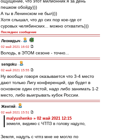
ощущение, что этот милионник я за день
пешком обойду)))
А ты в Ленинском не был)))
Хотя слышал, что до сих пор кое-где от
суровых челябинских... можно отхватить)))
Последнее сообщение
Леонидыч
-
02 май 2021 16:02
Володь, в ЭТОМ сезоне - точно...
sengoku
-
02 май 2021 15:55
Ну вообще говоря оказывается что 3-4 место
дают только Лигу конференций, где будет в
основном один отстой, надо либо занимать 1-2
место, либо выигрывать кубок России.
Жентяй
-
02 май 2021 15:51
malyushenko » 02 май 2021 12:15
земеля, видимо с ЧТПЗ в голову надуло,
Земля, надуть с чтпз мне не могло по