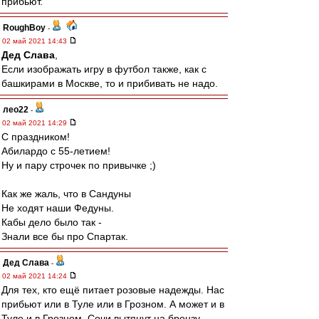
прибьют.
RoughBoy
-
02 май 2021 14:43
Дед Слава
,
Если изображать игру в футбол также, как с
башкирами в Москве, то и прибивать не надо.
лео22
-
02 май 2021 14:29
С праздником!
Абилардо с 55-летием!
Ну и пару строчек по привычке ;)
Как же жаль, что в Сандуны
Не ходят наши Федуны.
Кабы дело было так -
Знали все бы про Спартак.
Дед Слава
-
02 май 2021 14:24
Для тех, кто ещё питает розовые надежды. Нас
прибьют или в Туле или в Грозном. А может и в
Туле и в Грозном. Сочи вытянут на бронзу.