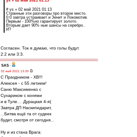
ys » 02 май 2021 01:13
# ys » 02 май 2021 01:13
Странные эти разговоры про второе место.
0:0 завтра устраивает и Зенит и Локомотив.
Первым - 100%но гарантирует золото.
Вторым дает 90% ные шансы на серебро..
И?
Согласен. Ток я думаю, что голы будут.
2:2 или 3:3.
SAS
-
02 май 2021 13:30
С Праздником - ХВ!!!
Алексея - с 55 летием!
Саню Максименко с
Сухариком с конями
и в Туле.... Дурацкая 4-я(
Завтра ДП Наскипидарит,
...Битва ещё та от судеек
будет, смотря от сегодня...
Ну и из стана Врага: