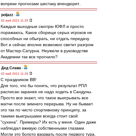
вопреки прогнозам шестаку впендюрит..
poljazz
-
02 май 2021 11:35
Каждые выходные смотрю ЮФЛ и просто
поражаюсь. Какое сборище серых игроков не
способных ни обыграть, ни отдать передачу.
Вот и сейчас вполне возможно светит разгром
от Мастер-Сатурна. Неужели в руководстве
Академии так все прогнило?
Дед Слава
-
02 май 2021 11:26
С праздником ВВ!
Для того, что бы понять, что результат РПЛ
расписан заранее не надо ходить в Сандуны.
Просто все знают, что такое выигрывать все
матчи после зимнего перерыва. Ну не бывает
это так по чисто спортивному принципу, за
такими выигрышами всегда стоит свой
"сухина". Примеры? Их есть у меня. Один даже
наблюдал вживую собственными глазами.
Могли это болото взорвать после первого тура,