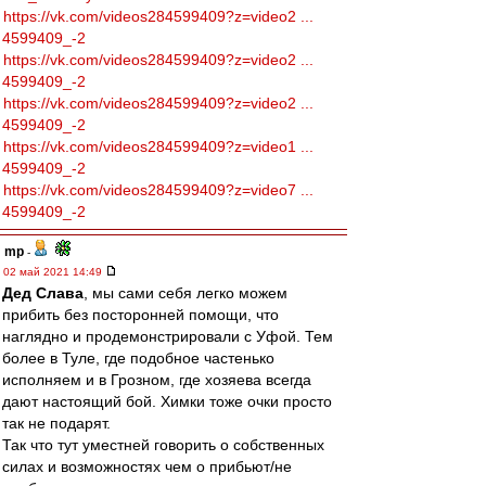
https://vk.com/videos284599409?z=video2 ...
4599409_-2
https://vk.com/videos284599409?z=video2 ...
4599409_-2
https://vk.com/videos284599409?z=video2 ...
4599409_-2
https://vk.com/videos284599409?z=video1 ...
4599409_-2
https://vk.com/videos284599409?z=video7 ...
4599409_-2
mp
-
02 май 2021 14:49
Дед Слава
, мы сами себя легко можем
прибить без посторонней помощи, что
наглядно и продемонстрировали с Уфой. Тем
более в Туле, где подобное частенько
исполняем и в Грозном, где хозяева всегда
дают настоящий бой. Химки тоже очки просто
так не подарят.
Так что тут уместней говорить о собственных
силах и возможностях чем о прибьют/не