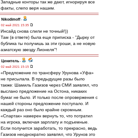
Западные конторы так же дают, игнорируя все
факты, слепо веря нашим.
Nikodimoff
-
02 май 2021 15:35
Инсайд снова слили не точный!))
Там (в ответе) была еще приписка - "Дырку от
бублика ты получишь за эти гроши, а не новую
азиатскую звезду Лионеля"!
Ценитель
-
02 май 2021 15:15
«Предложение по трансферу Урунова «Уфа»
не присылала. В предыдущие разы было
также: Шамиль Газизов через СМИ заявлял, что
выслано предложение на Остона, никаких
бумаг не было. И только после опровержения с
нашей стороны предложение поступало. И
каждый раз оно было крайне скромным.
«Спартак» намерен вернуть то, что потратил
на игрока, включая зарплату и подъемные.
Если получится заработать, то прекрасно, ведь
Газизов неоднократно заявлял, что Урунов это