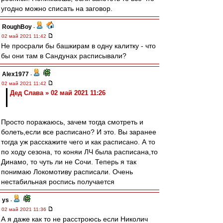
угодно можно списать на заговор.
RoughBoy
-
02 май 2021 11:42
Не просрали бы башкирам в одну калитку - что
бы они там в Сандунах расписывали?
Alex1977
-
02 май 2021 11:42
Дед Слава » 02 май 2021 11:26
Просто поражаюсь, зачем тогда смотреть и
болеть,если все расписано? И это. Вы заранее
тогда уж расскажите чего и как расписано. А то
по ходу сезона, то коняи ЛЧ была расписана,то
Динамо, то чуть ли не Сочи. Теперь я так
понимаю Локомотиву расписали. Очень
нестабильная роспись получается
ys
-
02 май 2021 11:36
А я даже как то не расстроюсь если Николич