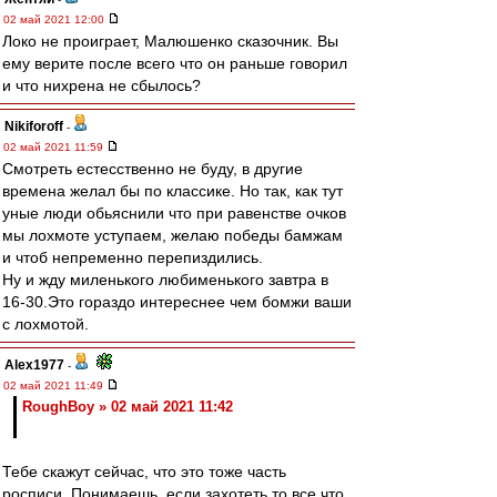
02 май 2021 12:00
Локо не проиграет, Малюшенко сказочник. Вы
ему верите после всего что он раньше говорил
и что нихрена не сбылось?
Nikiforoff
-
02 май 2021 11:59
Смотреть естесственно не буду, в другие
времена желал бы по классике. Но так, как тут
уные люди обьяснили что при равенстве очков
мы лохмоте уступаем, желаю победы бамжам
и чтоб непременно перепиздились.
Ну и жду миленького любименького завтра в
16-30.Это гораздо интереснее чем бомжи ваши
с лохмотой.
Alex1977
-
02 май 2021 11:49
RoughBoy » 02 май 2021 11:42
Тебе скажут сейчас, что это тоже часть
росписи. Понимаешь, если захотеть то все что