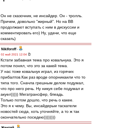
Он не сказочник, не инсайдер. Он - тролль.
Причем, довольно "жирный". Но на ВВ
продолжают вступать с ним в дискуссии и
комментировать его) Ну, удачи, что еще
сказать)
Nikiforoff
-
02 май 2021 12:04
Кстати забавная тема про ковальчука. Это я
потом понял, что это за какей тема.
У нас тоже ковальчук играл, из горячих
прибалтов.Как раз вроде опорникаили что то
типа того. Сначла грешным делом подумал,
что про него речь. Ну никуя себе подумал и
акуел))))) Мегатрансфер, блеадь.
Только потом дошло, что речь о какее.
Это я к чему. Вы, инсайдерыи таскатели
новостей сюда, хоть уточняйте, а то ж так
окончательно поседею))))))))
Жентяй
-