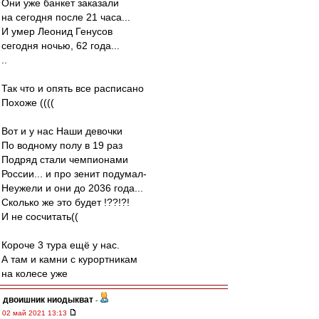
Они уже банкет заказали
на сегодня после 21 часа...
И умер Леонид Генусов
сегодня ночью, 62 года...
..
Так что и опять все расписано
Похоже ((((
Вот и у нас Наши девочки
По водному полу в 19 раз
Подряд стали чемпионами
России... и про зенит подумал-
Неужели и они до 2036 года...
Сколько же это будет !??!?!
И не сосчитать((
Короче 3 тура ещё у нас.
А там и камни с курортникам
на колесе уже
двоишник ниодыкват
-
02 май 2021 13:13