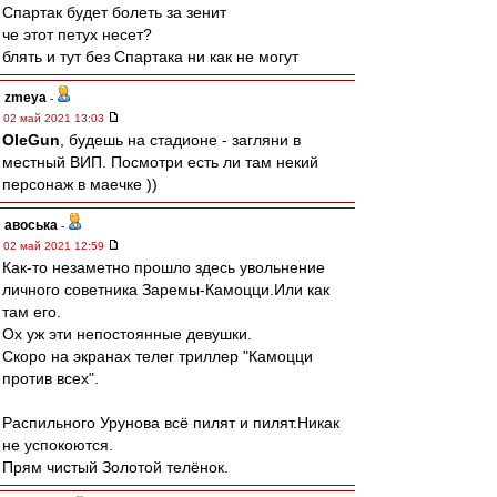
Спартак будет болеть за зенит
че этот петух несет?
блять и тут без Спартака ни как не могут
zmeya
-
02 май 2021 13:03
OleGun
, будешь на стадионе - загляни в
местный ВИП. Посмотри есть ли там некий
персонаж в маечке ))
авоська
-
02 май 2021 12:59
Как-то незаметно прошло здесь увольнение
личного советника Заремы-Камоцци.Или как
там его.
Ох уж эти непостоянные девушки.
Скоро на экранах телег триллер "Камоцци
против всех".
Распильного Урунова всё пилят и пилят.Никак
не успокоются.
Прям чистый Золотой телёнок.