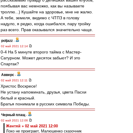
рассказываю правду о делишках ваших клубов,
поябывая вас немножко, как вы называете
троллю...) Кушайте на здоровье, мне не жалко.
А тебе, земеля, видимо с ЧТПЗ в голову
надуло, я редко, когда ошибался, пару тройку
раз всего. Прав оказывался значительно чаще.
poljazz
-
02 май 2021 12:14
0-4 На 5 минуте второго тайма с Мастер-
Сатурном. Может десяток забьют? И это
Спартак?
Авверс
-
02 май 2021 12:11
Христос Воскресе!
Не устану напоминать, друзья, цвета Пасхи
белый и красный.
Братья понимали в русских символа Победы.
Черный плащ
-
02 май 2021 12:06
Жентяй » 02 май 2021 12:00
Локо не проиграет, Малюшенко сказочник