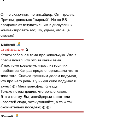
Он не сказочник, не инсайдер. Он - тролль.
Причем, довольно "жирный". Но на ВВ
продолжают вступать с ним в дискуссии и
комментировать его) Ну, удачи, что еще
сказать)
Nikiforoff
-
02 май 2021 12:04
Кстати забавная тема про ковальчука. Это я
потом понял, что это за какей тема.
У нас тоже ковальчук играл, из горячих
прибалтов.Как раз вроде опорникаили что то
типа того. Сначла грешным делом подумал,
что про него речь. Ну никуя себе подумал и
акуел))))) Мегатрансфер, блеадь.
Только потом дошло, что речь о какее.
Это я к чему. Вы, инсайдерыи таскатели
новостей сюда, хоть уточняйте, а то ж так
окончательно поседею))))))))
Жентяй
-