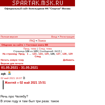
Официальный сайт болельщиков ФК "Спартак" Москва
Полная версия
Вход
•
Регистрация
FAQ
•
Поиск
Общение на сайте
Гостевая книга ВВ
»
Пред. тема
|
След. тема
Страница
126
из
129
[ Сообщений: 6415 ]
На страницу
Пред.
1
...
123
,
124
,
125
,
126
,
127
,
128
,
129
След.
Начать новую тему
Добавить
Версия для печати
01.05.2021 - 31.05.2021
agk
-
02 май 2021 16:07
Жентяй » 02 май 2021 15:51
Речь про Челябу?
В этом году я там был три раза: такое