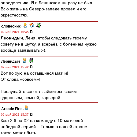
определению. Я в Ленинском ни разу не был.
Всю жизнь на Северо-западе провёл и его
окрестностях.
словесник
-
02 май 2021 15:45
Леонидыч
, Лёня, чтобы следовать твоему
совету не в шутку, а всерьёз, с болением нужно
вообще завязывать :-).
Леонидыч
-
02 май 2021 15:42
Вот по хую на оставшиеся матчи!
От слова «совсем»!
Послушайте совета: займитесь своим
здоровьем, семьей, карьерой...
Arcade Fire
-
02 май 2021 15:37
Кэф 2.6 на X2 на команду с 10-матчевой
победной серией... Только в нашей стране
такое может быть.