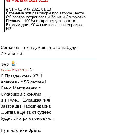
ys » 02 май 2021 01:13
# ys » 02 май 2021 01:13
Странные эти разговоры про второе место.
0:0 завтра устраивает и Зенит и Локомотив.
Первым - 100%но гарантирует золото.
Вторым дает 90% ные шансы на серебро..
И?
Согласен. Ток я думаю, что голы будут.
2:2 или 3:3.
SAS
-
02 май 2021 13:30
С Праздником - ХВ!!!
Алексея - с 55 летием!
Саню Максименко с
Сухариком с конями
и в Туле.... Дурацкая 4-я(
Завтра ДП Наскипидарит,
...Битва ещё та от судеек
будет, смотря от сегодня...
Ну и из стана Врага: