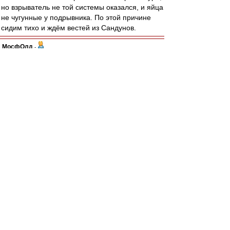
но взрыватель не той системы оказался, и яйца
не чугунные у подрывника. По этой причине
сидим тихо и ждём вестей из Сандунов.
МосфОлд
-
02 май 2021 11:14
Жентяй
,
Так и надо. Пребывание в ФКСМ повышает
стоимость втрое супротив предыдущей. Если
что спросите у Заремы...
Жентяй
-
02 май 2021 11:11
«Уфа» прислала в «Спартак» официальный
запрос на приобретение Остона Урунова за 1
миллион евро, пишет «РБ Спорт».
За эту же сумму красно-белые покупали
полузащитника у уфимцев. Но «Спартак»
прислал ответное письмо, в котором заявил,
что не будет продавать футболиста дешевле 3
миллионов евро.