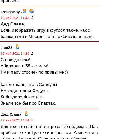
прибьют.
RoughBoy
-
02 май 2021 14:43
Дед Слава
,
Если изображать игру в футбол также, как с
башкирами в Москве, то и прибивать не надо.
лео22
-
02 май 2021 14:29
С праздником!
Абилардо с 55-летием!
Ну и пару строчек по привычке ;)
Как же жаль, что в Сандуны
Не ходят наши Федуны.
Кабы дело было так -
Знали все бы про Спартак.
Дед Слава
-
02 май 2021 14:24
Для тех, кто ещё питает розовые надежды. Нас
прибьют или в Туле или в Грозном. А может и в
Туле и в Грозном. Сочи вытянут на бронзу.