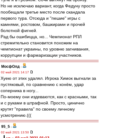
Но не исключаю вариант, когда Федуну просто
пообещали третье место после скандала
первого тура. Отсюда и "пешие" игры с
камнями, ростовом, башкирами и прочей
болотной фигней.
Рад бы ошибицца, но... Чемпионат РПЛ
стремительно становится похожим на
чемпионат украины, по уровню загнивания,
коррупции и фармаризации участников.
МосфОлд
-
02 май 2021 14:17
Хуею от этих удалял. Игрока Химок выгнали за
пустяковый, по сравнению с конём, удар
соперника в ногу...
По-моему они издеваются, как с красными, так
и с руками в штрафной. Просто, цинично
крутят "правила" по своему личному
усмотрению.(((
95_5
-
02 май 2021 13:50