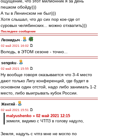
ощущение, что этот милионник я за день
пешком обойду)))
А ты в Ленинском не был)))
Хотя слышал, что до сих пор кое-где от
суровых челябинских... можно отхватить)))
Последнее сообщение
Леонидыч
-
02 май 2021 16:02
Володь, в ЭТОМ сезоне - точно...
sengoku
-
02 май 2021 15:55
Ну вообще говоря оказывается что 3-4 место
дают только Лигу конференций, где будет в
основном один отстой, надо либо занимать 1-2
место, либо выигрывать кубок России.
Жентяй
-
02 май 2021 15:51
malyushenko » 02 май 2021 12:15
земеля, видимо с ЧТПЗ в голову надуло,
Земля, надуть с чтпз мне не могло по