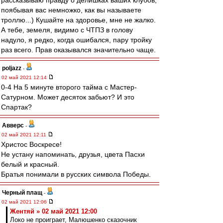
рассказываю правду о делишках ваших клубов,
поябывая вас немножко, как вы называете
троллю...) Кушайте на здоровье, мне не жалко.
А тебе, земеля, видимо с ЧТПЗ в голову
надуло, я редко, когда ошибался, пару тройку
раз всего. Прав оказывался значительно чаще.
poljazz
-
02 май 2021 12:14
0-4 На 5 минуте второго тайма с Мастер-
Сатурном. Может десяток забьют? И это
Спартак?
Авверс
-
02 май 2021 12:11
Христос Воскресе!
Не устану напоминать, друзья, цвета Пасхи
белый и красный.
Братья понимали в русских символа Победы.
Черный плащ
-
02 май 2021 12:06
Жентяй » 02 май 2021 12:00
Локо не проиграет, Малюшенко сказочник