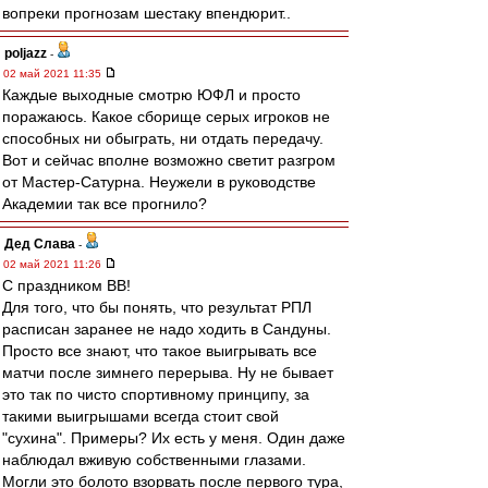
вопреки прогнозам шестаку впендюрит..
poljazz
-
02 май 2021 11:35
Каждые выходные смотрю ЮФЛ и просто
поражаюсь. Какое сборище серых игроков не
способных ни обыграть, ни отдать передачу.
Вот и сейчас вполне возможно светит разгром
от Мастер-Сатурна. Неужели в руководстве
Академии так все прогнило?
Дед Слава
-
02 май 2021 11:26
С праздником ВВ!
Для того, что бы понять, что результат РПЛ
расписан заранее не надо ходить в Сандуны.
Просто все знают, что такое выигрывать все
матчи после зимнего перерыва. Ну не бывает
это так по чисто спортивному принципу, за
такими выигрышами всегда стоит свой
"сухина". Примеры? Их есть у меня. Один даже
наблюдал вживую собственными глазами.
Могли это болото взорвать после первого тура,