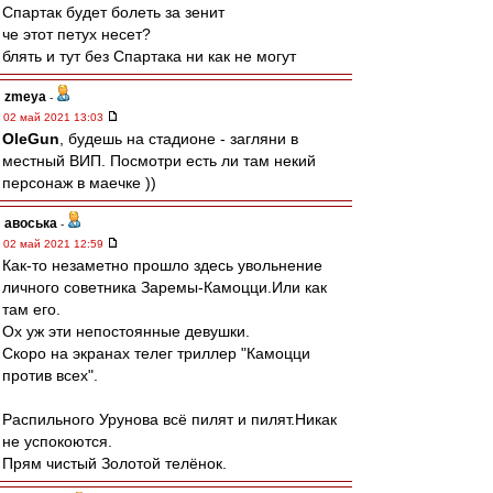
Спартак будет болеть за зенит
че этот петух несет?
блять и тут без Спартака ни как не могут
zmeya
-
02 май 2021 13:03
OleGun
, будешь на стадионе - загляни в
местный ВИП. Посмотри есть ли там некий
персонаж в маечке ))
авоська
-
02 май 2021 12:59
Как-то незаметно прошло здесь увольнение
личного советника Заремы-Камоцци.Или как
там его.
Ох уж эти непостоянные девушки.
Скоро на экранах телег триллер "Камоцци
против всех".
Распильного Урунова всё пилят и пилят.Никак
не успокоются.
Прям чистый Золотой телёнок.