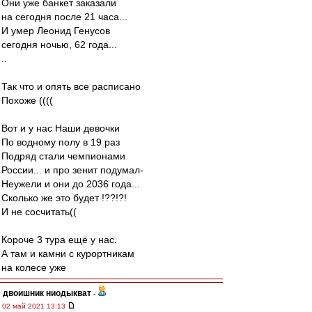
Они уже банкет заказали
на сегодня после 21 часа...
И умер Леонид Генусов
сегодня ночью, 62 года...
..
Так что и опять все расписано
Похоже ((((
Вот и у нас Наши девочки
По водному полу в 19 раз
Подряд стали чемпионами
России... и про зенит подумал-
Неужели и они до 2036 года...
Сколько же это будет !??!?!
И не сосчитать((
Короче 3 тура ещё у нас.
А там и камни с курортникам
на колесе уже
двоишник ниодыкват
-
02 май 2021 13:13