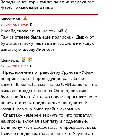
Западные конторы так же дают, игнорируя все
факты, слепо веря нашим.
Nikodimoff
-
02 май 2021 15:35
Инсайд снова слили не точный!))
Там (в ответе) была еще приписка - "Дырку от
бублика ты получишь за эти гроши, а не новую
азиатскую звезду Лионеля"!
Ценитель
-
02 май 2021 15:15
«Предложение по трансферу Урунова «Уфа»
не присылала. В предыдущие разы было
также: Шамиль Газизов через СМИ заявлял, что
выслано предложение на Остона, никаких
бумаг не было. И только после опровержения с
нашей стороны предложение поступало. И
каждый раз оно было крайне скромным.
«Спартак» намерен вернуть то, что потратил
на игрока, включая зарплату и подъемные.
Если получится заработать, то прекрасно, ведь
Газизов неоднократно заявлял, что Урунов это