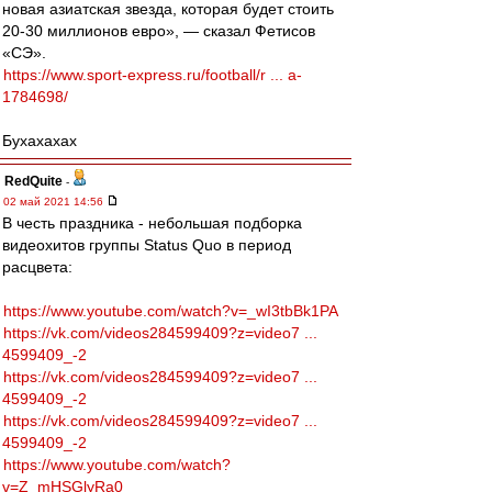
новая азиатская звезда, которая будет стоить
20-30 миллионов евро», — сказал Фетисов
«СЭ».
https://www.sport-express.ru/football/r ... a-
1784698/
Бухахахах
RedQuite
-
02 май 2021 14:56
В честь праздника - небольшая подборка
видеохитов группы Status Quo в период
расцвета:
https://www.youtube.com/watch?v=_wI3tbBk1PA
https://vk.com/videos284599409?z=video7 ...
4599409_-2
https://vk.com/videos284599409?z=video7 ...
4599409_-2
https://vk.com/videos284599409?z=video7 ...
4599409_-2
https://www.youtube.com/watch?
v=Z_mHSGlyRa0