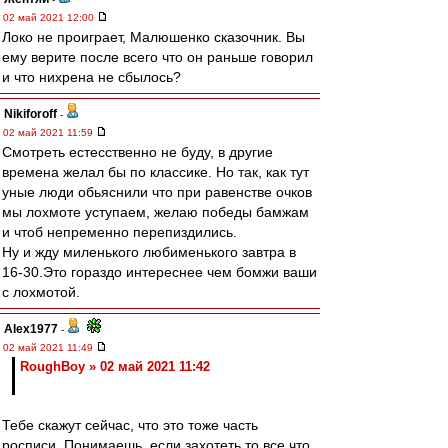
02 май 2021 12:00
Локо не проиграет, Малюшенко сказочник. Вы
ему верите после всего что он раньше говорил
и что нихрена не сбылось?
Nikiforoff
-
02 май 2021 11:59
Смотреть естесственно не буду, в другие
времена желал бы по классике. Но так, как тут
уные люди обьяснили что при равенстве очков
мы лохмоте уступаем, желаю победы бамжам
и чтоб непременно перепиздились.
Ну и жду миленького любименького завтра в
16-30.Это гораздо интереснее чем бомжи ваши
с лохмотой.
Alex1977
-
02 май 2021 11:49
RoughBoy » 02 май 2021 11:42
Тебе скажут сейчас, что это тоже часть
росписи. Понимаешь, если захотеть то все что