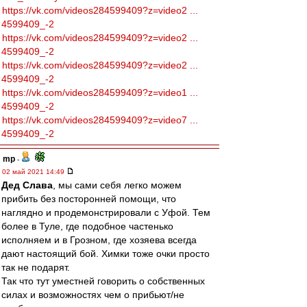
https://vk.com/videos284599409?z=video2 ...
4599409_-2
https://vk.com/videos284599409?z=video2 ...
4599409_-2
https://vk.com/videos284599409?z=video2 ...
4599409_-2
https://vk.com/videos284599409?z=video1 ...
4599409_-2
https://vk.com/videos284599409?z=video7 ...
4599409_-2
mp
-
02 май 2021 14:49
Дед Слава
, мы сами себя легко можем
прибить без посторонней помощи, что
наглядно и продемонстрировали с Уфой. Тем
более в Туле, где подобное частенько
исполняем и в Грозном, где хозяева всегда
дают настоящий бой. Химки тоже очки просто
так не подарят.
Так что тут уместней говорить о собственных
силах и возможностях чем о прибьют/не