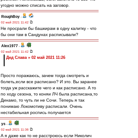
угодно можно списать на заговор.
RoughBoy
-
02 май 2021 11:42
Не просрали бы башкирам в одну калитку - что
бы они там в Сандунах расписывали?
Alex1977
-
02 май 2021 11:42
Дед Слава » 02 май 2021 11:26
Просто поражаюсь, зачем тогда смотреть и
болеть,если все расписано? И это. Вы заранее
тогда уж расскажите чего и как расписано. А то
по ходу сезона, то коняи ЛЧ была расписана,то
Динамо, то чуть ли не Сочи. Теперь я так
понимаю Локомотиву расписали. Очень
нестабильная роспись получается
ys
-
02 май 2021 11:36
А я даже как то не расстроюсь если Николич