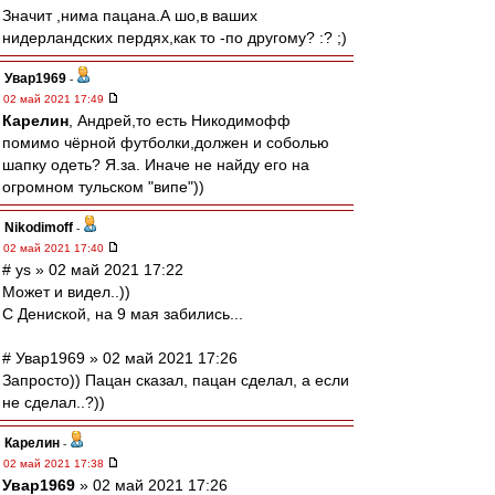
Значит ,нима пацана.А шо,в ваших
нидерландских пердях,как то -по другому? :? ;)
Увар1969
-
02 май 2021 17:49
Карелин
, Андрей,то есть Никодимофф
помимо чёрной футболки,должен и соболью
шапку одеть? Я.за. Иначе не найду его на
огромном тульском "випе"))
Nikodimoff
-
02 май 2021 17:40
# ys » 02 май 2021 17:22
Может и видел..))
С Дениской, на 9 мая забились...
# Увар1969 » 02 май 2021 17:26
Запросто)) Пацан сказал, пацан сделал, а если
не сделал..?))
Карелин
-
02 май 2021 17:38
Увар1969
» 02 май 2021 17:26