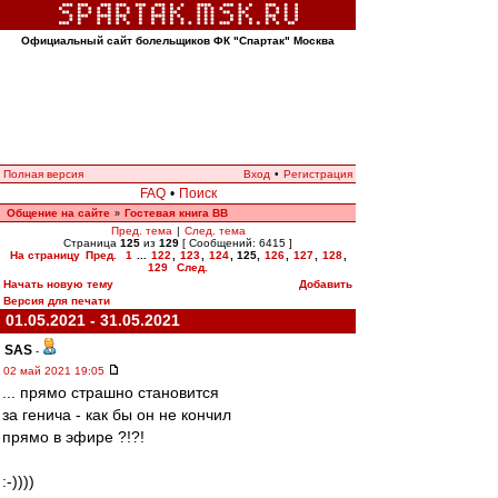
Официальный сайт болельщиков ФК "Спартак" Москва
Полная версия
Вход
•
Регистрация
FAQ
•
Поиск
Общение на сайте
Гостевая книга ВВ
»
Пред. тема
|
След. тема
Страница
125
из
129
[ Сообщений: 6415 ]
На страницу
Пред.
1
...
122
,
123
,
124
,
125
,
126
,
127
,
128
,
129
След.
Начать новую тему
Добавить
Версия для печати
01.05.2021 - 31.05.2021
SAS
-
02 май 2021 19:05
... прямо страшно становится
за генича - как бы он не кончил
прямо в эфире ?!?!
:-))))