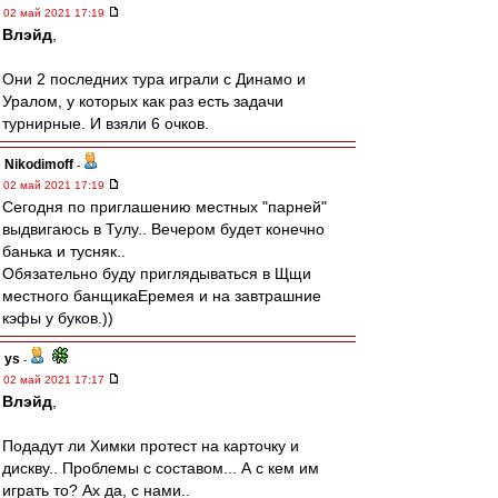
02 май 2021 17:19
Влэйд
,
Они 2 последних тура играли с Динамо и
Уралом, у которых как раз есть задачи
турнирные. И взяли 6 очков.
Nikodimoff
-
02 май 2021 17:19
Сегодня по приглашению местных "парней"
выдвигаюсь в Тулу.. Вечером будет конечно
банька и тусняк..
Обязательно буду приглядываться в Щщи
местного банщикаЕремея и на завтрашние
кэфы у буков.))
ys
-
02 май 2021 17:17
Влэйд
,
Подадут ли Химки протест на карточку и
дискву.. Проблемы с составом... А с кем им
играть то? Ах да, с нами..