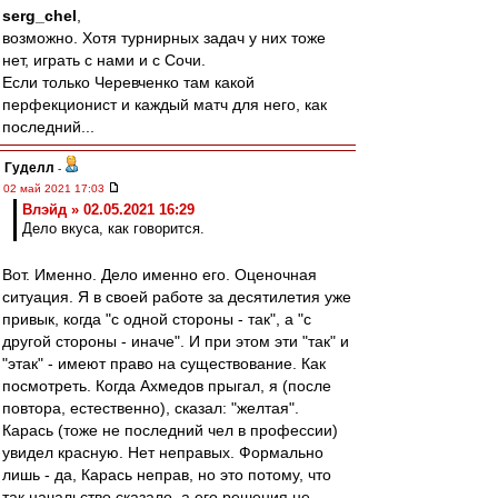
serg_chel
,
возможно. Хотя турнирных задач у них тоже
нет, играть с нами и с Сочи.
Если только Черевченко там какой
перфекционист и каждый матч для него, как
последний...
Гуделл
-
02 май 2021 17:03
Влэйд » 02.05.2021 16:29
Дело вкуса, как говорится.
Вот. Именно. Дело именно его. Оценочная
ситуация. Я в своей работе за десятилетия уже
привык, когда "с одной стороны - так", а "с
другой стороны - иначе". И при этом эти "так" и
"этак" - имеют право на существование. Как
посмотреть. Когда Ахмедов прыгал, я (после
повтора, естественно), сказал: "желтая".
Карась (тоже не последний чел в профессии)
увидел красную. Нет неправых. Формально
лишь - да, Карась неправ, но это потому, что
так начальство сказало, а его решения не