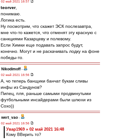
02 май 2021 16:57
teorver
,
понимаю.
Логика есть.
Ну посмотрим, что скажет ЭСК послезавтра,
мне что-то кажется, что отменят эту красную с
санкциями Казарцеву и полевому.
Если Химки еще подавать запрос будут,
конечно. Могут и не раскачивать лодку на фоне
победы-то.
Nikodimoff
-
02 май 2021 16:56
А, чо теперь банщики банчат букам сливы
инфы из Сандунов?
Пипец, пля, раньше самыми продвинутыми
футбольными инсайдерами были шлюхи из
Сохо))
wert_vao
-
02 май 2021 16:56
Увар1969 » 02 май 2021 16:48
Кому ВВерить то?