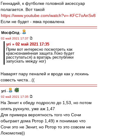
Геннадий, к футболке головной аксессуар
полагается. Вот такой
https://www.youtube.com/watch?v=-KFC7oAnSv8
Если не будет - явка провалена
МосфОлд
-
02 май 2021 17:37
yri » 02 май 2021 17:35
Прям вот интересно посмотреть как
краснознамённая защита Локо будет
расступаться) а вратарь республики
запускать между ног)
Наварят пару пеналей и вроде как у лохинь
совесть чиста...((
yri
-
02 май 2021 17:35
На Зенит к обеду подросло до 1,53, но потом
опять рухнуло, уже аж 1,47
Для примера вероятность того что Сочи
обыграет дома Ротор 1,49) я понимаю что
Сочи это не Зенит, но Ротор то это совсем не
Локомотив))