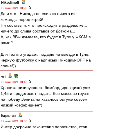
Nikodimoff
-
02 май 2021 18:20
Да и это.. Никогда не сливаю ничего из
команды перед игрой!
Ни составы и, что происходит в раздевалке...
ничего до слива составов от Доткома...
А, как ВВы думаете, кто будет в Туле у ФКСМ в
раме?
Для тех кто угадает, подарю на выезде в Туле,
черную футболку с надписью Никодим-OFF на
спине!))
yri
-
02 май 2021 18:18
Хроника пикирующего бомбардировщика) уже
1,45 и продолжает падать. Все массово грузят
на победу Зенита на казалось бы уже совсем
низкий коэффициент)
Карелин
-
02 май 2021 18:08
Интер досрочно законтечил первенство, став