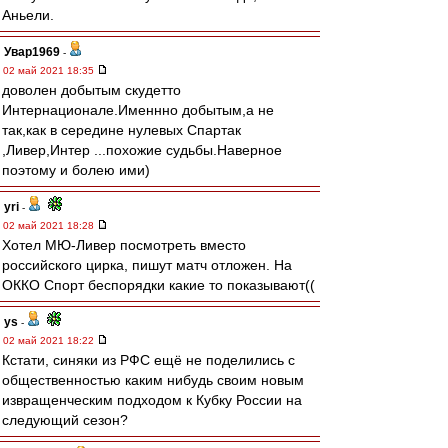
Аньели.
Увар1969
-
02 май 2021 18:35
доволен добытым скудетто
Интернационале.Именнно добытым,а не
так,как в середине нулевых Спартак
,Ливер,Интер ...похожие судьбы.Наверное
поэтому и болею ими)
yri
-
02 май 2021 18:28
Хотел МЮ-Ливер посмотреть вместо
российского цирка, пишут матч отложен. На
ОККО Спорт беспорядки какие то показывают((
ys
-
02 май 2021 18:22
Кстати, синяки из РФС ещё не поделились с
общественностью каким нибудь своим новым
извращенческим подходом к Кубку России на
следующий сезон?