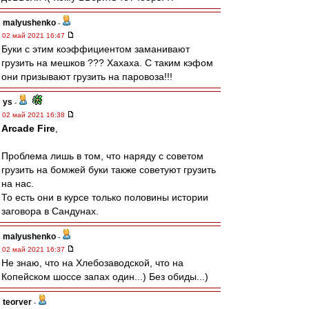
malyushenko
-
02 май 2021 16:47
Буки с этим коэффициентом заманивают
грузить на мешков ??? Хахаха. С таким кэфом
они призывают грузить на паровоза!!!
ys
-
02 май 2021 16:38
Arcade Fire
,
Проблема лишь в том, что наряду с советом
грузить на бомжей буки также советуют грузить
на нас.
То есть они в курсе только половины истории
заговора в Сандунах.
malyushenko
-
02 май 2021 16:37
Не знаю, что на Хлебозаводской, что на
Копейском шоссе запах один...) Без обиды...)
teorver
-