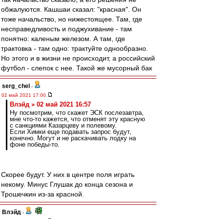
обжалуются. Кашшаи сказал: "красная". Он
тоже начальство, но нижестоящее. Там, где
несправедливость и поджухивание - там
понятно: каленым железом. А там, где
трактовка - там одно: трактуйте однообразно.
Но этого и в жизни не происходит, а российский
футбол - слепок с нее. Такой же мусорный бак
serg_chel
-
02 май 2021 17:00
Влэйд » 02 май 2021 16:57
Ну посмотрим, что скажет ЭСК послезавтра,
мне что-то кажется, что отменят эту красную
с санкциями Казарцеву и полевому.
Если Химки еще подавать запрос будут,
конечно. Могут и не раскачивать лодку на
фоне победы-то.
Скорее будут. У них в центре поля играть
некому. Минус Глушак до конца сезона и
Трошечкин из-за красной.
Влэйд
-