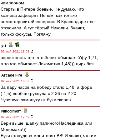
чемпионом.
Старты в Питере боевые. Не думаю, что
хозяева зафеерят. Нечем, как только
помастеровитей соперник. В Краснодаре еле
отскочили. А тут тёртый Николич. Значит,
только фокусы. Погляжу
yri
-
02 май 2021 18:08
вероятность того что Зенит обыграет Уфу 1,71,
а то что обыграет Локомотив 1,48))) цирк бля
Arcade Fire
-
02 май 2021 18:02
За пару часов на победу стало 1.48, а фора
(-1,5) вообще рухнула с 2.36 на 2.20.
Чувствую замануху от букмекеров.
Nikodimoff
-
02 май 2021 17:59
Бери выше, шапку папиногоНаследника или
Мономаха!))
Буки стопудово мониторят ВВ! И знают, что им