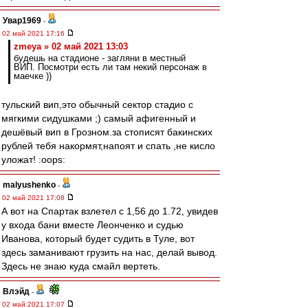
Увар1969
-
02 май 2021 17:16
zmeya » 02 май 2021 13:03
будешь на стадионе - загляни в местный
ВИП. Посмотри есть ли там некий персонаж в
маечке ))
тульский вип,это обычный сектор стадио с
мягкими сидушками ;) самый афигенный и
дешёвый вип в Грозном.за стописят бакинских
рублей тебя накормят,напоят и спать ,не кисло
уложат! :oops:
malyushenko
-
02 май 2021 17:08
А вот на Спартак взлетел с 1,56 до 1.72, увидев
у входа бани вместе Леонченко и судью
Иванова, который будет судить в Туле, вот
здесь заманивают грузить на нас, делай вывод.
Здесь не знаю куда смайл вертеть.
Влэйд
-
02 май 2021 17:07