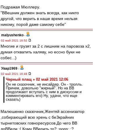
Подражая Мюллеру.
"ВВешник должен знать всегда, как никто
другой, что верить в наше время нельзя
никому, порой даже самому себе"
malyushenko
-
02 май 2021 16:52
Многие и грузят за 2 с лишним на паровоза х2,
думая отхватить халяву, но ессно буки не
собес...)
Увар1969
-
02 май 2021 16:48
Черный плащ » 02 май 2021 12:06
Он не сказочник, не инсайдер. Он - тролль.
Причем, довольно "жирный". Но на ВВ
продолжают вступать с ним в дискуссии и
комментировать его) Ну, удачи, что еще
сказать)
Малюшенко сказочник,Жентяй ассенизатор
,собирающий всю хрень с беЗкрайних
тырнетовских говноресурсов.До чего ВВ
доВВели :( Кому ВВерить то? :oops: :?