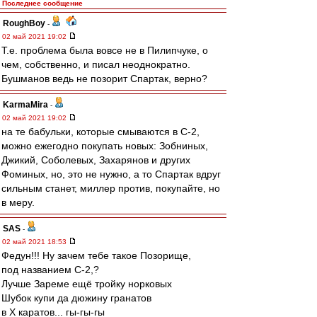
Последнее сообщение
RoughBoy
-
02 май 2021 19:02
Т.е. проблема была вовсе не в Пилипчуке, о
чем, собственно, и писал неоднократно.
Бушманов ведь не позорит Спартак, верно?
KarmaMira
-
02 май 2021 19:02
на те бабульки, которые смываются в С-2,
можно ежегодно покупать новых: Зобниных,
Джикий, Соболевых, Захарянов и других
Фоминых, но, это не нужно, а то Спартак вдруг
сильным станет, миллер против, покупайте, но
в меру.
SAS
-
02 май 2021 18:53
Федун!!! Ну зачем тебе такое Позорище,
под названием С-2,?
Лучше Зареме ещё тройку норковых
Шубок купи да дюжину гранатов
в Х каратов... гы-гы-гы