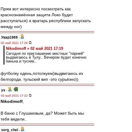
Прям вот интересно посмотреть как
краснознамённая защита Локо будет
расступаться) а вратарь республики запускать
между ног)
Увар1969
-
02 май 2021 17:26
Nikodimoff » 02 май 2021 17:19
Сегодня по приглашению местных "парней"
выдвигаюсь в Тулу.. Вечером будет конечно
банька и тусняк..
футболку одень,потолкуем)выдвигаюсь из
белгорода. тульский вип -это сурьёзно))
ys
-
02 май 2021 17:22
Nikodimoff
,
В баню с Глушаковым, да? Может быть мы
тебя видели..
serg_chel
-