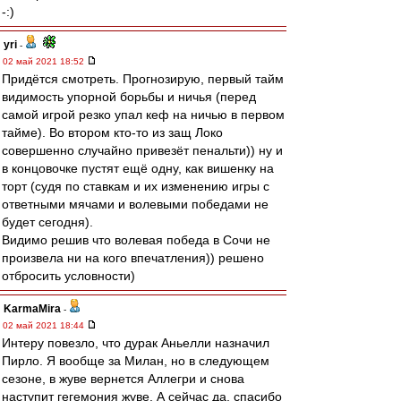
-:)
yri
-
02 май 2021 18:52
Придётся смотреть. Прогнозирую, первый тайм
видимость упорной борьбы и ничья (перед
самой игрой резко упал кеф на ничью в первом
тайме). Во втором кто-то из защ Локо
совершенно случайно привезёт пенальти)) ну и
в концовочке пустят ещё одну, как вишенку на
торт (судя по ставкам и их изменению игры с
ответными мячами и волевыми победами не
будет сегодня).
Видимо решив что волевая победа в Сочи не
произвела ни на кого впечатления)) решено
отбросить условности)
KarmaMira
-
02 май 2021 18:44
Интеру повезло, что дурак Аньелли назначил
Пирло. Я вообще за Милан, но в следующем
сезоне, в жуве вернется Аллегри и снова
наступит гегемония жуве. А сейчас да, спасибо