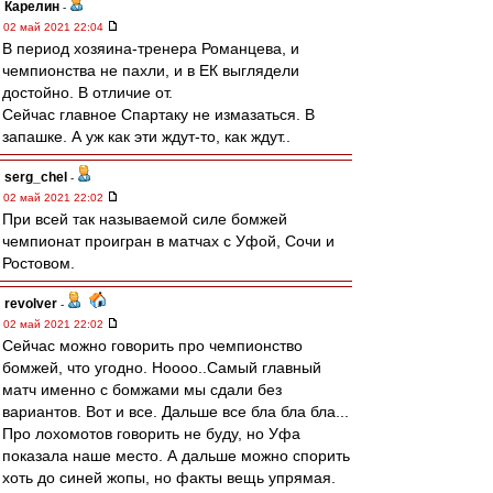
Карелин
-
02 май 2021 22:04
В период хозяина-тренера Романцева, и
чемпионства не пахли, и в ЕК выглядели
достойно. В отличие от.
Сейчас главное Спартаку не измазаться. В
запашке. А уж как эти ждут-то, как ждут..
serg_chel
-
02 май 2021 22:02
При всей так называемой силе бомжей
чемпионат проигран в матчах с Уфой, Сочи и
Ростовом.
revolver
-
02 май 2021 22:02
Сейчас можно говорить про чемпионство
бомжей, что угодно. Ноооо..Самый главный
матч именно с бомжами мы сдали без
вариантов. Вот и все. Дальше все бла бла бла...
Про лохомотов говорить не буду, но Уфа
показала наше место. А дальше можно спорить
хоть до синей жопы, но факты вещь упрямая.