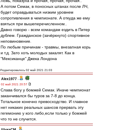
Ложь, показуха и прочая, прочая, прочая..
А потом Семак, в поносных штанах после ЛЧ,
будет оправдываться низким уровнем
сопротивления в чемпионате. А откуда же ему
взяться при вышеперечисленном..
Давно говорю - всем командам ездить в Питер
дублем. Гражданское (зачёркнуто) спортивное
неповиновение.
По любым причинам - травмы, внезапная корь
и т.д. Зато хоть молодых закалят. Как в
"Мексиканце" Джека Лондона
Редактировалось 02 май 2021 21:03
Alex1977
-
02 май 2021 20:57
Слава богу у бомжей Семак. Иначе чемпионат
заканчивался бы туров за 7-8 до конца.
Тотальное конечно превосходство. И главное
нет никаких реальных шансов прервать эту
гегемонию у кого либо,если только у бомжей
что то не случится.
ЩукаСМ
-