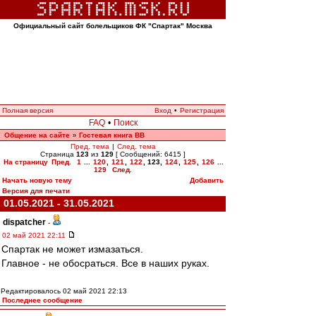
Официальный сайт болельщиков ФК "Спартак" Москва
Полная версия
Вход
•
Регистрация
FAQ
•
Поиск
Общение на сайте
Гостевая книга ВВ
»
Пред. тема
|
След. тема
Страница
123
из
129
[ Сообщений: 6415 ]
На страницу
Пред.
1
...
120
,
121
,
122
,
123
,
124
,
125
,
126
...
129
След.
Начать новую тему
Добавить
Версия для печати
01.05.2021 - 31.05.2021
dispatcher
-
02 май 2021 22:11
Спартак не может измазаться.
Главное - не обосраться. Все в наших руках.
Редактировалось 02 май 2021 22:13
Последнее сообщение