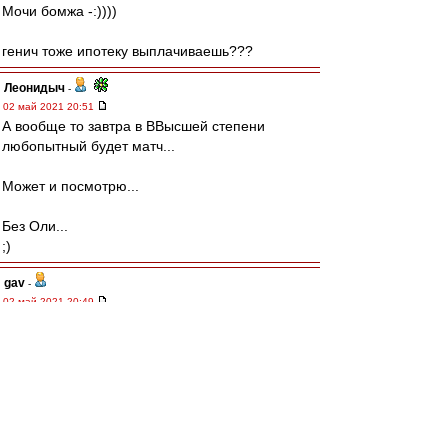
Мочи бомжа -:))))
генич тоже ипотеку выплачиваешь???
Леонидыч
-
02 май 2021 20:51
А вообще то завтра в ВВысшей степени
любопытный будет матч...
Может и посмотрю...
Без Оли...
;)
gav
-
02 май 2021 20:49
sengoku » 02 май 2021, 15:55
только Лигу конференций, где будет в
основном один отстой
ну вообще говоря, это даёт возможность
набрать клубное евроочко (рейтинг) и дать
игрокам почувствовать команды из других