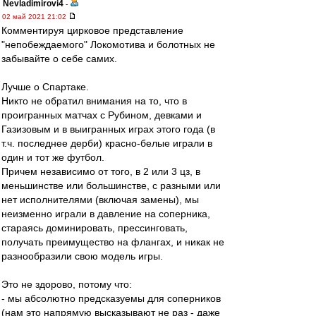
Nevladimirovi4
-
02 май 2021 21:02
Комментируя цирковое представление
"непобеждаемого" Локомотива и болотных не
забывайте о себе самих.
Лучше о Спартаке.
Никто не обратил внимания на то, что в
проигранных матчах с Рубином, девками и
Газизовым и в выигранных играх этого года (в
т.ч. последнее дерби) красно-белые играли в
один и тот же футбол.
Причем независимо от того, в 2 или 3 цз, в
меньшинстве или большинстве, с разными или
нет исполнителями (включая замены), мы
неизменно играли в давление на соперника,
стараясь доминировать, прессинговать,
получать преимущество на флангах, и никак не
разнообразили свою модель игры.
Это не здорово, потому что:
- мы абсолютно предсказуемы для соперников
(нам это напрямую высказывают не раз - даже