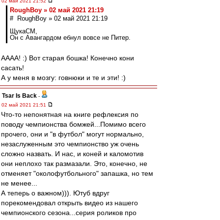
02 май 2021 21:52
RoughBoy » 02 май 2021 21:19
# RoughBoy » 02 май 2021 21:19
ЩукаСМ,
Он с Авангардом ебнул вовсе не Питер.
АААА! :) Вот старая бошка! Конечно кони
сасать!
А у меня в мозгу: говнюки и те и эти! :)
Tsar Is Back
-
02 май 2021 21:51
Что-то непонятная на книге рефлексия по
поводу чемпионства бомжей...Помимо всего
прочего, они и "в футбол" могут нормально,
незаслуженным это чемпионство уж очень
сложно назвать. И нас, и коней и каломотив
они неплохо так размазали. Это, конечно, не
отменяет "околофутбольного" запашка, но тем
не менее...
А теперь о важном))). Ютуб вдруг
порекомендовал открыть видео из нашего
чемпионского сезона...серия роликов про