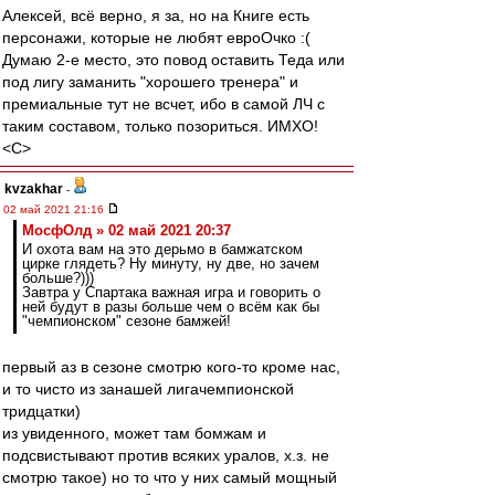
Алексей, всё верно, я за, но на Книге есть
персонажи, которые не любят евроОчко :(
Думаю 2-е место, это повод оставить Теда или
под лигу заманить "хорошего тренера" и
премиальные тут не всчет, ибо в самой ЛЧ с
таким составом, только позориться. ИМХО!
<C>
kvzakhar
-
02 май 2021 21:16
МосфОлд » 02 май 2021 20:37
И охота вам на это дерьмо в бамжатском
цирке глядеть? Ну минуту, ну две, но зачем
больше?)))
Завтра у Спартака важная игра и говорить о
ней будут в разы больше чем о всём как бы
"чемпионском" сезоне бамжей!
первый аз в сезоне смотрю кого-то кроме нас,
и то чисто из занашей лигачемпионской
тридцатки)
из увиденного, может там бомжам и
подсвистывают против всяких уралов, х.з. не
смотрю такое) но то что у них самый мощный