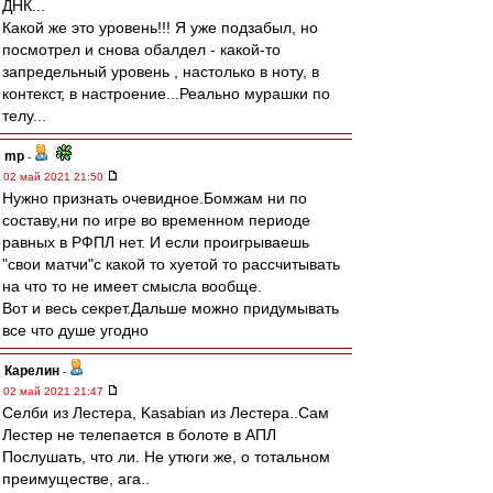
ДНК...
Какой же это уровень!!! Я уже подзабыл, но
посмотрел и снова обалдел - какой-то
запредельный уровень , настолько в ноту, в
контекст, в настроение...Реально мурашки по
телу...
mp
-
02 май 2021 21:50
Нужно признать очевидное.Бомжам ни по
составу,ни по игре во временном периоде
равных в РФПЛ нет. И если проигрываешь
"свои матчи"с какой то хуетой то рассчитывать
на что то не имеет смысла вообще.
Вот и весь секрет.Дальше можно придумывать
все что душе угодно
Карелин
-
02 май 2021 21:47
Селби из Лестера, Kasabian из Лестера..Сам
Лестер не телепается в болоте в АПЛ
Послушать, что ли. Не утюги же, о тотальном
преимуществе, ага..