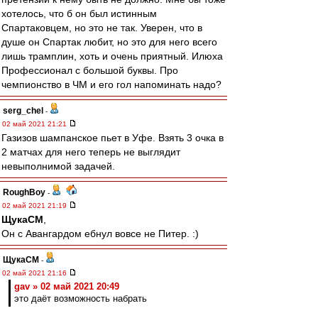
хотелось, что б он был истинным
Спартаковцем, но это не так. Уверен, что в
душе он Спартак любит, но это для него всего
лишь трамплин, хоть и очень приятный. Илюха
Профессионал с большой буквы. Про
чемпионство в ЧМ и его гол напоминать надо?
serg_chel
-
02 май 2021 21:21
Газизов шампанское пьет в Уфе. Взять 3 очка в
2 матчах для него теперь не выглядит
невыполнимой задачей.
RoughBoy
-
02 май 2021 21:19
ЩукаСМ
,
Он с Авангардом ебнул вовсе не Питер. :)
ЩукаСМ
-
02 май 2021 21:16
gav » 02 май 2021 20:49
это даёт возможность набрать