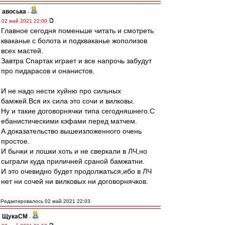
авоська
-
02 май 2021 22:00
Главное сегодня поменьше читать и смотреть
кваканье с болота и подкваканье жополизов
всех мастей.
Завтра Спартак играет и все напрочь забудут
про пидарасов и онанистов.
И не надо нести хуйню про сильных
бамжей.Вся их сила это сочи и вилковы.
Ну и такие договорнячки типа сегодняшнего.С
ебанистическими кэфами перед матчем.
А доказательство вышеизложенного очень
простое.
И бычки и лошки хоть и не сверкали в ЛЧ,но
сыграли куда приличней сраной бамжатни.
И это очевидно будет продолжаться,ибо в ЛЧ
нет ни сочей ни вилковых ни договорнячков.
Редактировалось 02 май 2021 22:03
ЩукаСМ
-