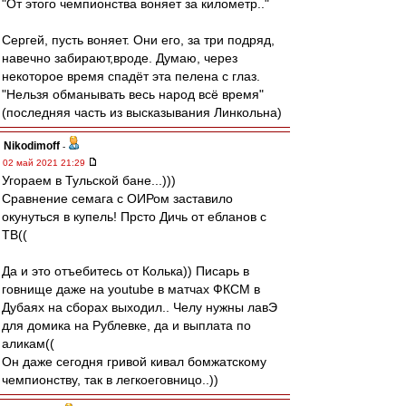
"От этого чемпионства воняет за километр.."
Сергей, пусть воняет. Они его, за три подряд,
навечно забирают,вроде. Думаю, через
некоторое время спадёт эта пелена с глаз.
"Нельзя обманывать весь народ всё время"
(последняя часть из высказывания Линкольна)
Nikodimoff
-
02 май 2021 21:29
Угораем в Тульской бане...)))
Сравнение семага с ОИРом заставило
окунуться в купель! Прсто Дичь от ебланов с
ТВ((
Да и это отъебитесь от Колька)) Писарь в
говнище даже на youtube в матчах ФКСМ в
Дубаях на сборах выходил.. Челу нужны лавЭ
для домика на Рублевке, да и выплата по
аликам((
Он даже сегодня гривой кивал бомжатскому
чемпионству, так в легкоеговницо..))