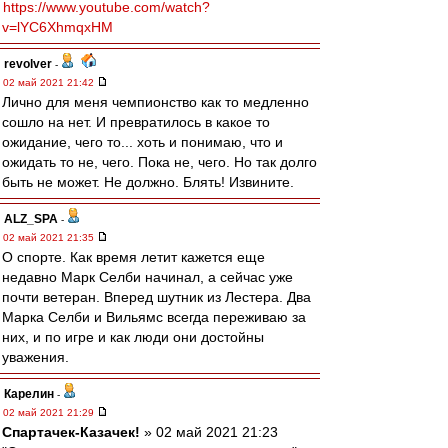
https://www.youtube.com/watch?
v=lYC6XhmqxHM
revolver
-
02 май 2021 21:42
Лично для меня чемпионство как то медленно
сошло на нет. И превратилось в какое то
ожидание, чего то... хоть и понимаю, что и
ожидать то не, чего. Пока не, чего. Но так долго
быть не может. Не должно. Блять! Извините.
ALZ_SPA
-
02 май 2021 21:35
О спорте. Как время летит кажется еще
недавно Марк Селби начинал, а сейчас уже
почти ветеран. Вперед шутник из Лестера. Два
Марка Селби и Вильямс всегда переживаю за
них, и по игре и как люди они достойны
уважения.
Карелин
-
02 май 2021 21:29
Спартачек-Казачек!
» 02 май 2021 21:23