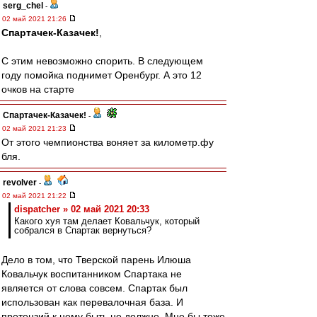
serg_chel
-
02 май 2021 21:26
Спартачек-Казачек!
,
C этим невозможно спорить. В следующем
году помойка поднимет Оренбург. А это 12
очков на старте
Спартачек-Казачек!
-
02 май 2021 21:23
От этого чемпионства воняет за километр.фу
бля.
revolver
-
02 май 2021 21:22
dispatcher » 02 май 2021 20:33
Какого хуя там делает Ковальчук, который
собрался в Спартак вернуться?
Дело в том, что Тверской парень Илюша
Ковальчук воспитанником Спартака не
является от слова совсем. Спартак был
использован как перевалочная база. И
претензий к нему быть не должно. Мне бы тоже