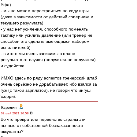
Уфа)
- мы не можем перестроиться по ходу игры
(даже в зависимости от действий соперника и
текущего результата)
- у нас нет усиления, способного поменять
тактику или усилить давление (или тренер не
способен это сделать имеющимся набором
исполнителей)
- в итоге мы очень зависимы в плане
результата от случая (получится-не получится)
и судейства.
ИМХО здесь по ряду аспектов тренерский штаб
очень серьёзно не дорабатывает, ибо взялся за
гуж (с такой зарплатой), не говори что ингуш
\сорри\.
Карелин
-
02 май 2021 20:58
Во что превратили первенство страны эти
пьяные от собственной безнаказанности
оккупанты?