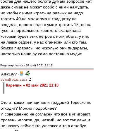
состав для нашего болота думаю вопросов нет,
даже симак не может особо с ними намудить.
но чтобы с ними играть на равных не надо
тратить 40 на малколма и тридцатку на
вендела, просто надо с умом тратить 18, не на
гуся, а нормального крепкого скандинава
который будет этих негров с ноги ебать. у них
на лавке оздоев, у нас оганесян или кто там.
бомжи пидарасы, но нсколько они пидарасы,
настолько наше ру само постоянно мудит.
Редактировалось 02 май 2021 21:17
Alex1977
-
02 май 2021 21:15
Карелин » 02 май 2021 21:10
Это от каких принципов и традиций Тедеско не
отходит? Можно подробнее?
И совершенно не согласен что все в уг играют.
Уровень игроков, да, низкий, но вот так даже и
не назову сейчас кто уж совсем то в автобус