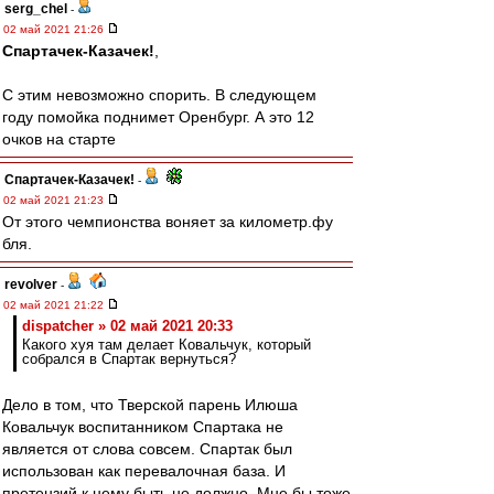
serg_chel
-
02 май 2021 21:26
Спартачек-Казачек!
,
C этим невозможно спорить. В следующем
году помойка поднимет Оренбург. А это 12
очков на старте
Спартачек-Казачек!
-
02 май 2021 21:23
От этого чемпионства воняет за километр.фу
бля.
revolver
-
02 май 2021 21:22
dispatcher » 02 май 2021 20:33
Какого хуя там делает Ковальчук, который
собрался в Спартак вернуться?
Дело в том, что Тверской парень Илюша
Ковальчук воспитанником Спартака не
является от слова совсем. Спартак был
использован как перевалочная база. И
претензий к нему быть не должно. Мне бы тоже