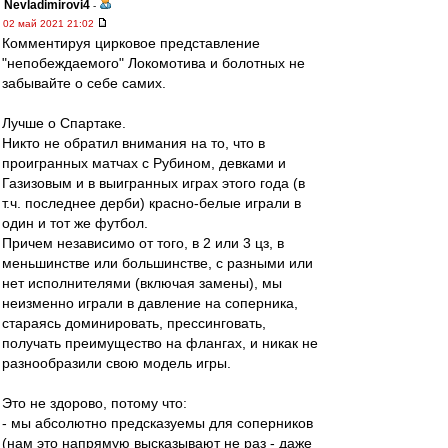
Nevladimirovi4
-
02 май 2021 21:02
Комментируя цирковое представление
"непобеждаемого" Локомотива и болотных не
забывайте о себе самих.
Лучше о Спартаке.
Никто не обратил внимания на то, что в
проигранных матчах с Рубином, девками и
Газизовым и в выигранных играх этого года (в
т.ч. последнее дерби) красно-белые играли в
один и тот же футбол.
Причем независимо от того, в 2 или 3 цз, в
меньшинстве или большинстве, с разными или
нет исполнителями (включая замены), мы
неизменно играли в давление на соперника,
стараясь доминировать, прессинговать,
получать преимущество на флангах, и никак не
разнообразили свою модель игры.
Это не здорово, потому что:
- мы абсолютно предсказуемы для соперников
(нам это напрямую высказывают не раз - даже