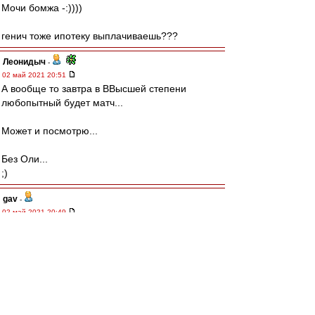
Мочи бомжа -:))))
генич тоже ипотеку выплачиваешь???
Леонидыч
-
02 май 2021 20:51
А вообще то завтра в ВВысшей степени
любопытный будет матч...
Может и посмотрю...
Без Оли...
;)
gav
-
02 май 2021 20:49
sengoku » 02 май 2021, 15:55
только Лигу конференций, где будет в
основном один отстой
ну вообще говоря, это даёт возможность
набрать клубное евроочко (рейтинг) и дать
игрокам почувствовать команды из других