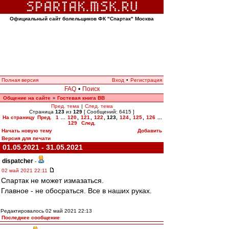
Официальный сайт болельщиков ФК "Спартак" Москва
Полная версия
Вход
•
Регистрация
FAQ
•
Поиск
Общение на сайте
Гостевая книга ВВ
»
Пред. тема
|
След. тема
Страница
123
из
129
[ Сообщений: 6415 ]
На страницу
Пред.
1
...
120
,
121
,
122
,
123
,
124
,
125
,
126
...
129
След.
Начать новую тему
Добавить
Версия для печати
01.05.2021 - 31.05.2021
dispatcher
-
02 май 2021 22:11
Спартак не может измазаться.
Главное - не обосраться. Все в наших руках.
Редактировалось 02 май 2021 22:13
Последнее сообщение