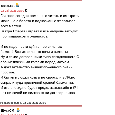
авоська
-
02 май 2021 22:00
Главное сегодня поменьше читать и смотреть
кваканье с болота и подкваканье жополизов
всех мастей.
Завтра Спартак играет и все напрочь забудут
про пидарасов и онанистов.
И не надо нести хуйню про сильных
бамжей.Вся их сила это сочи и вилковы.
Ну и такие договорнячки типа сегодняшнего.С
ебанистическими кэфами перед матчем.
А доказательство вышеизложенного очень
простое.
И бычки и лошки хоть и не сверкали в ЛЧ,но
сыграли куда приличней сраной бамжатни.
И это очевидно будет продолжаться,ибо в ЛЧ
нет ни сочей ни вилковых ни договорнячков.
Редактировалось 02 май 2021 22:03
ЩукаСМ
-