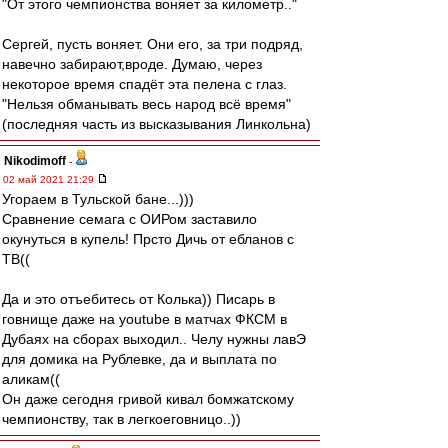
"От этого чемпионства воняет за километр.."
Сергей, пусть воняет. Они его, за три подряд,
навечно забирают,вроде. Думаю, через
некоторое время спадёт эта пелена с глаз.
"Нельзя обманывать весь народ всё время"
(последняя часть из высказывания Линкольна)
Nikodimoff
-
02 май 2021 21:29
Угораем в Тульской бане...)))
Сравнение семага с ОИРом заставило
окунуться в купель! Прсто Дичь от ебланов с
ТВ((
Да и это отъебитесь от Колька)) Писарь в
говнище даже на youtube в матчах ФКСМ в
Дубаях на сборах выходил.. Челу нужны лавЭ
для домика на Рублевке, да и выплата по
аликам((
Он даже сегодня гривой кивал бомжатскому
чемпионству, так в легкоеговницо..))