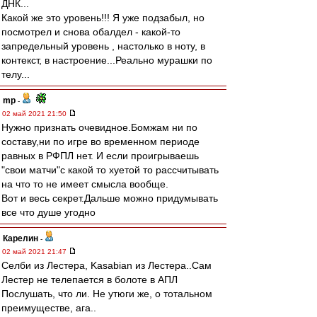
ДНК...
Какой же это уровень!!! Я уже подзабыл, но
посмотрел и снова обалдел - какой-то
запредельный уровень , настолько в ноту, в
контекст, в настроение...Реально мурашки по
телу...
mp
-
02 май 2021 21:50
Нужно признать очевидное.Бомжам ни по
составу,ни по игре во временном периоде
равных в РФПЛ нет. И если проигрываешь
"свои матчи"с какой то хуетой то рассчитывать
на что то не имеет смысла вообще.
Вот и весь секрет.Дальше можно придумывать
все что душе угодно
Карелин
-
02 май 2021 21:47
Селби из Лестера, Kasabian из Лестера..Сам
Лестер не телепается в болоте в АПЛ
Послушать, что ли. Не утюги же, о тотальном
преимуществе, ага..