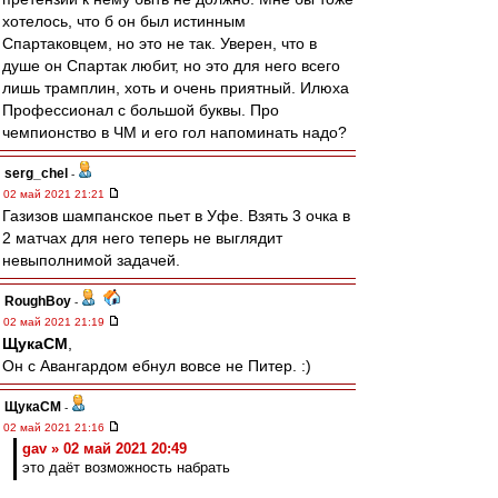
хотелось, что б он был истинным
Спартаковцем, но это не так. Уверен, что в
душе он Спартак любит, но это для него всего
лишь трамплин, хоть и очень приятный. Илюха
Профессионал с большой буквы. Про
чемпионство в ЧМ и его гол напоминать надо?
serg_chel
-
02 май 2021 21:21
Газизов шампанское пьет в Уфе. Взять 3 очка в
2 матчах для него теперь не выглядит
невыполнимой задачей.
RoughBoy
-
02 май 2021 21:19
ЩукаСМ
,
Он с Авангардом ебнул вовсе не Питер. :)
ЩукаСМ
-
02 май 2021 21:16
gav » 02 май 2021 20:49
это даёт возможность набрать