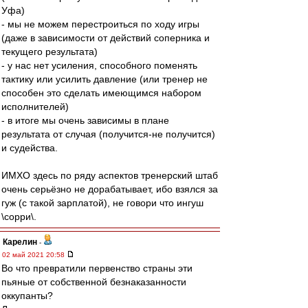
Уфа)
- мы не можем перестроиться по ходу игры
(даже в зависимости от действий соперника и
текущего результата)
- у нас нет усиления, способного поменять
тактику или усилить давление (или тренер не
способен это сделать имеющимся набором
исполнителей)
- в итоге мы очень зависимы в плане
результата от случая (получится-не получится)
и судейства.
ИМХО здесь по ряду аспектов тренерский штаб
очень серьёзно не дорабатывает, ибо взялся за
гуж (с такой зарплатой), не говори что ингуш
\сорри\.
Карелин
-
02 май 2021 20:58
Во что превратили первенство страны эти
пьяные от собственной безнаказанности
оккупанты?