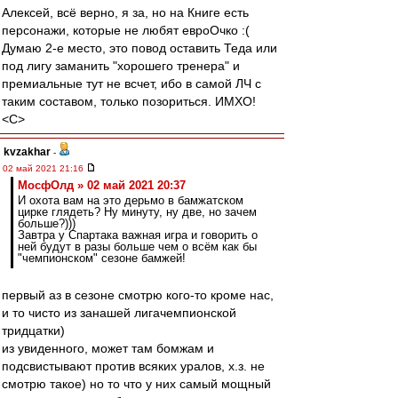
Алексей, всё верно, я за, но на Книге есть
персонажи, которые не любят евроОчко :(
Думаю 2-е место, это повод оставить Теда или
под лигу заманить "хорошего тренера" и
премиальные тут не всчет, ибо в самой ЛЧ с
таким составом, только позориться. ИМХО!
<C>
kvzakhar
-
02 май 2021 21:16
МосфОлд » 02 май 2021 20:37
И охота вам на это дерьмо в бамжатском
цирке глядеть? Ну минуту, ну две, но зачем
больше?)))
Завтра у Спартака важная игра и говорить о
ней будут в разы больше чем о всём как бы
"чемпионском" сезоне бамжей!
первый аз в сезоне смотрю кого-то кроме нас,
и то чисто из занашей лигачемпионской
тридцатки)
из увиденного, может там бомжам и
подсвистывают против всяких уралов, х.з. не
смотрю такое) но то что у них самый мощный