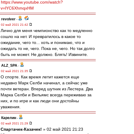
https://www.youtube.com/watch?
v=lYC6XhmqxHM
revolver
-
02 май 2021 21:42
Лично для меня чемпионство как то медленно
сошло на нет. И превратилось в какое то
ожидание, чего то... хоть и понимаю, что и
ожидать то не, чего. Пока не, чего. Но так долго
быть не может. Не должно. Блять! Извините.
ALZ_SPA
-
02 май 2021 21:35
О спорте. Как время летит кажется еще
недавно Марк Селби начинал, а сейчас уже
почти ветеран. Вперед шутник из Лестера. Два
Марка Селби и Вильямс всегда переживаю за
них, и по игре и как люди они достойны
уважения.
Карелин
-
02 май 2021 21:29
Спартачек-Казачек!
» 02 май 2021 21:23