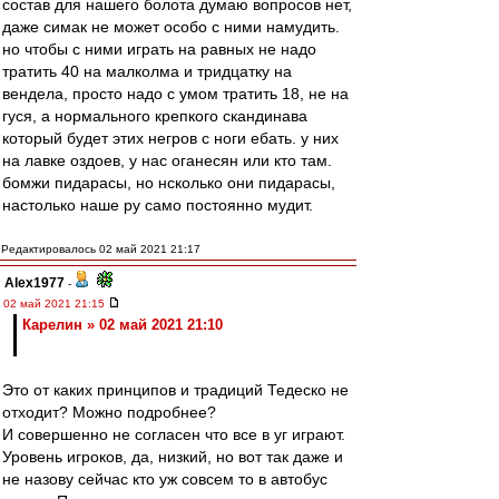
состав для нашего болота думаю вопросов нет,
даже симак не может особо с ними намудить.
но чтобы с ними играть на равных не надо
тратить 40 на малколма и тридцатку на
вендела, просто надо с умом тратить 18, не на
гуся, а нормального крепкого скандинава
который будет этих негров с ноги ебать. у них
на лавке оздоев, у нас оганесян или кто там.
бомжи пидарасы, но нсколько они пидарасы,
настолько наше ру само постоянно мудит.
Редактировалось 02 май 2021 21:17
Alex1977
-
02 май 2021 21:15
Карелин » 02 май 2021 21:10
Это от каких принципов и традиций Тедеско не
отходит? Можно подробнее?
И совершенно не согласен что все в уг играют.
Уровень игроков, да, низкий, но вот так даже и
не назову сейчас кто уж совсем то в автобус