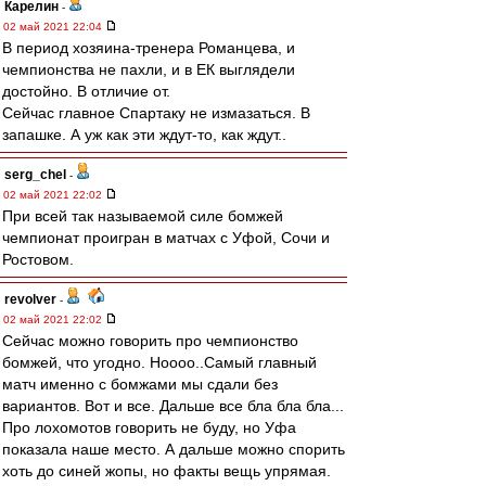
Карелин
-
02 май 2021 22:04
В период хозяина-тренера Романцева, и
чемпионства не пахли, и в ЕК выглядели
достойно. В отличие от.
Сейчас главное Спартаку не измазаться. В
запашке. А уж как эти ждут-то, как ждут..
serg_chel
-
02 май 2021 22:02
При всей так называемой силе бомжей
чемпионат проигран в матчах с Уфой, Сочи и
Ростовом.
revolver
-
02 май 2021 22:02
Сейчас можно говорить про чемпионство
бомжей, что угодно. Ноооо..Самый главный
матч именно с бомжами мы сдали без
вариантов. Вот и все. Дальше все бла бла бла...
Про лохомотов говорить не буду, но Уфа
показала наше место. А дальше можно спорить
хоть до синей жопы, но факты вещь упрямая.