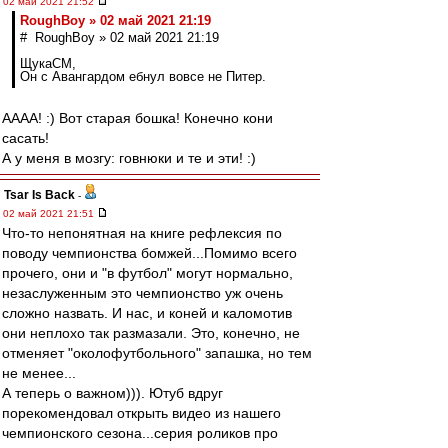
02 май 2021 21:52
RoughBoy » 02 май 2021 21:19
# RoughBoy » 02 май 2021 21:19
ЩукаСМ,
Он с Авангардом ебнул вовсе не Питер.
АААА! :) Вот старая бошка! Конечно кони
сасать!
А у меня в мозгу: говнюки и те и эти! :)
Tsar Is Back
-
02 май 2021 21:51
Что-то непонятная на книге рефлексия по
поводу чемпионства бомжей...Помимо всего
прочего, они и "в футбол" могут нормально,
незаслуженным это чемпионство уж очень
сложно назвать. И нас, и коней и каломотив
они неплохо так размазали. Это, конечно, не
отменяет "околофутбольного" запашка, но тем
не менее...
А теперь о важном))). Ютуб вдруг
порекомендовал открыть видео из нашего
чемпионского сезона...серия роликов про