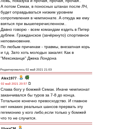
Ложь, показуха и прочая, прочая, прочая..
А потом Семак, в поносных штанах после ЛЧ,
будет оправдываться низким уровнем
сопротивления в чемпионате. А откуда же ему
взяться при вышеперечисленном..
Давно говорю - всем командам ездить в Питер
дублем. Гражданское (зачёркнуто) спортивное
неповиновение.
По любым причинам - травмы, внезапная корь
и т.д. Зато хоть молодых закалят. Как в
"Мексиканце" Джека Лондона
Редактировалось 02 май 2021 21:03
Alex1977
-
02 май 2021 20:57
Слава богу у бомжей Семак. Иначе чемпионат
заканчивался бы туров за 7-8 до конца.
Тотальное конечно превосходство. И главное
нет никаких реальных шансов прервать эту
гегемонию у кого либо,если только у бомжей
что то не случится.
ЩукаСМ
-