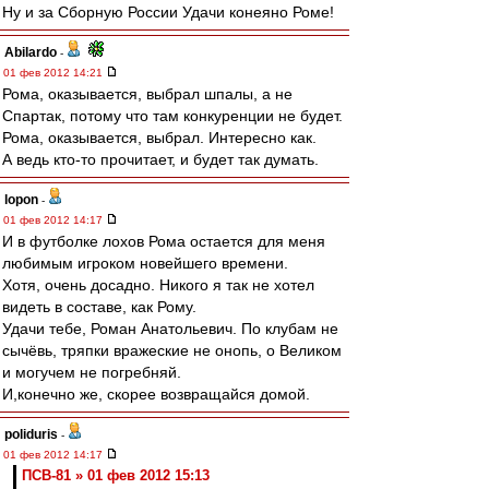
Ну и за Сборную России Удачи конеяно Роме!
Abilardo
-
01 фев 2012 14:21
Рома, оказывается, выбрал шпалы, а не
Спартак, потому что там конкуренции не будет.
Рома, оказывается, выбрал. Интересно как.
А ведь кто-то прочитает, и будет так думать.
lopon
-
01 фев 2012 14:17
И в футболке лохов Рома остается для меня
любимым игроком новейшего времени.
Хотя, очень досадно. Никого я так не хотел
видеть в составе, как Рому.
Удачи тебе, Роман Анатольевич. По клубам не
сычёвь, тряпки вражеские не онопь, о Великом
и могучем не погребняй.
И,конечно же, скорее возвращайся домой.
poliduris
-
01 фев 2012 14:17
ПСВ-81 » 01 фев 2012 15:13