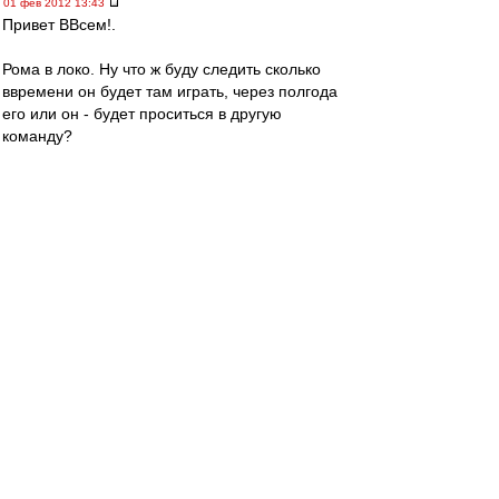
01 фев 2012 13:43
Привет ВВсем!.
Рома в локо. Ну что ж буду следить сколько
ввремени он будет там играть, через полгода
его или он - будет проситься в другую
команду?
Рома, ну почему ты не остался в Англии в
любой другой команде, а приехал в команду,
где болельщики - одни "лялечки" :evil: :D
whiplash
-
01 фев 2012 13:41
Немного о раскладах на Copa Del Sol
1) Для выхода в финал турнира Спартаку
достаточно побед над Русенборгом и Мольде.
2) В случае нашей победы сегодня по пенальти
Русенборг будет выше в таблице (поскольку
главным критерием при равенстве очков
является разность голов) и, кроме своей
победы над Мольде, Спартаку для выхода в
финал потребуется ещё осечка Русенборга в