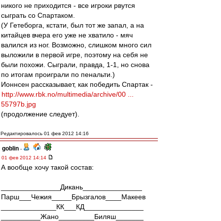
никого не приходится - все игроки рвутся
сыграть со Спартаком.
(У Гетеборга, кстати, был тот же запал, а на
китайцев вчера его уже не хватило - мяч
валился из ног. Возможно, слишком много сил
выложили в первой игре, поэтому на себя не
были похожи. Сыграли, правда, 1-1, но снова
по итогам проиграли по пенальти.)
Ионнсен рассказывает, как победить Спартак -
http://www.rbk.no/multimedia/archive/00 ...
55797b.jpg
(продолжение следует).
Редактировалось 01 фев 2012 14:16
goblin
-
01 фев 2012 14:14
А вообще хочу такой состав:
_______________Дикань_______________
Парш___Чежия_____Брызгалов____Макеев
______________КК___КД_______________
__________Жано_________Биляш_______