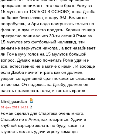
прекрасно понимает , что если брать Рому за
15 мультов то ТОЛЬКО В ОСНОВУ, тогда Дзюба
на банке безвылазно, и пару ЭМ -Велик не
попробуешь, и Ари надо наигрывать только на
фланге, а лучше всего продать. Карпин гендир
прекрасно понимал что 30-ти летний Рома за
15 мультов это футбольный неликвид, эти
деньги не вернуться никогда , а вот назабивает
ли Рома кучу голов на 15 мультов большой
вопрос. Думаю надо пожелать Роме удачи и
все, естественно не в матче с нами . И вообще
если Дзюба начнет играть как он должен,
уверен сегодняшний срач покажется смешным
и ниочем. Оч надеюсь на Дзюбу, должен он
начать штамповать голы, и топтать врагов.
blind_guardian
-
01 фев 2012 14:12
Роман сделал для Спартака очень много.
Спасибо не в Анжи, как говорится. Удачи в
клубной карьере желать не буду, какая то
глупость желать удачи игроку команды