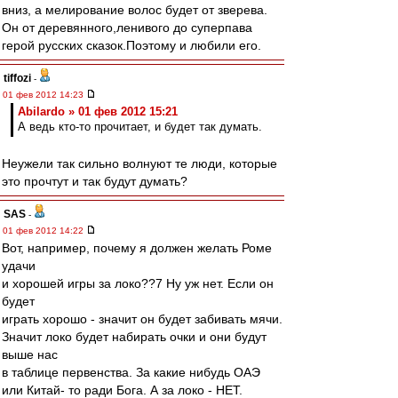
вниз, а мелирование волос будет от зверева.
Он от деревянного,ленивого до суперпава
герой русских сказок.Поэтому и любили его.
tiffozi
-
01 фев 2012 14:23
Abilardo » 01 фев 2012 15:21
А ведь кто-то прочитает, и будет так думать.
Неужели так сильно волнуют те люди, которые
это прочтут и так будут думать?
SAS
-
01 фев 2012 14:22
Вот, например, почему я должен желать Роме
удачи
и хорошей игры за локо??7 Ну уж нет. Если он
будет
играть хорошо - значит он будет забивать мячи.
Значит локо будет набирать очки и они будут
выше нас
в таблице первенства. За какие нибудь ОАЭ
или Китай- то ради Бога. А за локо - НЕТ.