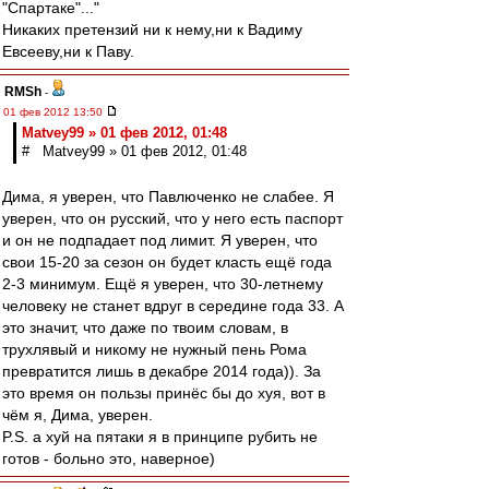
"Спартаке"..."
Никаких претензий ни к нему,ни к Вадиму
Евсееву,ни к Паву.
RMSh
-
01 фев 2012 13:50
Matvey99 » 01 фев 2012, 01:48
# Matvey99 » 01 фев 2012, 01:48
Дима, я уверен, что Павлюченко не слабее. Я
уверен, что он русский, что у него есть паспорт
и он не подпадает под лимит. Я уверен, что
свои 15-20 за сезон он будет класть ещё года
2-3 минимум. Ещё я уверен, что 30-летнему
человеку не станет вдруг в середине года 33. А
это значит, что даже по твоим словам, в
трухлявый и никому не нужный пень Рома
превратится лишь в декабре 2014 года)). За
это время он пользы принёс бы до хуя, вот в
чём я, Дима, уверен.
P.S. а хуй на пятаки я в принципе рубить не
готов - больно это, наверное)