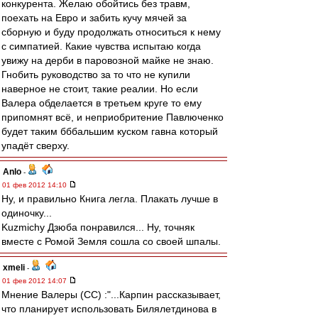
конкурента. Желаю обойтись без травм,
поехать на Евро и забить кучу мячей за
сборную и буду продолжать относиться к нему
с симпатией. Какие чувства испытаю когда
увижу на дерби в паровозной майке не знаю.
Гнобить руководство за то что не купили
наверное не стоит, такие реалии. Но если
Валера обделается в третьем круге то ему
припомнят всё, и неприобритение Павлюченко
будет таким бббальшим куском гавна который
упадёт сверху.
Anlo
-
01 фев 2012 14:10
Ну, и правильно Книга легла. Плакать лучше в
одиночку...
Kuzmichу Дзюба понравился... Ну, точняк
вместе с Ромой Земля сошла со своей шпалы.
xmeli
-
01 фев 2012 14:07
Мнение Валеры (СС) :"...Карпин рассказывает,
что планирует использовать Билялетдинова в