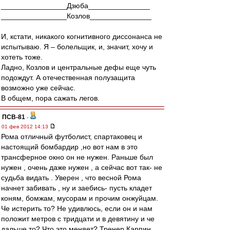
________________Дзюба_______________
________________Козлов_______________
И, кстати, никакого когнитивного диссонанса не
испытываю. Я – болельщик, и, значит, хочу и
хотеть тоже.
Ладно, Козлов и центральные дефы еще чуть
подождут. А отечественная полузащита
возможно уже сейчас.
В общем, пора сажать легов.
ПСВ-81
-
01 фев 2012 14:13
Рома отличный футболист, спартаковец и
настоящий бомбардир ,но вот нам в это
трансферное окно он не нужен. Раньше был
нужен , очень даже нужен , а сейчас вот так- не
судьба видать . Уверен , что весной Рома
начнет забивать , ну и заебись- пусть кладет
коням, бомжам, мусорам и прочим онжуйцам.
Че истерить то? Не удивлюсь, если он и нам
положит метров с тридцати и в девятину и че
дальше то? Что это меняет? Тренер Карпин