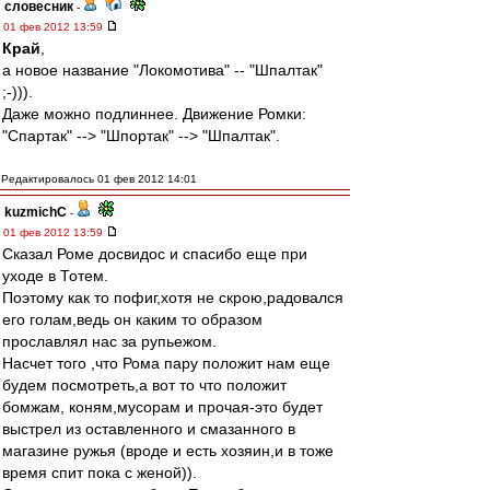
словесник
-
01 фев 2012 13:59
Край
,
а новое название "Локомотива" -- "Шпалтак"
;-))).
Даже можно подлиннее. Движение Ромки:
"Спартак" --> "Шпортак" --> "Шпалтак".
Редактировалось 01 фев 2012 14:01
kuzmichC
-
01 фев 2012 13:59
Сказал Роме досвидос и спасибо еще при
уходе в Тотем.
Поэтому как то пофиг,хотя не скрою,радовался
его голам,ведь он каким то образом
прославлял нас за рупьежом.
Насчет того ,что Рома пару положит нам еще
будем посмотреть,а вот то что положит
бомжам, коням,мусорам и прочая-это будет
выстрел из оставленного и смазанного в
магазине ружья (вроде и есть хозяин,и в тоже
время спит пока с женой)).