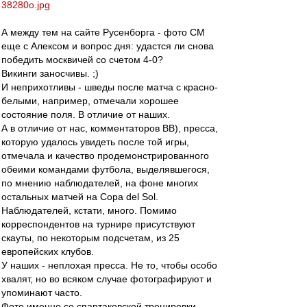
38280o.jpg
А между тем на сайте Русенборга - фото СМ
еще с Алексом и вопрос дня: удастся ли снова
победить москвичей со счетом 4-0?
Викинги заносчивы. ;)
И неприхотливы - шведы после матча с красно-
белыми, например, отмечали хорошее
состояние поля. В отличие от наших.
А в отличие от нас, комментаторов ВВ), пресса,
которую удалось увидеть после той игры,
отмечала и качество продемонстрированного
обеими командами футбола, выделявшегося,
по мнению наблюдателей, на фоне многих
остальных матчей на Copa del Sol.
Наблюдателей, кстати, много. Помимо
корреспондентов на турнире присутствуют
скауты, по некоторым подсчетам, из 25
европейских клубов.
У наших - неплохая пресса. Не то, чтобы особо
хвалят, но во всяком случае фотографируют и
упоминают часто.
Фото именно со спартаковской тренировки,