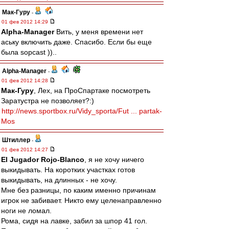
Мак-Гуру
-
01 фев 2012 14:29
Alpha-Manager
Вить, у меня времени нет
аську включить даже. Спасибо. Если бы еще
была sopcast ))..
Alpha-Manager
-
01 фев 2012 14:28
Мак-Гуру
, Лех, на ПроСпартаке посмотреть
Заратустра не позволяет?:)
http://news.sportbox.ru/Vidy_sporta/Fut ... partak-
Mos
Штиллер
-
01 фев 2012 14:27
El Jugador Rojo-Blanco
, я не хочу ничего
выкидывать. На коротких участках готов
выкидывать, на длинных - не хочу.
Мне без разницы, по каким именно причинам
игрок не забивает. Никто ему целенаправленно
ноги не ломал.
Рома, сидя на лавке, забил за шпор 41 гол.