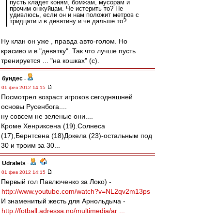
пусть кладет коням, бомжам, мусорам и
прочим онжуйцам. Че истерить то? Не
удивлюсь, если он и нам положит метров с
тридцати и в девятину и че дальше то?
Ну клан он уже , правда авто-голом. Но
красиво и в "девятку". Так что лучше пусть
тренируется ... "на кошках" (с).
бундес
-
01 фев 2012 14:15
Посмотрел возраст игроков сегодняшней
основы Русенбога....
ну совсем не зеленые они....
Кроме Хенриксена (19).Солнеса
(17),Бернтсена (18)Докела (23)-остальным под
30 и троим за 30...
Udralets
-
01 фев 2012 14:15
Первый гол Павлюченко за Локо) -
http://www.youtube.com/watch?v=NL2qv2m13ps
И знаменитый жесть для Арнольдыча -
http://fotball.adressa.no/multimedia/ar ...