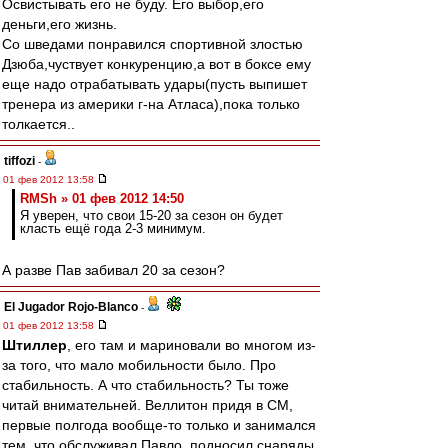
Освистывать его не буду. Его выбор,его
деньги,его жизнь.
Со шведами понравился спортивной злостью
Дзюба,чуствует конкуренцию,а вот в боксе ему
еще надо отрабатывать удары(пусть выпишет
тренера из америки г-на Атласа),пока только
толкается..
tiffozi
-
01 фев 2012 13:58
RMSh » 01 фев 2012 14:50
Я уверен, что свои 15-20 за сезон он будет
класть ещё года 2-3 минимум.
А разве Пав забивал 20 за сезон?
El Jugador Rojo-Blanco
-
01 фев 2012 13:58
Штиллер
, его там и мариновали во многом из-
за того, что мало мобильности было. Про
стабильность. А что стабильность? Ты тоже
читай внимательней. Веллитон придя в СМ,
первые полгода вообще-то только и занимался
тем, что обслуживал Павло, подносил снаряды,