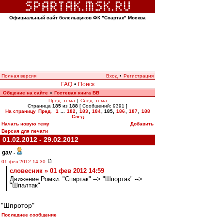
Официальный сайт болельщиков ФК "Спартак" Москва
Полная версия
Вход
•
Регистрация
FAQ
•
Поиск
Общение на сайте
Гостевая книга ВВ
»
Пред. тема
|
След. тема
Страница
185
из
188
[ Сообщений: 9391 ]
На страницу
Пред.
1
...
182
,
183
,
184
,
185
,
186
,
187
,
188
След.
Начать новую тему
Добавить
Версия для печати
01.02.2012 - 29.02.2012
gav
-
01 фев 2012 14:30
словесник » 01 фев 2012 14:59
Движение Ромки: "Спартак" --> "Шпортак" -->
"Шпалтак"
"Шпротор"
Последнее сообщение