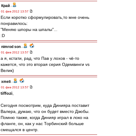
Край
-
01 фев 2012 13:57
Если коротко сформулировать,то мне очень
понравилось:
"Меняю шпоры на шпалы"...
:D
nimrod son
-
01 фев 2012 13:57
а я, кстати, рад, что Пав у лохов - чё-то
кажется, что это вторая серия Одемвинги vs
Велик)
xmeli
-
01 фев 2012 13:57
tiffozi
,
Сегодня посмотрим, куда Динияра поставит
Валера, думаю, что он будет вместо Дзюбы.
Помню также, когда Динияр играл в локо на
фланге, он, как у нас Торбинский больше
смещался в центр.