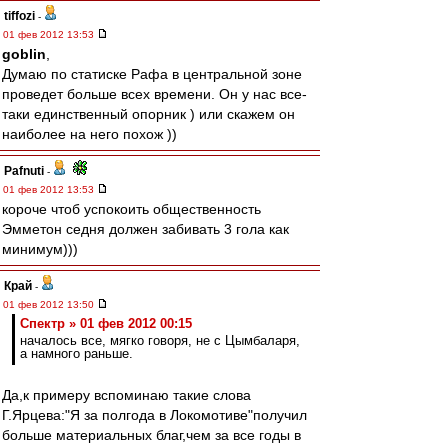
tiffozi
-
01 фев 2012 13:53
goblin
,
Думаю по статиске Рафа в центральной зоне
проведет больше всех времени. Он у нас все-
таки единственный опорник ) или скажем он
наиболее на него похож ))
Pafnuti
-
01 фев 2012 13:53
короче чтоб успокоить общественность
Эмметон седня должен забивать 3 гола как
минимум)))
Край
-
01 фев 2012 13:50
Спектр » 01 фев 2012 00:15
началось все, мягко говоря, не с Цымбаларя,
а намного раньше.
Да,к примеру вспоминаю такие слова
Г.Ярцева:"Я за полгода в Локомотиве"получил
больше материальных благ,чем за все годы в