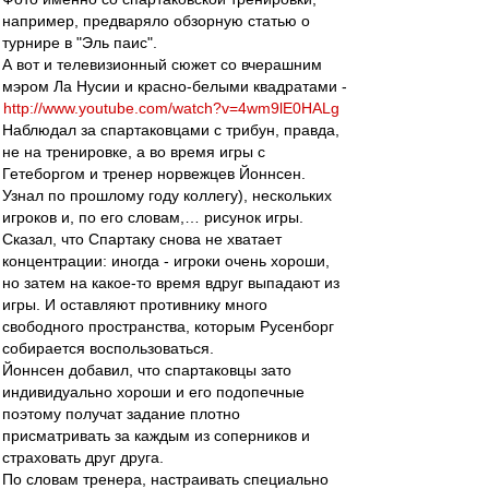
например, предваряло обзорную статью о
турнире в "Эль паис".
А вот и телевизионный сюжет со вчерашним
мэром Ла Нусии и красно-белыми квадратами -
http://www.youtube.com/watch?v=4wm9lE0HALg
Наблюдал за спартаковцами с трибун, правда,
не на тренировке, а во время игры с
Гетеборгом и тренер норвежцев Йоннсен.
Узнал по прошлому году коллегу), нескольких
игроков и, по его словам,… рисунок игры.
Сказал, что Спартаку снова не хватает
концентрации: иногда - игроки очень хороши,
но затем на какое-то время вдруг выпадают из
игры. И оставляют противнику много
свободного пространства, которым Русенборг
собирается воспользоваться.
Йоннсен добавил, что спартаковцы зато
индивидуально хороши и его подопечные
поэтому получат задание плотно
присматривать за каждым из соперников и
страховать друг друга.
По словам тренера, настраивать специально