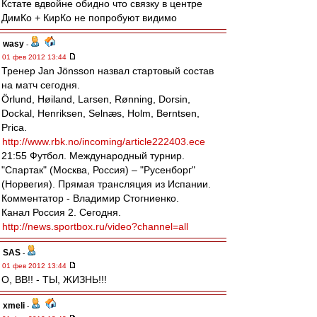
Кстате вдвойне обидно что связку в центре
ДимКо + КирКо не попробуют видимо
wasy
-
01 фев 2012 13:44
Тренер Jan Jönsson назвал стартовый состав
на матч сегодня.
Örlund, Høiland, Larsen, Rønning, Dorsin,
Dockal, Henriksen, Selnæs, Holm, Berntsen,
Prica.
http://www.rbk.no/incoming/article222403.ece
21:55 Футбол. Международный турнир.
"Спартак" (Москва, Россия) – "Русенборг"
(Норвегия). Прямая трансляция из Испании.
Комментатор - Владимир Стогниенко.
Канал Россия 2. Сегодня.
http://news.sportbox.ru/video?channel=all
SAS
-
01 фев 2012 13:44
О, ВВ!! - ТЫ, ЖИЗНЬ!!!
xmeli
-