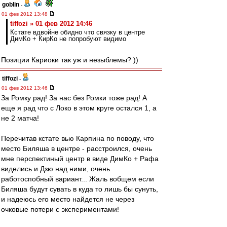
goblin
-
01 фев 2012 13:48
tiffozi » 01 фев 2012 14:46
Кстате вдвойне обидно что связку в центре
ДимКо + КирКо не попробуют видимо
Позиции Кариоки так уж и незыблемы? ))
tiffozi
-
01 фев 2012 13:46
За Ромку рад! За нас без Ромки тоже рад! А
еще я рад что с Локо в этом круге остался 1, а
не 2 матча!
Перечитав кстате вью Карпина по поводу, что
место Биляша в центре - расстроился, очень
мне перспектиный центр в виде ДимКо + Рафа
виделись и Дзю над ними, очень
работоспобный вариант... Жаль вобщем если
Биляша будут сувать в куда то лишь бы сунуть,
и надеюсь его место найдется не через
очковые потери с экспериментами!