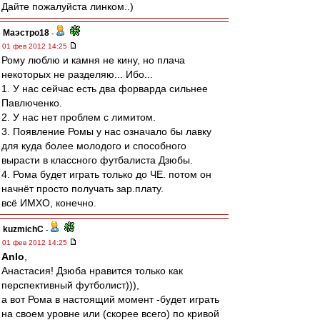
Дайте пожалуйста линком..)
Маэстро18
-
01 фев 2012 14:25
Рому люблю и камня не кину, но плача
некоторых не разделяю... Ибо...
1. У нас сейчас есть два форварда сильнее
Павлюченко.
2. У нас нет проблем с лимитом.
3. Появление Ромы у нас означало бы лавку
для куда более молодого и способного
вырасти в классного футбалиста Дзюбы.
4. Рома будет играть только до ЧЕ. потом он
начнёт просто получать зар.плату.
всё ИМХО, конечно.
kuzmichC
-
01 фев 2012 14:25
Anlo
,
Анастасия! Дзюба нравится только как
перспективный футболист))),
а вот Рома в настоящий момент -будет играть
на своем уровне или (скорее всего) по кривой