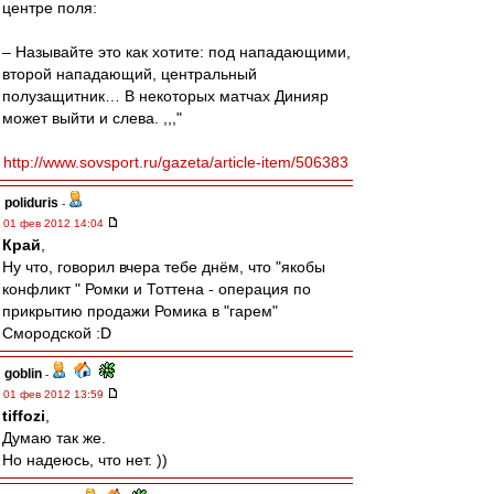
центре поля:
– Называйте это как хотите: под нападающими,
второй нападающий, центральный
полузащитник… В некоторых матчах Динияр
может выйти и слева. ,,,"
http://www.sovsport.ru/gazeta/article-item/506383
poliduris
-
01 фев 2012 14:04
Край
,
Ну что, говорил вчера тебе днём, что "якобы
конфликт " Ромки и Тоттена - операция по
прикрытию продажи Ромика в "гарем"
Смородской :D
goblin
-
01 фев 2012 13:59
tiffozi
,
Думаю так же.
Но надеюсь, что нет. ))