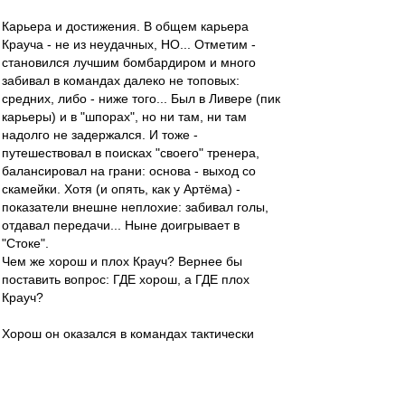
Карьера и достижения. В общем карьера
Крауча - не из неудачных, НО... Отметим -
становился лучшим бомбардиром и много
забивал в командах далеко не топовых:
средних, либо - ниже того... Был в Ливере (пик
карьеры) и в "шпорах", но ни там, ни там
надолго не задержался. И тоже -
путешествовал в поисках "своего" тренера,
балансировал на грани: основа - выход со
скамейки. Хотя (и опять, как у Артёма) -
показатели внешне неплохие: забивал голы,
отдавал передачи... Ныне доигрывает в
"Стоке".
Чем же хорош и плох Крауч? Вернее бы
поставить вопрос: ГДЕ хорош, а ГДЕ плох
Крауч?
Хорош он оказался в командах тактически
прямолинейных, у которых для разнообразия
не хватало квалифицированных футболистов,
а потому клубы эти играли - "пни на Петю". (Не