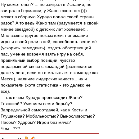
Ну может опыт? ... не заиграл в Испании, не
заиграл в Германии, у Жано такого нет))))
может в сборную Хурадо попал своей страны
разок? А то ведь Жано там (разумеется в своей
менее звездной) с детских лет хозяевает...
Мне важны другие показатели: понимание
игры и своей роли в ней, способность вести её
(ускорить. замедлить), отдать обостряющий
пас, умение вовремя взять игру на себя,
правильный выбор позиции, чувство
неразрывной связи с командой (развивается
даже у лега, если он с малых лет в команде как
Месси), наличие лидерских качеств... ну и
показатели (хотя статистика - это далеко не
всё).
... так в чем Хурадо превосходит Жано?
Техникой? Умением вести борьбу?
Запредельной самоотдачей, как у Косты и
Глушакова? Мобильностью? Выносливостью?
Пасом? Ударом? Игрой без мяча?
Чем...???