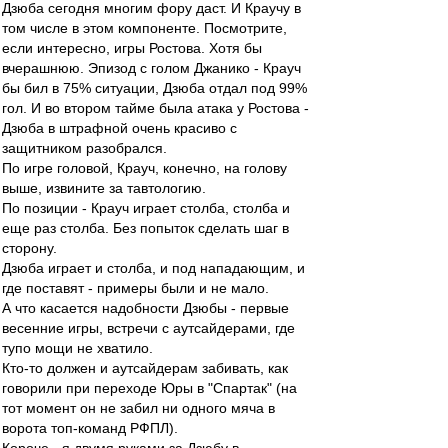
Дзюба сегодня многим фору даст. И Краучу в
том числе в этом компоненте. Посмотрите,
если интересно, игры Ростова. Хотя бы
вчерашнюю. Эпизод с голом Джанико - Крауч
бы бил в 75% ситуации, Дзюба отдал под 99%
гол. И во втором тайме была атака у Ростова -
Дзюба в штрафной очень красиво с
защитником разобрался.
По игре головой, Крауч, конечно, на голову
выше, извините за тавтологию.
По позиции - Крауч играет столба, столба и
еще раз столба. Без попыток сделать шаг в
сторону.
Дзюба играет и столба, и под нападающим, и
где поставят - примеры были и не мало.
А что касается надобности Дзюбы - первые
весенние игры, встречи с аутсайдерами, где
тупо мощи не хватило.
Кто-то должен и аутсайдерам забивать, как
говорили при переходе Юры в "Спартак" (на
тот момент он не забил ни одного мяча в
ворота топ-команд РФПЛ).