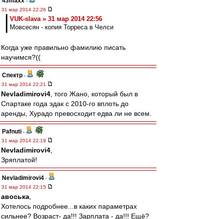
43maxx
-
31 мар 2014 22:26
VUK-slava » 31 мар 2014 22:56
Мовсесян - копия Торреса в Челси
Когда уже правильно фамилию писать
научимся?((
Спектр
-
31 мар 2014 22:21
Nevladimirovi4
, того Жано, который был в
Спартаке года эдак с 2010-го вплоть до
аренды, Хурадо превосходит едва ли не всем.
Pafnuti
-
31 мар 2014 22:19
Nevladimirovi4
,
Зряплатой!
Nevladimirovi4
-
31 мар 2014 22:15
авоська
,
Хотелось подробнее...в каких параметрах
сильнее? Возраст- да!!! Зарплата - да!!! Ещё?