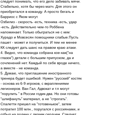
следует понимать, что его дело забивать мячи.
Стабильно, хотя бы через матч. Для этого он
приобретался в команду. А просто бегать и
Барриос с Яком могут.
Озбилиз - скорость -есть, техника -есть, удар
-есть. Действительно чем-то Роббена
напоминает. Только обыграться не с кем:
Хурадо и Мовсесян помощники слабые.Пусть
пашет - может и получиться. И тем не менее
КК следует дать шанс на правом краю атаки.
4. Видно, что команда собрана кое-как("на
глазок") детали с большим припуском, да и
сочленений нет. Каждый по себе вроде ничего,
а вместе - не команда.
5. Думаю, что приглашение иностранного
тренера будет ошибкой. Нужен "русский" костяк
- основа из 6-9 игроков, с вкраплениями
легионеров. Ван Гал, Адвокат и т.п могут
"порулить " в России годик-два. Но они готовы
"шлифануть" материал, а не "строгать".
Спалетти пришел на "готовенькое", затем
потратил 100 млн., поругался с россиянами, и
отбыл на родину с легким сердцем. Следует