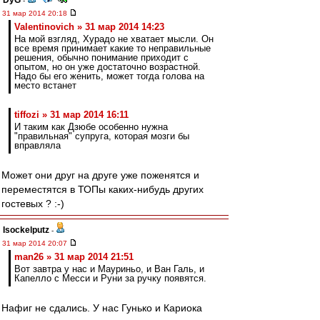
DyG
-
31 мар 2014 20:18
Valentinovich » 31 мар 2014 14:23
На мой взгляд, Хурадо не хватает мысли. Он
все время принимает какие то неправильные
решения, обычно понимание приходит с
опытом, но он уже достаточно возрастной.
Надо бы его женить, может тогда голова на
место встанет
tiffozi » 31 мар 2014 16:11
И таким как Дзюбе особенно нужна
"правильная" супруга, которая мозги бы
вправляла
Может они друг на друге уже поженятся и
переместятся в ТОПы каких-нибудь других
гостевых ? :-)
Isockelputz
-
31 мар 2014 20:07
man26 » 31 мар 2014 21:51
Вот завтра у нас и Мауриньо, и Ван Галь, и
Капелло с Месси и Руни за ручку появятся.
Нафиг не сдались. У нас Гунько и Кариока