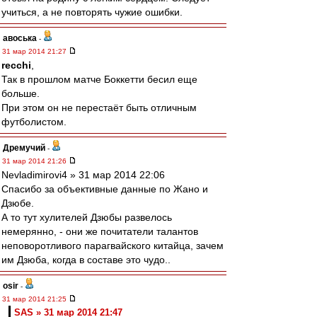
учиться, а не повторять чужие ошибки.
авоська
-
31 мар 2014 21:27
recchi
,
Так в прошлом матче Боккетти бесил еще
больше.
При этом он не перестаёт быть отличным
футболистом.
Дремучий
-
31 мар 2014 21:26
Nevladimirovi4 » 31 мар 2014 22:06
Спасибо за объективные данные по Жано и
Дзюбе.
А то тут хулителей Дзюбы развелось
немерянно, - они же почитатели талантов
неповоротливого парагвайского китайца, зачем
им Дзюба, когда в составе это чудо..
osir
-
31 мар 2014 21:25
SAS » 31 мар 2014 21:47