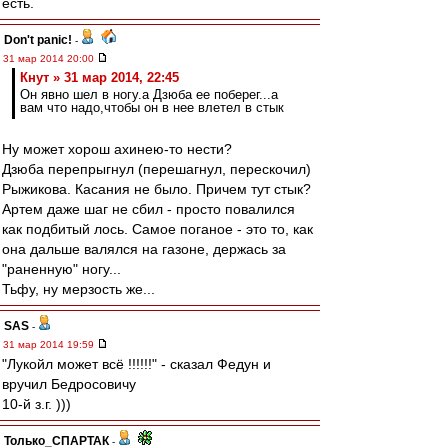
есть.
Don't panic!
-
31 мар 2014 20:00
Кнут » 31 мар 2014, 22:45
Он явно шел в ногу.а Дзюба ее поберег...а
вам что надо,чтобы он в нее влетел в стык
Ну может хорош ахинею-то нести?
Дзюба перепрыгнул (перешагнул, перескочил)
Рыжикова. Касания не было. Причем тут стык?
Артем даже шаг не сбил - просто повалился
как подбитый лось. Самое поганое - это то, как
она дальше валялся на газоне, держась за
"раненную" ногу...
Тьфу, ну мерзость же...
SAS
-
31 мар 2014 19:59
"Лукойл может всё !!!!!!" - сказал Федун и
вручил Бедросовичу
10-й з.г. )))
Только_СПАРТАК
-