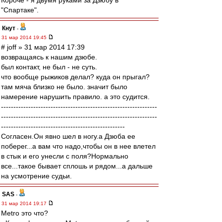
Короче - я двумя руками за Дзюбу в
"Спартаке".
Кнут
-
31 мар 2014 19:45
# joff » 31 мар 2014 17:39
возвращаясь к нашим дзюбе.
был контакт, не был - не суть.
что вообще рыжиков делал? куда он прыгал?
там мяча близко не было. значит было
намерение нарушить правило. а это судится.
---------------------------------------------------------------
---------------------------------------------------------------
--------------------------------------------------
Согласен.Он явно шел в ногу.а Дзюба ее
поберег...а вам что надо,чтобы он в нее влетел
в стык и его унесли с поля?Нормально
все...такое бывает сплошь и рядом...а дальше
на усмотрение судьи.
SAS
-
31 мар 2014 19:17
Metro это что?