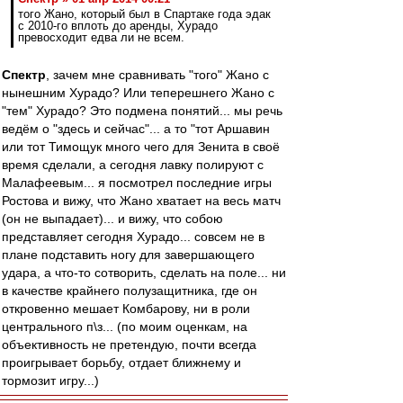
того Жано, который был в Спартаке года эдак
с 2010-го вплоть до аренды, Хурадо
превосходит едва ли не всем.
Спектр
, зачем мне сравнивать "того" Жано с
нынешним Хурадо? Или теперешнего Жано с
"тем" Хурадо? Это подмена понятий... мы речь
ведём о "здесь и сейчас"... а то "тот Аршавин
или тот Тимощук много чего для Зенита в своё
время сделали, а сегодня лавку полируют с
Малафеевым... я посмотрел последние игры
Ростова и вижу, что Жано хватает на весь матч
(он не выпадает)... и вижу, что собою
представляет сегодня Хурадо... совсем не в
плане подставить ногу для завершающего
удара, а что-то сотворить, сделать на поле... ни
в качестве крайнего полузащитника, где он
откровенно мешает Комбарову, ни в роли
центрального п\з... (по моим оценкам, на
объективность не претендую, почти всегда
проигрывает борьбу, отдает ближнему и
тормозит игру...)