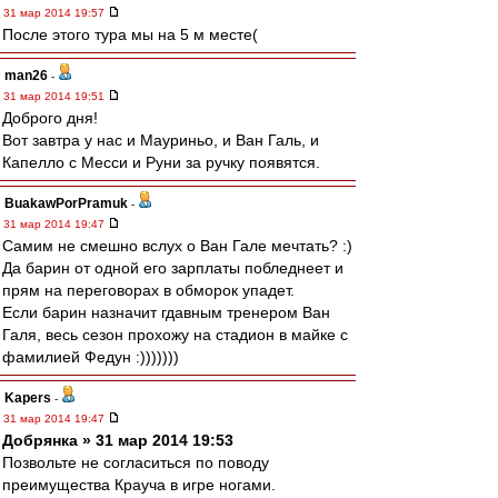
31 мар 2014 19:57
После этого тура мы на 5 м месте(
man26
-
31 мар 2014 19:51
Доброго дня!
Вот завтра у нас и Мауриньо, и Ван Галь, и
Капелло с Месси и Руни за ручку появятся.
BuakawPorPramuk
-
31 мар 2014 19:47
Самим не смешно вслух о Ван Гале мечтать? :)
Да барин от одной его зарплаты побледнеет и
прям на переговорах в обморок упадет.
Если барин назначит гдавным тренером Ван
Галя, весь сезон прохожу на стадион в майке с
фамилией Федун :)))))))
Kapers
-
31 мар 2014 19:47
Добрянка » 31 мар 2014 19:53
Позвольте не согласиться по поводу
преимущества Крауча в игре ногами.