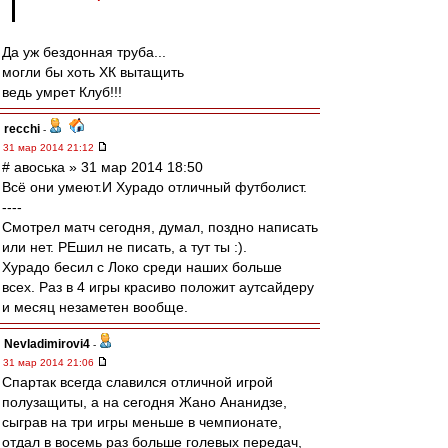
Да уж бездонная труба...
могли бы хоть ХК вытащить
ведь умрет Клуб!!!
recchi
-
31 мар 2014 21:12
# авоська » 31 мар 2014 18:50
Всё они умеют.И Хурадо отличный футболист.
----
Смотрел матч сегодня, думал, поздно написать
или нет. РЕшил не писать, а тут ты :).
Хурадо бесил с Локо среди наших больше
всех. Раз в 4 игры красиво положит аутсайдеру
и месяц незаметен вообще.
Nevladimirovi4
-
31 мар 2014 21:06
Спартак всегда славился отличной игрой
полузащиты, а на сегодня Жано Ананидзе,
сыграв на три игры меньше в чемпионате,
отдал в восемь раз больше голевых передач,