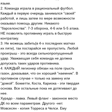
языке.
2. Команда играла в рациональный футбол.
Каждый в первую очередь занимался "своей"
работой, и лишь затем по мере возможности
оказывал помощь другим. Никакого
"барселонства": 7-3 оборона, 4-6 или 5-5 атака.
НЕ позволять противнику играть в быструю
контратаку.
3. Не можешь забить(в 4-х последних матчах
их пяти), так постарайся не пропустить. Любой
проигрыш - это всегда сильнопропущенный
удар. Уважающая себя команда не должна
допускать таких ударов противника.
4. КАЖДЫЙ легионер обязан на поле грысть
газон, доказывая, что он хороший "наемник". В
противном случае = только на замену или
"домой". Боккетти, Коста, Кариока - эти твердая
основа. Все остальные пока не дотягивают до
нее.
Хурадо - лавка. Левый фланг - законное место
ДК по всем параметрам. Другого -нет.
Мовсесян - копия Торреса в Челси. Ему