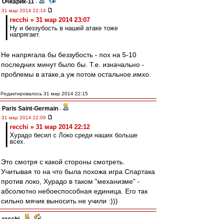
Очкарик-11
-
31 мар 2014 22:14
recchi » 31 мар 2014 23:07
Ну и беззубость в нашей атаке тоже
напрягает.
Не напрягала бы беззубость - пох на 5-10
последних минут было бы. Т.е. изначально -
проблемы в атаке,а уж потом остальное.имхо.
Редактировалось 31 мар 2014 22:15
Paris Saint-Germain
-
31 мар 2014 22:09
recchi » 31 мар 2014 22:12
Хурадо бесил с Локо среди наших больше
всех.
Это смотря с какой стороны смотреть.
Учитывая то на что была похожа игра Спартака
против локо, Хурадо в таком "механизме" -
абсолютно небоеспособная единица. Его так
сильно мячик выносить не учили :)))