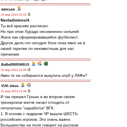
авоська
-
31 мар 2014 22:03
Nevladimirovi4
,
Ты всё красиво расписал.
Но при этом Хурадо несомненно сильней
Жано как сформировавшийся футболист.
Другое дело,что сегодня Хосе пока явно не в
своей тарелке по неизвестным для нас
причинам.
BoBeRRR59RUS
-
31 мар 2014 21:59
Авен то не собирается выкупить клуб у ЛАФа?
VUK-slava
-
31 мар 2014 21:56
И так пришел Гунько и во втором своем
тренерском матче начал отходить от
пятилетних "наработок" ВГК:
1. В основе с лидером ЧР вышли ШЕСТЬ
российских игроков. Это очень важно.
Большинство на поле говорит на русском