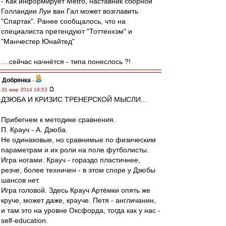
- Как информирует Metro, наставник сборной
Голландии Луи ван Гал может возглавить
"Спартак". Ранее сообщалось, что на
специалиста претендуют "Тоттенхэм" и
"Манчестер Юнайтед"
....сейчас начнётся - типа понеслось ?!
Добрянка
-
31 мар 2014 18:53
ДЗЮБА И КРИЗИС ТРЕНЕРСКОЙ МЫСЛИ...
Прибегнем к методике сравнения.
П. Крауч - А. Дзюба.
Не одинаковые, но сравнимые по физическим
параметрам и их роли на поле футболисты.
Игра ногами. Крауч - гораздо пластичнее,
резче, более техничен - в этом споре у Дзюбы
шансов нет.
Игра головой. Здесь Крауч Артёмки опять же
круче, может даже, крауче. Петя - англичанин,
и там это на уровне Оксфорда, тогда как у нас -
self-education.