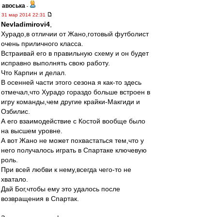
авоська
-
31 мар 2014 22:31
Nevladimirovi4
,
Хурадо,в отличии от Жано,готовый футболист
очень приличного класса.
Встраивай его в правильную схему и он будет
исправно выполнять свою работу.
Что Карпин и делал.
В осенней части этого сезона я как-то здесь
отмечал,что Хурадо гораздо больше встроен в
игру команды,чем другие крайки-Макгиди и
Озбилис.
А его взаимодействие с Костой вообще было
на высшем уровне.
А вот Жано не может похвастаться тем,что у
него получалось играть в Спартаке ключевую
роль.
При всей любви к нему,всегда чего-то не
хватало.
Дай Бог,чтобы ему это удалось после
возвращения в Спартак.