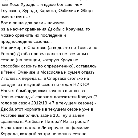
чем Хосе Хурадо... и вдвое больше, чем
Глушаков, Хурадо, Кариока, Озбилис и Эберт
вместе взятые...
Вот и пища для размышлизмов...
ps а насчёт сравнения Дзюбы с Краучем, то
можно сравнить их последние и
предпоследние сезоны...
Например, в Спартаке (а ведь это не Томь и не
Ростов) Дзюба провел далеко не все игры в
сезоне (на позиции, которую Крауч не
способен освоить по определению), оставаясь
в "тени" Эменике и Мовсисяна и сумел отдать
7 голевых передач... в Спартаке столько на
сегодня за текущий сезон не отдал НИКТО!
Насчет бомбардирских качеств в играх за
"говно-команды" сравним показатели Крауча (7
голов за сезон 2012\13 и 7 в текущем сезоне) -
Дзюба этот норматив в текущем сезоне уже в
Ростове выполнил, забив 13... ну и зачем
сравнивать Артёма и Питера? Из-за роста?
Была такая палка в Ливерпуле по фамилии
Кэрролл, который за три неполных сезона