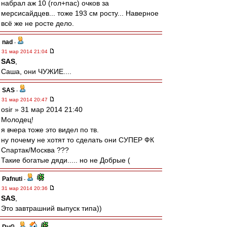
набрал аж 10 (гол+пас) очков за
мерсисайдцев... тоже 193 см росту... Наверное
всё же не росте дело.
nad
-
31 мар 2014 21:04
SAS
,
Саша, они ЧУЖИЕ....
SAS
-
31 мар 2014 20:47
osir » 31 мар 2014 21:40
Молодец!
я вчера тоже это видел по тв.
ну почему не хотят то сделать они СУПЕР ФК
Спартак/Москва ???
Такие богатые дяди..... но не Добрые (
Pafnuti
-
31 мар 2014 20:36
SAS
,
Это завтрашний выпуск типа))