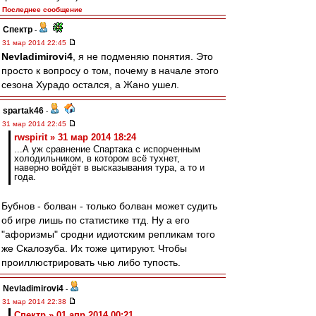
Последнее сообщение
Спектр
-
31 мар 2014 22:45
Nevladimirovi4
, я не подменяю понятия. Это
просто к вопросу о том, почему в начале этого
сезона Хурадо остался, а Жано ушел.
spartak46
-
31 мар 2014 22:45
rwspirit » 31 мар 2014 18:24
...А уж сравнение Спартака с испорченным
холодильником, в котором всё тухнет,
наверно войдёт в высказывания тура, а то и
года.
Бубнов - болван - только болван может судить
об игре лишь по статистике ттд. Ну а его
"афоризмы" сродни идиотским репликам того
же Скалозуба. Их тоже цитируют. Чтобы
проиллюстрировать чью либо тупость.
Nevladimirovi4
-
31 мар 2014 22:38
Спектр » 01 апр 2014 00:21