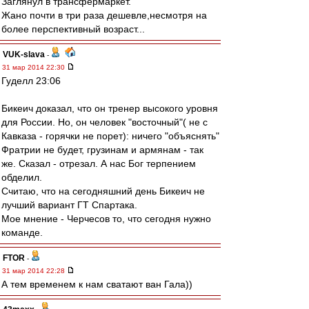
Заглянул в трансфермаркет.
Жано почти в три раза дешевле,несмотря на
более перспективный возраст...
VUK-slava
-
31 мар 2014 22:30
Гуделл 23:06
Бикеич доказал, что он тренер высокого уровня
для России. Но, он человек "восточный"( не с
Кавказа - горячки не порет): ничего "объяснять"
Фратрии не будет, грузинам и армянам - так
же. Сказал - отрезал. А нас Бог терпением
обделил.
Считаю, что на сегодняшний день Бикеич не
лучший вариант ГТ Спартака.
Мое мнение - Черчесов то, что сегодня нужно
команде.
FTOR
-
31 мар 2014 22:28
А тем временем к нам сватают ван Гала))