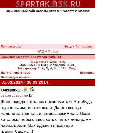
Официальный сайт болельщиков ФК "Спартак" Москва
Полная версия
Вход
•
Регистрация
FAQ
•
Поиск
Общение на сайте
Гостевая книга ВВ
»
Пред. тема
|
След. тема
Страница
1
из
163
[ Сообщений: 8104 ]
На страницу
1
,
2
,
3
,
4
,
5
...
163
След.
Начать новую тему
Добавить
Версия для печати
01.03.2014 - 30.03.2014
Очкарик-11
-
31 мар 2014 22:59
Жано всегда хотелось подкормить чем-нибудь
вкусненьким,типа хинкали. Да его все тут
жалели за тощесть и ветрозависимость. Всем
хотелось,чтобы он вес хоть с пяток килограмм
набрал. Хотя Макгиди,вон писал про
грамм=баксу ...:)