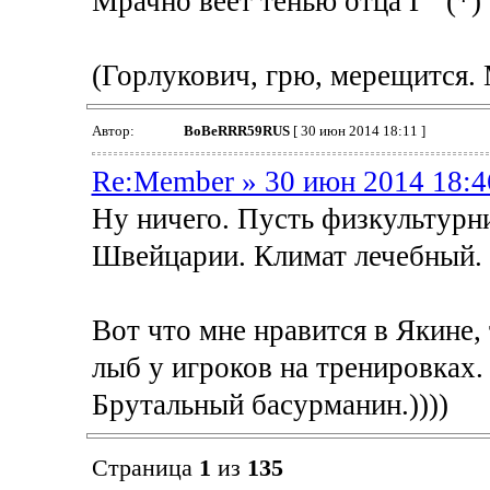
Мрачно веет тенью отца Г" (*)
(Горлукович, грю, мерещится.
Автор:
BoBeRRR59RUS
[ 30 июн 2014 18:11 ]
Re:Member » 30 июн 2014 18:4
Ну ничего. Пусть физкультурн
Швейцарии. Климат лечебный. 
Вот что мне нравится в Якине,
лыб у игроков на тренировках. 
Брутальный басурманин.))))
Страница
1
из
135