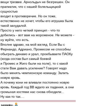
вещи трезвее. Арнольдыч не безгрешен. Он
прагматик, что с нашей болельщицкой
сущностью
входит в противоречие. Но он тоже,
естественно не хочет, чтобы его игрушка была
такой захудалой.
Просто у него четкий принцип - что-то
добились - вот вам на мороженое. Не можете -
ну жуйте, что есть.
Вполне здраво, на мой взгляд. Если Вы с
Фернандо, Адриано, Промесом не способны
обыграть динамо и урал, проебываете ПАОКу
(когда состав был самый боевой
и Промес и Жиго были на поле), то с какой
стати Вам давать усиление? Говорят надо
было менять чемпионскую команду. Залить
новую кровь.
А почему кони не вливали постоянно новую
кровь. Каждый год ВВ ждало их падения, а они
громыхая костями нас снова обходили...
Ну как-то так....
sengoku
-