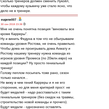
Сколько тренеров должен сменить Лукойл,
чтобы каждому кузьмичу уже стало ясно, что
дело не в тренере.
eugene007
-
30 сен 2018 23:39
Мне не очень понятна позиция "виноваты все
кроме Карреры".
Ну и винить Федуна в том что не обыгрываем
команды уровня Ростова, не очень правильно.
Чтобы дома не проигрывать дома Ахмату и
Ростову нашему тренеру нужна команда из
игроков уровня Промеса (по 20млн.евро) на
каждой позиции? Ну просто гениальный
тренер!
Голову пеплом посыпать тоже рано, сезон
только начался...
Не вижу в чем гений Карреры и я не его
сторонник, но для меня критерий прост: не
будет медалей - надо расставаться с таким
гениальным тренером (без скидок на травмы,
строительство новой команды и прочего).
Будут медали - однозначно оставлять