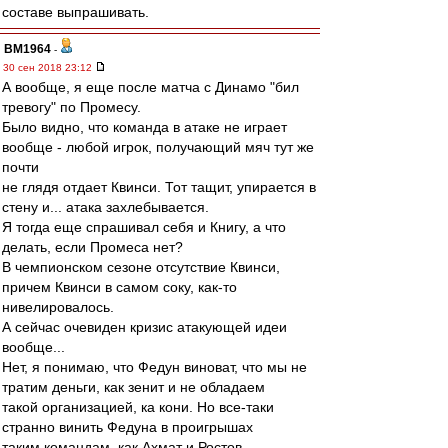
составе выпрашивать.
BM1964
-
30 сен 2018 23:12
А вообще, я еще после матча с Динамо "бил
тревогу" по Промесу.
Было видно, что команда в атаке не играет
вообще - любой игрок, получающий мяч тут же
почти
не глядя отдает Квинси. Тот тащит, упирается в
стену и... атака захлебывается.
Я тогда еще спрашивал себя и Книгу, а что
делать, если Промеса нет?
В чемпионском сезоне отсутствие Квинси,
причем Квинси в самом соку, как-то
нивелировалось.
А сейчас очевиден кризис атакующей идеи
вообще...
Нет, я понимаю, что Федун виноват, что мы не
тратим деньги, как зенит и не обладаем
такой организацией, ка кони. Но все-таки
странно винить Федуна в проигрышах
таким командам, как Ахмат и Ростов...