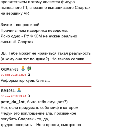
препятствием к этому является фигура
нынешнего ГТ, внезапно вытащившего Спартак
на вершину ЧР.
Зачем - вопрос иной.
Причины нам наверняка неведомы.
Ясно одно - РУ ФКСМ не нужен реально
сильный Спартак.
ЗЫ. Тебе может не нравиться такая реальность
(а кому она тут по душе?). Но такова селяви...
OldMan-33
-
30 сен 2018 23:26
Реформатор хуев, блять...
BM1964
-
30 сен 2018 23:24
pete_da_1st
, А что тебя смущает?)
Нет, если придумать себе миф в котором
Федун это воплощение зла, призванное
погубить Спартак - то, да,
трудно поверить... Но я прости, смотрю на