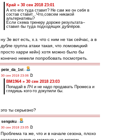
Край » 30 сен 2018 23:01
А кто его туда ставит? Не сам же он себя в
состав ставит...Что,совсем никакой
альтернативы?
Если схема тренеру дороже результата--
ставил бы туда подходящих дублёров.
ну Зе вот есть, х.з. что с ним не так сейчас, а в
дубле группа атаки такая, что ломовицкий
просто харри кейн) хотя можно было бы
конечно немели попробовать посмотреть.
pete_da_1st
-
30 сен 2018 23:06
BM1964 » 30 сен 2018 23:03
Попадай в ЛЧ и не надо продавать Промеса и
глядишь кого-то докупили бы.
это ты серьезно?
sengoku
-
30 сен 2018 23:05
Проблема та же, что и в начале сезона, плохо
создаем голевые моменты, не можем