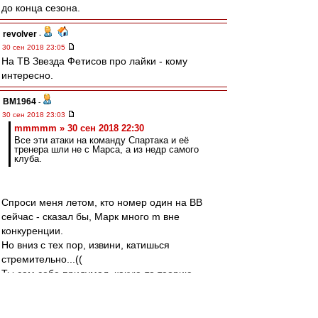
до конца сезона.
revolver
-
30 сен 2018 23:05
На ТВ Звезда Фетисов про лайки - кому
интересно.
BM1964
-
30 сен 2018 23:03
mmmmm » 30 сен 2018 22:30
Все эти атаки на команду Спартака и её
тренера шли не с Марса, а из недр самого
клуба.
Спроси меня летом, кто номер один на ВВ
сейчас - сказал бы, Марк много m вне
конкуренции.
Но вниз с тех пор, извини, катишься
стремительно...((
Ты сам себе придумал, какую-то теорию,
причем без всяких доказательств и теперь ее
усиленно педалируешь.
У Массимо было вполне устойчивое, до сего