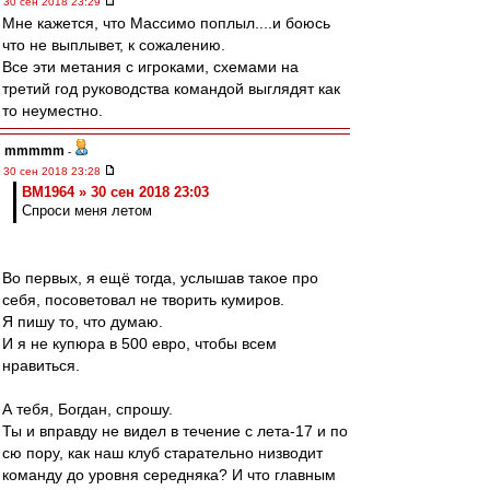
30 сен 2018 23:29
Мне кажется, что Массимо поплыл....и боюсь
что не выплывет, к сожалению.
Все эти метания с игроками, схемами на
третий год руководства командой выглядят как
то неуместно.
mmmmm
-
30 сен 2018 23:28
BM1964 » 30 сен 2018 23:03
Спроси меня летом
Во первых, я ещё тогда, услышав такое про
себя, посоветовал не творить кумиров.
Я пишу то, что думаю.
И я не купюра в 500 евро, чтобы всем
нравиться.
А тебя, Богдан, спрошу.
Ты и вправду не видел в течение с лета-17 и по
сю пору, как наш клуб старательно низводит
команду до уровня середняка? И что главным