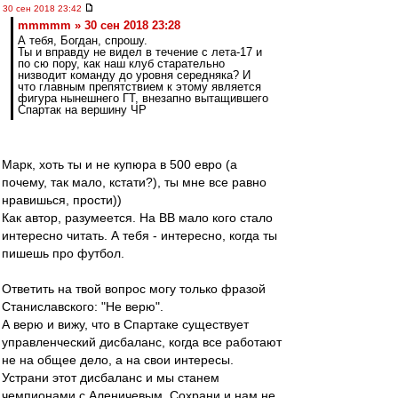
30 сен 2018 23:42
mmmmm » 30 сен 2018 23:28
А тебя, Богдан, спрошу.
Ты и вправду не видел в течение с лета-17 и
по сю пору, как наш клуб старательно
низводит команду до уровня середняка? И
что главным препятствием к этому является
фигура нынешнего ГТ, внезапно вытащившего
Спартак на вершину ЧР
Марк, хоть ты и не купюра в 500 евро (а
почему, так мало, кстати?), ты мне все равно
нравишься, прости))
Как автор, разумеется. На ВВ мало кого стало
интересно читать. А тебя - интересно, когда ты
пишешь про футбол.
Ответить на твой вопрос могу только фразой
Станиславского: "Не верю".
А верю и вижу, что в Спартаке существует
управленческий дисбаланс, когда все работают
не на общее дело, а на свои интересы.
Устрани этот дисбаланс и мы станем
чемпионами с Аленичевым. Сохрани и нам не