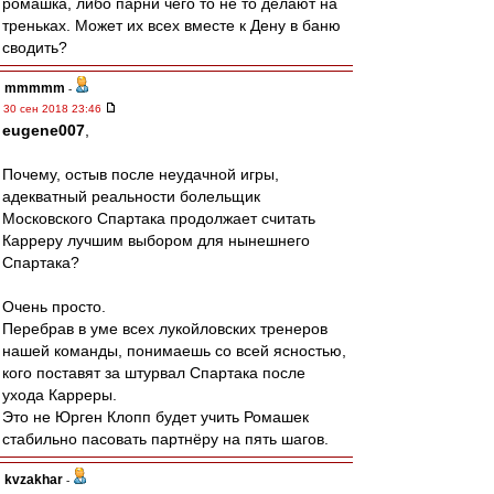
ромашка, либо парни чего то не то делают на
треньках. Может их всех вместе к Дену в баню
сводить?
mmmmm
-
30 сен 2018 23:46
eugene007
,
Почему, остыв после неудачной игры,
адекватный реальности болельщик
Московского Спартака продолжает считать
Карреру лучшим выбором для нынешнего
Спартака?
Очень просто.
Перебрав в уме всех лукойловских тренеров
нашей команды, понимаешь со всей ясностью,
кого поставят за штурвал Спартака после
ухода Карреры.
Это не Юрген Клопп будет учить Ромашек
стабильно пасовать партнёру на пять шагов.
kvzakhar
-