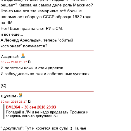
решает? Какова на самом деле роль Массимо?
Что-то мне вся эта камарилья всё больше
напоминает сборную СССР образца 1982 года
на ЧМ.
Нет! Вася прав на счет РУ в СМ.
и вот ещё...
А Леонид Арнольдыч, теперь "сбитый
космонавт" получается?
Азартный
-
30 сен 2018 23:17
И полетели ножи и стаи упреков
И заблудились во лжи и собственных чувствах
....
(С)
ЩукаСМ
-
30 сен 2018 23:17
BM1964 » 30 сен 2018 23:03
Попадай в ЛЧ и не надо продавать Промеса и
глядишь кого-то докупили бы.
" докупили": Тут и кроется вся суть! ;) На чьё