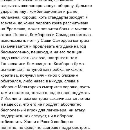
вскрывать эшелонированную оборону. Дальние
удары не идут, комбинационная игра не
налажена, хорошо, хоть стандарты заходят. Я
все-таки до конца первого круга рассчитываю
на Еременко, может появится больше мысли в
атаке. Попова, Комбарова и Самедова смысла
использовать нет - у Саши Самедова контракт
заканчивается и продлевать его даже на год
бесмыссленно, пешеход, а на его позиции
надо вкалывать как вол, наигрывать там
Ташаева или Ломовицкого. Комбаров Дима
активничает, но тупой как пробка, никакого
креатива, получил мяч - либо с ближним
обыгрался, либо навес в никуда, слева в
обороне Мельгарехо смотрится хорошо, пусть
там и остается, только о подне надо подумать.
У Ивелина тоже контракт заканчивается летом
и надеюсь, что его не продлят, абсолютно
бесполезный игрок для легионера, ни атаку
поддержать как следует, ни в обороне
отбизонить. Ханни с Рошей вообще не
понятно, не факт, что заиграют, надо смотреть