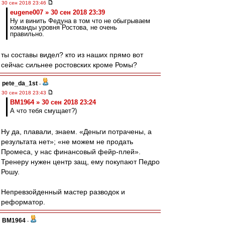
30 сен 2018 23:46
eugene007 » 30 сен 2018 23:39
Ну и винить Федуна в том что не обыгрываем
команды уровня Ростова, не очень
правильно.
ты составы видел? кто из наших прямо вот
сейчас сильнее ростовских кроме Ромы?
pete_da_1st
-
30 сен 2018 23:43
BM1964 » 30 сен 2018 23:24
А что тебя смущает?)
Ну да, плавали, знаем. «Деньги потрачены, а
результата нет»; «не можем не продать
Промеса, у нас финансовый фейр-плей».
Тренеру нужен центр защ, ему покупают Педро
Рошу.
Непревзойденный мастер разводок и
реформатор.
BM1964
-