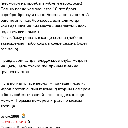
(несмотря на проебы в кубке и еврокубках).
Помню после чемпионства 10 лет брали
серебро-бронзу и никто Бескова не выгонял. А
еще помню, как Черчесова выгнали когда
команда шла на 3-м месте - чем закончилось
надеюсь все помнят.
По-любому решать в конце сезона (либо по
завершению, либо когда в конце сезона будет
все ясно).
Правда сейчас для владельцев клуба медали
не цель, Цель только ЛЧ, причем именно
групповой этап.
Ну а по матчу, все верно тут раньше писали:
играя против сильных команд вторым номером
с большой мотивацией - что-то сделать еще
можем. Первым номером играть не можем
вообще.
алекс1966
-
30 сен 2018 23:34
Попов и Камбаров не в команде