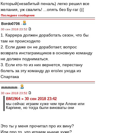
Который(незабитый пеналь) легко решил все
желания, уж свалить! ...опять без Бу-гаг (((
Последнее сообщение
Bordo0706
-
30 сен 2018 23:52
1. Каррера должен доработать сезон, что бы
там ни происходило
2. Если даже он не доработает, вопрос
возврата инстаграмщиков в основную команду
не должен подниматься.
3. Если кто-то из них вернется, перестану
болеть за эту команду до его/их ухода из
Спартака
mmmmm
-
30 сен 2018 23:52
BM1964 » 30 сен 2018 23:42
мы сейчас играем хуже чем при Алене или
Карпине, но тогда были виноваты они
Это ты у меня прочитал про их вину?
Или про то, что играем нынче хуже?