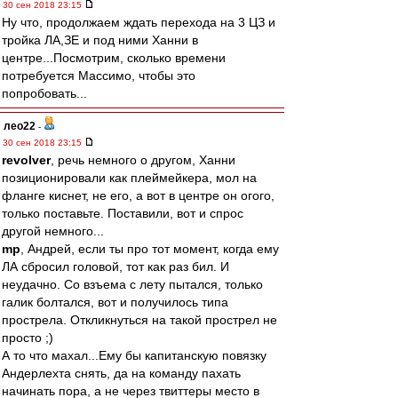
30 сен 2018 23:15
Ну что, продолжаем ждать перехода на 3 ЦЗ и
тройка ЛА,ЗЕ и под ними Ханни в
центре...Посмотрим, сколько времени
потребуется Массимо, чтобы это
попробовать...
лео22
-
30 сен 2018 23:15
revolver
, речь немного о другом, Ханни
позиционировали как плеймейкера, мол на
фланге киснет, не его, а вот в центре он огого,
только поставьте. Поставили, вот и спрос
другой немного...
mp
, Андрей, если ты про тот момент, когда ему
ЛА сбросил головой, тот как раз бил. И
неудачно. Со взъема с лету пытался, только
галик болтался, вот и получилось типа
прострела. Откликнуться на такой прострел не
просто ;)
А то что махал...Ему бы капитанскую повязку
Андерлехта снять, да на команду пахать
начинать пора, а не через твиттеры место в