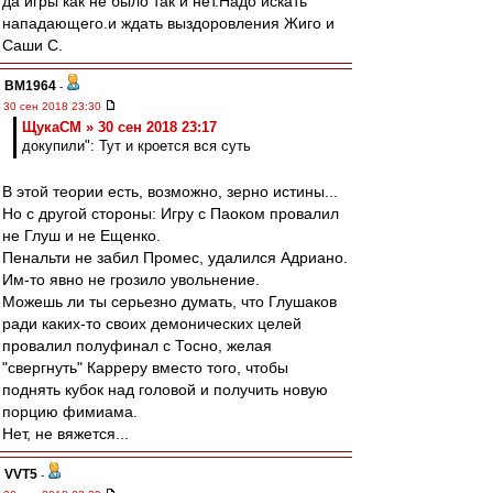
да игры как не было так и нет.Надо искать
нападающего.и ждать выздоровления Жиго и
Саши С.
BM1964
-
30 сен 2018 23:30
ЩукаСМ » 30 сен 2018 23:17
докупили": Тут и кроется вся суть
В этой теории есть, возможно, зерно истины...
Но с другой стороны: Игру с Паоком провалил
не Глуш и не Ещенко.
Пенальти не забил Промес, удалился Адриано.
Им-то явно не грозило увольнение.
Можешь ли ты серьезно думать, что Глушаков
ради каких-то своих демонических целей
провалил полуфинал с Тосно, желая
"свергнуть" Карреру вместо того, чтобы
поднять кубок над головой и получить новую
порцию фимиама.
Нет, не вяжется...
VVT5
-