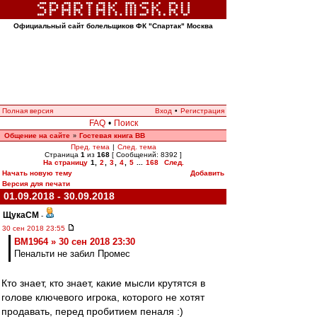
Официальный сайт болельщиков ФК "Спартак" Москва
Полная версия
Вход
•
Регистрация
FAQ
•
Поиск
Общение на сайте
Гостевая книга ВВ
»
Пред. тема
|
След. тема
Страница
1
из
168
[ Сообщений: 8392 ]
На страницу
1
,
2
,
3
,
4
,
5
...
168
След.
Начать новую тему
Добавить
Версия для печати
01.09.2018 - 30.09.2018
ЩукаСМ
-
30 сен 2018 23:55
BM1964 » 30 сен 2018 23:30
Пенальти не забил Промес
Кто знает, кто знает, какие мысли крутятся в
голове ключевого игрока, которого не хотят
продавать, перед пробитием пеналя :)