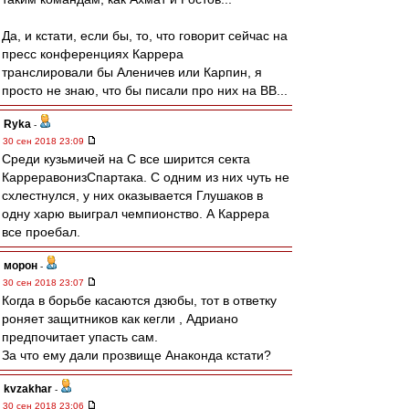
Да, и кстати, если бы, то, что говорит сейчас на
пресс конференциях Каррера
транслировали бы Аленичев или Карпин, я
просто не знаю, что бы писали про них на ВВ...
Ryka
-
30 сен 2018 23:09
Среди кузьмичей на С все ширится секта
КарреравонизСпартака. С одним из них чуть не
схлестнулся, у них оказывается Глушаков в
одну харю выиграл чемпионство. А Каррера
все проебал.
морон
-
30 сен 2018 23:07
Когда в борьбе касаются дзюбы, тот в ответку
роняет защитников как кегли , Адриано
предпочитает упасть сам.
За что ему дали прозвище Анаконда кстати?
kvzakhar
-
30 сен 2018 23:06