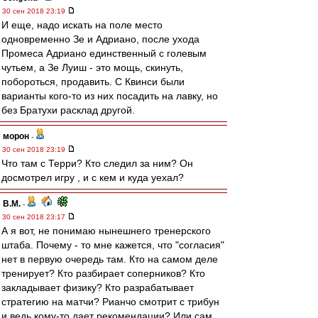
30 сен 2018 23:19
И еще, надо искать на поле место
одновременно Зе и Адриано, после ухода
Промеса Адриано единственный с голевым
чутьем, а Зе Луиш - это мощь, скинуть,
побороться, продавить. С Квинси были
варианты кого-то из них посадить на лавку, но
без Братухи расклад другой.
морон
-
30 сен 2018 23:19
Что там с Терри? Кто следил за ним? Он
досмотрел игру , и с кем и куда уехал?
В.М.
-
30 сен 2018 23:17
А я вот, не понимаю нынешнего тренерского
штаба. Почему - то мне кажется, что "согласия"
нет в первую очередь там. Кто на самом деле
тренирует? Кто разбирает соперников? Кто
закладывает физику? Кто разрабатывает
стратегию на матчи? Рианчо смотрит с трибун
и ведь кому-то дает рекомендации? Или сам