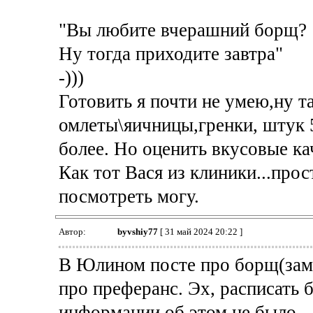
"Вы любите вчерашний борщ?
Ну тогда приходите завтра"
-)))
Готовить я почти не умею,ну та
омлеты\яичницы,гренки, штук 5
более. Но оценить вкусовые кач
Как тот Вася из клиники...прос
посмотреть могу.
Автор:
byvshiy77
[ 31 май 2024 20:22 ]
В Юлином посте про борщ(заме
про преферанс. Эх, расписать б
информации об этом не было...