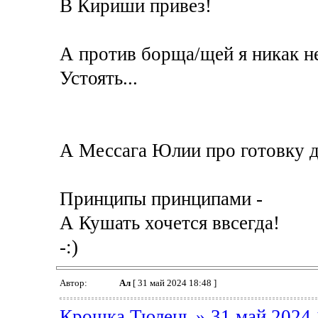
В Кириши привез!
А против борща/щей я никак н
Устоять...
А Мессага Юлии про готовку д
Принципы принципами -
А Кушать хочется ввсегда!
-:)
Автор:
Ал
[ 31 май 2024 18:48 ]
Крошка Тюлень » 31 май 2024 