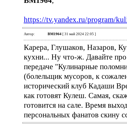
BM1964
,
https://tv.yandex.ru/program/ku
Автор:
BM1964
[ 31 май 2024 22:05 ]
Карера, Глушаков, Назаров, Кух
кухни... Ну что-ж. Давайте про
передаче "Кулинарные поломни
(болельщик мусоров, к сожале
исторический клуб Кадаши Вре
как готовят Кулеш. Самая, ска
готовится на сале. Время выхо
персональных фанатов скину сс