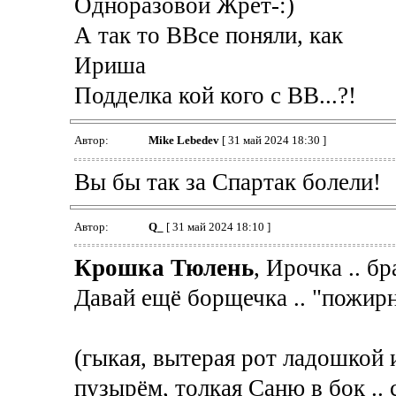
Одноразовой Жрет-:)
А так то ВВсе поняли, как
Ириша
Подделка кой кого с ВВ...?!
Автор:
Mike Lebedev
[ 31 май 2024 18:30 ]
Вы бы так за Спартак болели!
Автор:
Q_
[ 31 май 2024 18:10 ]
Крошка Тюлень
, Ирочка .. бр
Давай ещё борщечка .. "пожир
(гыкая, вытерая рот ладошкой
пузырём, толкая Саню в бок ..