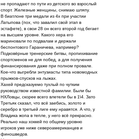
не пропадают по пути из детского во взрослый
спорт. Железные женщины, снимаю шляпу.
В биатлоне три медали из 4х при участии
Латыпова (пох, что завалил свой этап в
эстафете), в свои 28 он всего второй год бегает
на высшем уровне. Какого хера его
мариновали по подвалам и держали
беспонтового Гараничева, например?
Подковёрные тренерские битвы, пропихивание
спортсменов не для побед, а для получения
финансирования даже при полном провале.
Кое-что выгребли энтузиасты типа новомодных
прыжков-спусков на лыжах.
Хахей предсказуемо тухлый по чутким
руководством известной фамилии. Были бы
НХЛовцы, скорее всего влетели бы в 1\4. Зато
Третьяк сказал, что всё заебись, золото и
серебро в третьей лиге ему нравятся. А что, у
Владика жопа в тепле, у него всё прекрасно.
Реально наш хоккей по общему уровню
игроков уже ниже североамериканцев и
финошведов.