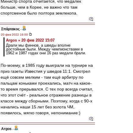
Министр спорта отчитается, что медалек
больше, чем в Корее, не важно что там
спортсменов было полтора землекопа.
Σπάρτακος
-
20 фев 2022 16:00
Argos » 20 фев 2022 15:07
Драли мы финнов, а шведы вполне
достойные были. Между чемпионствами в
1962 и 1987 годах они 16 раз медали брали.
По-моему, в 1985 году выиграли на турнире на
приз газеты Известия у шведов 11:1. Смотрел
ещё совсем мелким - там ещё арбитру по
пальцам коньками проехались, матч на какое-
то время прерывался. С тех пор всегда считал,
что этот счёт - реальное отражение разницы в
классе между сборными. Поэтому, когда с 90-х
начались наши 15 лет без золота ЧМ,
появилось, мягко говоря, непонимание:)
Argos
-