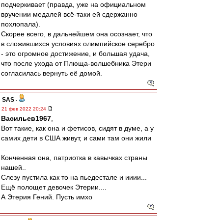
подчеркивает (правда, уже на официальном
вручении медалей всё-таки ей сдержанно
похлопала).
Скорее всего, в дальнейшем она осознает, что
в сложившихся условиях олимпийское серебро
- это огромное достижение, и большая удача,
что после ухода от Плюща-волшебника Этери
согласилась вернуть её домой.
SAS
-
21 фев 2022 20:24
Васильев1967
,
Вот такие, как она и фетисов, сидят в думе, а у
самих дети в США живут, и сами там они жили
...
Конченная она, патриотка в кавычках страны
нашей..
Слезу пустила как то на пьедестале и ииии...
Ещё полощет девочек Этерии....
А Этерия Гений. Пусть имхо