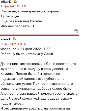
AiltonD
-
21 фев 2022 20:19
Согласен, клюшкарей под контроль
Тутберидзе.
Ещё биатлон под Вяльбе.
Ибо нех баловать :D
slava1
-
21 фев 2022 20:08
visahouse » 21 фев 2022 11:35
Ребят, ну была истерика у Саши.
-------------------------
Да нет никаких претензий к Саше,понятно что
жуткий стресс в придачу с типа допингом
Камилы. Просто было бы правильно
подсказать ей сделать это публично,не
обязательно устно. Принести извинения это
вовсе не унизиться,а наоборот.Какого было
Ане,честно выигравшей золото, грустно сидеть
одной в этой комнатке.Надо радоваться,а у
подруг такое...
И это ,,ненавижу всех" могла принять и на