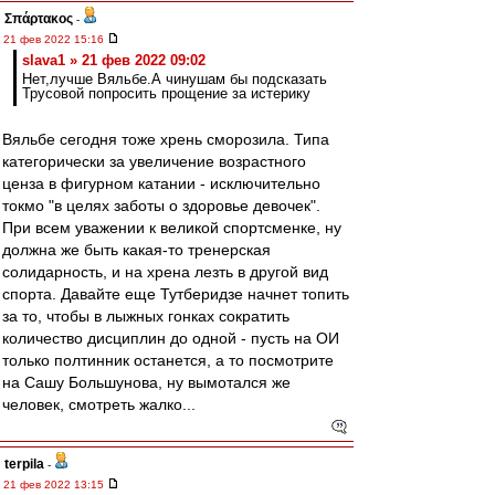
Σπάρτακος
-
21 фев 2022 15:16
slava1 » 21 фев 2022 09:02
Нет,лучше Вяльбе.А чинушам бы подсказать
Трусовой попросить прощение за истерику
Вяльбе сегодня тоже хрень сморозила. Типа
категорически за увеличение возрастного
ценза в фигурном катании - исключительно
токмо "в целях заботы о здоровье девочек".
При всем уважении к великой спортсменке, ну
должна же быть какая-то тренерская
солидарность, и на хрена лезть в другой вид
спорта. Давайте еще Тутберидзе начнет топить
за то, чтобы в лыжных гонках сократить
количество дисциплин до одной - пусть на ОИ
только полтинник останется, а то посмотрите
на Сашу Большунова, ну вымотался же
человек, смотреть жалко...
terpila
-
21 фев 2022 13:15