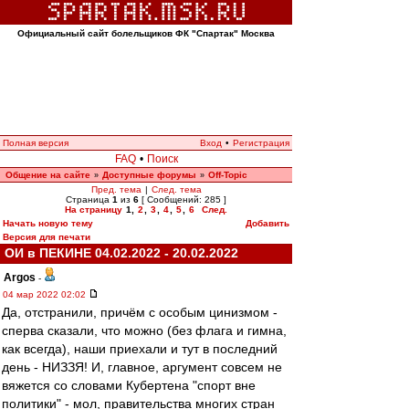
Официальный сайт болельщиков ФК "Спартак" Москва
Полная версия
Вход
•
Регистрация
FAQ
•
Поиск
Общение на сайте
Доступные форумы
Off-Topic
»
»
Пред. тема
|
След. тема
Страница
1
из
6
[ Сообщений: 285 ]
На страницу
1
,
2
,
3
,
4
,
5
,
6
След.
Начать новую тему
Добавить
Версия для печати
ОИ в ПЕКИНЕ 04.02.2022 - 20.02.2022
Argos
-
04 мар 2022 02:02
Да, отстранили, причём с особым цинизмом -
сперва сказали, что можно (без флага и гимна,
как всегда), наши приехали и тут в последний
день - НИЗЗЯ! И, главное, аргумент совсем не
вяжется со словами Кубертена "спорт вне
политики" - мол, правительства многих стран