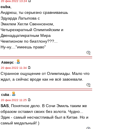
20 фев 2022 13:24
cuba
,
Андрюш, ты серьезно сравниваешь
Эдуарда Латыпова с
Эмилем Хегли Свеннсеном,
Четырехкратный Олимпийским и
Двенадцатикратным Мира
Чемпионом по биатлону???...
Ну-ну...."имеешь право"
Авверс
-
20 фев 2022 11:34
Странное ощущение от Олимпиады. Мало что
ждал, а сейчас вроде как не всё завоевали.
cuba
-
20 фев 2022 11:25
SAS
, Понятное дело. В Сочи Эмиль таким же
образом оставил своих без золота. Чудно...
Эдик - самый несчастливый был в Китае. Но и
самый медальный! )