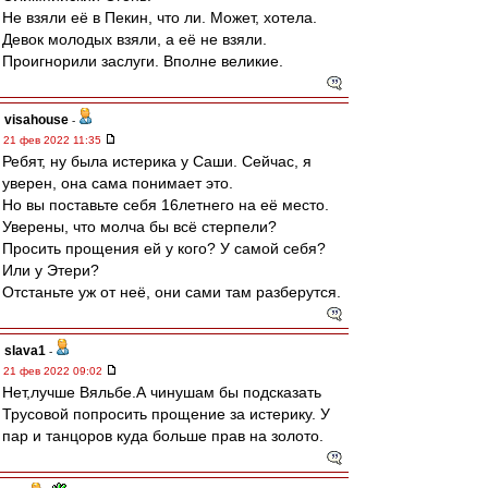
Не взяли её в Пекин, что ли. Может, хотела.
Девок молодых взяли, а её не взяли.
Проигнорили заслуги. Вполне великие.
visahouse
-
21 фев 2022 11:35
Ребят, ну была истерика у Саши. Сейчас, я
уверен, она сама понимает это.
Но вы поставьте себя 16летнего на её место.
Уверены, что молча бы всё стерпели?
Просить прощения ей у кого? У самой себя?
Или у Этери?
Отстаньте уж от неё, они сами там разберутся.
slava1
-
21 фев 2022 09:02
Нет,лучше Вяльбе.А чинушам бы подсказать
Трусовой попросить прощение за истерику. У
пар и танцоров куда больше прав на золото.