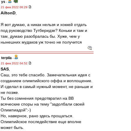
ys
-
21 фев 2022 06:29
AiltonD
,
Я вот думаю, а никак нельзя и хоккей отдать
под руководство Тутберидзе? Коньки и там и
там, думаю разобралась бы. Хуже, чем у
нынешних мудаков уж точно не получится
terpila
-
21 фев 2022 04:52
SAS
,
Саш, это тебе спасибо. Замечательная идея с
созданием олимпийского оффа и воплощение.
И сделал в самый нужный момент, не раньше и
не позже.
Ты без сомнения предотвратил на ВВ
всяческие споры на тему "задолбали своей
Олимпиадой":-)
Но, наверное, рано здесь прощаться.
Олимпийское последействие еще вполне
может быть.