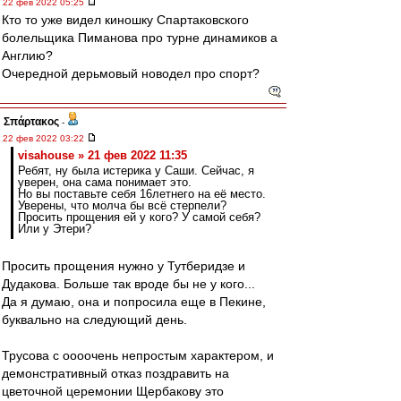
22 фев 2022 05:25
Кто то уже видел киношку Спартаковского
болельщика Пиманова про турне динамиков а
Англию?
Очередной дерьмовый новодел про спорт?
Σπάρτακος
-
22 фев 2022 03:22
visahouse » 21 фев 2022 11:35
Ребят, ну была истерика у Саши. Сейчас, я
уверен, она сама понимает это.
Но вы поставьте себя 16летнего на её место.
Уверены, что молча бы всё стерпели?
Просить прощения ей у кого? У самой себя?
Или у Этери?
Просить прощения нужно у Тутберидзе и
Дудакова. Больше так вроде бы не у кого...
Да я думаю, она и попросила еще в Пекине,
буквально на следующий день.
Трусова с оооочень непростым характером, и
демонстративный отказ поздравить на
цветочной церемонии Щербакову это