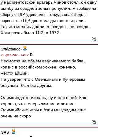
у нас ментовской вратарь Чинов стоял, он одну
шайбу из средней зоны пропустил.
Я вообще на
сборную ГДР удивлялся - откуда она? Ведь в
первенстве ГДР две команды только играли.
Так что мелочь драли, а шведов - не всегда.
Хотя разок было 11:2, в 1972.
Σπάρτακος
-
20 фев 2022 14:12
Несмотря на объём вваливаемого бабла,
кризис в российском хоккее, конечно,
жесточайший.
Не уверен, что с Овечкиным и Кучеровым
результат был бы другим.
Олимпиада кончилась, ну и пёс с ней. Как
хорошо, что теперь зимние и летние
Олимпийские игры в Азии мы увидим еще
очень не скоро
SAS
-