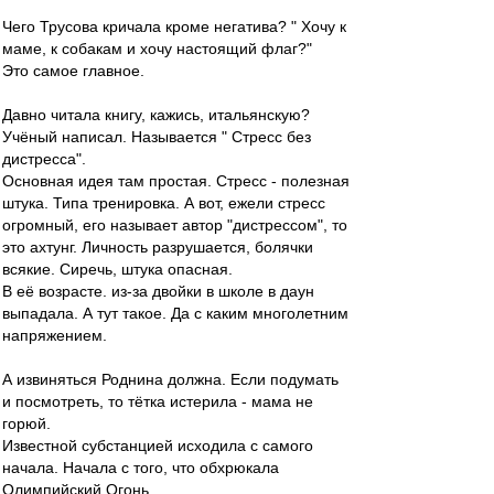
Чего Трусова кричала кроме негатива? " Хочу к
маме, к собакам и хочу настоящий флаг?"
Это самое главное.
Давно читала книгу, кажись, итальянскую?
Учёный написал. Называется " Стресс без
дистресса".
Основная идея там простая. Стресс - полезная
штука. Типа тренировка. А вот, ежели стресс
огромный, его называет автор "дистрессом", то
это ахтунг. Личность разрушается, болячки
всякие. Сиречь, штука опасная.
В её возрасте. из-за двойки в школе в даун
выпадала. А тут такое. Да с каким многолетним
напряжением.
А извиняться Роднина должна. Если подумать
и посмотреть, то тётка истерила - мама не
горюй.
Известной субстанцией исходила с самого
начала. Начала с того, что обхрюкала
Олимпийский Огонь.