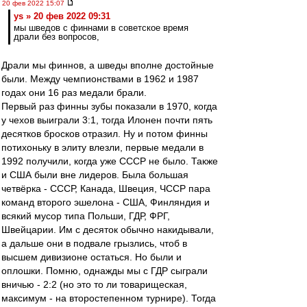
20 фев 2022 15:07
ys » 20 фев 2022 09:31
мы шведов с финнами в советское время
драли без вопросов,
Драли мы финнов, а шведы вполне достойные
были. Между чемпионствами в 1962 и 1987
годах они 16 раз медали брали.
Первый раз финны зубы показали в 1970, когда
у чехов выиграли 3:1, тогда Илонен почти пять
десятков бросков отразил. Ну и потом финны
потихоньку в элиту влезли, первые медали в
1992 получили, когда уже СССР не было. Также
и США были вне лидеров. Была большая
четвёрка - СССР, Канада, Швеция, ЧССР пара
команд второго эшелона - США, Финляндия и
всякий мусор типа Польши, ГДР, ФРГ,
Швейцарии. Им с десяток обычно накидывали,
а дальше они в подвале грызлись, чтоб в
высшем дивизионе остаться. Но были и
оплошки. Помню, однажды мы с ГДР сыграли
вничью - 2:2 (но это то ли товарищеская,
максимум - на второстепенном турнире). Тогда