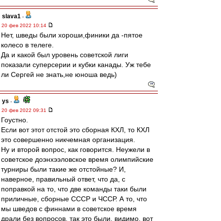
slava1
-
20 фев 2022 10:14
Нет, шведы были хороши,финики да -пятое
колесо в телеге.
Да и какой был уровень советской лиги
показали суперсерии и кубки канады. Уж тебе
ли Сергей не знать,не юноша ведь)
ys
-
20 фев 2022 09:31
Гоустно.
Если вот этот отстой это сборная КХЛ, то КХЛ
это совершенно никчемная организация.
Ну и второй вопрос, как говорится. Неужели в
советское доэнхээловское время олимпийские
турниры были такие же отстойные? И,
наверное, правильный ответ, что да, с
поправкой на то, что две команды таки были
приличные, сборные СССР и ЧССР. А то, что
мы шведов с финнами в советское время
драли без вопросов, так это были, видимо, вот