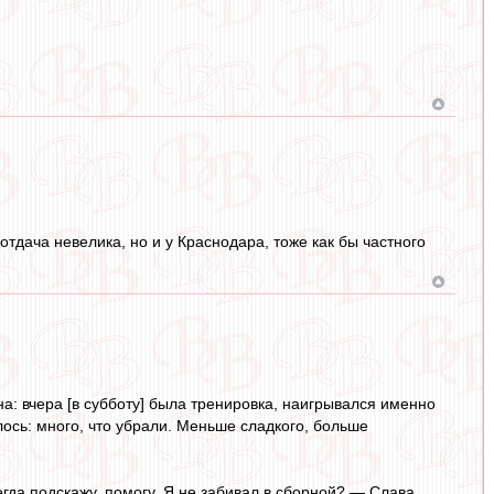
 отдача невелика, но и у Краснодара, тоже как бы частного
а: вчера [в субботу] была тренировка, наигрывался именно
лось: много, что убрали. Меньше сладкого, больше
егда подскажу, помогу. Я не забивал в сборной? — Слава