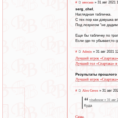
#
авоська
» 31 авг 2021 
serg_chel
,
Наглядная табличка.
С тех пор как дэвушка 
Под лозунгом "не дадим
Еще бы табличку по тра
Если где-то убывает,то 
#
Admin
» 31 авг 2021 1
Лучший игрок «Спартака» 
Лучший гол «Спартака» в 
Результаты прошлого
Лучший игрок «Спартака»
#
Alex Green
» 31 авг 20
visahouse » 31 авг 
Куда
.
Сюда