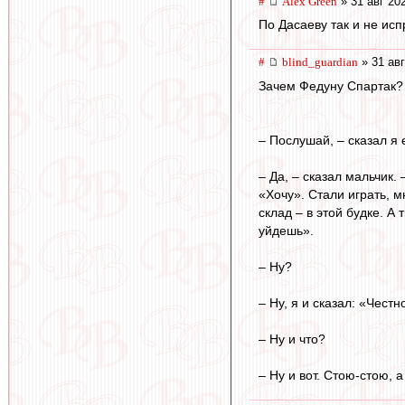
#
Alex Green
» 31 авг 20
По Дасаеву так и не испр
#
blind_guardian
» 31 авг
Зачем Федуну Спартак? 
– Послушай, – сказал я 
– Да, – сказал мальчик.
«Хочу». Стали играть, 
склад – в этой будке. А
уйдешь».
– Ну?
– Ну, я и сказал: «Честн
– Ну и что?
– Ну и вот. Стою-стою, а