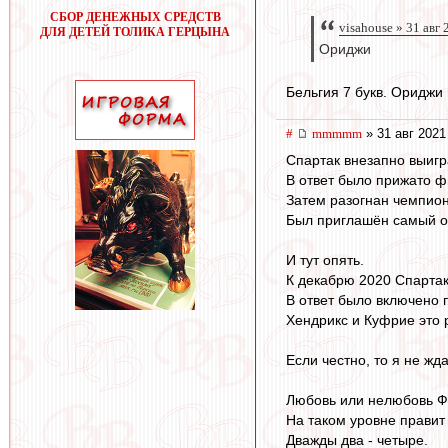
СБОР ДЕНЕЖНЫХ СРЕДСТВ
visahouse » 31 авг
ДЛЯ ДЕТЕЙ ТОЛИКА ГЕРЦЫНА
Ориджи
Бельгия 7 букв. Ориджи 
#
mmmmm
» 31 авг 2021
Спартак внезапно выигр
В ответ было прижато 
Затем разогнан чемпион
Был приглашён самый о
И тут опять.
К декабрю 2020 Спарта
В ответ было включено 
Хендрикс и Куфрие это р
Если честно, то я не жд
Любовь или нелюбовь Фе
На таком уровне правит
Дважды два - четыре.