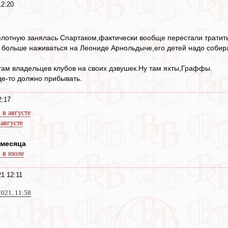
12:20
вплотную занялась Спартаком,фактически вообще перестали тратить
 больше наживаться на Леониде Арнольдыче,его детей надо собира
там владельцев клубов на своих дэвушек.Ну там яхты,Граффы.
где-то должно прибывать.
2:17
в августе
августе
 месяца
 в июле
21 12:11
2021, 11:58