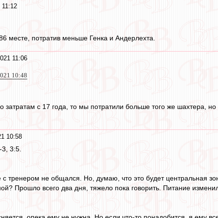
 11:12
 86 месте, потратив меньше Генка и Андерлехта.
021 11:06
2021 10:48
по затратам с 17 года, то мы потратили больше того же шахтера, но
21 10:58
3, 3:5.
 с тренером не общался. Но, думаю, что это будет центральная зон
рной? Прошло всего два дня, тяжело пока говорить. Питание измени
яется, опека ему не нужна. Но если что-то понадобится, я ему вс