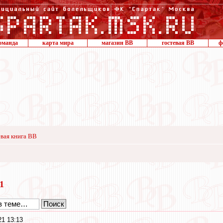
оманда
карта мира
магазин ВВ
гостевая ВВ
ф
вая книга ВВ
21
21 13:13