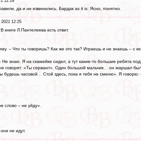
21 12:29
авили, да и не извинились. Бардак as it is. Ясно, понятно.
 2021 12:25
В книге Л.Пантелеева есть ответ.
ему. – Что ты говоришь? Как же это так? Играешь и не знаешь – с к
 – Не знаю. Я на скамейке сидел, а тут какие-то большие ребята по
мне говорят: «Ты сержант». Один большой мальчик… он маршал был
 ты будешь часовой… Стой здесь, пока я тебя не сменю». Я говорю: 
ое слово – не уйду».
 они не идут.