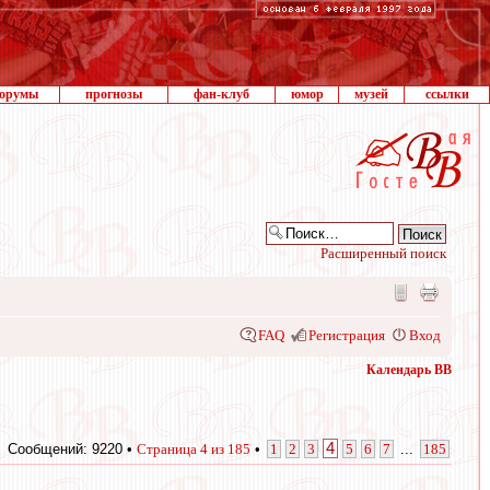
орумы
прогнозы
фан-клуб
юмор
музей
ссылки
Расширенный поиск
FAQ
Регистрация
Вход
Календарь ВВ
4
Сообщений: 9220 •
Страница
4
из
185
•
1
2
3
5
6
7
...
185