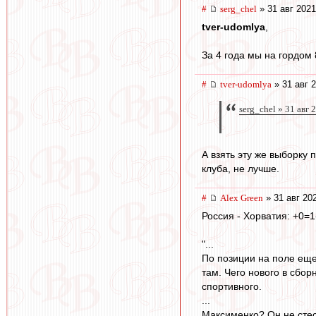
#
serg_chel
» 31 авг 2021
tver-udomlya
,
За 4 года мы на гордом
#
tver-udomlya
» 31 авг 2
serg_chel » 31 авг 
А взять эту же выборку 
клуба, не лучше.
#
Alex Green
» 31 авг 20
Россия - Хорватия: +0=1-
"...
По позиции на поле еще
там. Чего нового в сбо
спортивного.
...
Максименко? Он не стесн