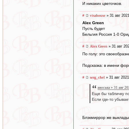
И никаких цветочков.
#
visahouse
» 31 авг 202
Alex Green
Пусть будет
Бельгия Россия 1-0 Ори
#
Alex Green
» 31 авг 20
По голу: это своеобразн
Подсказка: в имени форв
#
serg_chel
» 31 авг 2021
авоська » 31 авг 2
Еще бы табличку п
Если где-то убывае
Блэкмиррор же выкладыв