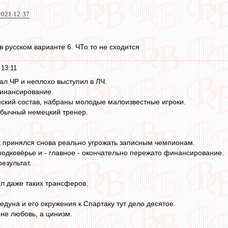
 2021 12:37
в русском варианте 6. ЧТо то не сходится
 13:11
ал ЧР и неплохо выступил в ЛЧ.
финансирование.
ский состав, набраны молодые малоизвестные игроки.
бычный немецкий тренер.
к принялся снова реально угрожать записным чемпионам.
подковёрье и - главное - окончательно пережато финансирование.
езультат.
ал даже таких трансферов.
дуна и его окружения к Спартаку тут дело десятое.
 не любовь, а цинизм.