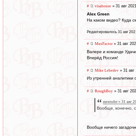
#
visahouse
» 31 авг 2021
Alex Green
На каком видео? Куда см
Редактировалось 31 авг 202
#
MaxFactor
» 31 авг 202
Валере и команде Удачи
Вперёд Россия!
#
Mike Lebedev
» 31 авг 
Из утренней аналитики
#
RoughBoy
» 31 авг 202
mentufer » 31 авг 
Вообще, конечно, 
Вообще ничего загадочно