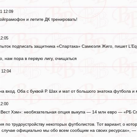
1 12:09
тойграмофон и летите ДК тренировать!
12:05
пыток подписать защитника «Спартака» Самюэля Жиго, пишет L’Eq
о, нам пора в первую лигу, очищаться
 12:04
на вход. Оба с буквой Р. Шах и мат от большого знатока футбола и
12:00
 «Вест Хэм»: необязательная опция выкупа — 14 млн евро — «РБ С
 по трудоустройству некоторых футболистов. Тот вариант, о котор
 случае официально мы обо всем сообщим на своих ресурсах», —