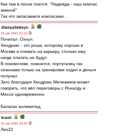
Как там в песне поется: "Надежда - наш компас
земной"
Так что запасаемся компасами...
ZhenyaSinitsyn
-
31 авг 2021 21:12
Почитал. Охнул.
Хендрикс - это роша, которому хорошо в
Москве и плевать на карьеру, столько ему
нигде платить не будут.
В локомотиве, помнится, португалец так
сезонами только на тренировки ходил и деньги
получал.
Зато благодаря Хендрикс Мележиков может
говорить, что вёл переговоры с Роналду и
Месси одновременно.
Балаган анлимитед.
krash
-
31 авг 2021 20:53
Лео22