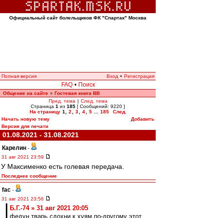
Официальный сайт болельщиков ФК "Спартак" Москва
Полная версия
Вход
•
Регистрация
FAQ
•
Поиск
Общение на сайте
Гостевая книга ВВ
»
Пред. тема
|
След. тема
Страница
1
из
185
[ Сообщений: 9220 ]
На страницу
1
,
2
,
3
,
4
,
5
...
185
След.
Начать новую тему
Добавить
Версия для печати
01.08.2021 - 31.08.2021
Карелин
-
31 авг 2021 23:59
У Максименко есть голевая передача.
Последнее сообщение
fac
-
31 авг 2021 23:56
Б.Г.-74 » 31 авг 2021 20:05
федун,тварь,сдохни к хуям,по-другому этот