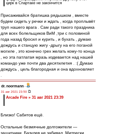
цирк в Спартаке не закончится
Присаживайся братишка рядышком , вместе
будем сидеть у речки и ждать , когда проплывёт
труп нашего врага . Сам ради такого праздника
для всех болельщиков ВиМ ,три с половиной
года назад бросил и курить , и бухать , думаю
дождусь и станцую жигу -дрыгу на его поганой
могиле , это конечно грех желать кому-то конца
, но эта патлатая мразь издевается над нашей
командо уже почти два десятилетия . :( Думаю
дождусь , цель благородная и она вдохновляет
.
dr. noormann
-
31 авг 2021 23:50
Arcade Fire » 31 авг 2021 23:39
Близко! Сабитов ещё.
Остальные безмячные долгожители —
защитники. Базулев не забивал. Митрески.