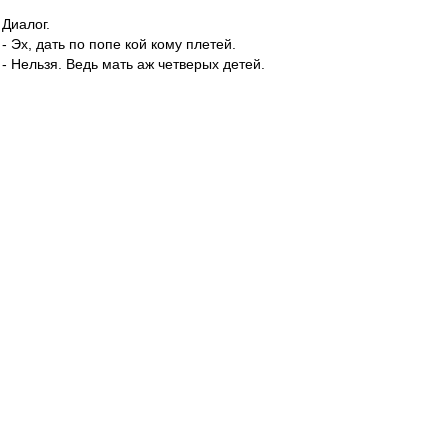
Диалог.
- Эх, дать по попе кой кому плетей.
- Нельзя. Ведь мать аж четверых детей.
На юбилей он ожидал сюрприза
Никак не в виде антифриза.
А соавтора этой эпиграммы особо
представлять не надо. Хоть и не Родионов, но
достаточно опытен и известен, чтобы особо
представлять :)
Никто не жаждал бардака,
Но не хватало полномочий.
На должности политрука
В отряде был полит рабочий.
А завершим первую часть прямого эфира
посвящением жеребьевке. По схеме одного
известного ВВ ;)
Наполи, Лестер,
Такие песни,
Да в придачу