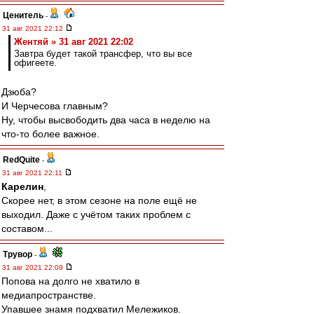
Ценитель
-
31 авг 2021 22:12
Жентяй » 31 авг 2021 22:02
Завтра будет такой трансфер, что вы все
офигеете.
Дзюба?
И Черчесова главным?
Ну, чтобы высвободить два часа в неделю на
что-то более важное.
RedQuite
-
31 авг 2021 22:11
Карелин
,
Скорее нет, в этом сезоне на поле ещё не
выходил. Даже с учётом таких проблем с
составом...
Трувор
-
31 авг 2021 22:09
Попова на долго не хватило в
медиапространстве.
Упавшее знамя подхватил Мележиков.