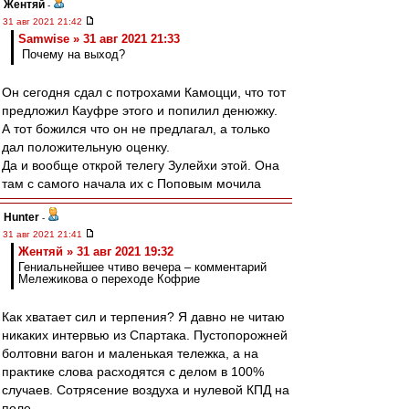
Жентяй
-
31 авг 2021 21:42
Samwise » 31 авг 2021 21:33
Почему на выход?
Он сегодня сдал с потрохами Камоцци, что тот
предложил Кауфре этого и попилил денюжку.
А тот божился что он не предлагал, а только
дал положительную оценку.
Да и вообще открой телегу Зулейхи этой. Она
там с самого начала их с Поповым мочила
Hunter
-
31 авг 2021 21:41
Жентяй » 31 авг 2021 19:32
Гениальнейшее чтиво вечера – комментарий
Мележикова о переходе Кофрие
Как хватает сил и терпения? Я давно не читаю
никаких интервью из Спартака. Пустопорожней
болтовни вагон и маленькая тележка, а на
практике слова расходятся с делом в 100%
случаев. Сотрясение воздуха и нулевой КПД на
поле