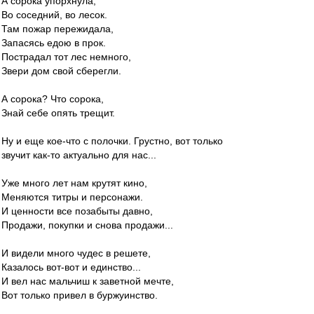
А сорока упорхнула,
Во соседний, во лесок.
Там пожар пережидала,
Запасясь едою в прок.
Пострадал тот лес немного,
Звери дом свой сберегли.
А сорока? Что сорока,
Знай себе опять трещит.
Ну и еще кое-что с полочки. Грустно, вот только
звучит как-то актуально для нас...
Уже много лет нам крутят кино,
Меняются титры и персонажи.
И ценности все позабыты давно,
Продажи, покупки и снова продажи...
И видели много чудес в решете,
Казалось вот-вот и единство...
И вел нас мальчиш к заветной мечте,
Вот только привел в буржуинство.