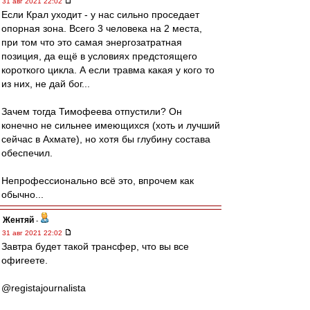
31 авг 2021 22:02
Если Крал уходит - у нас сильно проседает
опорная зона. Всего 3 человека на 2 места,
при том что это самая энергозатратная
позиция, да ещё в условиях предстоящего
короткого цикла. А если травма какая у кого то
из них, не дай бог...
Зачем тогда Тимофеева отпустили? Он
конечно не сильнее имеющихся (хоть и лучший
сейчас в Ахмате), но хотя бы глубину состава
обеспечил.
Непрофессионально всё это, впрочем как
обычно...
Жентяй
-
31 авг 2021 22:02
Завтра будет такой трансфер, что вы все
офигеете.
@registajournalista