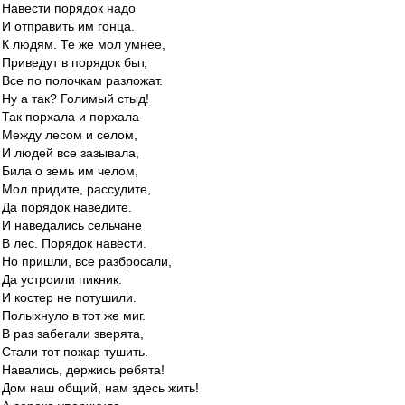
Навести порядок надо
И отправить им гонца.
К людям. Те же мол умнее,
Приведут в порядок быт,
Все по полочкам разложат.
Ну а так? Голимый стыд!
Так порхала и порхала
Между лесом и селом,
И людей все зазывала,
Била о земь им челом,
Мол придите, рассудите,
Да порядок наведите.
И наведались сельчане
В лес. Порядок навести.
Но пришли, все разбросали,
Да устроили пикник.
И костер не потушили.
Полыхнуло в тот же миг.
В раз забегали зверята,
Стали тот пожар тушить.
Навались, держись ребята!
Дом наш общий, нам здесь жить!