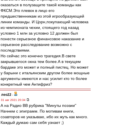
оказаться в полузащите такой команды как
ФКСМ.Это плевок в лицо его
предшественникам из этой игрообразующей
линии команды. И Цорн,покупающий человека
из чемпионата чехии, стоящего год назад
условно 1 млн за условно 12 должен был
понести серьезное финансовое наказание и
серьезное расследование возможно с
последствиями.
Но сейчас это конечно трагедия.В свете
закрывшегося окна тем более.А в текущем
бардаке это может и полный пистец. Но может
у барыни с итальянским другом более мощные
аргументы имеются и нас усилит кто то более
конкретный чем Антифриз?
лео22
-
31 авг 2021 20:34
А на Радио ВВ рубрика "Минуты поэзии"
Начнем с эпиграмм. По мотивам книги,
соавторов не указываю, ибо их жуть как много.
Каждый думаю сам себя узнает ;)