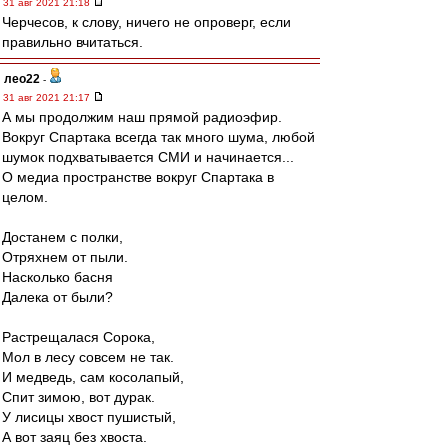
31 авг 2021 21:18
Черчесов, к слову, ничего не опроверг, если
правильно вчитаться.
лео22
-
31 авг 2021 21:17
А мы продолжим наш прямой радиоэфир.
Вокруг Спартака всегда так много шума, любой
шумок подхватывается СМИ и начинается...
О медиа пространстве вокруг Спартака в
целом.
Достанем с полки,
Отряхнем от пыли.
Насколько басня
Далека от были?
Растрещалася Сорока,
Мол в лесу совсем не так.
И медведь, сам косолапый,
Спит зимою, вот дурак.
У лисицы хвост пушистый,
А вот заяц без хвоста.