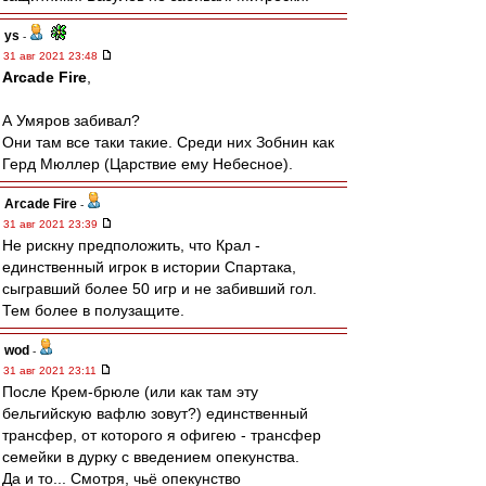
ys
-
31 авг 2021 23:48
Arcade Fire
,
А Умяров забивал?
Они там все таки такие. Среди них Зобнин как
Герд Мюллер (Царствие ему Небесное).
Arcade Fire
-
31 авг 2021 23:39
Не рискну предположить, что Крал -
единственный игрок в истории Спартака,
сыгравший более 50 игр и не забивший гол.
Тем более в полузащите.
wod
-
31 авг 2021 23:11
После Крем-брюле (или как там эту
бельгийскую вафлю зовут?) единственный
трансфер, от которого я офигею - трансфер
семейки в дурку с введением опекунства.
Да и то... Смотря, чьё опекунство