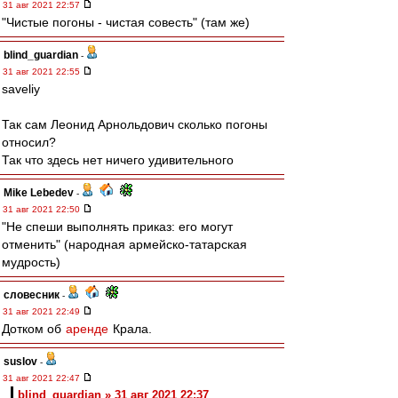
31 авг 2021 22:57
"Чистые погоны - чистая совесть" (там же)
blind_guardian
-
31 авг 2021 22:55
saveliy
Так сам Леонид Арнольдович сколько погоны
относил?
Так что здесь нет ничего удивительного
Mike Lebedev
-
31 авг 2021 22:50
"Не спеши выполнять приказ: его могут
отменить" (народная армейско-татарская
мудрость)
словесник
-
31 авг 2021 22:49
Дотком об
аренде
Крала.
suslov
-
31 авг 2021 22:47
blind_guardian » 31 авг 2021 22:37