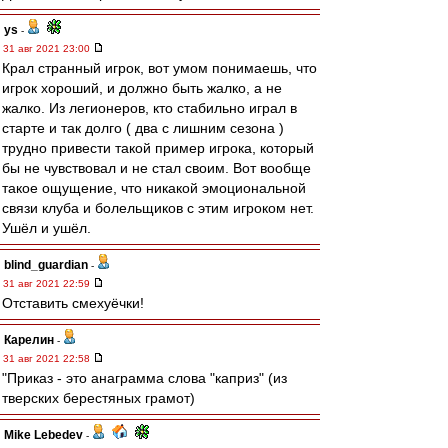
ys
-
31 авг 2021 23:00
Крал странный игрок, вот умом понимаешь, что
игрок хороший, и должно быть жалко, а не
жалко. Из легионеров, кто стабильно играл в
старте и так долго ( два с лишним сезона )
трудно привести такой пример игрока, который
бы не чувствовал и не стал своим. Вот вообще
такое ощущение, что никакой эмоциональной
связи клуба и болельщиков с этим игроком нет.
Ушёл и ушёл.
blind_guardian
-
31 авг 2021 22:59
Отставить смехуëчки!
Карелин
-
31 авг 2021 22:58
"Приказ - это анаграмма слова "каприз" (из
тверских берестяных грамот)
Mike Lebedev
-