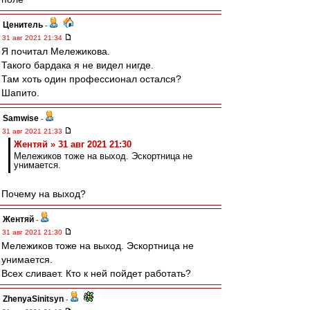
Ценитель
-
31 авг 2021 21:34
Я почитал Мележикова.
Такого бардака я не видел нигде.
Там хоть один профессионал остался?
Шапито.
Samwise
-
31 авг 2021 21:33
Жентяй » 31 авг 2021 21:30
Мележиков тоже на выход. Эскортница не
унимается.
Почему на выход?
Жентяй
-
31 авг 2021 21:30
Мележиков тоже на выход. Эскортница не
унимается.
Всех сливает. Кто к ней пойдет работать?
ZhenyaSinitsyn
-