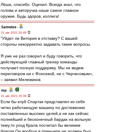
Лёша, спасибо. Оценил. Всегда знал, что
голова и авторучка наше самое главное
оружие. Будь здоров, коллега!
Samwise
-
31 авг 2021 20:49
"Уйдет ли Витория в отставку? С вашей
стороны некорректно задавать такие вопросы.
Я уже не раз говорил и буду говорить, что
действующий главный тренер команды
получает полную поддержку. Мы не ведем
переговоров ни с Фонсекой, ни с Черчесовым»,
– заявил Мележиков.
mp
-
31 авг 2021 20:39
Если бы клуб Спартак представлял из себя
четко работающую машину по достижению
поставленных высоких целей,а не как сейчас
полнейший и бесконечный бардак на вольную
тему,то уход Крала посчитал бы великим
благом.Он вообще в принципе не должен был