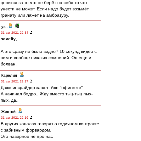
ценится за то что не берёт на себя то что
унести не может. Если надо будет возьмёт
гранату или ляжет на амбразуру.
ys
-
31 авг 2021 22:34
saveliy
,
А это сразу не было видно? 10 секунд видео с
ним и вообще никаких сомнений. Он еще и
болван.
Карелин
-
31 авг 2021 22:17
Даже инсрайдер завял. Уже "офигеете".
А начинал бодро.. Жду вместо тыц-тыц пых-
пых, да..
Жентяй
-
31 авг 2021 22:16
В других каналах говорят о годичном контракте
с забивным форвардом.
Это наверное не про нас