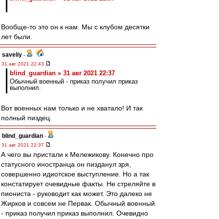
Вообще-то это он к нам. Мы с клубом десятки
лет были.
saveliy
-
31 авг 2021 22:43
blind_guardian » 31 авг 2021 22:37
Обычный военный - приказ получил приказ
выполнил.
Вот военных нам только и не хватало! И так
полный пиздец.
blind_guardian
-
31 авг 2021 22:37
А чего вы пристали к Мележикову. Конечно про
статусного иностранца он пизданул зря,
совершенно идиотское выступление. Но а так
констатирует очевидные факты. Не стреляйте в
пиониста - руководит как может. Это далеко не
Жирков и совсем не Первак. Обычный военный
- приказ получил приказ выполнил. Очевидно