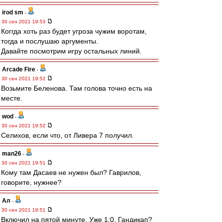
irod sm
-
30 сен 2021 19:53
Коггда хоть раз будет угроза чужим воротам,
тогда и послушаю аргументы.
Давайте посмотрим игру остальных линий.
Arcade Fire
-
30 сен 2021 19:52
Возьмите Беленова. Там голова точно есть на
месте.
wod
-
30 сен 2021 19:52
Селихов, если что, от Ливера 7 получил.
man26
-
30 сен 2021 19:51
Кому там Дасаев не нужен был? Гаврилов,
говорите, нужнее?
Ал
-
30 сен 2021 19:51
Включил на пятой минуте. Уже 1:0. Гандикап?