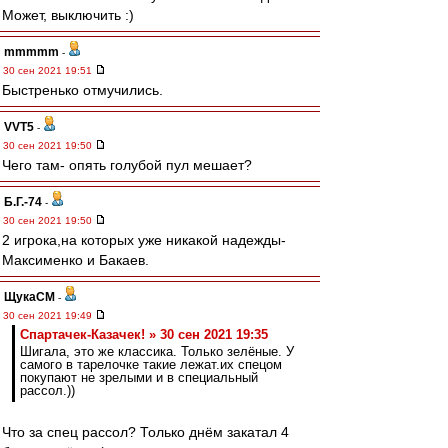
Может, выключить :)
mmmmm
-
30 сен 2021 19:51
Быстренько отмучились.
VVT5
-
30 сен 2021 19:50
Чего там- опять голубой пул мешает?
Б.Г.-74
-
30 сен 2021 19:50
2 игрока,на которых уже никакой надежды-
Максименко и Бакаев.
ЩукаСМ
-
30 сен 2021 19:49
Спартачек-Казачек! » 30 сен 2021 19:35
Шигала, это же классика. Только зелёные. У
самого в тарелочке такие лежат.их спецом
покупают не зрелыми и в специальный
рассол.))
Что за спец рассол? Только днём закатал 4