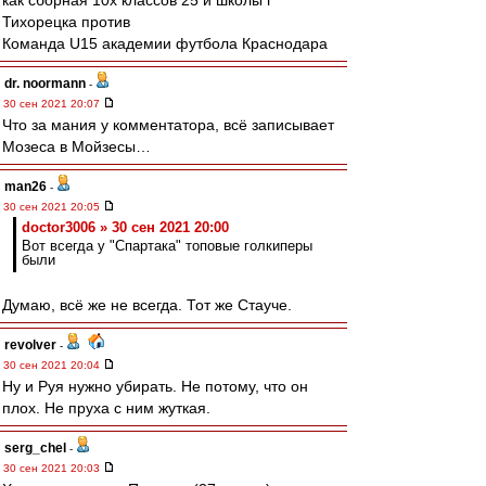
как сборная 10х классов 25 й школы г
Тихорецка против
Команда U15 академии футбола Краснодара
dr. noormann
-
30 сен 2021 20:07
Что за мания у комментатора, всё записывает
Мозеса в Мойзесы…
man26
-
30 сен 2021 20:05
doctor3006 » 30 сен 2021 20:00
Вот всегда у "Спартака" топовые голкиперы
были
Думаю, всё же не всегда. Тот же Стауче.
revolver
-
30 сен 2021 20:04
Ну и Руя нужно убирать. Не потому, что он
плох. Не пруха с ним жуткая.
serg_chel
-
30 сен 2021 20:03