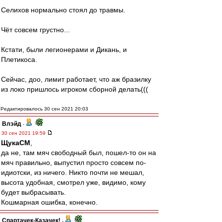
Селихов нормально стоял до травмы.
Чёт совсем грустно...
Кстати, были легионерами и Дикань, и
Плетикоса.
Сейчас, доо, лимит работает, что аж бразилку
из локо пришлось игроком сборной делать(((
Редактировалось 30 сен 2021 20:03
Влэйд
-
30 сен 2021 19:59
ЩукаСМ
,
да не, там мяч свободный был, пошел-то он на
мяч правильно, выпустил просто совсем по-
идиотски, из ничего. Никто почти не мешал,
высота удобная, смотрел уже, видимо, кому
будет выбрасывать.
Кошмарная ошибка, конечно.
Спартачек-Казачек!
-