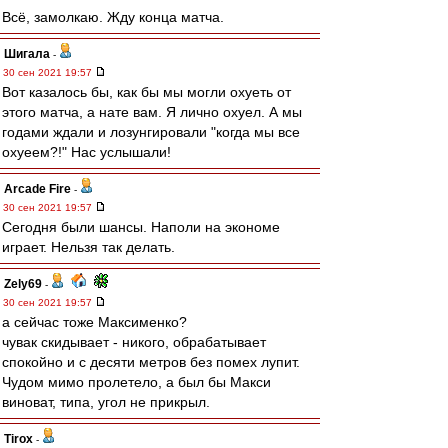
Всё, замолкаю. Жду конца матча.
Шигала
-
30 сен 2021 19:57
Вот казалось бы, как бы мы могли охуеть от
этого матча, а нате вам. Я лично охуел. А мы
годами ждали и лозунгировали "когда мы все
охуеем?!" Нас услышали!
Arcade Fire
-
30 сен 2021 19:57
Сегодня были шансы. Наполи на экономе
играет. Нельзя так делать.
Zely69
-
30 сен 2021 19:57
а сейчас тоже Максименко?
чувак скидывает - никого, обрабатывает
спокойно и с десяти метров без помех лупит.
Чудом мимо пролетело, а был бы Макси
виноват, типа, угол не прикрыл.
Tirox
-