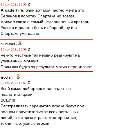
30 сен 2021 19:59
Arcade Fire
, блин.вот моя честно мечта это
Беленов в воротах Спартака но всегда
молчал.считаю самый недооцененый вратарь
России и должен быть в сборной, ну и в
Спартаке уже давно...
Summer
-
30 сен 2021 19:58
Чёй-то местные так нервно реагируют на
упущенный момент.
Прям как будто за результат матча переживают.
irod sm
-
30 сен 2021 19:57
Всей командой пришли насладиться
неапотитанцами.
ВСЕЙ!!!
Расттреливать серенького игрока будут при
полном попустительстве всех остальных
линий, в которых играют мастеровитые,
техничные, умные игроки.