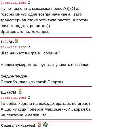
30 сен 2021 19:57
Ну че там опять максимко привез?))) Я ж
говорю минус один всегда начинаем...зато
трансферная стоимость типа растет...а потом
начнет падать, резко так))
Вратарь это полкоманды.
Б.Г.-74
-
30 сен 2021 19:55
Щас начнётся игра в " собачки"
Нашим кумирам начнут выкручивать позвонки..
федун-гандон..
Спасибо ,тварь,за такой Спартак.
ЩукаСМ
-
30 сен 2021 19:55
То орём, хренли на выходах вратарь не играет.
А ща, ну куда попёрся Максименко? Забрал бы
на ленточке и делов...то .
Спартачек-Казачек!
-