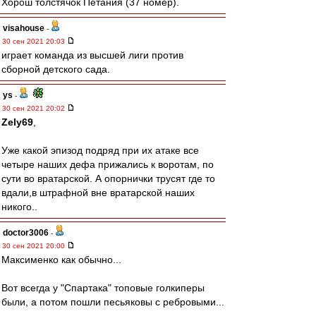
Хорош толстячок Петания (37 номер).
visahouse
-
30 сен 2021 20:03
играет команда из высшей лиги против
сборной детского сада.
ys
-
30 сен 2021 20:02
Zely69
,
Уже какой эпизод подряд при их атаке все
четыре наших дефа прижались к воротам, по
сути во вратарской. А опорнички трусят где то
вдали,в штрафной вне вратарской наших
никого..
doctor3006
-
30 сен 2021 20:00
Максименко как обычно...
Вот всегда у "Спартака" топовые голкиперы
были, а потом пошли песьяковы с ребровыми...