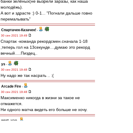
банки зелёных(не вызрели заразы, как наша
молодёжь).
А вот и здрасте :) 0-1... "Погнали дальше говно
перемалывать"
Спартачек-Казачек!
-
30 сен 2021 19:49
Спартак -команда рекордсмен.сначала 1-18
,теперь гол на 13секунде....думаю это рекорд
вечный.....Пиздец..
ys
-
30 сен 2021 19:48
Ну надо же так насрать .. :(
Arcade Fire
-
30 сен 2021 19:48
Максименко никогда в жизни за такое не
отмажется.
Ни одного матча видеть его больше не хочу.
wert_vao
-
30 сен 2021 19:48
Душегубы!!!!