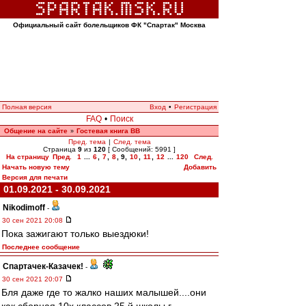
Официальный сайт болельщиков ФК "Спартак" Москва
Полная версия
Вход
•
Регистрация
FAQ
•
Поиск
Общение на сайте
Гостевая книга ВВ
»
Пред. тема
|
След. тема
Страница
9
из
120
[ Сообщений: 5991 ]
На страницу
Пред.
1
...
6
,
7
,
8
,
9
,
10
,
11
,
12
...
120
След.
Начать новую тему
Добавить
Версия для печати
01.09.2021 - 30.09.2021
Nikodimoff
-
30 сен 2021 20:08
Пока зажигают только выездюки!
Последнее сообщение
Спартачек-Казачек!
-
30 сен 2021 20:07
Бля даже где то жалко наших малышей....они