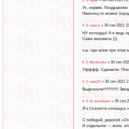
Ух, нервяк..Поздравляю 
Наконец-то можно порад
#
zmeya
» 30 сен 2021 2
НУ молодцы! А я ведь п
Сами виноваты )))
з.ы. при всем при этом 
#
Boobooka
» 30 сен 202
Уфффф. Сдюжили. Плохо,
#
man26
» 30 сен 2021 2
Выдохнули!!!!!!!!!!!!! Зве
#
dr. noormann
» 30 сен 2
Я к Спалетти отношусь н
С победой, дорогой «Спа
И отдельное — всем, кто