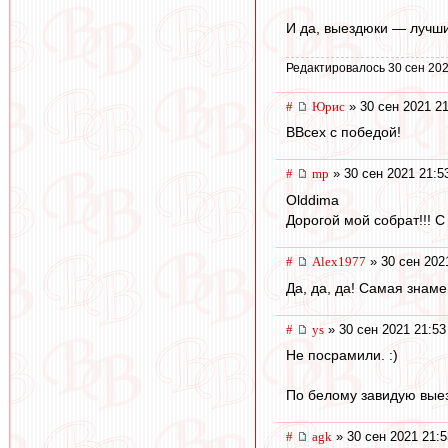
И да, выездюки — лучш
Редактировалось 30 сен 202
#
Юрис
» 30 сен 2021 21
ВВсех с победой!
#
mp
» 30 сен 2021 21:5
Olddima
Дорогой мой собрат!!! С
#
Alex1977
» 30 сен 202
Да, да, да! Самая знаме
#
ys
» 30 сен 2021 21:53
Не посрамили. :)
По белому завидую вые
#
agk
» 30 сен 2021 21:5