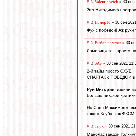
#
Valentinovich
» 30 сен 
Это Никодимоф настроил
#
Помор10
» 30 сен 2021
Фух,с победой! Аж руки 
#
Разбор полетов
» 30 се
Ломовицкого - просто на
#
SAS
» 30 сен 2021 21:
2-й тайм просто ОХУЕННЫЙ!
СПАРТАК с ПОБЕДОЙ в НЕАП
Руй Витория
, извини ме
Больше никакой критики
Но Саня Максименко всё
такого Клуба, как ФКСМ.
#
Tirox
» 30 сен 2021 21
Манолас гандон толкну