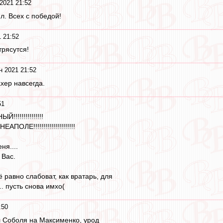
2021 21:52
. Всех с победой!
 21:52
трясутся!
н 2021 21:52
хер навсегда.
51
!!!!!!!!!!!!!!
ОЛЕ!!!!!!!!!!!!!!!!!!!!!
ня....
 Вас.
 равно слабоват, как вратарь, для
.. пусть снова имхо(
:50
л Соболя на Максименко, урод