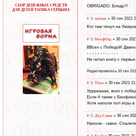
СБОР ДЕНЕЖНЫХ СРЕДСТВ
OBRIGADO, Блядь!!!
ДЛЯ ДЕТЕЙ ТОЛИКА ГЕРЦЫНА
#
razman
» 30 сен 2021 2
Кто там тянул на Умяро
#
МосфОлд
» 30 сен 202
ВВсех с Победой! Давно 
- - - - - - - - - - - -
Не читал книгу с первых
Редактировалось 30 сен 202
#
Tirox
» 30 сен 2021 21
Уррреаааа, всех с победо
Если б также с Бенфикой
Хотя наполи пол игры в
#
Дед Слава
» 30 сен 202
Наполи - гавно. Спалет
#
Край
» 30 сен 2021 21