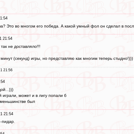
1:54
ва? Это во многом его победа. А какой умный фол он сделал в посл
1 21:54
так не доставляло!!!
 минут (секунд) игры, но представляю как многим теперь стыдно!)))
1 21:56
:54
й...)))
 играли, может и в лигу попали б
 меньшинстве был
1 21:54
и-пидар.
:54