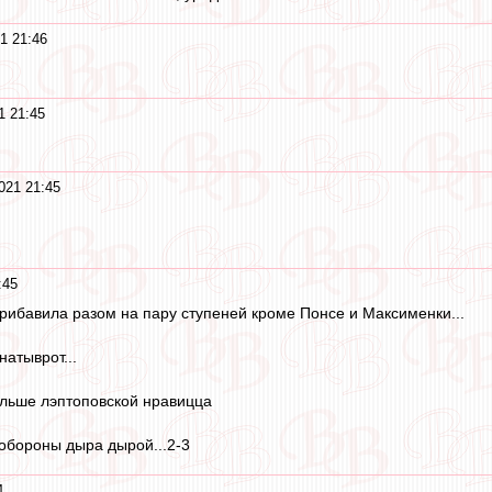
1 21:46
1 21:45
021 21:45
:45
прибавила разом на пару ступеней кроме Понсе и Максименки...
атыврот...
ольше лэптоповской нравицца
 обороны дыра дырой...2-3
4