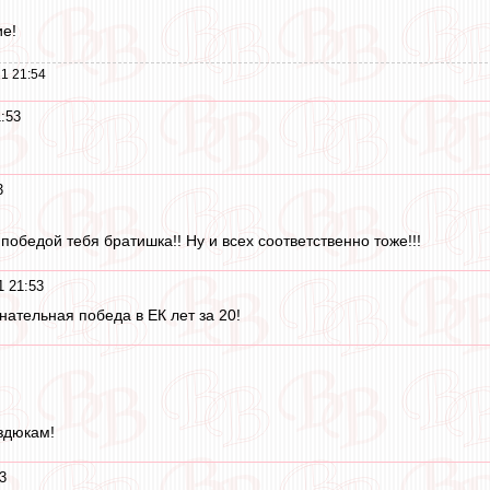
ие!
1 21:54
:53
3
 победой тебя братишка!! Ну и всех соответственно тоже!!!
1 21:53
нательная победа в ЕК лет за 20!
здюкам!
3