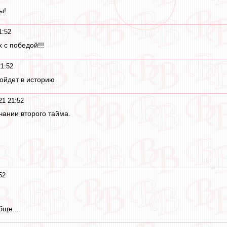
ы!
1:52
х с победой!!!
21:52
войдет в историю
21 21:52
нчании второго тайма.
52
бще...