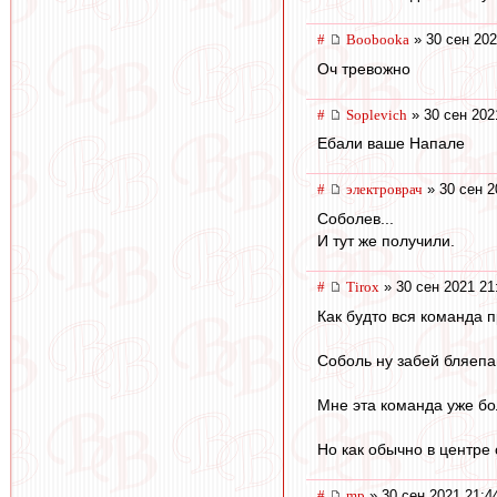
#
Boobooka
» 30 сен 202
Оч тревожно
#
Soplevich
» 30 сен 202
Ебали ваше Напале
#
электроврач
» 30 сен 2
Соболев...
И тут же получили.
#
Tirox
» 30 сен 2021 21
Как будто вся команда 
Соболь ну забей бляепан
Мне эта команда уже б
Но как обычно в центре
#
mp
» 30 сен 2021 21:4