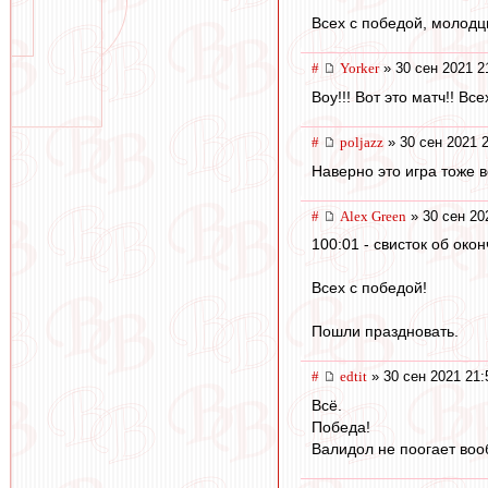
Всех с победой, молодц
#
Yorker
» 30 сен 2021 2
Воу!!! Вот это матч!! Все
#
poljazz
» 30 сен 2021 
Наверно это игра тоже 
#
Alex Green
» 30 сен 20
100:01 - свисток об око
Всех с победой!
Пошли праздновать.
#
edtit
» 30 сен 2021 21:
Всё.
Победа!
Валидол не поогает воо