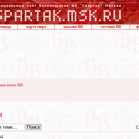
оманда
карта мира
магазин ВВ
гостевая ВВ
ф
вая книга ВВ
21
С
54