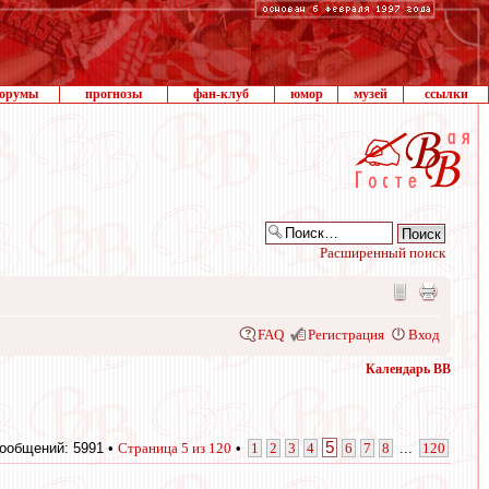
орумы
прогнозы
фан-клуб
юмор
музей
ссылки
Расширенный поиск
FAQ
Регистрация
Вход
Календарь ВВ
5
ообщений: 5991 •
Страница
5
из
120
•
1
2
3
4
6
7
8
...
120