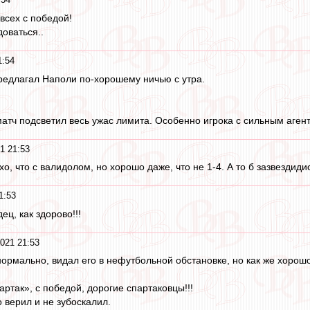
всех с победой!
оваться..
1:54
редлагал Наполи по-хорошему ничью с утра.
матч подсветил весь ужас лимита. Особенно игрока с сильным аген
1 21:53
 что с валидолом, но хорошо даже, что не 1-4. А то б зазвездидис
1:53
здец, как здорово!!!
021 21:53
ормально, видал его в нефутбольной обстановке, но как же хорошо
ртак», с победой, дорогие спартаковцы!!!
 верил и не зубоскалил.