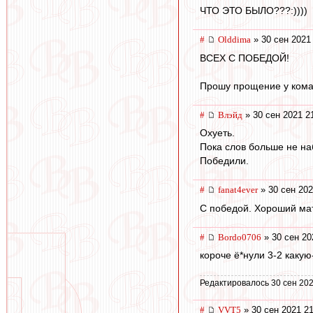
ЧТО ЭТО БЫЛО???:))))
#
Olddima
» 30 сен 2021
ВСЕХ С ПОБЕДОЙ!
Прошу прощение у кома
#
Влэйд
» 30 сен 2021 2
Охуеть.
Пока слов больше не на
Победили.
#
fanat4ever
» 30 сен 202
С победой. Хороший ма
#
Bordo0706
» 30 сен 20
короче ё*нули 3-2 каку
Редактировалось 30 сен 202
#
VVT5
» 30 сен 2021 21