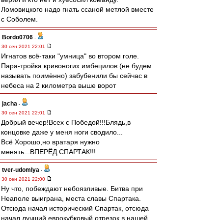
Ломовицкого надо гнать ссаной метлой вместе
с Соболем.
Bordo0706
-
30 сен 2021 22:01
Игнатов всё-таки "умница" во втором голе.
Пара-тройка кривоногих имбецилов (не будем
называть поимённо) забубенили бы сейчас в
небеса на 2 километра выше ворот
jacha
-
30 сен 2021 22:01
Добрый вечер!Всех с Победой!!!Блядь,в
концовке даже у меня ноги сводило...
Всё Хорошо,но вратаря нужно
менять...ВПЕРЁД СПАРТАК!!!
tver-udomlya
-
30 сен 2021 22:00
Ну что, побеждают небоязливые. Битва при
Неаполе выиграна, места славы Спартака.
Отсюда начал исторический Спартак, отсюда
начал лучший еврокубковый отрезок в нашей