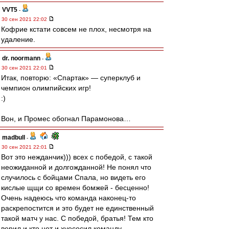
VVT5
-
30 сен 2021 22:02
Кофрие кстати совсем не плох, несмотря на
удаление.
dr. noormann
-
30 сен 2021 22:01
Итак, повторю: «Спартак» — суперклуб и
чемпион олимпийских игр!
:)
Вон, и Промес обогнал Парамонова…
madbull
-
30 сен 2021 22:01
Вот это нежданчик))) всех с победой, с такой
неожиданной и долгожданной! Не понял что
случилось с бойцами Спала, но видеть его
кислые щщи со времен бомжей - бесценно!
Очень надеюсь что команда наконец-то
раскрепостится и это будет не единственный
такой матч у нас. С победой, братья! Тем кто
верил и кто нет и хуесосил команду.