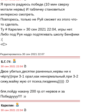
Я просто радуюсь победе.(10 мин сверху
мотали нервы) И табличку становиться
интересно смотреть.
Повторюсь, только не Руй сможет из этого что-
то сделать.
Ту # Карелин » 30 сен 2021 22:04, игры нет.
Либо под Руя надо подтягивать школу Бенфики
:(
<C>
Редактировалось 30 сен 2021 22:07
Б.Г.-74
-
30 сен 2021 22:04
Двое убитых,десятки раненных,нервы ни к
чёрту))при 3-1 орал,как ненормальный,при 3-2
сижу,майку жую от психа,пиздееец))))) :D
бля,пойду накачу 200 гр.от нервов и за
Победуууу!!!! :o
Карелин
-
30 сен 2021 22:04