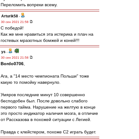
Переломить вопреки всему.
Arturik58
-
30 сен 2021 21:58
C победой!
Как же мне нравиться эта истерика и плач на
гостевых мразотных бомжей и коней!!!
ys
-
30 сен 2021 21:58
Bordo0706
,
Ага, а "14 место чемпионата Польши" тоже
какую то помойку навернуло.
Умяров последние минут 10 совершенно
бесподобен был. После довольно слабого
первого тайма. Нарушение на желтую в конце
это просто индикатор наличия мозга, в отличие
от Рассказова в похожей ситуации с Легией.
Правда с клейстером, похоже С2 играть будет.