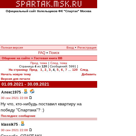
Официальный сайт болельщиков ФК "Спартак" Москва
Полная версия
Вход
•
Регистрация
FAQ
•
Поиск
Общение на сайте
Гостевая книга ВВ
»
Пред. тема
|
След. тема
Страница
4
из
120
[ Сообщений: 5991 ]
На страницу
Пред.
1
,
2
,
3
,
4
,
5
,
6
,
7
...
120
След.
Начать новую тему
Добавить
Версия для печати
01.09.2021 - 30.09.2021
Алекс1975
-
30 сен 2021 22:08
Ну что, кто-нибудь поставил квартиру на
победу "Спартака"? :)
Последнее сообщение
klassik75
-
30 сен 2021 22:08