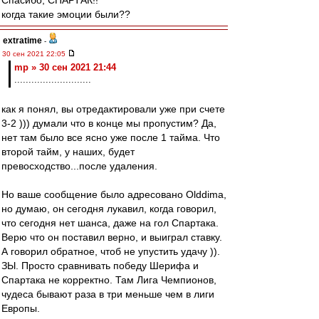
Спасибо, СПАРТАК!!
когда такие эмоции были??
extratime
-
30 сен 2021 22:05
mp » 30 сен 2021 21:44
...........................
как я понял, вы отредактировали уже при счете
3-2 ))) думали что в конце мы пропустим? Да,
нет там было все ясно уже после 1 тайма. Что
второй тайм, у наших, будет
превосходство...после удаления.
Но ваше сообщение было адресовано Olddima,
но думаю, он сегодня лукавил, когда говорил,
что сегодня нет шанса, даже на гол Спартака.
Верю что он поставил верно, и выиграл ставку.
А говорил обратное, чтоб не упустить удачу )).
ЗЫ. Просто сравнивать победу Шерифа и
Спартака не корректно. Там Лига Чемпионов,
чудеса бывают раза в три меньше чем в лиги
Европы.