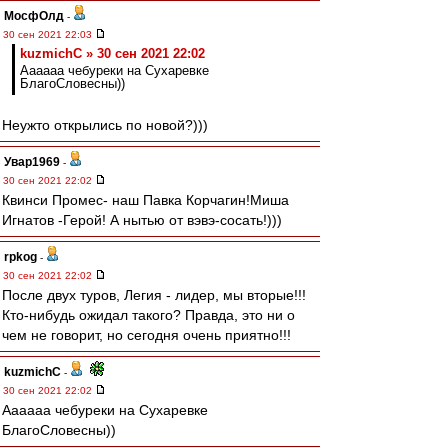
МосфОлд
-
30 сен 2021 22:03
kuzmichC » 30 сен 2021 22:02
Аааааа чебуреки на Сухаревке
БлагоСловесны))
Неужто открылись по новой?)))
Увар1969
-
30 сен 2021 22:02
Квинси Промес- наш Павка Корчагин!Миша
Игнатов -Герой! А нытью от вэвэ-сосать!)))
rpkog
-
30 сен 2021 22:02
После двух туров, Легия - лидер, мы вторые!!!
Кто-нибудь ожидал такого? Правда, это ни о
чем не говорит, но сегодня очень приятно!!!
kuzmichC
-
30 сен 2021 22:02
Аааааа чебуреки на Сухаревке
БлагоСловесны))