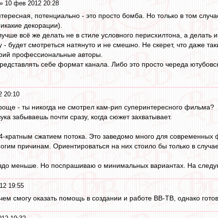
» 10 фев 2012 20:28
нтересная, потенциально - это просто бомба. Но только в том слу
никакие декорации).
учше всё же делать не в стиле условного перисхилтона, а делать 
у - будет смотреться натянуто и не смешно. Не скерет, что даже т
арий профессиональные авторы.
представлять себе формат канала. Либо это просто череда ютубовс
2 20:10
роще - ты никогда не смотрел кам-рип суперинтересного фильма?
вука забываешь почти сразу, когда сюжет захватывает.
4-кратным сжатием потока. Это заведомо много для современных 
огим причинам. Ориентироваться на них стоило бы только в случа
раздо меньше. Но поспрашиваю о минимальных вариантах. На след
12 19:55
чем смогу оказать помощь в создании и работе ВВ-ТВ, однако готов