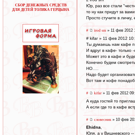
СБОР ДЕНЕЖНЫХ СРЕДСТВ
Юр, раз все стали "чес
ДЛЯ ДЕТЕЙ ТОЛИКА ГЕРЦЫНА
то ну как придут за вами
Просто стучите в личку, 
#
irod sm
» 11 фев 2012 
# kifar » 11 фев 2012 10
Ты думаешь нам кафе п
И вдруг в кафе- только 
Может это в кафе и будет
Конечно будем смотреть
НО.....
Надо будет организовать
Вот там и кофе понадоб
#
kifar
» 11 фев 2012 09
А куда гостей то пригла
А если где то в кафе вст
#
словесник
» 10 фев 20
Ehidna
,
Юля, а у Вишневского --