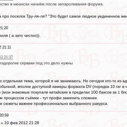
ество в нюансах начнём после запароливания форума.
а про поселок Тру-ля-ля? "Это будет самое людное уединенное мес
21:20
ля ( а зато честно)).
 21:11
012 21:57
гадорогие серваки под это дело нужны
то отдельная тема, которой я не занимаюсь. Но сегодня кто-то из 
обычной, вполне доступной камеры формата DV (порядка 10 гиг в ча
 (мои знакомые покупали китайские в пределах 100 баксов за 1 бло
м процессом съёмки - тут профи заменить сложнее.
ые сюжеты важнее профессионально выбранного ракурса.
20:59
o » 10 фев 2012 21:28