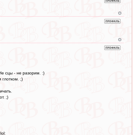
 сцы - не разорим. :)
глотком. ;)
ичать.
. ;)
ol: