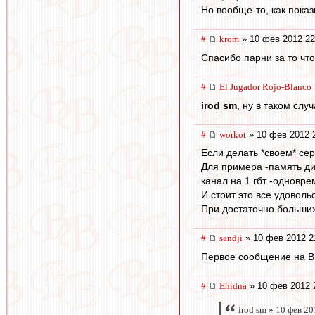
Но вообще-то, как пока
#
krom
» 10 фев 2012 22
Спасибо парни за то что
#
El Jugador Rojo-Blanco
irod sm
, ну в таком слу
#
workоt
» 10 фев 2012 
Если делать *своем* сер
Для примера -память ди
канал на 1 гбт -одновре
И стоит это все удоволь
При достаточно больши
#
sandji
» 10 фев 2012 2
Первое сообщение на ВВ
#
Ehidna
» 10 фев 2012 
irod sm » 10 фев 2