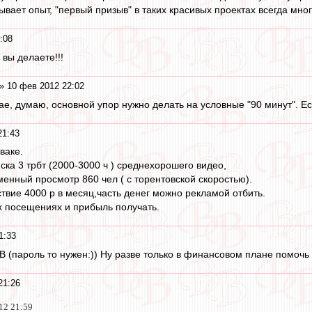
зывает опыт, "первый призыв" в таких красивых проектах всегда мн
:08
 вы делаете!!!
» 10 фев 2012 22:02
чае, думаю, основной упор нужно делать на условные "90 минут". Е
21:43
ваке.
ска 3 трбт (2000-3000 ч ) среднехорошего видео,
менный просмотр 860 чел ( с торентовской скоростью).
ствие 4000 р в месяц,часть денег можно рекламой отбить.
х посещениях и прибыль получать.
1:33
 (пароль то нужен:)) Ну разве только в финансовом плане помочь 
21:26
012 21:59