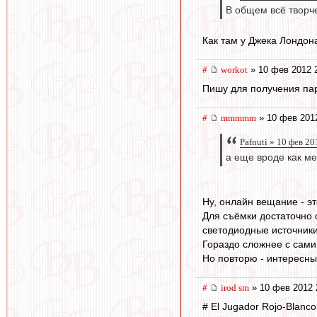
В общем всё творч
Как там у Джека Лондон
#
workоt
» 10 фев 2012 
Пишу для получения паро
#
mmmmm
» 10 фев 2012
Pafnuti » 10 фев 2
а еще вроде как ме
Ну, онлайн вещание - э
Для съёмки достаточно 
светодиодные источники
Гораздо сложнее с сами
Но повторю - интересн
#
irod sm
» 10 фев 2012 
# El Jugador Rojo-Blanc