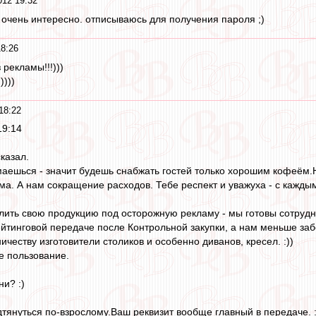
12 19:32
о очень интересно. отписываюсь для получения пароля ;)
8:26
 рекламы!!!)))
))))
18:22
19:14
казал.
аешься - значит будешь снабжать гостей только хорошим кофеём.Не
а. А нам сокращение расходов. Тебе респект и уважуха - с каждым 
елить свою продукцию под осторожную рекламу - мы готовы сотрудн
йтинговой передаче после Контрольной закупки, а нам меньше забот
честву изготовители столиков и особенно диванов, кресел. :))
е пользование.
и? :)
януться по-взрослому.Ваш реквизит вообще главный в передаче. :l