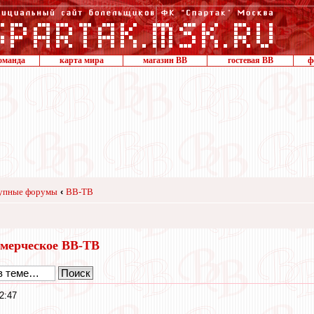
оманда
карта мира
магазин ВВ
гостевая ВВ
ф
упные форумы
‹
ВВ-ТВ
мерческое ВВ-ТВ
2:47