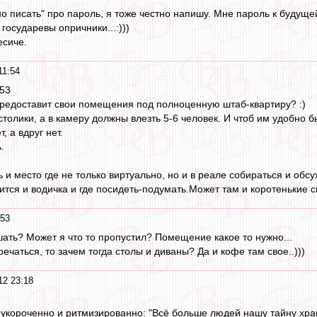
тно писать" про пароль, я тоже честно напишу. Мне пароль к будущ
 государевы опричники...:)))
есиче.
11:54
:53
редоставит свои помещения под полноценную штаб-квартиру? :)
-столики, а в камеру должны влезть 5-6 человек. И чтоб им удобно б
, а вдруг нет.
.
 и место где не только виртуально, но и в реале собираться и обс
ится и водичка и где посидеть-подумать.Может там и коротенькие 
:53
шать? Может я что то пропустил? Помещение какое то нужно...
речаться, то зачем тогда столы и диваны? Да и кофе там свое..)))
12 23:18
 укороченно и ритмизированно: "Всё больше людей нашу тайну храни