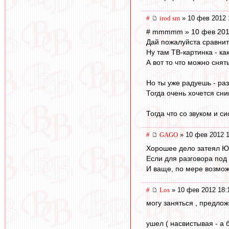
#
irod sm
» 10 фев 2012 
# mmmmm » 10 фев 201
Дай пожалуйста сравни
Ну там ТВ-картинка - ка
А вот то что можно снят
Но ты уже радуешь - раз
Тогда очень хочется сни
Тогда что со звуком и 
#
GAGO
» 10 фев 2012 1
Хорошее дело затеял Ю
Если для разговора под
И ваще, по мере возмож
#
Los
» 10 фев 2012 18:
могу заняться , предлож
ушел ( насвистывая - а б