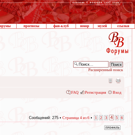
орумы
прогнозы
фан-клуб
юмор
музей
ссылки
Расширенный поиск
FAQ
Регистрация
Вход
4
Сообщений: 275 •
Страница
4
из
6
•
1
2
3
5
6