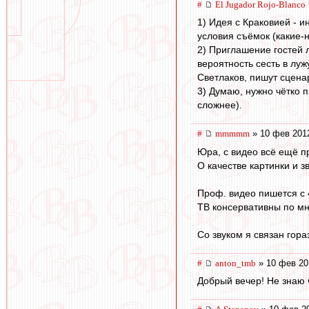
#
El Jugador Rojo-Blanco
1) Идея с Краковией - и
условия съёмок (какие-
2) Приглашение гостей л
вероятность сесть в луж
Светлаков, пишут сцен
3) Думаю, нужно чётко 
сложнее).
#
mmmmm
» 10 фев 201
Юра, с видео всё ещё п
О качестве картинки и з
Проф. видео пишется с 
ТВ консервативны по мн
Со звуком я связан го
#
anton_tmb
» 10 фев 20
Добрый вечер! Не знаю 