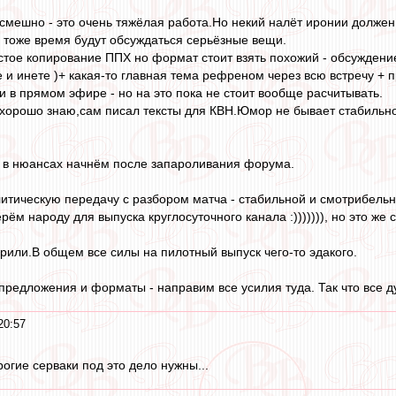
 смешно - это очень тяжёлая работа.Но некий налёт иронии должен
 тоже время будут обсуждаться серьёзные вещи.
остое копирование ППХ но формат стоит взять похожий - обсуждени
 и инете )+ какая-то главная тема рефреном через всю встречу + 
и в прямом эфире - но на это пока не стоит вообще расчитывать.
 хорошо знаю,сам писал тексты для КВН.Юмор не бывает стабильн
о в нюансах начнём после запароливания форума.
итическую передачу с разбором матча - стабильной и смотрибельн
ём народу для выпуска круглосуточного канала :))))))), но это же
орили.В общем все силы на пилотный выпуск чего-то эдакого.
 предложения и форматы - направим все усилия туда. Так что все 
20:57
огие серваки под это дело нужны...