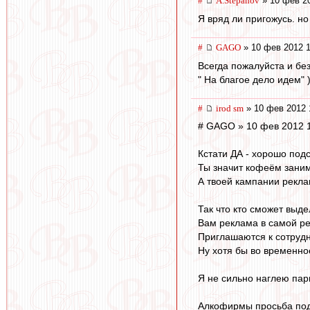
#
A.Stepanov
» 10 фев 20
Я вряд ли пригожусь. н
#
GAGO
» 10 фев 2012 1
Всегда пожалуйста и без
" На благое дело идем" )
#
irod sm
» 10 фев 2012 
# GAGO » 10 фев 2012 
Кстати ДА - хорошо подс
Ты значит кофеём заним
А твоей кампании реклам
Так что кто сможет выд
Вам реклама в самой ре
Приглашаются к сотрудни
Ну хотя бы во временно
Я не сильно наглею парн
Алкофирмы просьба подт