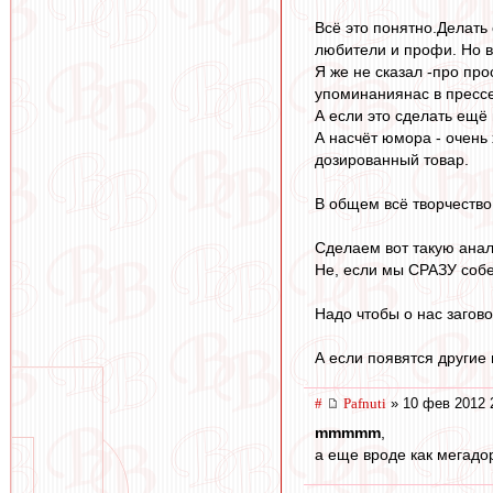
Всё это понятно.Делать
любители и профи. Но в
Я же не сказал -про пр
упоминаниянас в прессе
А если это сделать ещё 
А насчёт юмора - очень
дозированный товар.
В общем всё творчеств
Сделаем вот такую анал
Не, если мы СРАЗУ собер
Надо чтобы о нас загов
А если появятся другие
#
Pafnuti
» 10 фев 2012 
mmmmm
,
а еще вроде как мегадор