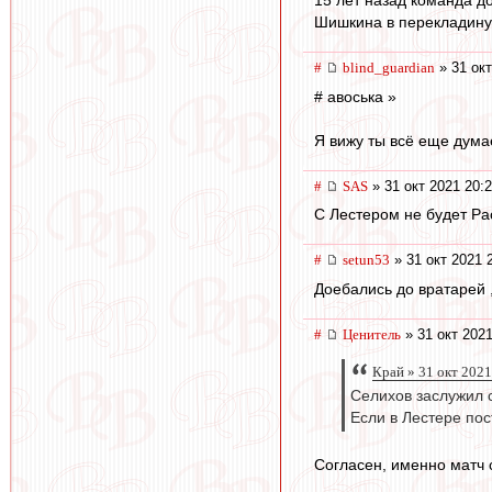
15 лет назад команда д
Шишкина в перекладину..
#
blind_guardian
» 31 окт
# авоська »
Я вижу ты всё еще думае
#
SAS
» 31 окт 2021 20:
С Лестером не будет Ра
#
setun53
» 31 окт 2021 
Доебались до вратарей 
#
Ценитель
» 31 окт 2021
Край » 31 окт 2021
Селихов заслужил 
Если в Лестере пос
Согласен, именно матч 