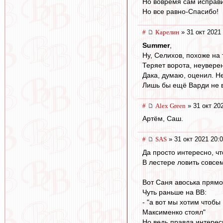
Но вовремя сам исправи
Но все равно-Спасибо!
#
Карелин
» 31 окт 2021
Summer
,
Ну, Селихов, похоже на 
Теряет ворота, неувере
Дака, думаю, оценил. Н
Лишь бы ещё Варди не в
#
Alex Green
» 31 окт 20
Артём, Саш.
#
SAS
» 31 окт 2021 20:
Да просто интересно, чт
В лестере ловить совсем
Вот Саня авоська прям
Чуть раньше на ВВ:
- "а вот мы хотим чтобы
Максименко стоял"
Но ведь правда интерес