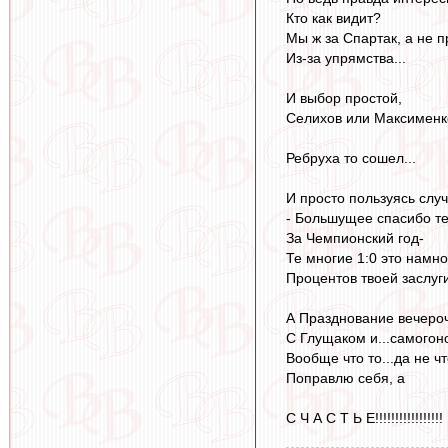
Кто как видит?
Мы ж за Спартак, а не п
Из-за упрямства...
И выбор простой,
Селихов или Максименк
Ребруха то сошел...
И просто пользуясь слу
- Большущее спасибо т
За Чемпионский год-
Те многие 1:0 это намно
Процентов твоей заслуги
А Празднование вечеро
С Глущаком и...самогоно
Вообще что то...да не чт
Поправлю себя, а
С Ч А С Т Ь Е!!!!!!!!!!!!!!!!!