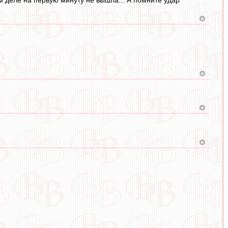
м деле на первую минуту не вышла... А помните удар