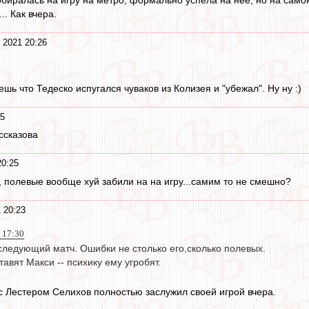
обиралась на игру на метро, формально успела на неё, но на само
. Как вчера.
 2021 20:26
шь что Тедеско испугался чуваков из Колизея и "убежал". Ну ну :)
25
ссказова
20:25
, полевые вообще хуй забили на на игру...самим то не смешно?
 20:23
 17:30
следующий матч. Ошибки не столько его,сколько полевых.
тавят Макси -- психику ему угробят.
с Лестером Селихов полностью заслужил своей игрой вчера.