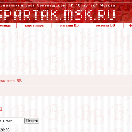
оманда
карта мира
магазин ВВ
гостевая ВВ
ф
вая книга ВВ
21
 20:36