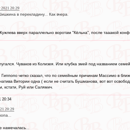
т 2021 20:29
Шишкина в перекладину... Как вчера.
 Кужлева вверх параллельно воротам "Кёльна", после тааакой конфе
пугался. Чуваков из Колизея. Или клубка змей под названием семей
. Гиппопо четко сказал, что по семейным причинам Массимо в ближ
натива Витории одна ( если не считать Бушманова, вот вот освобод
, кстати, Руй или Салямич.
1 20:34
021 20:29
опа...
е намечалась...