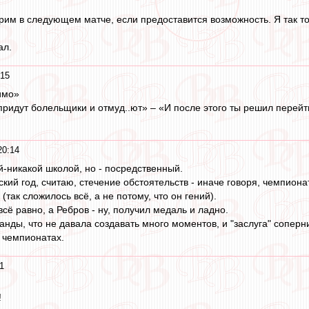
рим в следующем матче, если предоставится возможность. Я так тол
ал.
:15
имо»
придут болельщики и отмуд..ют» – «И после этого ты решил перейти
20:14
ой-никакой школой, но - посредственный.
кий год, считаю, стечение обстоятельств - иначе говоря, чемпиона
(так сложилось всё, а не потому, что он гений).
сё равно, а Ребров - ну, получил медаль и ладно.
анды, что не давала создавать много моментов, и "заслуга" сопер
 чемпионатах.
1
!