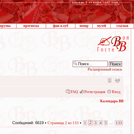
орумы
прогнозы
фан-клуб
юмор
музей
ссылки
Расширенный поиск
FAQ
Регистрация
Вход
Календарь ВВ
2
Сообщений: 6619 •
Страница
2
из
133
•
1
3
4
5
...
133