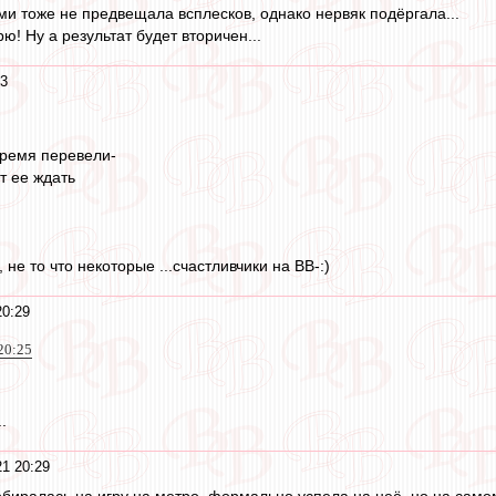
ми тоже не предвещала всплесков, однако нервяк подёргала...
! Ну а результат будет вторичен...
33
время перевели-
т ее ждать
 не то что некоторые ...счастливчики на ВВ-:)
20:29
20:25
.
21 20:29