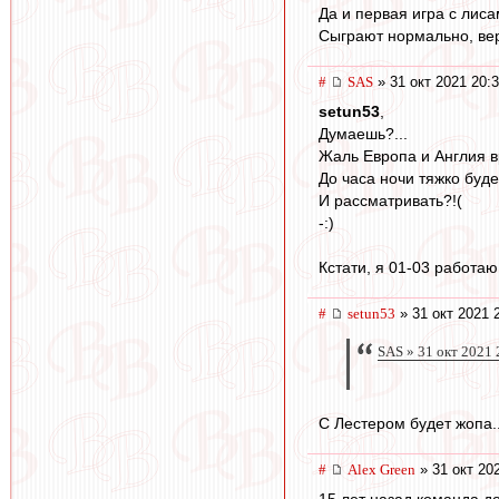
Да и первая игра с лиса
Сыграют нормально, верю
#
SAS
» 31 окт 2021 20:
setun53
,
Думаешь?...
Жаль Европа и Англия 
До часа ночи тяжко буде
И рассматривать?!(
-:)
Кстати, я 01-03 работаю,
#
setun53
» 31 окт 2021 
SAS » 31 окт 2021 
С Лестером будет жопа..
#
Alex Green
» 31 окт 20