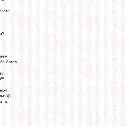
росто
о?
чаем
ебе Артем
го
!!!
чком
м:-)))
о то,