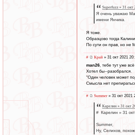
Superfuzz » 31 окт
Я очень уважаю Мак
имени Янчика.
Я тоже.
Образцово тогда Калинич
По сути он прав, но не 
#
Край
» 31 окт 2021 20
man26
, тебе тут уже вс
Хотел бы--разобрался.
"Один человек может под
Смысла нет препиратьс
#
Summer
» 31 окт 2021 
Карелин » 31 окт 2
# Карелин » 31 окт
Summer,
Ну, Селихов, похож