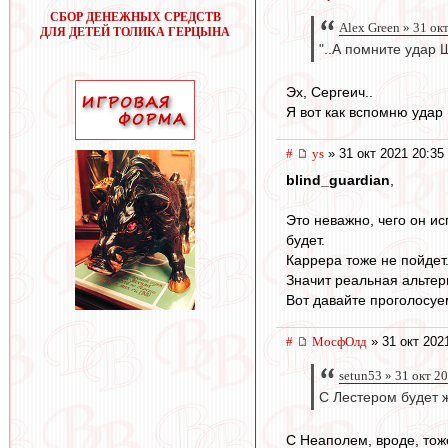
СБОР ДЕНЕЖНЫХ СРЕДСТВ
Alex Green » 31 ок
ДЛЯ ДЕТЕЙ ТОЛИКА ГЕРЦЫНА
"..А помните удар 
Эх, Сергеич..
Я вот как вспомню удар
#
ys
» 31 окт 2021 20:35
blind_guardian
,
Это неважно, чего он ис
будет.
Каррера тоже не пойдет
Значит реальная альтер
Вот давайте проголосуем
#
МосфОлд
» 31 окт 202
setun53 » 31 окт 2
С Лестером будет ж
С Неаполем, вроде, тож