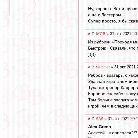
Ну, хорошо. Вот и прове
ещё с Лестером.
Супер просто, я бы сказ
#
MGB
» 31 окт 2021 20
Из рубрики «Проходя м
Быстров: «Сказали, что 
)))))
#
Summer
» 31 окт 2021 
Ребров - вратарь, с как
Удачная игра в чемпионс
Туда же тренер Каррера 
Каррере спасибо скажу в
Там больше заслуга ком
игрой, чем в следующих
#
SAS
» 31 окт 2021 20:1
Alex Green
,
Алексей...я описался?!?