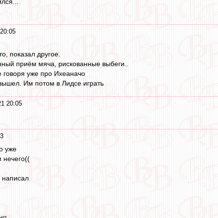
лся...
 20:05
то, показал другое.
нный приём мяча, рискованные выбеги..
е говоря уже про Ихеаначо
ышел. Им потом в Лидсе играть
21 20:05
03
о уже
 нечего((
о написал
но