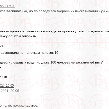
 2021 17:18
са Калиниченко, но по поводу его вчерашних высказываний - уж чь
енко привёз и стоило это команде не промежуточного седьмого мес
Максу об этом говорить.
:21
ё расставили по полочкам человек 10..
вести лошадь к воде, но даже 100 человек не заставят её пить".
я.
20:18
021, 20:05
 2021, 20:05
е на то, показал другое.