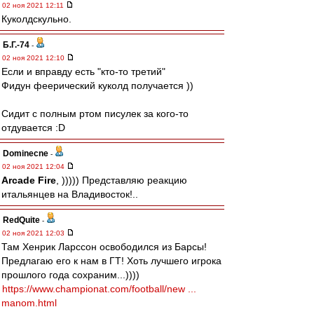
02 ноя 2021 12:11
Куколдскульно.
Б.Г.-74
-
02 ноя 2021 12:10
Если и вправду есть "кто-то третий"
Фидун феерический куколд получается ))
Сидит с полным ртом писулек за кого-то
отдувается :D
Dominecne
-
02 ноя 2021 12:04
Arcade Fire
, ))))) Представляю реакцию
итальянцев на Владивосток!..
RedQuite
-
02 ноя 2021 12:03
Там Хенрик Ларссон освободился из Барсы!
Предлагаю его к нам в ГТ! Хоть лучшего игрока
прошлого года сохраним...))))
https://www.championat.com/football/new ...
manom.html