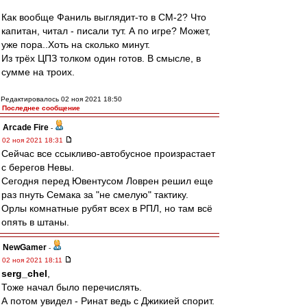
Как вообще Фаниль выглядит-то в СМ-2? Что
капитан, читал - писали тут. А по игре? Может,
уже пора..Хоть на сколько минут.
Из трёх ЦПЗ толком один готов. В смысле, в
сумме на троих.
Редактировалось 02 ноя 2021 18:50
Последнее сообщение
Arcade Fire
-
02 ноя 2021 18:31
Сейчас все ссыкливо-автобусное произрастает
с берегов Невы.
Сегодня перед Ювентусом Ловрен решил еще
раз пнуть Сeмака за "не смелую" тактику.
Орлы комнатные рубят всех в РПЛ, но там всё
опять в штаны.
NewGamer
-
02 ноя 2021 18:11
serg_chel
,
Тоже начал было перечислять.
А потом увидел - Ринат ведь с Джикией спорит.