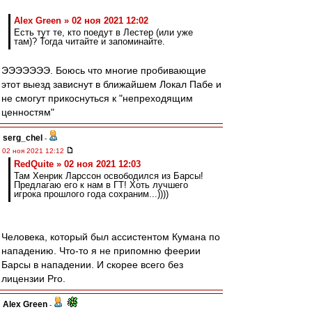
Alex Green » 02 ноя 2021 12:02
Есть тут те, кто поедут в Лестер (или уже
там)? Тогда читайте и запоминайте.
ЭЭЭЭЭЭЭ. Боюсь что многие пробивающие
этот выезд зависнут в ближайшем Локал Пабе и
не смогут прикоснуться к "непреходящим
ценностям"
serg_chel
-
02 ноя 2021 12:12
RedQuite » 02 ноя 2021 12:03
Там Хенрик Ларссон освободился из Барсы!
Предлагаю его к нам в ГТ! Хоть лучшего
игрока прошлого года сохраним...))))
Человека, который был ассистентом Кумана по
нападению. Что-то я не припомню феерии
Барсы в нападении. И скорее всего без
лицензии Pro.
Alex Green
-