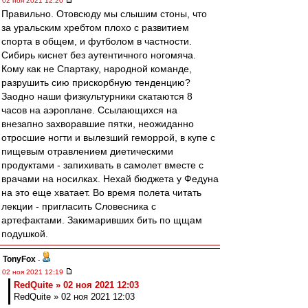
02 ноя 2021 12:20
Правильно. Отовсюду мы слышим стоны, что
за уральским хребтом плохо с развитием
спорта в общем, и футболом в частности.
Сибирь киснет без аутентичного ногомяча.
Кому как не Спартаку, народной команде,
разрушить сию прискорбную тенденцию?
Заодно наши физкультурники скатаются 8
часов на аэроплане. Ссылающихся на
внезапно захворавшие пятки, неожиданно
отросшие ногти и вылезший геморрой, в купе с
пищевым отравлением диетическими
продуктами - запихивать в самолет вместе с
врачами на носилках. Нехай бюджета у Федуна
на это еще хватает. Во время полета читать
лекции - пригласить Словесника с
артефактами. Закимаривших бить по щщам
подушкой.
TonyFox
-
02 ноя 2021 12:19
RedQuite » 02 ноя 2021 12:03
RedQuite » 02 ноя 2021 12:03