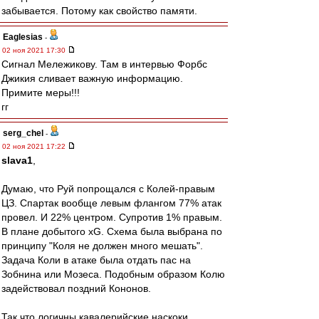
забывается. Потому как свойство памяти.
Eaglesias
-
02 ноя 2021 17:30
Сигнал Мележикову. Там в интервью Форбс
Джикия сливает важную информацию.
Примите меры!!!
гг
serg_chel
-
02 ноя 2021 17:22
slava1
,
Думаю, что Руй попрощался с Колей-правым
ЦЗ. Спартак вообще левым флангом 77% атак
провел. И 22% центром. Супротив 1% правым.
В плане добытого xG. Схема была выбрана по
принципу "Коля не должен много мешать".
Задача Коли в атаке была отдать пас на
Зобнина или Мозеса. Подобным образом Колю
задействовал поздний Кононов.
Так что логичны кавалерийские наскоки