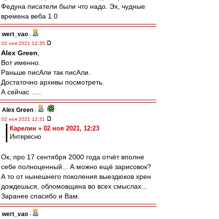
Федуна писатели были что надо. Эх, чудные
времена веба 1.0
wert_vao
-
02 ноя 2021 12:35
Alex Green
,
Вот именно.
Раньше писАли так писАли.
Достаточно архивы посмотреть.
А сейчас .....
Alex Green
-
02 ноя 2021 12:31
Карелин » 02 ноя 2021, 12:23
Интересно
Ок, про 17 сентября 2000 года отчёт вполне
себе полноценный... А можно ещё зарисовок?
А то от нынешнего поколения выездюков хрен
дождешься, обломовщина во всех смыслах...
Заранее спасибо и Вам.
wert_vao
-