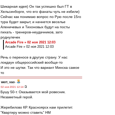
Шикарная идея) Он так успешно был ГТ в
Хельсинборге, что его фанаты чуть не избили)
Сейчас как понимаю вопрос по Рую после 15го
тура будет закрыт, и начнется веселье
Аленичевых и Тихоновых будут на посты
пихать - тренеров-неудачников, зато
роднулечек
Arcade Fire » 02 ноя 2021 12:03
Arcade Fire » 02 ноя 2021 12:03
Речь о переносе в другую страну. У нас
локдаун общероссийский вообще-то
И это не шутки. Так что вариант Минска самое
то
wert_vao
-
02 ноя 2021 12:14
Бушу 50-т. Оказывается мой ровесник.
Незаметный герой.
Жеребилово КР. Красноярск нам прилетит.
"Квартиру можно ставить" НМ