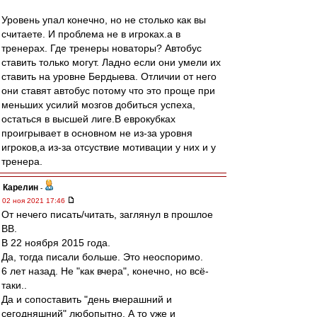
Уровень упал конечно, но не столько как вы
считаете. И проблема не в игроках.а в
тренерах. Где тренеры новаторы? Автобус
ставить только могут. Ладно если они умели их
ставить на уровне Бердыева. Отличии от него
они ставят автобус потому что это проще при
меньших усилий мозгов добиться успеха,
остаться в высшей лиге.В еврокубках
проигрывает в основном не из-за уровня
игроков,а из-за отсуствие мотивации у них и у
тренера.
Карелин
-
02 ноя 2021 17:46
От нечего писать/читать, заглянул в прошлое
ВВ.
В 22 ноября 2015 года.
Да, тогда писали больше. Это неоспоримо.
6 лет назад. Не "как вчера", конечно, но всё-
таки..
Да и сопоставить "день вчерашний и
сегодняшний" любопытно. А то уже и