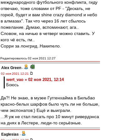
международного футбольного конфликта, гиду
отвечаю, тоже словами от PF - "Дескать, не
горюй, будет и вам shine crazy diamond и небо
в алмазах". Так что через 16 лет сбылось
пожелание. Думаю, вспоминают, ага..
Словом, на ничью в четверг можно ставить. У
кого чё есть, гм..
Сорри за лонгрид..Накипело.
Редактировалось 02 ноя 2021 12:27
Alex Green
-
02 ноя 2021 12:21
wert_vao » 02 ноя 2021, 12:14
Боюсь
Да?! Не знаю, в музее Гуггенхайма в Бильбао
красно-белых шарфов было чуть ли не больше,
чем экспонатов:) Ещё и выиграли.
...Я уж не стал писать про 10 минут ривердэнса
на днях в Лестере, люди-то серьёзные.
Eaglesias
-