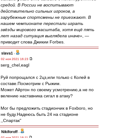
средой. В России не воспитывают
действительно сильных игроков, а
зарубежные спортсмены не приезжают. В
нашем чемпионате перестали играть
звёзды мирового масштаба, хотя ещё пять
лет назад ситуация выглядела иначе»
, —
приводит слова Джикии Forbes.
slava1
-
02 ноя 2021 16:23
serg_chel,eagl
Руй попрощался с 2цз,или только с Колей в
составе.Посмотрим с Рыжим.
Может Айртон по своему усмотрению,а не по
велению наставника сигал в атаку?
Мог бы предложить стадиончик в Foxboro, но
не буду.Надеюсь быть 24 на стадионе
,,Спартак"
Nikiforoff
-
02 ноя 2021 16:11