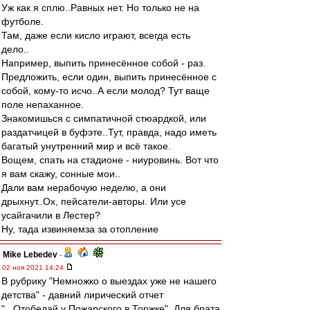
Уж как я сплю..Равных нет. Но только не на
футболе.
Там, даже если кисло играют, всегда есть
дело..
Например, выпить принесённое собой - раз.
Предложить, если один, выпить принесённое с
собой, кому-то исчо..А если молод? Тут ваще
поле непаханное.
Знакомишься с симпатичной стюардкой, или
раздатчицей в буфэте..Тут, правда, надо иметь
багатый унутренний мир и всё такое.
Вощем, спать на стадионе - ниуровинь. Вот что
я вам скажу, сонные мои..
Дали вам нерабочую неделю, а они
дрыхнут..Ох, пейсатели-авторы. Или усе
усайгачили в Лестер?
Ну, тада извиняемза за отопление
Mike Lebedev
-
02 ноя 2021 14:24
В рубрику "Немножко о выездах уже не нашего
детства" - давний лирический отчет
"...Отобедай у Пожарского в Торжке". Для брата