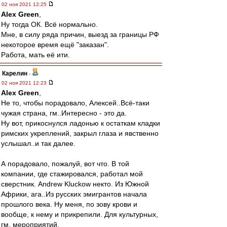
02 ноя 2021 12:25
Alex Green
,
Ну тогда ОК. Всё нормально.
Мне, в силу ряда причин, выезд за границы РФ
некоторое время ещё "заказан".
Работа, мать её ити.
Карелин
-
02 ноя 2021 12:23
Alex Green
,
Не то, чтобы порадовало, Алексей..Всё-таки
чужая страна, гм..Интересно - это да.
Ну вот, прикоснулся ладонью к остаткам кладки
римских укреплений, закрыл глаза и явственно
услышал..и так далее.
А порадовало, пожалуй, вот что. В той
компании, где стажировался, работал мой
сверстник. Andrew Kluckow некто. Из Южной
Африки, ага..Из русских эмигрантов начала
прошлого века. Ну меня, по зову крови и
вообще, к нему и прикрепили. Для культурных,
гм, мероприятий.