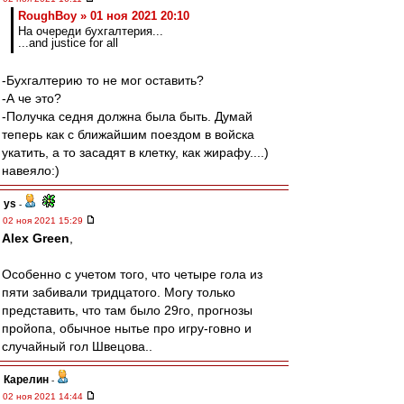
RoughBoy » 01 ноя 2021 20:10
На очереди бухгалтерия...
...and justice for all
-Бухгалтерию то не мог оставить?
-А че это?
-Получка седня должна была быть. Думай
теперь как с ближайшим поездом в войска
укатить, а то засадят в клетку, как жирафу....)
навеяло:)
ys
-
02 ноя 2021 15:29
Alex Green
,
Особенно с учетом того, что четыре гола из
пяти забивали тридцатого. Могу только
представить, что там было 29го, прогнозы
пройопа, обычное нытье про игру-говно и
случайный гол Швецова..
Карелин
-
02 ноя 2021 14:44