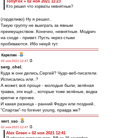
TonyFox » 02 ноя 2021 11:23
Кто решил что хорваты невнятные?
(горделиво) Ну я решил..
Такую группу не выиграть за явным
преимуществом..Конечно, невнятные. Модрич
на сходе - привет. Пусть через стыки
пробиваются. Ибо некуй тут.
Карелин
-
02 ноя 2021 12:47
serg_chel
,
Куда ж они делись,Сергей? Чудо-веб-писатели.
Исписались или..?
А может, всё проще - молодые были, зелёная
травка, эти ещё.., которые тоже зелёные, водка
крепче и прочее.
И какая разница - ранний Федун или поздний..
"Спартак"-то forever young, правда же?
wert_vao
-
02 ноя 2021 12:47
Alex Green » 02 ноя 2021 12:41