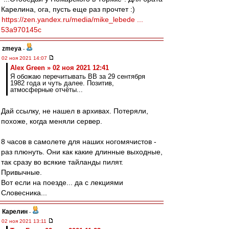
Карелина, ога, пусть еще раз прочтет :)
https://zen.yandex.ru/media/mike_lebede ...
53a970145c
zmeya
-
02 ноя 2021 14:07
Alex Green » 02 ноя 2021 12:41
Я обожаю перечитывать ВВ за 29 сентября
1982 года и чуть далее. Позитив,
атмосферные отчёты...
Дай ссылку, не нашел в архивах. Потеряли,
похоже, когда меняли сервер.
8 часов в самолете для наших ногомячистов -
раз плюнуть. Они как какие длинные выходные,
так сразу во всякие тайланды пилят.
Привычные.
Вот если на поезде... да с лекциями
Словесника...
Карелин
-
02 ноя 2021 13:11