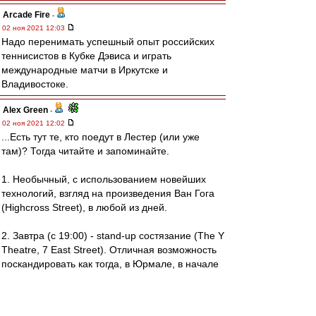
Arcade Fire
-
02 ноя 2021 12:03
Надо перенимать успешный опыт российских
теннисистов в Кубке Дэвиса и играть
международные матчи в Иркутске и
Владивостоке.
Alex Green
-
02 ноя 2021 12:02
...Есть тут те, кто поедут в Лестер (или уже
там)? Тогда читайте и запоминайте.
1. Необычный, с использованием новейших
технологий, взгляд на произведения Ван Гога
(Highcross Street), в любой из дней.
2. Завтра (с 19:00) - stand-up состязание (The Y
Theatre, 7 East Street). Отличная возможность
поскандировать как тогда, в Юрмале, в начале
века.
3. "Разминка" перед матчем: дневной (с 13 до