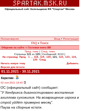
Официальный сайт болельщиков ФК "Спартак" Москва
Полная версия
Вход
•
Регистрация
FAQ
•
Поиск
Общение на сайте
Гостевая книга ВВ
»
Пред. тема
|
След. тема
Страница
121
из
125
[ Сообщений: 6210 ]
На страницу
Пред.
1
...
118
,
119
,
120
,
121
,
122
,
123
,
124
,
125
След.
Начать новую тему
Добавить
Версия для печати
01.11.2021 - 30.11.2021
Карелин
-
02 ноя 2021 18:45
ОС (официальный сайт) сообщает:
"
У Хендрикса диагностировано воспаление
ахиллова сухожилия. На возвращение игрока в
строй уйдёт примерно месяц
".
Пауза на сборные кстати.