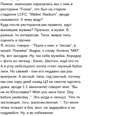
Помню, немношко нарезались мы с ним в
ресторане "Fosse", что был на старом
стадионе LCFC. "Walker Stadium", вроде
назывался. К чему веду?
Куда после ресторанов,как правило, идут
выпившие мужики? Прально, в музеи. В
разные, по интересам. Типа, живую пись
оценить и прочее.
Я, ессно, говорю - "Пшли к ним, к "лисам", в
музей..Поржём" Эндрю, к слову, болела "МЮ".
Ну, вот заходим..Ну, так себе музейка..Коридор
с фото их легенд - Бэнкс, Шилтон, ещё кто-то.
А в углу небольшого холла стоит скучный Кубок
лиги. Но свежий - они его недавно как раз
выиграли. А кислый, типа, гид (кислый, потому
как они пару дней назад ЦЗ не смогли одолеть
дома, вроде 1:1 закончили) говорит мне: "Вы
не из Югославии? Wish you were here..Day
before yesterday..". Это когда я ляпнул, "Что-то
экспозиция, того, малочисленная..". Тут меня
тёзка толкает в бок, мол, не задирайся и не
надувайся. Ну, и во избежание