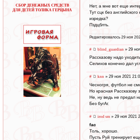
СБОР ДЕНЕЖНЫХ СРЕДСТВ
Нет, а мне вот еще инт
ДЛЯ ДЕТЕЙ ТОЛИКА ГЕРЦЫНА
Тут сцк без английского
изредка?
Пздцблть.
Редактировалось 29 ноя 202
#
blind_guardian
» 29 ноя
Рассказову надо уходить
Селихов конечно дал угл
#
knn
» 29 ноя 2021 21:
Чесногря, футбол не смо
Но красная Рассказову з
Не, ну ведь не предал н
Без бугАг.
#
irod sm
» 29 ноя 2021 
fac
Толь, хорошо.
Пусть Руй тренирует еще