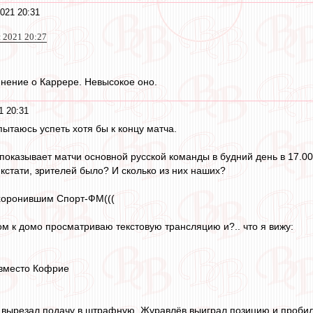
021 20:31
 2021 20:27
нение о Каррере. Невысокое оно.
1 20:31
ытаюсь успеть хотя бы к концу матча.
показывает матчи основной русской команды в будний день в 17.00 (
 кстати, зрителей было? И сколько из них наших?
охоронившим Спорт-ФМ(((
ом к домо просматриваю текстовую трансляцию и?.. что я вижу:
 вместо Кофрие
вырезал подачу в штрафную, Журавлёв выиграл позицию и пробил 