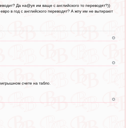
реводит? Да на@уя им ваще с английского то переводят?))
 евро в год с английского переводят? А жпу им не вытирают
роигрышном счете на табло.