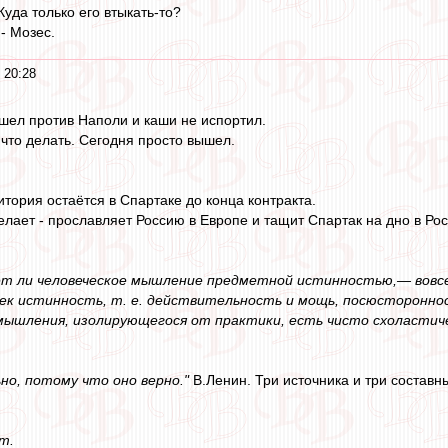
Куда только его втыкать-то?
- Мозес.
 20:28
шел против Наполи и каши не испортил.
 что делать. Сегодня просто вышел.
тория остаётся в Спартаке до конца контракта.
елает - прославляет Россию в Европе и тащит Спартак на дно в Рос
ет ли человеческое мышление предметной истинностью,— вовсе 
ек истинность, т. е. действительность и мощь, посюсторонно
ышления, изолирующегося от практики, есть чисто схоластиче
но, потому что оно верно."
В.Ленин. Три источника и три составн
ат.