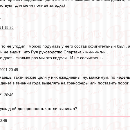
ествуют для меня полная загадка)
1
021 19:36
 то не угодил , можно подумать у него состав офигительный был , а
 не видит , что Руя руководство Спартака - к-и-н-у-л-и .
 даст - сколько раз мы это видели . И не сосчитаешь .
2021 20:49
маешь, тактические цели у них ежедневны, ну, максимум, по недельн
енег в течении года выделять на трансферы или поставить порог
21 20:46
Куколд ей доверенность что-ли выписал?
0:46