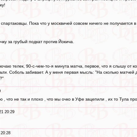
ку!
спартаковцы. Пока что у москвичей совсем ничего не получается в 
чку за грубый подкат против Йокича.
чаю телек, 90-с-чем-то-я минута матча, первое, что я слышу от ко
ьти. Соболь забивает. А у меня первая мысль: "На сколько матче
?"
9
, что не так и плохо , что мы очко в Уфе зацепили , их то Тула про
21 20:29
 20:28