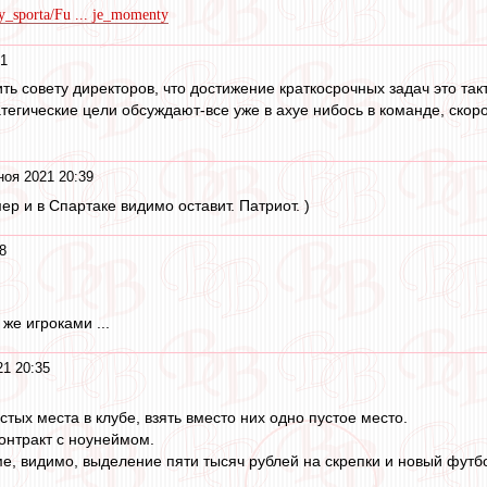
dy_sporta/Fu ... je_momenty
41
ить совету директоров, что достижение краткосрочных задач это такт
тегические цели обсуждают-все уже в ахуе нибось в команде, скор
ноя 2021 20:39
ер и в Спартаке видимо оставит. Патриот. )
8
 же игроками ...
21 20:35
стых места в клубе, взять вместо них одно пустое место.
онтракт с ноунеймом.
ме, видимо, выделение пяти тысяч рублей на скрепки и новый футб