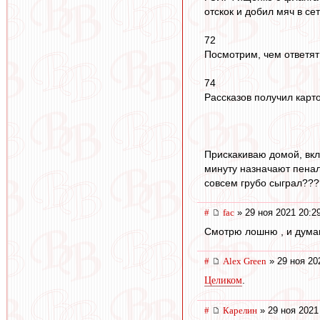
отскок и добил мяч в сет
72
Посмотрим, чем ответят 
74
Рассказов получил карто
Прискакиваю домой, вклю
минуту назначают пенал
совсем грубо сыграл???
#
fac
» 29 ноя 2021 20:2
Смотрю лошню , и думаю 
#
Alex Green
» 29 ноя 20
.
Целиком
#
Карелин
» 29 ноя 2021