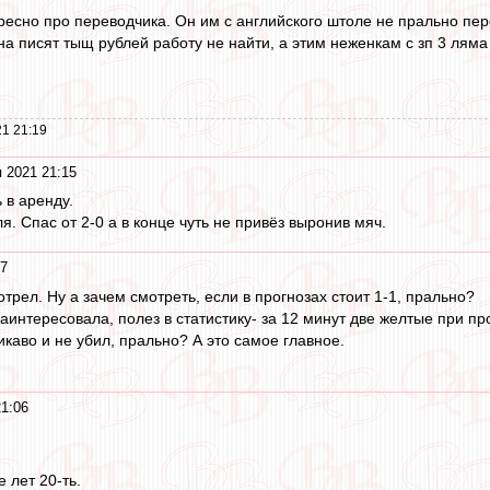
ересно про переводчика. Он им с английского штоле не прально пе
 на писят тыщ рублей работу не найти, а этим неженкам с зп 3 ляма
1 21:19
 2021 21:15
 в аренду.
я. Спас от 2-0 а в конце чуть не привёз выронив мяч.
07
трел. Ну а зачем смотреть, если в прогнозах стоит 1-1, прально?
аинтересовала, полез в статистику- за 12 минут две желтые при п
икаво и не убил, прально? А это самое главное.
21:06
 лет 20-ть.