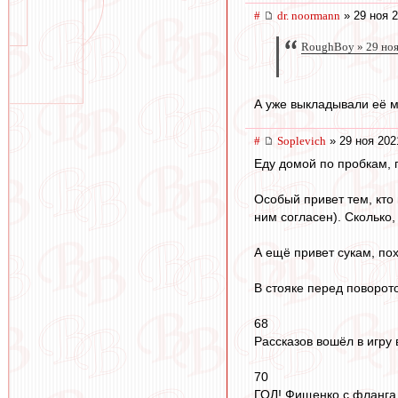
#
dr. noormann
» 29 ноя 2
RoughBoy » 29 ноя
А уже выкладывали её м
#
Soplevich
» 29 ноя 202
Еду домой по пробкам, п
Особый привет тем, кто 
ним согласен). Сколько,
А ещё привет сукам, п
В стояке перед поворот
68
Рассказов вошёл в игру
70
ГОЛ! Фищенко с фланга 