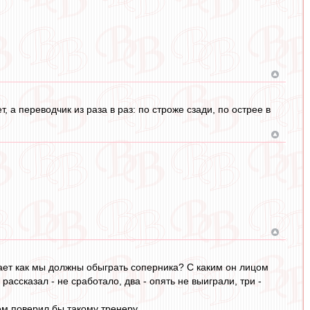
, а переводчик из раза в раз: по строже сзади, по острее в
вает как мы должны обыграть соперника? С каким он лицом
рассказал - не сработало, два - опять не выиграли, три -
ем поверил бы такому тренеру.