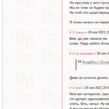
Но при этом у него пуст
Мы их тоже не будем пр
Ну чтоб эти существующ
Я точно ничего не переп
#
zmeya
» 29 ноя 2021 2
knn
, да уже сказали же,
атаке. Надо забить бол
#
dr. noormann
» 29 ноя 2
RoughBoy » 29 ноя
Даже не хочется делать 
#
knn
» 29 ноя 2021 20:
Мне вот интересно, тре
это делает, вдохновенно
опять, блть, ничья. Ну 
А вот на месте футболис