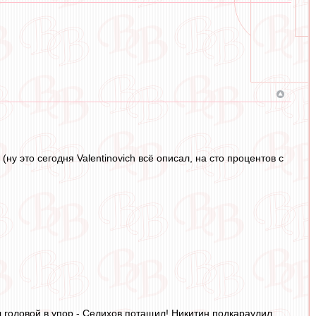
ну это сегодня Valentinovich всё описал, на сто процентов с
головой в упор - Селихов потащил! Никитин подкараулил