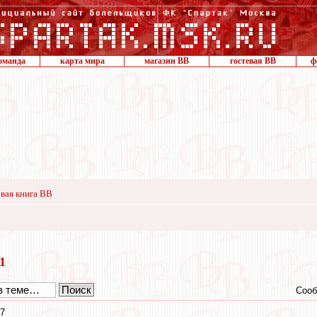
оманда
карта мира
магазин ВВ
гостевая ВВ
ф
вая книга ВВ
21
Сооб
17