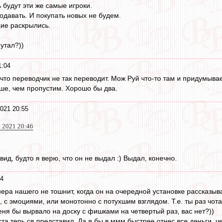
ь будут эти же самые игроки.
одавать. И покупать новых не будем.
ие раскрылись.
утал?))
1:04
 что переводчик не так переводит. Мож Руй что-то там и придумывает
ьше, чем пропустим. Хорошо бы два.
021 20:55
 2021 20:46
вид, будто я верю, что он не выдал :) Выдал, конечно.
54
нера нашего не тошнит, когда он на очередной установке рассказы
, с эмоциями, или монотонно с потухшим взглядом. Т.е. ты раз чота 
меня бы вырвало на доску с фишками на четвертый раз, вас нет?))
та терь ся представил. Да я бы в ммм быстрее отнес все деньги, ч