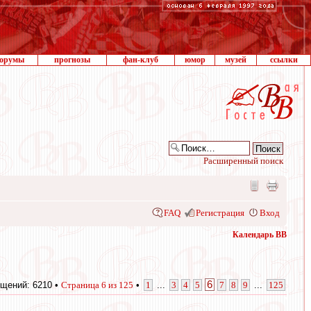
орумы
прогнозы
фан-клуб
юмор
музей
ссылки
Расширенный поиск
FAQ
Регистрация
Вход
Календарь ВВ
6
щений: 6210 •
Страница
6
из
125
•
1
...
3
4
5
7
8
9
...
125