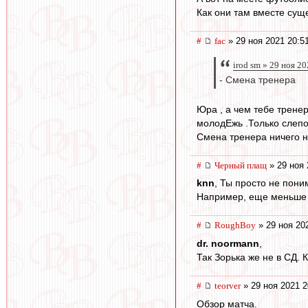
Как они там вместе сущ
#
fac
» 29 ноя 2021 20:5
irod sm » 29 ноя 2
- Смена тренера
Юра , а чем тебе тренер
молодЕжь .Только слепой
Смена тренера ничего не
#
Черный плащ
» 29 ноя 
knn
, Ты просто не пони
Например, еще меньше д
#
RoughBoy
» 29 ноя 20
dr. noormann
,
Так Зорька же не в СД. 
#
teorver
» 29 ноя 2021 2
Обзор матча.