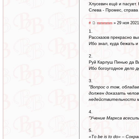
Хлусевич ещё и пасует. 
Слева - Промес, справа 
#
mmmmm
» 29 ноя 2021
1.
Рассказов прекрасно вы
Ибо знал, куда бежать и
2.
Руй Карлуш Пинью да Ви
Ибо богоугодное дело д
3.
"Вопрос о том, облада
должен доказать челов
недействительности м
4.
"Учение Маркса всесиль
5.
«То be is to do» – Сокр