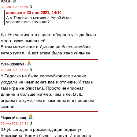
Край
-
30 ноя 2021 16:55
авоська » 30 ноя 2021, 14:14
А у Тедеско в матчах с Уфой была
управляемая команда?
Да. Но частично ты прав--оборона у Тэда была
много хуже нынешней.
В том матче ещё и Джикии не было--вообще
ветер гулял.. А вот атака была явно сильнее.
tver-udomlya
-
30 ноя 2021 16:32
У Тедеско не было еврокубков,все эмоции
уходили на чемпионат, всё и отличие. И там и
там игра не блистала. Просто чемпионат
длинне и больше матчей, чем в ле. В ЛЕ
играем не хуже, чем в чемпионате в прошлом
сезоне.
Черный плащ
-
30 ноя 2021 16:31
Ютуб сегодня в рекомендации подкинул
Борзыкина. Время было - глянул. Интересно