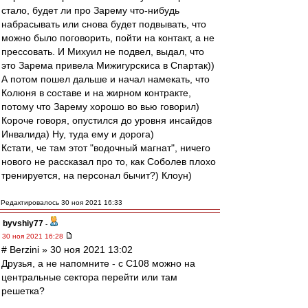
стало, будет ли про Зарему что-нибудь
набрасывать или снова будет подвывать, что
можно было поговорить, пойти на контакт, а не
прессовать. И Михуил не подвел, выдал, что
это Зарема привела Мижигурскиса в Спартак))
А потом пошел дальше и начал намекать, что
Колюня в составе и на жирном контракте,
потому что Зарему хорошо во вью говорил)
Короче говоря, опустился до уровня инсайдов
Инвалида) Ну, туда ему и дорога)
Кстати, че там этот "водочный магнат", ничего
нового не рассказал про то, как Соболев плохо
тренируется, на персонал бычит?) Клоун)
Редактировалось 30 ноя 2021 16:33
byvshiy77
-
30 ноя 2021 16:28
# Berzini » 30 ноя 2021 13:02
Друзья, а не напомните - с С108 можно на
центральные сектора перейти или там
решетка?