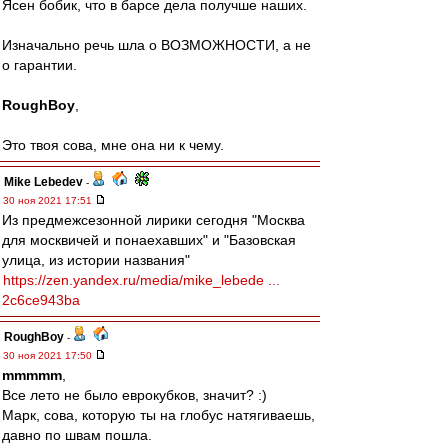
Ясен бобик, что в барсе дела получше наших.
Изначально речь шла о ВОЗМОЖНОСТИ, а не
о гарантии.
RoughBoy
,
Это твоя сова, мне она ни к чему.
Mike Lebedev
-
30 ноя 2021 17:51
Из предмежсезонной лирики сегодня "Москва
для москвичей и понаехавших" и "Базовская
улица, из истории названия"
https://zen.yandex.ru/media/mike_lebede ...
2c6ce943ba
RoughBoy
-
30 ноя 2021 17:50
mmmmm
,
Все лето не было еврокубков, значит? :)
Марк, сова, которую ты на глобус натягиваешь,
давно по швам пошла.