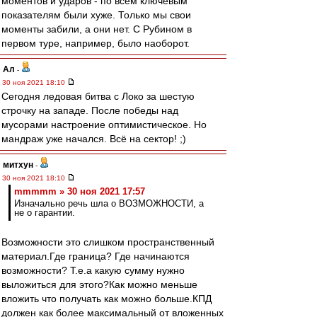
моментов и ударов - по всем ключевым
показателям были хуже. Только мы свои
моменты забили, а они нет. С Рубином в
первом туре, например, было наоборот.
Ал
-
30 ноя 2021 18:10
Сегодня ледовая битва с Локо за шестую
строчку на западе. После победы над
мусорами настроение оптимистическое. Но
мандраж уже начался. Всё на сектор! ;)
митхун
-
30 ноя 2021 18:10
mmmmm » 30 ноя 2021 17:57
Изначально речь шла о ВОЗМОЖНОСТИ, а
не о гарантии.
Возможности это слишком пространственный
материал.Где граница? Где начинаются
возможности? Т.е.а какую сумму нужно
выложиться для этого?Как можно меньше
вложить что получать как можно больше.КПД
должен как более максимальный от вложенных