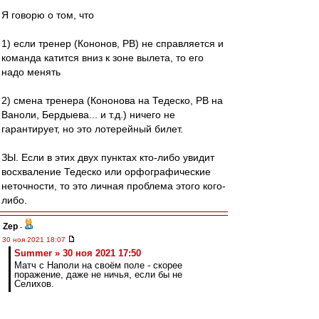
Я говорю о том, что
1) если тренер (Кононов, РВ) не справляется и
команда катится вниз к зоне вылета, то его
надо менять
2) смена тренера (Кононова на Тедеско, РВ на
Ваноли, Бердыева... и т.д.) ничего не
гарантирует, но это лотерейный билет.
ЗЫ. Если в этих двух пунктах кто-либо увидит
восхваление Тедеско или орфографические
неточности, то это личная проблема этого кого-
либо.
Zep
-
30 ноя 2021 18:07
Summer » 30 ноя 2021 17:50
Матч с Наполи на своём поле - скорее
поражение, даже не ничья, если бы не
Селихов.