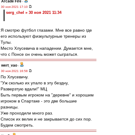
Arcade Fire
-
30 ноя 2021 17:10
serg_chel » 30 ноя 2021 11:34
Я смотрю футбол глазами. Мне все равно где
его используют физкультурные тренеры из
Тулы.
Место Хлусевича в нападении. Думается мне,
что с Понсе он очень может сыграться.
wert_vao
-
30 ноя 2021 16:58
По Хлусевичу.
"Уж сколько их упало в эту бездну,
Разверзтую вдали!" МЦ
Быть первым игроком на "деревне" и хорошим
игроком в Спартаке - это две большие
разницы.
Уже проходили много раз.
Список их велик и не закрывается до сих пор.
Будем смотреть.