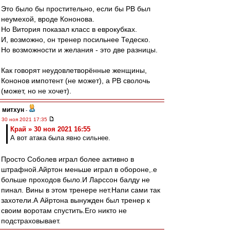
Это было бы простительно, если бы РВ был
неумехой, вроде Кононова.
Но Витория показал класс в еврокубках.
И, возможно, он тренер посильнее Тедеско.
Но возможности и желания - это две разницы.
Как говорят неудовлетворённые женщины,
Кононов импотент (не может), а РВ сволочь
(может, но не хочет).
митхун
-
30 ноя 2021 17:35
Край » 30 ноя 2021 16:55
А вот атака была явно сильнее.
Просто Соболев играл более активно в
штрафной.Айртон меньше играл в обороне,.е
больше проходов было.И Ларссон балду не
пинал. Вины в этом тренере нет.Напи сами так
захотели.А Айртона вынужден был тренер к
своим воротам спустить.Его никто не
подстраховывает.