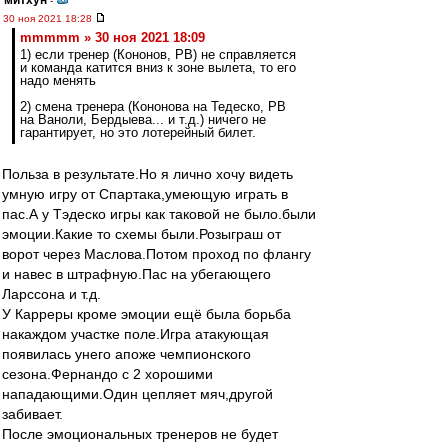
митхун
-
30 ноя 2021 18:28
mmmmm » 30 ноя 2021 18:09
1) если тренер (Кононов, РВ) не справляется
и команда катится вниз к зоне вылета, то его
надо менять
2) смена тренера (Кононова на Тедеско, РВ
на Ваноли, Бердыева... и т.д.) ничего не
гарантирует, но это лотерейный билет.
Польза в результате.Но я лично хочу видеть
умную игру от Спартака,умеющую играть в
пас.А у Тэдеско игры как таковой не было.были
эмоции.Какие то схемы были.Розыграш от
ворот через Маслова.Потом проход по флангу
и навес в штрафную.Пас на убегающего
Ларссона и т.д.
У Карреры кроме эмоции ещё была борьба
накаждом участке поле.Игра атакующая
появилась унего апоже чемпионского
сезона.Фернандо с 2 хорошими
нападающими.Один цепляет мяч,другой
забивает.
После эмоциональных тренеров не будет