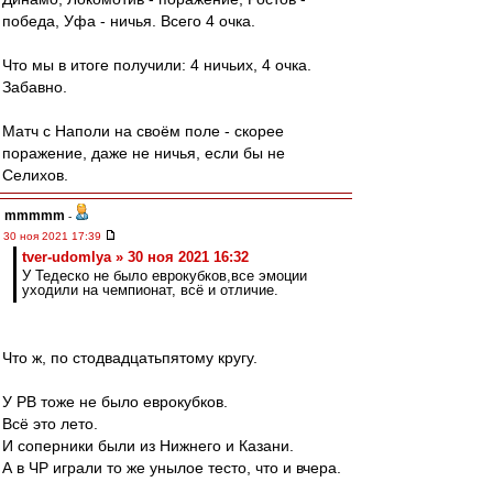
победа, Уфа - ничья. Всего 4 очка.
Что мы в итоге получили: 4 ничьих, 4 очка.
Забавно.
Матч с Наполи на своём поле - скорее
поражение, даже не ничья, если бы не
Селихов.
mmmmm
-
30 ноя 2021 17:39
tver-udomlya » 30 ноя 2021 16:32
У Тедеско не было еврокубков,все эмоции
уходили на чемпионат, всё и отличие.
Что ж, по стодвадцатьпятому кругу.
У РВ тоже не было еврокубков.
Всё это лето.
И соперники были из Нижнего и Казани.
А в ЧР играли то же унылое тесто, что и вчера.