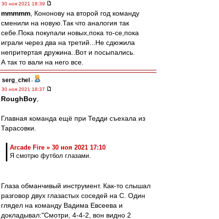
30 ноя 2021 18:39
mmmmm
, Кононову на второй год команду
сменили на новую.Так что аналогия так
себе.Пока покупали новых,пока то-се,пока
играли через два на третий...Не сдюжила
непритертая дружина..Вот и посыпались.
А так то вали на него все.
serg_chel
-
30 ноя 2021 18:37
RoughBoy
,
Главная команда ещё при Тедди съехала из
Тарасовки.
Arcade Fire » 30 ноя 2021 17:10
Я смотрю футбол глазами.
Глаза обманчивый инструмент. Как-то слышал
разговор двух глазастых соседей на C. Один
глядел на команду Вадима Евсеева и
докладывал:"Смотри, 4-4-2, вон видно 2