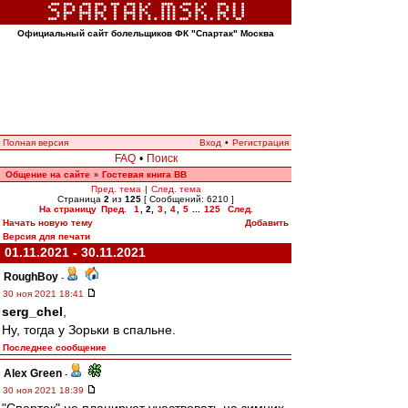
Официальный сайт болельщиков ФК "Спартак" Москва
Полная версия
Вход
•
Регистрация
FAQ
•
Поиск
Общение на сайте
Гостевая книга ВВ
»
Пред. тема
|
След. тема
Страница
2
из
125
[ Сообщений: 6210 ]
На страницу
Пред.
1
,
2
,
3
,
4
,
5
...
125
След.
Начать новую тему
Добавить
Версия для печати
01.11.2021 - 30.11.2021
RoughBoy
-
30 ноя 2021 18:41
serg_chel
,
Ну, тогда у Зорьки в спальне.
Последнее сообщение
Alex Green
-
30 ноя 2021 18:39