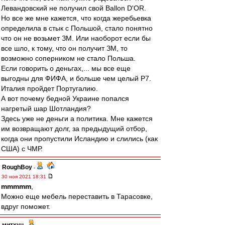
Левандовский не получил свой Ballon D'OR.
Но все же мне кажется, что когда жеребьевка
определила в стык с Польшой, стало понятно
что он не возьмет ЗМ. Или наоборот если бы
все шло, к тому, что он получит ЗМ, то
возможно соперником не стало Польша.
Если говорить о деньгах,... мы все еще
выгодны для ФИФА, и больше чем целый Р7.
Италия пройдет Португалию.
А вот почему бедной Украине попался
нагретый шар Шотландия?
Здесь уже не деньги а политика. Мне кажется
им возвращают долг, за предыдущий отбор,
когда они пропустили Исландию и слились (как
США) с ЧМР.
RoughBoy
-
30 ноя 2021 18:31
mmmmm
,
Можно еще мебель переставить в Тарасовке,
вдруг поможет.