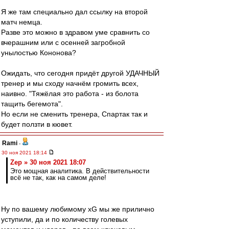
Я же там специально дал ссылку на второй
матч немца.
Разве это можно в здравом уме сравнить со
вчерашним или с осенней загробной
унылостью Кононова?
Ожидать, что сегодня придёт другой УДАЧНЫЙ
тренер и мы сходу начнём громить всех,
наивно. "Тяжёлая это работа - из болота
тащить бегемота".
Но если не сменить тренера, Спартак так и
будет ползти в кювет.
Rami
-
30 ноя 2021 18:14
Zep » 30 ноя 2021 18:07
Это мощная аналитика. В действительности
всё не так, как на самом деле!
Ну по вашему любимому xG мы же прилично
уступили, да и по количеству голевых