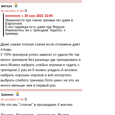
митхун
-
30 ноя 2021 17:50
mmmmm » 30 ноя 2021 16:04
Уверенности при смене тренера нет даже в
Барселоне.
А вот надежда есть даже при Федуне.
Изменилось же с приходом Тедеско, к
примеру.
Даже самая плохая схема если отлажена даёт
плоды.
У 70% тренеров успех зависит от удачи.Не так
много тренеров без разницы где тренировать и
кого.Можно набрать слабых игроков и гадать с
тренером.1 раз из 5 можно угадать.А мсожно
набрать хороших игроков и всё испортить
выбрать слабого тренера.Хотя шанс на это на
много меньше чем в первый раз.
Summer
-
30 ноя 2021 17:50
На что мы "стояли" в прошедших 4 матчах:
Динамо, Локомотив - поражение, Ростов -