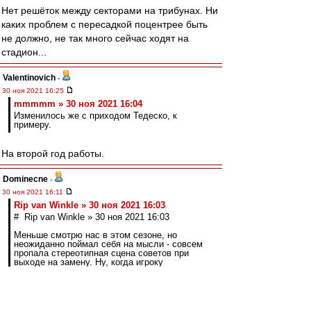
Нет решёток между секторами на трибунах. Ни
каких проблем с пересадкой поцентрее быть
не должно, не так много сейчас ходят на
стадион...
Valentinovich
-
30 ноя 2021 16:25
mmmmm » 30 ноя 2021 16:04
Изменилось же с приходом Тедеско, к
примеру.
На второй год работы.
Dominecne
-
30 ноя 2021 16:11
Rip van Winkle » 30 ноя 2021 16:03
# Rip van Winkle » 30 ноя 2021 16:03
Меньше смотрю нас в этом сезоне, но
неожиданно поймал себя на мысли - совсем
пропала стереотипная сцена советов при
выходе на замену. Ну, когда игроку
объясняют чего-то вдвоём с переводчиком, в
планшете рисуют... давно такого не видел,
может, просто в кадр не попадает...