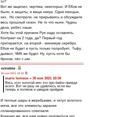
то?
Вот же зацепил, чертяка, некоторых. И ЕКов не
было, и защиты, и ваще никуа. Одни емоцыи,
хех.. Но смотрели, не прерываясь и обсуждали
весь прошлый сезон. Не то что ныне..Чудны
дела, ребят, наши.
Хотя бы этой причине Руя надо оставлять.
Контракт на 2 года, да? Первый год
притирается, на второй - минимум серебро.
ЕКов не будет и пусть только попробует.. Тьфу,
дьявол, ЧМК же будет. Ну, пусть хотя бы
бронза, пёс с ым..
extratime
-
30 ноя 2021 18:32
mario lemieux » 30 ноя 2021 10:30
Весь этот золотой мяч это про бабло прежде
всего. Вот ни разу не удивлюсь если мы
теперь и поляков и шведов пройдем.
И теплые шары в жеребьевке, и титул золотого
мяча, все это элементы заранее
спланированного спектакля.
Конечно же, все нам нужно радоваться что