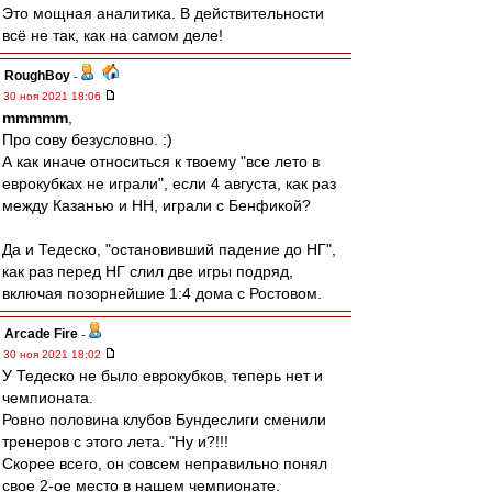
Это мощная аналитика. В действительности
всё не так, как на самом деле!
RoughBoy
-
30 ноя 2021 18:06
mmmmm
,
Про сову безусловно. :)
А как иначе относиться к твоему "все лето в
еврокубках не играли", если 4 августа, как раз
между Казанью и НН, играли с Бенфикой?
Да и Тедеско, "остановивший падение до НГ",
как раз перед НГ слил две игры подряд,
включая позорнейшие 1:4 дома с Ростовом.
Arcade Fire
-
30 ноя 2021 18:02
У Тедеско не было еврокубков, теперь нет и
чемпионата.
Ровно половина клубов Бундеслиги сменили
тренеров с этого лета. "Ну и?!!!
Скорее всего, он совсем неправильно понял
свое 2-ое место в нашем чемпионате.