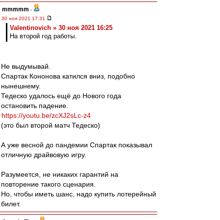
mmmmm
-
30 ноя 2021 17:31
Valentinovich » 30 ноя 2021 16:25
На второй год работы.
Не выдумывай.
Спартак Кононова катился вниз, подобно
нынешнему.
Тедеско удалось ещё до Нового года
остановить падение.
https://youtu.be/zcXJ2sLc-z4
(это был второй матч Тедеско)
А уже весной до пандемии Спартак показывал
отличную драйвовую игру.
Разумеется, не никаких гарантий на
повторение такого сценария.
Но, чтобы иметь шанс, надо купить лотерейный
билет.