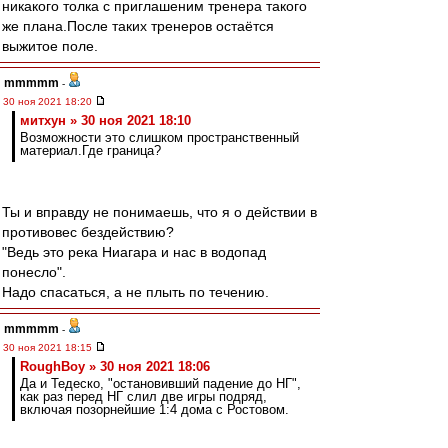
никакого толка с приглашеним тренера такого
же плана.После таких тренеров остаётся
выжитое поле.
mmmmm
-
30 ноя 2021 18:20
митхун » 30 ноя 2021 18:10
Возможности это слишком пространственный
материал.Где граница?
Ты и вправду не понимаешь, что я о действии в
противовес бездействию?
"Ведь это река Ниагара и нас в водопад
понесло".
Надо спасаться, а не плыть по течению.
mmmmm
-
30 ноя 2021 18:15
RoughBoy » 30 ноя 2021 18:06
Да и Тедеско, "остановивший падение до НГ",
как раз перед НГ слил две игры подряд,
включая позорнейшие 1:4 дома с Ростовом.