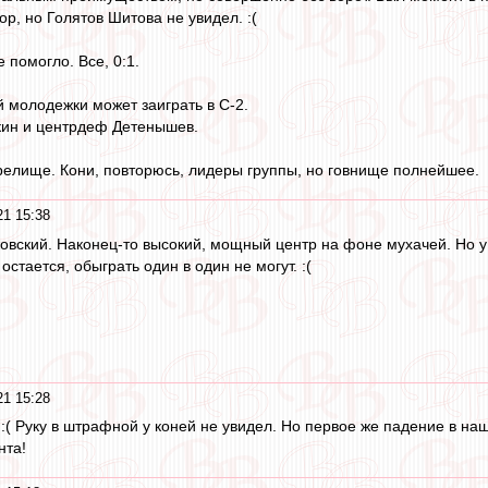
ор, но Голятов Шитова не увидел. :(
 помогло. Все, 0:1.
й молодежки может заиграть в С-2.
кин и центрдеф Детенышев.
елище. Кони, повторюсь, лидеры группы, но говнище полнейшее.
21 15:38
вский. Наконец-то высокий, мощный центр на фоне мухачей. Но у
остается, обыграть один в один не могут. :(
21 15:28
 :( Руку в штрафной у коней не увидел. Но первое же падение в наш
нта!