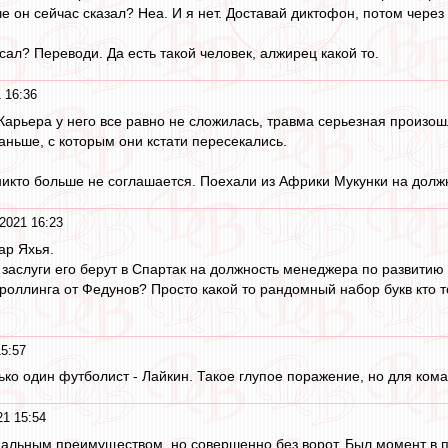
е он сейчас сказал? Неа. И я нет. Доставай диктофон, потом чер
ал? Переводи. Да есть такой человек, алжирец какой то.
 16:36
 Карьера у него все равно не сложилась, травма серьезная произошл
аньше, с которым они кстати пересекались.
никто больше не соглашается. Поехали из Африки Мукунки на долж
2021 16:23
ар Яхья.
ие заслуги его берут в Спартак на должность менеджера по развити
роллинга от Федунов? Просто какой то рандомный набор букв кто то
15:57
лько один футболист - Лайкин. Такое глупое поражение, но для ко
21 15:54
альным преимуществом, но совершенно без ворот. Был момент в п