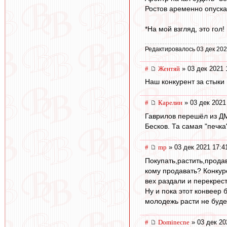
Ростов аременно опуска
*На мой взгляд, это гол!
Редактировалось 03 дек 202
#
Жентяй
» 03 дек 2021 
Наш конкурент за стыки
#
Карелин
» 03 дек 2021
Гаврилов перешёл из ДМ
Бесков. Та самая "печка"
#
mp
» 03 дек 2021 17:4
Покупать,растить,прода
кому продавать? Конкур
вех раздали и перекрес
Ну и пока этот конвеер 
молодежь расти не будет
#
Dominecne
» 03 дек 20