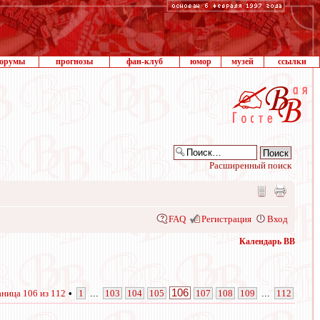
орумы
прогнозы
фан-клуб
юмор
музей
ссылки
Расширенный поиск
FAQ
Регистрация
Вход
Календарь ВВ
106
аница
106
из
112
•
1
...
103
104
105
107
108
109
...
112