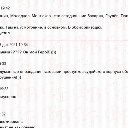
 19:42
тюнин, Молодцов, Ментюков - это сегодняшние Захарян, Грулёв, Тюк
ю..Там на усмотрение, в основном. В обоих эпизодах.
устил
3 дек 2021 19:34
ьчака????? Он мой Герой)))))
9:33
ыдуманные оправдания газовыми проступков судейского корпуса об
рушения! ))
19:33
мусорок.
:32
 шокированы.
нит" не как обычно.