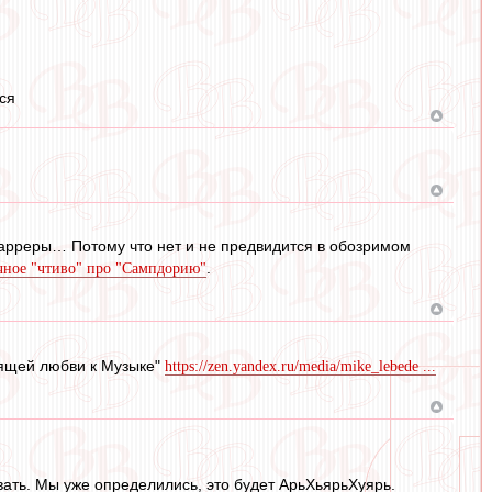
ся
Карреры… Потому что нет и не предвидится в обозримом
.
чное "чтиво" про "Сампдорию"
оящей любви к Музыке"
https://zen.yandex.ru/media/mike_lebede ...
вать. Мы уже определились, это будет АрьХьярьХуярь.