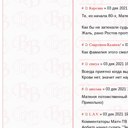
#
Карелин
» 03 дек 2021
Те, из начала 80-х, Ма
Как бы не затюкали судь
Жаль, рано Ростов проп
#
Спартачек-Казачек!
» 0
Как фамилия этого смел
#
zmeya
» 03 дек 2021 1
Всегда приятно когда в
Крови нет, значит нет на
#
авоська
» 03 дек 2021 
Матюня потомственный 
Прикольно)
#
L.А.V.
» 03 дек 2021 19
Комментаторы Матч-ТВ
Арбитр начал судить "Зе