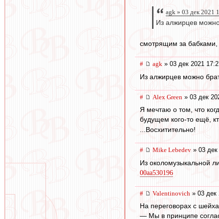
agk » 03 дек 2021 
Из алжирцев можно 
смотрящим за бабками, 
#
agk
» 03 дек 2021 17:2
Из алжирцев можно брать
#
Alex Green
» 03 дек 20
Я мечтаю о том, что ко
будущем кого-то ещё, кт
...Восхитительно!
#
Mike Lebedev
» 03 дек
Из околомузыкальной ли
00aa530196
#
Valentinovich
» 03 дек 
На переговорах с шейха
— Мы в принципе соглас