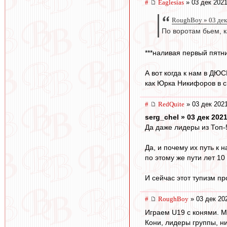
#
Eaglesias
» 03 дек 2021
RoughBoy » 03 дек
По воротам бьем, к
***наливая первый пятн
А вот когда к нам в ДЮ
как Юрка Никифоров в св
#
RedQuite
» 03 дек 2021
serg_chel » 03 дек 2021
Да даже лидеры из Топ-5
Да, и почему их путь к
по этому же пути лет 10
И сейчас этот тупизм пр
#
RoughBoy
» 03 дек 20
Играем U19 с конями. М
Кони, лидеры группы, н