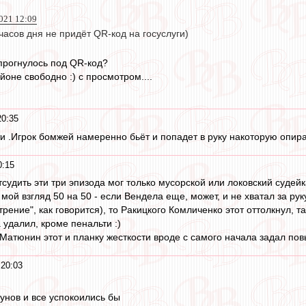
021 12:09
 часов дня не придёт QR-код на госуслуги)
 прогнулось под QR-код?
оне свободно :) с просмотром....
20:35
и .Игрок бомжей намеренно бьёт и попадет в руку накоторую опира
0:15
тсудить эти три эпизода мог только мусорской или локовский судейк
 мой взгляд 50 на 50 - если Вендела еще, может, и не хватал за рук
трение", как говорится), то Ракицкого Комличенко этот оттолкнул, 
 удалил, кроме пенальти :)
 Матюнин этот и планку жесткости вроде с самого начала задал по
 20:03
унов и все успокоились бы