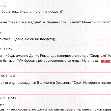
17:27
брать тока Зидана, но он не поедет)))
а не тренером у Федуна? а Зидана спрашивали? Может и согласит
7
 тока Зидана, но он не поедет)))
21 17:26
гда-нибудь именно Денис Романцов напишет лонгрид о "Спартаке" 
о бы смог ТАК бросать ретроспективные взгляды. Ну а пока -
пятни
 2021 16:40
рики в день рожденья Великого и Ужасного "Оззи. История о наст
2021 16:38
ми:
ны инвестировать, но хотим поставить своего человека присматри