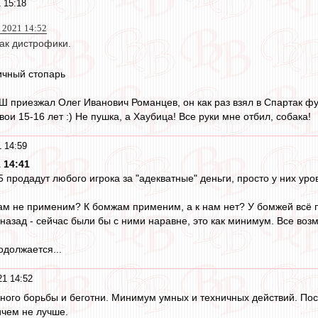
 15:18
 2021 14:52
ак дистрофики.
ичный стопарь
СШ приезжал Олег Иванович Романцев, он как раз взял в Спартак 
ои 15-16 лет :) Не пушка, а Хаубица! Все руки мне отбил, собака!
 14:59
 14:41
 продадут любого игрока за "адекватные" деньги, просто у них уро
 нам не применим? К бомжам применим, а к нам нет? У бомжей всё
 назад - сейчас были бы с ними наравне, это как минимум. Все возм
одолжается...
21 14:52
ного борьбы и беготни. Минимум умных и техничных действий. Посл
ичем не лучше.