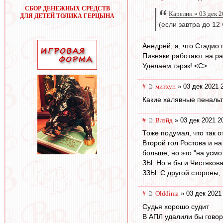
СБОР ДЕНЕЖНЫХ СРЕДСТВ
Карелин » 03 дек 2
ДЛЯ ДЕТЕЙ ТОЛИКА ГЕРЦЫНА
(если завтра до 12
Анедрей, а, что Стадио
Пивняки работают на рай
Уделаем тэрэк! <C>
#
митхун
» 03 дек 2021 
Какие халявные пенальт
#
Влэйд
» 03 дек 2021 2
Тоже подумал, что так о
Второй гол Ростова и на
больше, но это "на усмо
ЗЫ. Но я бы и Чистякова
ЗЗЫ. С другой стороны,
#
Olddima
» 03 дек 2021
Судья хорошо судит
В АПЛ удалили бы говор