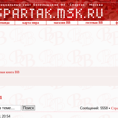
оманда
карта мира
магазин ВВ
гостевая ВВ
ф
вая книга ВВ
21
Сообщений: 5558 •
Стр
1 20:54