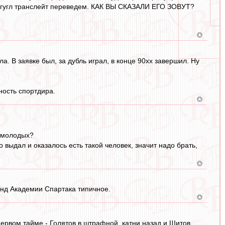
ез гугл транслейт переведем. КАК ВЫ СКАЗАЛИ ЕГО ЗОВУТ?
а. В заявке был, за дубль играл, в конце 90хх завершил. Ну
ность спортдира.
ю молодых?
 выдал и оказалось есть такой человек, значит надо брать,
манд Академии Спартака типичное.
ервом тайме - Голятов в штрафной, катни назад и Шитов