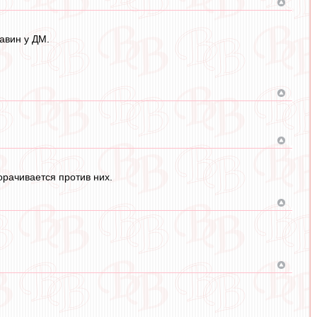
авин у ДМ.
орачивается против них.