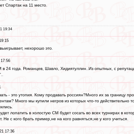
ет Спартак на 11 место.
1 19:34
19:15
 выигрывает, нехорошо это.
 17:56
 в 24 года. Романцев, Шавло, Хидиятуллин..Из опытных, с репутаци
..
1
вать - это утопия. Кому продавать россиян?Много их за границу п
ентам? Много мы купили негров из которых что-то действительно 
тились.
будет лопатить в холостую СМ будет сосать во всех турнирах в кот
. Не с кого брать пример,не на кого равняться,не у кого учиться.
21 17:36