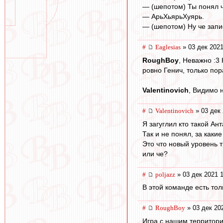
— (шепотом) Ты понял ч
— АрьХьярьХуярь.
— (шепотом) Ну че запис
#
Eaglesias
» 03 дек 2021
RoughBoy
, Неважно :3
ровно Генич, только пор
Valentinovich
, Видимо 
#
Valentinovich
» 03 дек 
Я загуглил кто такой Ант
Так и не понял, за как
Это что новый уровень т
или че?
#
poljazz
» 03 дек 2021 
В этой команде есть то
#
RoughBoy
» 03 дек 20
Игра с нашим территори