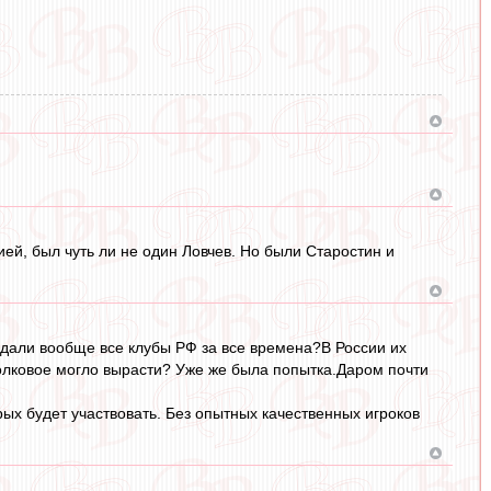
ей, был чуть ли не один Ловчев. Но были Старостин и
родали вообще все клубы РФ за все времена?В России их
толковое могло вырасти? Уже же была попытка.Даром почти
орых будет участвовать. Без опытных качественных игроков