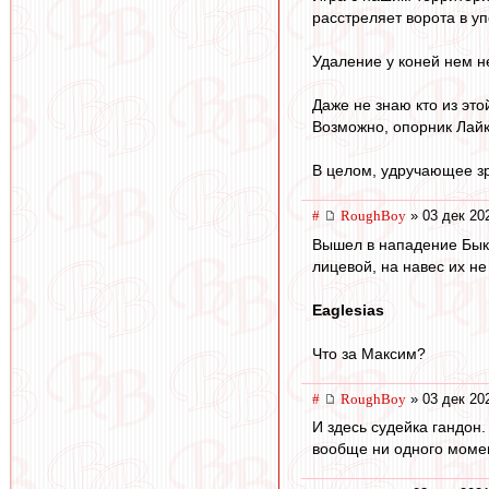
расстреляет ворота в уп
Удаление у коней нем не
Даже не знаю кто из это
Возможно, опорник Лай
В целом, удручающее зр
#
RoughBoy
» 03 дек 20
Вышел в нападение Быко
лицевой, на навес их не 
Eaglesias
Что за Максим?
#
RoughBoy
» 03 дек 20
И здесь судейка гандон.
вообще ни одного моме