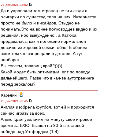
28 дек 2021 23:52
Да и управляли там страноц не эти люди а
олигархи по существу, типа наших. Интернетов
просто не было и инсайдов. Стыдно не
понимать.Это на войне полководцев видно и их
решения, ибо вынужденно., а Катюха
предавалась, как и положено нормальной
девочке из хорошей семьи, ебле. В общем
всем тем что запрещали в детстве. А тут
наоборот.
Вы совсем, товарищ край?)))))
Какой модет быть оптимизьм, епт по поводу
дальнейшего. Разве что в кач-ве аутотренинга
перед зеркалом?
Карелин
-
28 дек 2021 23:45
Англия изобрела футбол, вот ей и приходится
сейчас играть за всех.
Алекс Крал увеличил на минуту своё игровое
время за ВХЮ. Вышел на 90-й в гостевой
победе над Уотфордом (1:4).