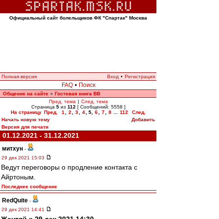
Официальный сайт болельщиков ФК "Спартак" Москва
Полная версия
Вход
•
Регистрация
FAQ
•
Поиск
Общение на сайте
Гостевая книга ВВ
»
Пред. тема
|
След. тема
Страница
5
из
112
[ Сообщений: 5558 ]
На страницу
Пред.
1
,
2
,
3
,
4
,
5
,
6
,
7
,
8
...
112
След.
Начать новую тему
Добавить
Версия для печати
01.12.2021 - 31.12.2021
митхун
-
29 дек 2021 15:03
Ведут переговоры о продление контакта с
Айртоным.
Последнее сообщение
RedQuite
-
29 дек 2021 14:41