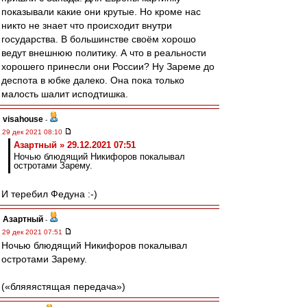
показывали какие они крутые. Но кроме нас
никто не знает что происходит внутри
государства. В большинстве своём хорошо
ведут внешнюю политику. А что в реальности
хорошего принесли они России? Ну Зареме до
деспота в юбке далеко. Она пока только
малость шалит исподтишка.
visahouse
-
29 дек 2021 08:10
Азартный » 29.12.2021 07:51
Ночью блюдящий Никифоров покалывал
остротами Зарему.
И теребил Федуна :-)
Азартный
-
29 дек 2021 07:51
Ночью блюдящий Никифоров покалывал
остротами Зарему.
(«бляяястящая передача»)