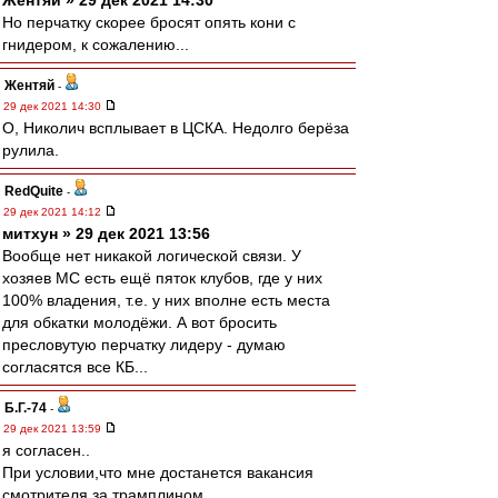
Жентяй » 29 дек 2021 14:30
Но перчатку скорее бросят опять кони с
гнидером, к сожалению...
Жентяй
-
29 дек 2021 14:30
O, Николич всплывает в ЦСКА. Недолго берёза
рулила.
RedQuite
-
29 дек 2021 14:12
митхун » 29 дек 2021 13:56
Вообще нет никакой логической связи. У
хозяев МС есть ещё пяток клубов, где у них
100% владения, т.е. у них вполне есть места
для обкатки молодёжи. А вот бросить
пресловутую перчатку лидеру - думаю
согласятся все КБ...
Б.Г.-74
-
29 дек 2021 13:59
я согласен..
При условии,что мне достанется вакансия
смотрителя за трамплином..