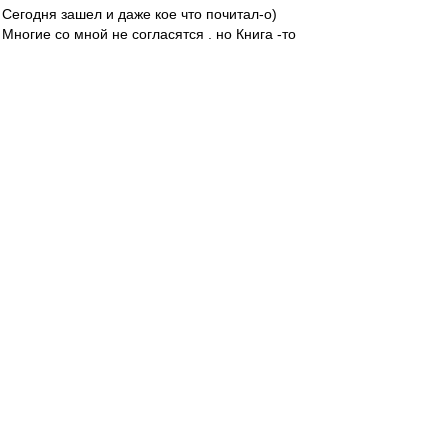
Сегодня зашел и даже кое что почитал-о)
Многие со мной не согласятся , но Книга -то
меняется, как и юзеры,м-да.
Но вот почитал терпилу, Богдана Мамонова,
словесника,Леху Скваблера....не, пока такие
Личности здесь пишут - Книга жива! Есть и еще,
но эти яркие.
С ними можно спорить, не соглашаться, даже
сердиться на них, но именно они и немногие
им подобные - они определяют Лицо ВВ.
Пока они пишут - сюда хоть изредка ,да
заходить стоит!
Лебедеву - само-собой: убирайся!
Про футбол не хочу, а вот тема про язык
Христа и Библии интересна. Сам одно время
этим интересовался.Чтоб не спорить, вот вам
два линка(да простят меня за оффтоп)
https://www.google.com/search?q=%D0%9D% ...
e&ie=UTF-8
https://www.google.com/search?q=%D0%BD% ...
e&ie=UTF-8