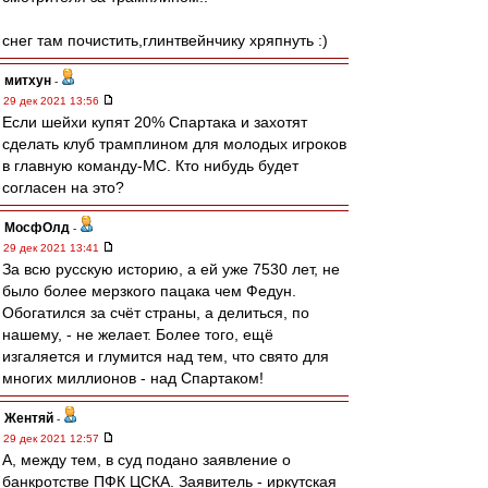
снег там почистить,глинтвейнчику хряпнуть :)
митхун
-
29 дек 2021 13:56
Если шейхи купят 20% Спартака и захотят
сделать клуб трамплином для молодых игроков
в главную команду-МС. Кто нибудь будет
согласен на это?
МосфОлд
-
29 дек 2021 13:41
За всю русскую историю, а ей уже 7530 лет, не
было более мерзкого пацака чем Федун.
Обогатился за счёт страны, а делиться, по
нашему, - не желает. Более того, ещё
изгаляется и глумится над тем, что свято для
многих миллионов - над Спартаком!
Жентяй
-
29 дек 2021 12:57
А, между тем, в суд подано заявление о
банкротстве ПФК ЦСКА. Заявитель - иркутская