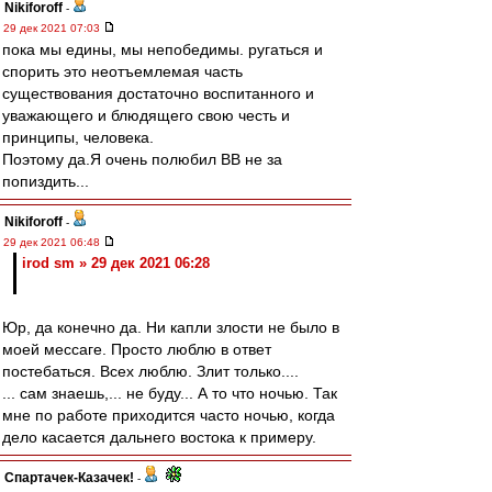
Nikiforoff
-
29 дек 2021 07:03
пока мы едины, мы непобедимы. ругаться и
спорить это неотъемлемая часть
существования достаточно воспитанного и
уважающего и блюдящего свою честь и
принципы, человека.
Поэтому да.Я очень полюбил ВВ не за
попиздить...
Nikiforoff
-
29 дек 2021 06:48
irod sm » 29 дек 2021 06:28
Юр, да конечно да. Ни капли злости не было в
моей мессаге. Просто люблю в ответ
постебаться. Всех люблю. Злит только....
... сам знаешь,... не буду... А то что ночью. Так
мне по работе приходится часто ночью, когда
дело касается дальнего востока к примеру.
Спартачек-Казачек!
-