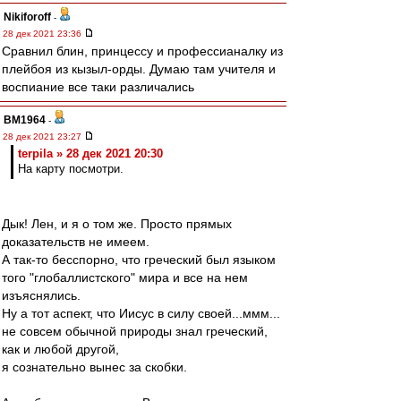
Nikiforoff
-
28 дек 2021 23:36
Сравнил блин, принцессу и профессианалку из
плейбоя из кызыл-орды. Думаю там учителя и
воспиание все таки различались
BM1964
-
28 дек 2021 23:27
terpila » 28 дек 2021 20:30
На карту посмотри.
Дык! Лен, и я о том же. Просто прямых
доказательств не имеем.
А так-то бесспорно, что греческий был языком
того "глобаллистского" мира и все на нем
изъяснялись.
Ну а тот аспект, что Иисус в силу своей...ммм...
не совсем обычной природы знал греческий,
как и любой другой,
я сознательно вынес за скобки.