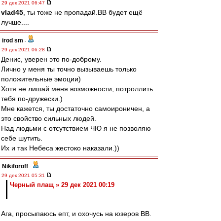
29 дек 2021 06:47
vlad45
, ты тоже не пропадай.ВВ будет ещё
лучше....
irod sm
-
29 дек 2021 06:28
Денис, уверен это по-доброму.
Лично у меня ты точно вызываешь только
положительные эмоции)
Хотя не лишай меня возможности, потроллить
тебя по-дружески.)
Мне кажется, ты достаточно самоироничен, а
это свойство сильных людей.
Над людьми с отсутствием ЧЮ я не позволяю
себе шутить.
Их и так Небеса жестоко наказали.))
Nikiforoff
-
29 дек 2021 05:31
Черный плащ » 29 дек 2021 00:19
Ага, просыпаюсь епт, и охочусь на юзеров ВВ.