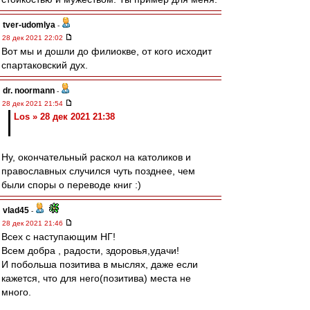
tver-udomlya
-
28 дек 2021 22:02
Вот мы и дошли до филиокве, от кого исходит
спартаковский дух.
dr. noormann
-
28 дек 2021 21:54
Los » 28 дек 2021 21:38
Ну, окончательный раскол на католиков и
православных случился чуть позднее, чем
были споры о переводе книг :)
vlad45
-
28 дек 2021 21:46
Всех с наступающим НГ!
Всем добра , радости, здоровья,удачи!
И побольша позитива в мыслях, даже если
кажется, что для него(позитива) места не
много.