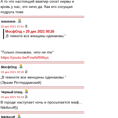
А то что настоящий вампир сосет нервы и
кровь у нас, это ничо да. Как его сосущая
подруга тоже.
mmmmm
-
29 дек 2021 01:01
МосфОлд » 29 дек 2021 00:26
„В темноте все женщины одинаковы.“
"Только понимаю, что не те"
https://youtu.be/FzwfsRl4bys
МосфОлд
-
29 дек 2021 00:26
„В темноте все женщины одинаковы.“
(Эразм Роттердамский)
Черный плащ
-
29 дек 2021 00:19
В городе наступает ночь и просыпается маф...
Nikiforoff))
Nikiforoff
-