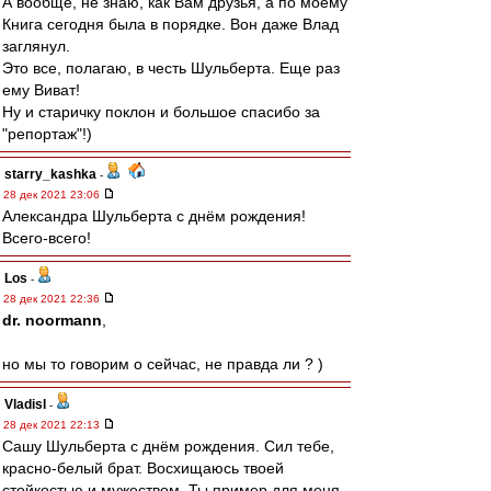
А вообще, не знаю, как Вам друзья, а по моему
Книга сегодня была в порядке. Вон даже Влад
заглянул.
Это все, полагаю, в честь Шульберта. Еще раз
ему Виват!
Ну и старичку поклон и большое спасибо за
"репортаж"!)
starry_kashka
-
28 дек 2021 23:06
Александра Шульберта с днём рождения!
Всего-всего!
Los
-
28 дек 2021 22:36
dr. noormann
,
но мы то говорим о сейчас, не правда ли ? )
Vladisl
-
28 дек 2021 22:13
Сашу Шульберта с днём рождения. Сил тебе,
красно-белый брат. Восхищаюсь твоей
стойкостью и мужеством. Ты пример для меня.