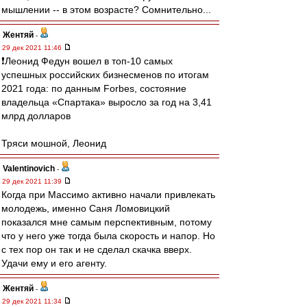
мышлении -- в этом возрасте? Сомнительно...
Жентяй
-
29 дек 2021 11:46
❗️Леонид Федун вошел в топ-10 самых
успешных российских бизнесменов по итогам
2021 года: по данным Forbes, состояние
владельца «Спартака» выросло за год на 3,41
млрд долларов
Тряси мошной, Леонид
Valentinovich
-
29 дек 2021 11:39
Когда при Массимо активно начали привлекать
молодежь, именно Саня Ломовицкий
показался мне самым перспективным, потому
что у него уже тогда была скорость и напор. Но
с тех пор он так и не сделал скачка вверх.
Удачи ему и его агенту.
Жентяй
-
29 дек 2021 11:34