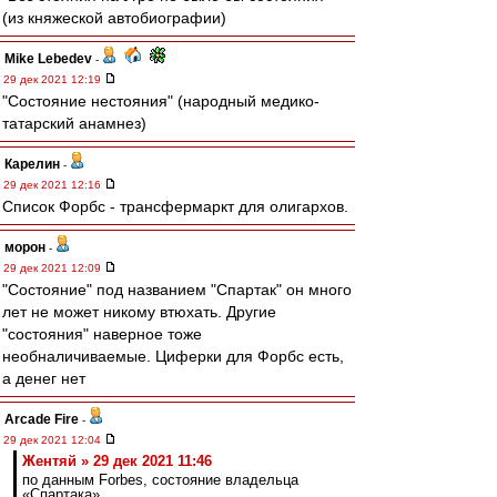
(из княжеской автобиографии)
Mike Lebedev
-
29 дек 2021 12:19
"Состояние нестояния" (народный медико-
татарский анамнез)
Карелин
-
29 дек 2021 12:16
Список Форбс - трансфермаркт для олигархов.
морон
-
29 дек 2021 12:09
"Состояние" под названием "Спартак" он много
лет не может никому втюхать. Другие
"состояния" наверное тоже
необналичиваемые. Циферки для Форбс есть,
а денег нет
Arcade Fire
-
29 дек 2021 12:04
Жентяй » 29 дек 2021 11:46
по данным Forbes, состояние владельца
«Спартака»