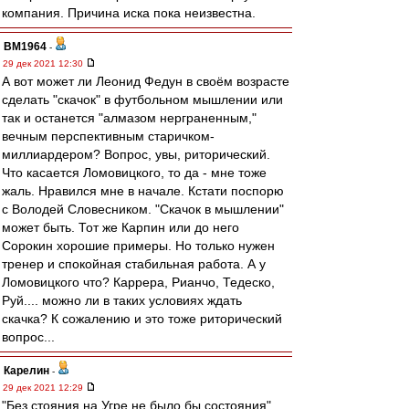
компания. Причина иска пока неизвестна.
BM1964
-
29 дек 2021 12:30
А вот может ли Леонид Федун в своём возрасте
сделать "скачок" в футбольном мышлении или
так и останется "алмазом нерграненным,"
вечным перспективным старичком-
миллиардером? Вопрос, увы, риторический.
Что касается Ломовицкого, то да - мне тоже
жаль. Нравился мне в начале. Кстати поспорю
с Володей Словесником. "Скачок в мышлении"
может быть. Тот же Карпин или до него
Сорокин хорошие примеры. Но только нужен
тренер и спокойная стабильная работа. А у
Ломовицкого что? Каррера, Рианчо, Тедеско,
Руй.... можно ли в таких условиях ждать
скачка? К сожалению и это тоже риторический
вопрос...
Карелин
-
29 дек 2021 12:29
"Без стояния на Угре не было бы состояния"