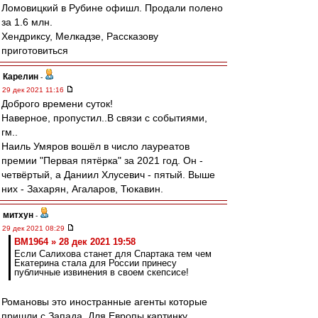
Ломовицкий в Рубине офишл. Продали полено
за 1.6 млн.
Хендриксу, Мелкадзе, Рассказову
приготовиться
Карелин
-
29 дек 2021 11:16
Доброго времени суток!
Наверное, пропустил..В связи с событиями,
гм..
Наиль Умяров вошёл в число лауреатов
премии "Первая пятёрка" за 2021 год. Он -
четвёртый, а Даниил Хлусевич - пятый. Выше
них - Захарян, Агаларов, Тюкавин.
митхун
-
29 дек 2021 08:29
BM1964 » 28 дек 2021 19:58
Если Салихова станет для Спартака тем чем
Екатерина стала для России принесу
публичные извинения в своем скепсисе!
Романовы это иностранные агенты которые
пришли с Запада. Для Европы картинку