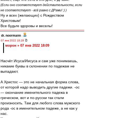
(Если оно соответствует действительности, если
не соответствует - всё равно с ДРами! :) )
Ну и всех (желающих) с Рождеством
Христовым!
Все будьте здоровы и веселы!
dr. noormann
-
07 янв 2022 18:28
морон » 07 янв 2022 18:09
Насчёт Исуса/Иисуса и сам уже понимаешь,
никакие буквы в склонении по падежам не
выпадают.
А Христос — это не начальная форма слова,
от которой надо выводить другие падежи. -ос
— окончание именительного падежа в
греческом, вот и по-русски так стали
произносить. Там для любого слова мужского
рода -ос в именительном падеже, а не как у
нас.