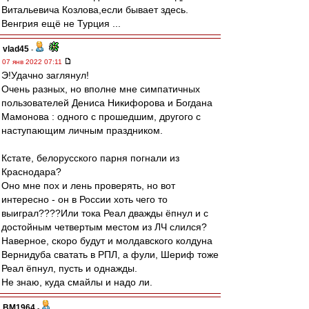
Витальевича Козлова,если бывает здесь.
Венгрия ещё не Турция ...
vlad45
-
07 янв 2022 07:11
Э!Удачно заглянул!
Очень разных, но вполне мне симпатичных
пользователей Дениса Никифорова и Богдана
Мамонова : одного с прошедшим, другого с
наступающим личным праздником.
Кстате, белорусского парня погнали из
Краснодара?
Оно мне пох и лень проверять, но вот
интересно - он в России хоть чего то
выиграл????Или тока Реал дважды ёпнул и с
достойным четвертым местом из ЛЧ слился?
Наверное, скоро будут и молдавского колдуна
Вернидуба сватать в РПЛ, а фули, Шериф тоже
Реал ёпнул, пусть и однажды.
Не знаю, куда смайлы и надо ли.
BM1964
-