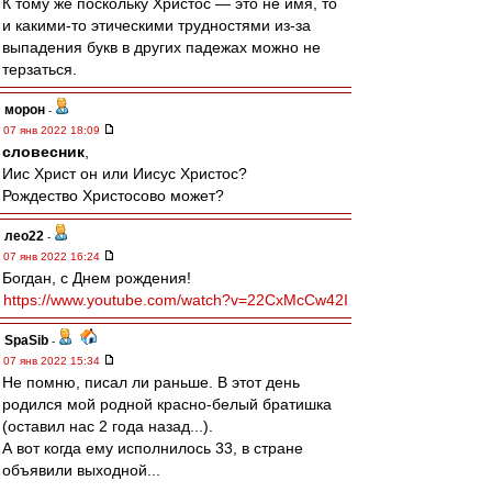
К тому же поскольку Христос — это не имя, то
и какими-то этическими трудностями из-за
выпадения букв в других падежах можно не
терзаться.
морон
-
07 янв 2022 18:09
словесник
,
Иис Христ он или Иисус Христос?
Рождество Христосово может?
лео22
-
07 янв 2022 16:24
Богдан, с Днем рождения!
https://www.youtube.com/watch?v=22CxMcCw42I
SpaSib
-
07 янв 2022 15:34
Не помню, писал ли раньше. В этот день
родился мой родной красно-белый братишка
(оставил нас 2 года назад...).
А вот когда ему исполнилось 33, в стране
объявили выходной...