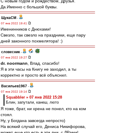
С новым годом и рождеством, Друзья.
Да.Именно с большой буквы.
ЩукаСМ
-
07 янв 2022 19:41
Именинников с Днюхами!
Свезло, так свезло на праздники, еще пару
дней законного похмелятора! :)
словесник
-
07 янв 2022 19:27
dr. noormann
, Влад, спасибо!
Я в эти часы на Книгу не заходил, а ты
корректно и просто всё объяснил.
Васильев1967
-
07 янв 2022 19:14
Squabbler » 07 янв 2022 15:28
Блин, запутали, канеш, люто
Я тоже, брат, ни хрена не понел, кто на ком
стоял.
Ну, у Богдана завсегда непросто)
На всякий случай его, Дениса Никифорова,
может, еще кто есть в эти дни, с ДРами!