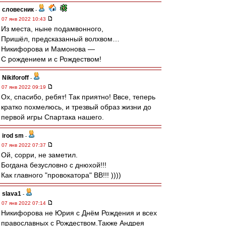
словесник
-
07 янв 2022 10:43
Из места, ныне подамвонного,
Пришёл, предсказанный волхвом…
Никифорова и Мамонова —
С рождением и с Рождеством!
Nikiforoff
-
07 янв 2022 09:19
Ох, спасибо, ребят! Так приятно! Ввсе, теперь
кратко похмелюсь, и трезвый образ жизни до
первой игры Спартака нашего.
irod sm
-
07 янв 2022 07:37
Ой, сорри, не заметил.
Богдана безусловно с днюхой!!!
Как главного "провокатора" ВВ!!! ))))
slava1
-
07 янв 2022 07:14
Никифорова не Юрия с Днём Рождения и всех
православных с Рождеством.Также Андрея