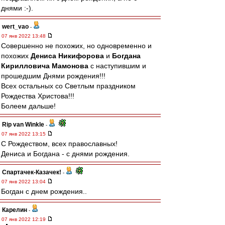
днями :-).
wert_vao
-
07 янв 2022 13:48
Совершенно не похожих, но одновременно и
похожих
Дениса Никифорова
и
Богдана
Кирилловича Мамонова
с наступившим и
прошедшим Днями рождения!!!
Всех остальных со Светлым праздником
Рождества Христова!!!
Болеем дальше!
Rip van Winkle
-
07 янв 2022 13:15
С Рождеством, всех православных!
Дениса и Богдана - с днями рождения.
Спартачек-Казачек!
-
07 янв 2022 13:04
Богдан с днем рождения..
Карелин
-
07 янв 2022 12:19