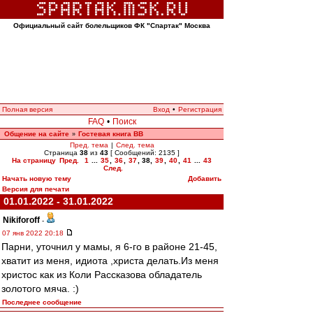
Официальный сайт болельщиков ФК "Спартак" Москва
Полная версия
Вход
•
Регистрация
FAQ
•
Поиск
Общение на сайте
Гостевая книга ВВ
»
Пред. тема
|
След. тема
Страница
38
из
43
[ Сообщений: 2135 ]
На страницу
Пред.
1
...
35
,
36
,
37
,
38
,
39
,
40
,
41
...
43
След.
Начать новую тему
Добавить
Версия для печати
01.01.2022 - 31.01.2022
Nikiforoff
-
07 янв 2022 20:18
Парни, уточнил у мамы, я 6-го в районе 21-45,
хватит из меня, идиота ,христа делать.Из меня
христос как из Коли Рассказова обладатель
золотого мяча. :)
Последнее сообщение