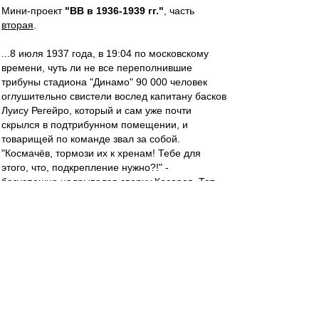
Мини-проект
"ВВ в 1936-1939 гг."
, часть
вторая
.
...8 июля 1937 года, в 19:04 по московскому
времени, чуть ли не все переполнившие
трибуны стадиона "Динамо" 90 000 человек
оглушительно свистели вослед капитану басков
Луису Регейро, который и сам уже почти
скрылся в подтрибунном помещении, и
товарищей по команде звал за собой.
"Космачёв, тормози их к хренам! Тебе для
этого, что, подкрепление нужно?!" -
безуспешно надрывался сверху Косарев. Тот,
впрочем, и без начальственного окрика
понимал, что ему совсем не хотелось бы вслед
за судившим предыдущий матч Стрепихеевым
быть обвинённым в идеологической
диверсии..., а значит, стоило сделать всё,
чтобы убедить горячих гостей дождаться
сильно запаздывавших хозяев.
Наконец, у кромки поля замелькали знакомые