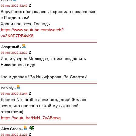
cuba
-
06 янв 2022 22:49
Верующих православных христиан поздравляю
с Рождеством!
Храни нас всех, Господь...
https://www.youtube.com/watch?
v=3K0F7RB4vK8
Азартный
-
06 янв 2022 22:19
И я, и уверен Мелкадзе, хотим поздравить
Никифорова с др
Что и делаем! За Никифорова! За Спартак!
naivniy
-
06 янв 2022 21:44
Дениса Nikiforoff с днем рождения! Желаю
всего, что описано в этой музыкальной
открытке =)
https://youtu.be/HyN_7yABmxg
Alex Green
-
06 янв 2022 21:26