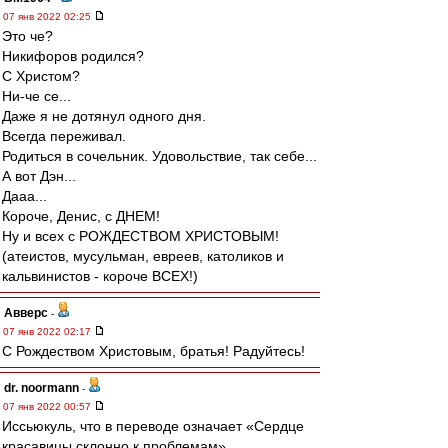
07 янв 2022 02:25
Это че?
Никифоров родился?
С Христом?
Ни-че се...
Даже я не дотянул одного дня.
Всегда переживал.
Родиться в сочельник. Удовольствие, так себе...
А вот Дэн...
Дааа...
Короче, Денис, с ДНЕМ!
Ну и всех с РОЖДЕСТВОМ ХРИСТОВЫМ!
(атеистов, мусульман, евреев, католиков и
кальвинистов - короче ВСЕХ!)
Авверс
-
07 янв 2022 02:17
С Рождеством Христовым, братья! Радуйтесь!
dr. noormann
-
07 янв 2022 00:57
Иссьюкуль, что в переводе означает «Сердце
красавицы склонно к проблемам».