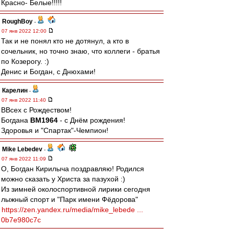
Красно- Белые!!!!!
RoughBoy
-
07 янв 2022 12:00
Так и не понял кто не дотянул, а кто в
сочельник, но точно знаю, что коллеги - братья
по Козерогу. :)
Денис и Богдан, с Днюхами!
Карелин
-
07 янв 2022 11:40
ВВсех с Рождеством!
Богдана
ВМ1964
- с Днём рождения!
Здоровья и "Спартак"-Чемпион!
Mike Lebedev
-
07 янв 2022 11:09
О, Богдан Кирилыча поздравляю! Родился
можно сказать у Христа за пазухой :)
Из зимней околоспортивной лирики сегодня
лыжный спорт и "Парк имени Фёдорова"
https://zen.yandex.ru/media/mike_lebede ...
0b7e980c7c