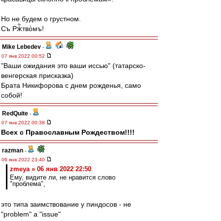
Но не будем о грустном.
Съ Ржⷭ҇тво̀мъ!
Mike Lebedev
-
07 янв 2022 00:52
"Ваши ожидания это ваши иссью" (татарско-
венгерская присказка)
Брата Никифорова с днем рожденья, само
собой!
RedQuite
-
07 янв 2022 00:38
Всех с Православным Рождеством!!!!
razman
-
06 янв 2022 23:40
zmeya » 06 янв 2022 22:50
Ему, видите ли, не нравится слово
"проблема",
это типа заимствование у пиндосов - не
"problem" а "issue"