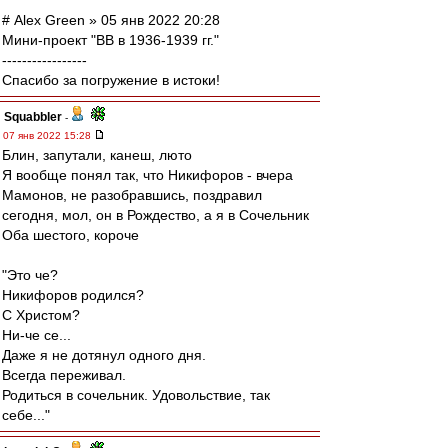
# Alex Green » 05 янв 2022 20:28
Мини-проект "ВВ в 1936-1939 гг."
-----------------
Спасибо за погружение в истоки!
Squabbler
-
07 янв 2022 15:28
Блин, запутали, канеш, люто
Я вообще понял так, что Никифоров - вчера
Мамонов, не разобравшись, поздравил
сегодня, мол, он в Рождество, а я в Сочельник
Оба шестого, короче
"Это че?
Никифоров родился?
С Христом?
Ни-че се...
Даже я не дотянул одного дня.
Всегда переживал.
Родиться в сочельник. Удовольствие, так
себе..."