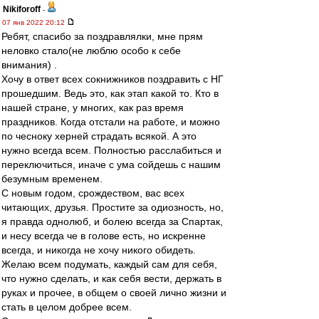
Nikiforoff
-
07 янв 2022 20:12
Ребят, спасибо за поздравлялки, мне прям
неловко стало(не люблю особо к себе
внимания) .
Хочу в ответ всех сокнижников поздравить с НГ
прошедшим. Ведь это, как этап какой то. Кто в
нашей стране, у многих, как раз время
праздников. Когда отстали на работе, и можно
по чесноку херней страдать всякой. А это
нужно всегда всем. Полностью расслабиться и
переключиться, иначе с ума сойдешь с нашим
безумным временем.
С новым годом, срождеством, вас всех
читающих, друзья. Простите за одиозность, но,
я правда однолюб, и болею всегда за Спартак,
и несу всегда че в голове есть, но искренне
всегда, и никогда не хочу никого обидеть.
Желаю всем подумать, каждый сам для себя,
что нужно сделать, и как себя вести, держать в
руках и прочее, в общем о своей лично жизни и
стать в целом добрее всем.