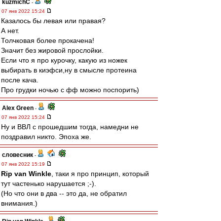
kuzmichC
-
07 янв 2022 15:24
Казалось бы левая или правая?
А нет.
Толчковая более прокачена!
Значит без жировой прослойки.
Если что я про курочку, какую из ножек
выбирать в киэфси,ну в смысле протеина
после кача.
Про грудки ночью с фф можно поспорить)
Alex Green
-
07 янв 2022 15:24
Ну и ВВЛ с прошедшим тогда, намедни не
поздравил никто. Эпоха же.
словесник
-
07 янв 2022 15:19
Rip van Winkle
, таки я про принцип, который
тут частенько нарушается ;-).
(Но что они в два -- это да, не обратил
внимания.)