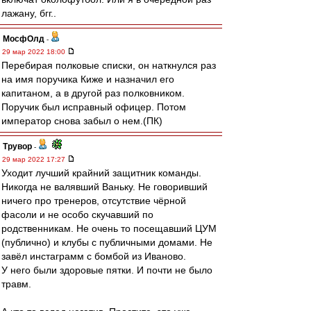
лажану, бгг..
МосфОлд
-
29 мар 2022 18:00
Перебирая полковые списки, он наткнулся раз
на имя поручика Киже и назначил его
капитаном, а в другой раз полковником.
Поручик был исправный офицер. Потом
император снова забыл о нем.(ПК)
Трувор
-
29 мар 2022 17:27
Уходит лучший крайний защитник команды.
Никогда не валявший Ваньку. Не говоривший
ничего про тренеров, отсутствие чёрной
фасоли и не особо скучавший по
родственникам. Не очень то посещавший ЦУМ
(публично) и клубы с публичными домами. Не
завёл инстаграмм с бомбой из Иваново.
У него были здоровые пятки. И почти не было
травм.