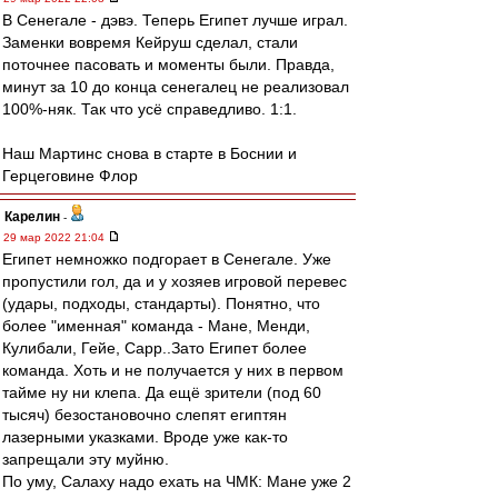
В Сенегале - дэвэ. Теперь Египет лучше играл.
Заменки вовремя Кейруш сделал, стали
поточнее пасовать и моменты были. Правда,
минут за 10 до конца сенегалец не реализовал
100%-няк. Так что усё справедливо. 1:1.
Наш Мартинс снова в старте в Боснии и
Герцеговине Флор
Карелин
-
29 мар 2022 21:04
Египет немножко подгорает в Сенегале. Уже
пропустили гол, да и у хозяев игровой перевес
(удары, подходы, стандарты). Понятно, что
более "именная" команда - Мане, Менди,
Кулибали, Гейе, Сарр..Зато Египет более
команда. Хоть и не получается у них в первом
тайме ну ни клепа. Да ещё зрители (под 60
тысяч) безостановочно слепят египтян
лазерными указками. Вроде уже как-то
запрещали эту муйню.
По уму, Салаху надо ехать на ЧМК: Мане уже 2