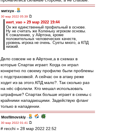
проявлялись сильные стороны, а не слабые.
митхун
-
30 мар 2022 05:39
wert_vao » 29 мар 2022 19:44
Он же единственный профильный в основе.
Ну не считать же Коленьку игроком основы.
К сожалению, у Айртона, кроме
положительных человеческих качеств,
уровень игрока не очень. Суеты много, а КПД
низкий.
Дело совсем не в Айртоне,а в схемах в
которые Спартак играет. Когда он играл
конкретно по своему профилю были проблемы
с подстраховкой. А сейчас он в атаку реже
ходит из-за этого.КПД мало?. Так сколько раз
на нёс сфолили. Кто мешал использовать
штрафные? Спартак больше играет в схемы с
крайними нападающими. Задействую фланг
только в нападении.
Mosfilmovskiy
-
30 мар 2022 01:41
# recchi » 28 мар 2022 22:52