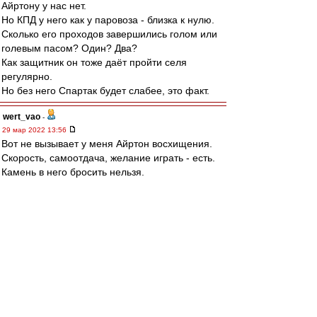
Айртону у нас нет.
Но КПД у него как у паровоза - близка к нулю.
Сколько его проходов завершились голом или
голевым пасом? Один? Два?
Как защитник он тоже даёт пройти селя
регулярно.
Но без него Спартак будет слабее, это факт.
wert_vao
-
29 мар 2022 13:56
Вот не вызывает у меня Айртон восхищения.
Скорость, самоотдача, желание играть - есть.
Камень в него бросить нельзя.
Но вот сказать что он Супер-супер и оставил
свой след в Спартаке, то же нельзя.
Один из ... Но очень порядочный, КМК.
Мозгов бы ему к его скорости и
работоспособности и был бы почти клон
Роберто Карлоса. Ну и удар нормальный. А так
...
Удачи, Амиго!
И возвращайся, если что ....