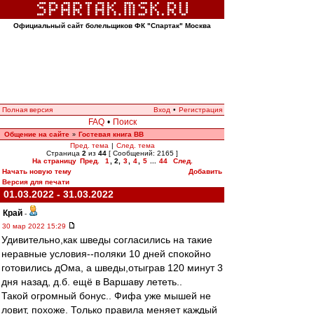
Официальный сайт болельщиков ФК "Спартак" Москва
Полная версия
Вход
•
Регистрация
FAQ
•
Поиск
Общение на сайте
Гостевая книга ВВ
»
Пред. тема
|
След. тема
Страница
2
из
44
[ Сообщений: 2165 ]
На страницу
Пред.
1
,
2
,
3
,
4
,
5
...
44
След.
Начать новую тему
Добавить
Версия для печати
01.03.2022 - 31.03.2022
Край
-
30 мар 2022 15:29
Удивительно,как шведы согласились на такие
неравные условия--поляки 10 дней спокойно
готовились дОма, а шведы,отыграв 120 минут 3
дня назад, д.б. ещё в Варшаву лететь..
Такой огромный бонус.. Фифа уже мышей не
ловит, похоже. Только правила меняет каждый