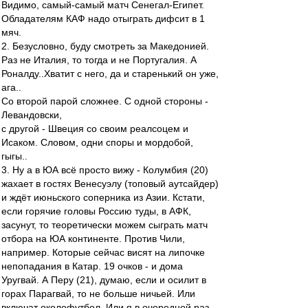
Видимо, самый-самый матч Сенегал-Египет.
Обладателям КАФ надо отыграть дифсит в 1
мяч.
2. Безусловно, буду смотреть за Македонией.
Раз не Италия, то тогда и не Португалия. А
Роналду..Хватит с него, да и старенький он уже,
ага..
Со второй парой сложнее. С одной стороны -
Левандовски,
с другой - Швеция со своим реалсоцем и
Исаком. Словом, одни споры и мордобой,
гыгы..
3. Ну а в ЮА всё просто вижу - Колумбия (20)
жахает в гостях Венесуэлу (топовый аутсайдер)
и ждёт июньского соперника из Азии. Кстати,
если горячие головы Россию туды, в АФК,
засунут, то теоретически можем сыграть матч
отбора на ЮА континенте. Против Чили,
например. Которые сейчас висят на липочке
непопадания в Катар. 19 очков - и дома
Уругвай. А Перу (21), думаю, если и осилит в
горах Парагвай, то не больше ничьей. Или
включат околофутбол. Или я в очередной раз