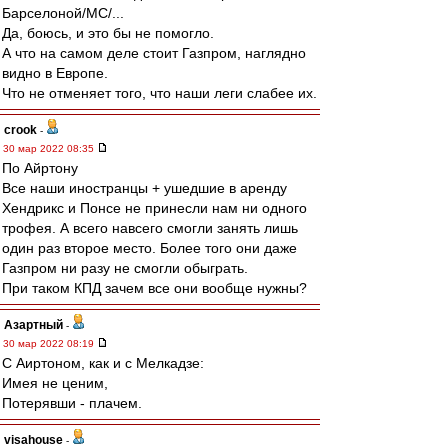
Барселоной/МС/...
Да, боюсь, и это бы не помогло.
А что на самом деле стоит Газпром, наглядно
видно в Европе.
Что не отменяет того, что наши леги слабее их.
crook
-
30 мар 2022 08:35
По Айртону
Все наши иностранцы + ушедшие в аренду
Хендрикс и Понсе не принесли нам ни одного
трофея. А всего навсего смогли занять лишь
один раз второе место. Более того они даже
Газпром ни разу не смогли обыграть.
При таком КПД зачем все они вообще нужны?
Азартный
-
30 мар 2022 08:19
С Аиртоном, как и с Мелкадзе:
Имея не ценим,
Потерявши - плачем.
visahouse
-