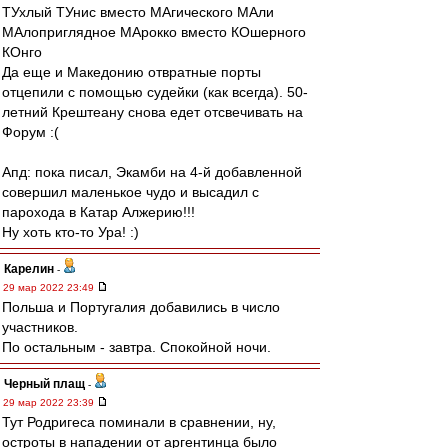
ТУхлый ТУнис вместо МАгического МАли
МАлоприглядное МАрокко вместо КОшерного
КОнго
Да еще и Македонию отвратные порты
отцепили с помощью судейки (как всегда). 50-
летний Крештеану снова едет отсвечивать на
Форум :(
Апд: пока писал, Экамби на 4-й добавленной
совершил маленькое чудо и высадил с
парохода в Катар Алжерию!!!
Ну хоть кто-то Ура! :)
Карелин
-
29 мар 2022 23:49
Польша и Португалия добавились в число
участников.
По остальным - завтра. Спокойной ночи.
Черный плащ
-
29 мар 2022 23:39
Тут Родригеса поминали в сравнении, ну,
остроты в нападении от аргентинца было