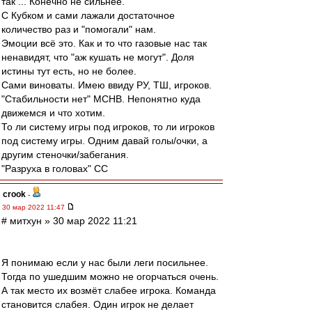
так ... Конечно не сильнее.
С Кубком и сами лажали достаточное
количество раз и "помогали" нам.
Эмоции всё это. Как и то что газовые нас так
ненавидят, что "аж кушать не могут". Доля
истины тут есть, но не более.
Сами виноваты. Имею ввиду РУ, ТШ, игроков.
"Стабильности нет" МСНВ. Непонятно куда
движемся и что хотим.
То ли систему игры под игроков, то ли игроков
под систему игры. Одним давай голы/очки, а
другим стеночки/забегания.
"Разруха в головах" СС
crook
-
30 мар 2022 11:47
# митхун » 30 мар 2022 11:21
Я понимаю если у нас были леги посильнее.
Тогда по ушедшим можно не огорчаться очень.
А так место их возмёт слабее игрока. Команда
становится слабея. Один игрок не делает