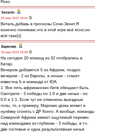
Рохо.
Severin
-
29 мар 2022 19:31
Виталь,добавь в прогнозы Сочи-Зенит.Я
конечно понимаю,что в этой игре всё ясно,но
всё-таки)))
Карелин
-
29 мар 2022 19:08
На сегодня 20 команд из 32 отобрались в
Катар.
Вечером добавятся 5 из Африки, поздно
вечером - 2 из Европы, а ночью - станет
известна 5-я команда от ЮА.
1. Все пять африканских битв обещают быть.
Смотрите - 3 победы по 1:0 и две ничьи - по
0:0 и 1:1. Если тут не отменены выездные
голы, то, к примеру, Марокко дома может и
нулёвку сгонять с ДР Конго. А вообще, команды
Северной Африки имеют ощутимый перевес
над командами из глубинки - 3 победы, в т.ч.
две гостевые и одна результативная ничья.