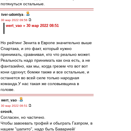
потянуться остальные.
tver-udomlya
-
30 мар 2022 09:56
wert_vao » 30 мар 2022 08:51
Но рейтинг Зенита в Европе значительно выше
Спартака, и это факт, который нужно
принимать, сравнивая, кто что реально может.
Реальность надо принимать как она есть, а не
фантазийно, как мы, когда грезем что вот вот
кони сдохнут, бомжи также и все остальные, и
останется во всей силе только народная
команда.У нас такая же соловьевщина в
голове.
wert_vao
-
30 мар 2022 08:51
crook
,
Согласен, но частично.
Чтобы завоевать трофей и обыграть Газпром, в
нашем "шапито", надо быть Баварией/