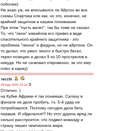
поболее)
Не знаю уж, не вписывался ли Айртон во все
схемы Спартака или как, но это, конечно, не
крайний защитник в нашем понимании.
При этом "пусть валит", так бы тоже не сказал.
То, что "леон" измайлов его привез в виде
спасительного крайнего защитника - это
проблема "леона" и федуна, но ни айртона. Он
то делал, что умел: много и быстро бегал,
терял позицию и делал 9 из 10 прострелов в
никуда. Но не сачковал откровенно, за что ему
плюс в карму)
recchi
-
29 мар 2022 23:14
Отлично :)
на Кубке Африки я так понимаю, Салаху в
финале не дали пробить, т.к. 5-й удар не
потребовался. Поэтому сегодня дали бить
первым. И обделался!!! Но этот дурень вряд ли
сильно расстроится, что подвел команду и
страну лишил чемпионата мира.