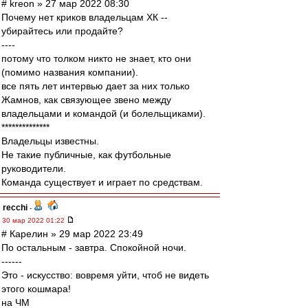
# kreon » 27 мар 2022 08:30
Почему нет криков владельцам ХК --
убирайтесь или продайте?
----
потому что толком никто не знает, кто они
(помимо названия компании).
все пять лет интервью дает за них только
Жамнов, как связующее звено между
владельцами и командой (и болельщиками).
**************
Владельцы известны.
Не такие публичные, как футбольные
руководители.
Команда существует и играет по средствам.
recchi
-
30 мар 2022 01:22
# Карелин » 29 мар 2022 23:49
По остальным - завтра. Спокойной ночи.
------
Это - искусство: вовремя уйти, чтоб не видеть
этого кошмара!
на ЧМ