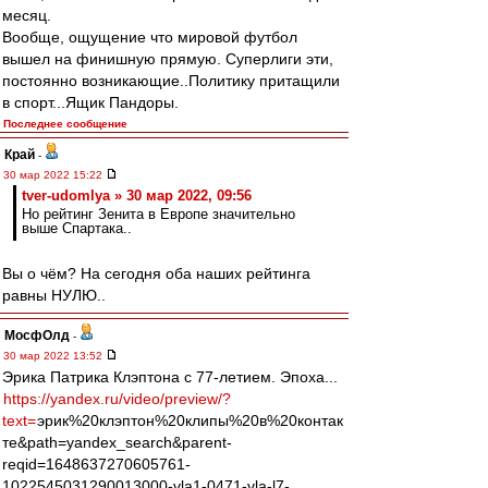
месяц.
Вообще, ощущение что мировой футбол
вышел на финишную прямую. Суперлиги эти,
постоянно возникающие..Политику притащили
в спорт...Ящик Пандоры.
Последнее сообщение
Край
-
30 мар 2022 15:22
tver-udomlya » 30 мар 2022, 09:56
Но рейтинг Зенита в Европе значительно
выше Спартака..
Вы о чём? На сегодня оба наших рейтинга
равны НУЛЮ..
МосфОлд
-
30 мар 2022 13:52
Эрика Патрика Клэптона с 77-летием. Эпоха...
https://yandex.ru/video/preview/?
text=
эрик%20клэптон%20клипы%20в%20контак
те&path=yandex_search&parent-
reqid=1648637270605761-
1022545031290013000-vla1-0471-vla-l7-