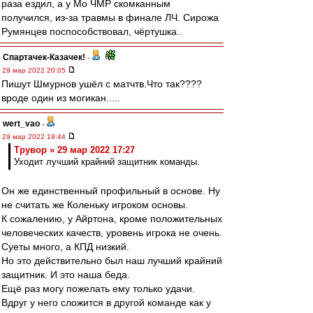
раза ездил, а у Мо ЧМР скомканным
получился, из-за травмы в финале ЛЧ. Сирожа
Румянцев поспособствовал, чёртушка..
Спартачек-Казачек!
-
29 мар 2022 20:05
Пишут Шмурнов ушёл с матчтв.Что так????
вроде один из могикан.....
wert_vao
-
29 мар 2022 19:44
Трувор » 29 мар 2022 17:27
Уходит лучший крайний защитник команды.
Он же единственный профильный в основе. Ну
не считать же Коленьку игроком основы.
К сожалению, у Айртона, кроме положительных
человеческих качеств, уровень игрока не очень.
Суеты много, а КПД низкий.
Но это действительно был наш лучший крайний
защитник. И это наша беда.
Ещё раз могу пожелать ему только удачи.
Вдруг у него сложится в другой команде как у