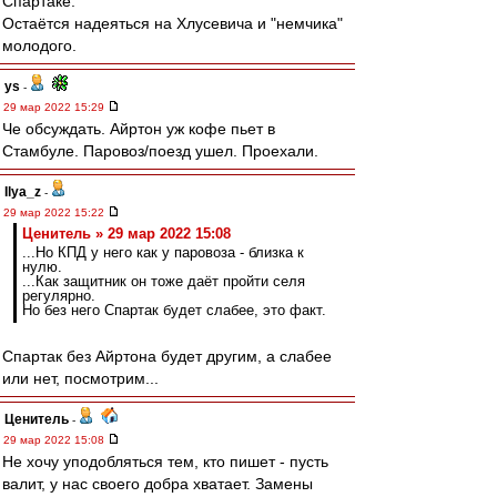
Спартаке.
Остаётся надеяться на Хлусевича и "немчика"
молодого.
ys
-
29 мар 2022 15:29
Че обсуждать. Айртон уж кофе пьет в
Стамбуле. Паровоз/поезд ушел. Проехали.
Ilya_z
-
29 мар 2022 15:22
Ценитель » 29 мар 2022 15:08
...Но КПД у него как у паровоза - близка к
нулю.
...Как защитник он тоже даёт пройти селя
регулярно.
Но без него Спартак будет слабее, это факт.
Спартак без Айртона будет другим, а слабее
или нет, посмотрим...
Ценитель
-
29 мар 2022 15:08
Не хочу уподобляться тем, кто пишет - пусть
валит, у нас своего добра хватает. Замены