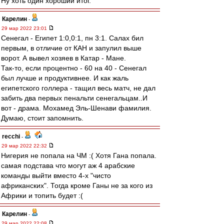
Ну хоть один хороший итог.
Карелин
-
29 мар 2022 23:01
Сенегал - Египет 1:0,0:1, пн 3:1. Салах бил
первым, в отличие от КАН и запулил выше
ворот. А вывел хозяев в Катар - Мане.
Так-то, если процентно - 60 на 40 - Сенегал
был лучше и продуктивнее. И как жаль
египетского голлера - тащил весь матч, не дал
забить два первых пенальти сенегальцам..И
вот - драма. Мохамед Эль-Шенави фамилия.
Думаю, стоит запомнить.
recchi
-
29 мар 2022 22:32
Нигерия не попала на ЧМ :( Хотя Гана попала.
самая подстава что могут аж 4 арабские
команды выйти вместо 4-х "чисто
африканских". Тогда кроме Ганы не за кого из
Африки и топить будет :(
Карелин
-
29 мар 2022 22:08