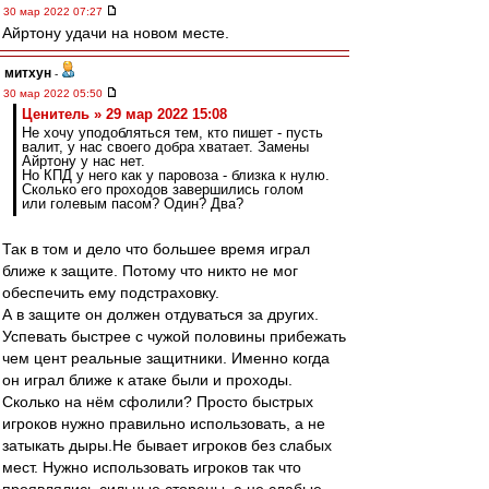
30 мар 2022 07:27
Айртону удачи на новом месте.
митхун
-
30 мар 2022 05:50
Ценитель » 29 мар 2022 15:08
Не хочу уподобляться тем, кто пишет - пусть
валит, у нас своего добра хватает. Замены
Айртону у нас нет.
Но КПД у него как у паровоза - близка к нулю.
Сколько его проходов завершились голом
или голевым пасом? Один? Два?
Так в том и дело что большее время играл
ближе к защите. Потому что никто не мог
обеспечить ему подстраховку.
А в защите он должен отдуваться за других.
Успевать быстрее с чужой половины прибежать
чем цент реальные защитники. Именно когда
он играл ближе к атаке были и проходы.
Сколько на нём сфолили? Просто быстрых
игроков нужно правильно использовать, а не
затыкать дыры.Не бывает игроков без слабых
мест. Нужно использовать игроков так что