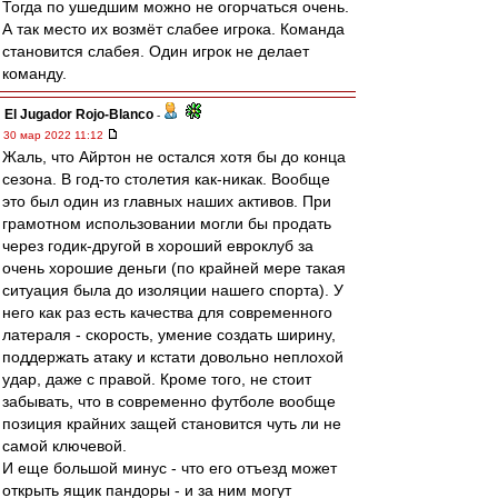
Тогда по ушедшим можно не огорчаться очень.
А так место их возмёт слабее игрока. Команда
становится слабея. Один игрок не делает
команду.
El Jugador Rojo-Blanco
-
30 мар 2022 11:12
Жаль, что Айртон не остался хотя бы до конца
сезона. В год-то столетия как-никак. Вообще
это был один из главных наших активов. При
грамотном использовании могли бы продать
через годик-другой в хороший евроклуб за
очень хорошие деньги (по крайней мере такая
ситуация была до изоляции нашего спорта). У
него как раз есть качества для современного
латераля - скорость, умение создать ширину,
поддержать атаку и кстати довольно неплохой
удар, даже с правой. Кроме того, не стоит
забывать, что в современно футболе вообще
позиция крайних защей становится чуть ли не
самой ключевой.
И еще большой минус - что его отъезд может
открыть ящик пандоры - и за ним могут