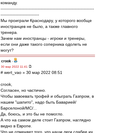
команду.
---------------------------------------------------------------
--------------------------
Мы проиграли Краснодару, у которого вообще
иностранцев не было, а также главного
тренера.
Зачем нам иностранцы - игроки и тренеры,
если они даже такого соперника одолеть не
могут?
crook
-
30 мар 2022 11:41
# wert_vao » 30 мар 2022 08:51
crook,
Согласен, но частично.
Чтобы завоевать трофей и обыграть Газпром, в
нашем "шапито", надо быть Баварией/
Барселоной/МС/...
Да, боюсь, и это бы не помогло.
А что на самом деле стоит Газпром, наглядно
видно в Европе.
Что не отменяет того, что наши леги слабее их.