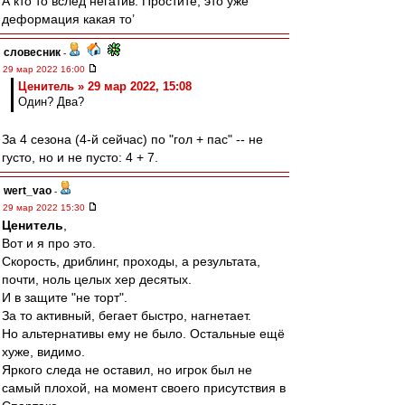
А кто то вслед негатив. Простите, это уже
деформация какая то’
словесник
-
29 мар 2022 16:00
Ценитель » 29 мар 2022, 15:08
Один? Два?
За 4 сезона (4-й сейчас) по "гол + пас" -- не
густо, но и не пусто: 4 + 7.
wert_vao
-
29 мар 2022 15:30
Ценитель
,
Вот и я про это.
Скорость, дриблинг, проходы, а результата,
почти, ноль целых хер десятых.
И в защите "не торт".
За то активный, бегает быстро, нагнетает.
Но альтернативы ему не было. Остальные ещё
хуже, видимо.
Яркого следа не оставил, но игрок был не
самый плохой, на момент своего присутствия в