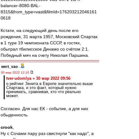
balancer-8080-BAL-
8315&from_type=vast&filmId=176203212046161
0618
Кстати, на следующий день после его
рождения, 31 марта 1957, Московский Спартак
в 1 туре 19 чемпионата СССР, в гостях,
обыграл тбилисское Динамо со счётом 2:1.
Победный мяч на счету Николая Паршина.
wert_vao
-
30 мар 2022 12:10
tver-udomlya » 30 мар 2022 09:56
о рейтинг Зенита в Европе значительно выше
Спартака, и это факт, который нужно
принимать, сравнивая, кто что реально
может.
Согласен. Для нас ЕК - событие, а для них
обыденность.
crook
,
Ну с Сочами пару раз свистнули "как надо", а