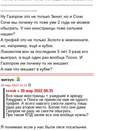
---------------------------------------------------------------
-------------------------
Ну Газпром это не только Зенит, но и Сочи.
Сочи мы почему-то тоже уже 2 года не можем
обыграть. У них иностранцы тоже сильнее
наших?
А трофей это не только Золото в чемпионате,
но, например, ещё и кубок.
Локомотив вон за последние 5 лет 3 раза его
выиграл, а ещё один раз вообще Тосно. И
Газппром им почему-то не мешает.
А нам что мешает в кубке?
митхун
-
30 мар 2022 11:21
crook » 30 мар 2022 08:35
Все наши иностранцы + ушедшие в аренду
Хендрикс и Понсе не принесли нам ни одного
трофея. А всего навсего смогли занять лишь
один раз второе место. Более того они даже
Газпром ни разу не смогли обыграть.
При таком КПД зачем все они вообще нужны?
Я понимаю если у нас были леги посильнее.