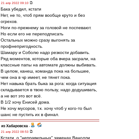
21 апр 2022 09:10
Бака убедил, кстати
Нет, не то, чтоб прям вообще круто и без
огрехов.
Ноги по-прежнему за головой не поспевают.
Но если его не переподписать
Остальных можно сразу выгонять за
профнепригодность.
Шамару и Соболю надо резкости добавить.
Ряд моментов, которые оба вчера засрали, на
классные папы на автомате должны выбивать.
В целом, канеш, команда пока на большее,
чем она в чр имеет, не тянет пока.
Нет навыка брать быка за рога: когда ситуация
складывается в твою пользу, надо додушивать,
а не вот это вот всё.
В 1/2 хочу Енисей дома.
Не хочу мусоров, т.к. хочу чтоб у кого-то был
шанс не пустить их в финал.
из Хабаровска
-
21 апр 2022 08:53
Кстати, о "неправильных" заменах Ванолли.