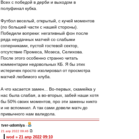
Всех с победой в дерби и выходом в
полуфинал кубка.
Футбол веселый, открытый, с кучей моментов
(по большей части с нашей стороны).
Победили вопреки: негативный фон после
ряда неудачных матчей со слабыми
соперниками, пустой гостевой сектор,
отсутствие Промеса, Мозеса, Селихова.
После этого особенно странно читать
комментарии недовольных КБ. Я бы этих
истеричек просто изолировал от просмотра
матчей любимого клуба.
А что касается замен... Во-первых, скамейка у
нас была слабая, а во-вторых, забей наши хотя
бы 50% своих моментов, про эти замены никто
и не вспомнил. А так сами довели матч до
привычного нам валидола.
tver-udomlya
-
21 апр 2022 09:46
wod » 21 апр 2022 09:10