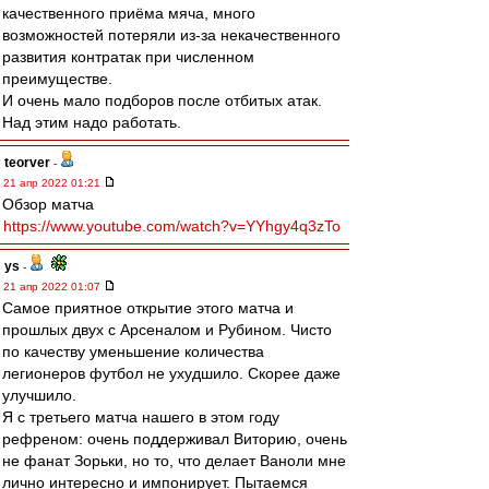
качественного приёма мяча, много
возможностей потеряли из-за некачественного
развития контратак при численном
преимуществе.
И очень мало подборов после отбитых атак.
Над этим надо работать.
teorver
-
21 апр 2022 01:21
Обзор матча
https://www.youtube.com/watch?v=YYhgy4q3zTo
ys
-
21 апр 2022 01:07
Самое приятное открытие этого матча и
прошлых двух с Арсеналом и Рубином. Чисто
по качеству уменьшение количества
легионеров футбол не ухудшило. Скорее даже
улучшило.
Я с третьего матча нашего в этом году
рефреном: очень поддерживал Виторию, очень
не фанат Зорьки, но то, что делает Ваноли мне
лично интересно и импонирует. Пытаемся