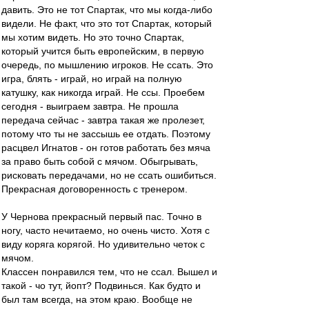
давить. Это не тот Спартак, что мы когда-либо
видели. Не факт, что это тот Спартак, который
мы хотим видеть. Но это точно Спартак,
который учится быть европейским, в первую
очередь, по мышлению игроков. Не ссать. Это
игра, блять - играй, но играй на полную
катушку, как никогда играй. Не ссы. Проебем
сегодня - выиграем завтра. Не прошла
передача сейчас - завтра такая же пролезет,
потому что ты не зассышь ее отдать. Поэтому
расцвел Игнатов - он готов работать без мяча
за право быть собой с мячом. Обыгрывать,
рисковать передачами, но не ссать ошибиться.
Прекрасная договоренность с тренером.
У Чернова прекрасный первый пас. Точно в
ногу, часто нечитаемо, но очень чисто. Хотя с
виду коряга корягой. Но удивительно четок с
мячом.
Классен понравился тем, что не ссал. Вышел и
такой - чо тут, йопт? Подвинься. Как будто и
был там всегда, на этом краю. Вообще не