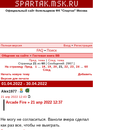
Официальный сайт болельщиков ФК "Спартак" Москва
Полная версия
Вход
•
Регистрация
FAQ
•
Поиск
Общение на сайте
Гостевая книга ВВ
»
Пред. тема
|
След. тема
Страница
21
из
60
[ Сообщений: 2967 ]
На страницу
Пред.
1
...
18
,
19
,
20
,
21
,
22
,
23
,
24
...
60
След.
Начать новую тему
Добавить
Версия для печати
01.04.2022 - 30.04.2022
Alex1977
-
21 апр 2022 12:43
Arcade Fire » 21 апр 2022 12:37
Не могу не согласиться. Ваноли вчера сделал
как раз все, чтобы не выиграть.