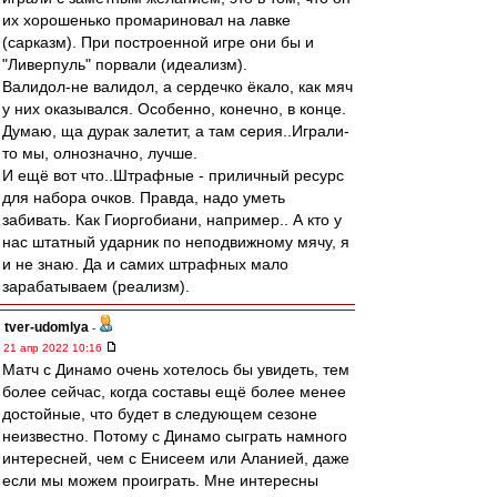
их хорошенько промариновал на лавке
(сарказм). При построенной игре они бы и
"Ливерпуль" порвали (идеализм).
Валидол-не валидол, а сердечко ёкало, как мяч
у них оказывался. Особенно, конечно, в конце.
Думаю, ща дурак залетит, а там серия..Играли-
то мы, олнозначно, лучше.
И ещё вот что..Штрафные - приличный ресурс
для набора очков. Правда, надо уметь
забивать. Как Гиоргобиани, например.. А кто у
нас штатный ударник по неподвижному мячу, я
и не знаю. Да и самих штрафных мало
зарабатываем (реализм).
tver-udomlya
-
21 апр 2022 10:16
Матч с Динамо очень хотелось бы увидеть, тем
более сейчас, когда составы ещё более менее
достойные, что будет в следующем сезоне
неизвестно. Потому с Динамо сыграть намного
интересней, чем с Енисеем или Аланией, даже
если мы можем проиграть. Мне интересны