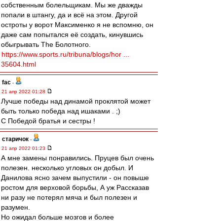
собственным болельщикам. Мы же дважды
попали в штангу, да и всё на этом. Другой
остроты у ворот Максименко я не вспомню, он
даже сам попытался её создать, кинувшись
обыгрывать The Болотного.
https://www.sports.ru/tribuna/blogs/hor ...
35604.html
fac
-
21 апр 2022 01:28
Лучше победы над динамой проклятой может
быть только победа над ишаками . ;)
С Победой братья и сестры !
старичок
-
21 апр 2022 01:23
А мне замены понравились. Пруцев был очень
полезен. несколько угловых он добыл. И
Данилова ясно зачем выпустили - он повыше
ростом для верховой борьбы, А уж Рассказав
ни разу не потерял мяча и был полезен и
разумен.
Но ожидал больше мозгов и более