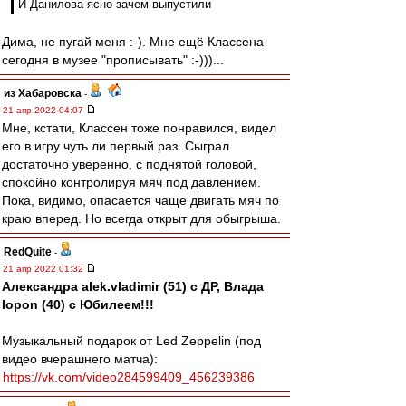
И Данилова ясно зачем выпустили
Дима, не пугай меня :-). Мне ещё Классена
сегодня в музее "прописывать" :-)))...
из Хабаровска
-
21 апр 2022 04:07
Мне, кстати, Классен тоже понравился, видел
его в игру чуть ли первый раз. Сыграл
достаточно уверенно, с поднятой головой,
спокойно контролируя мяч под давлением.
Пока, видимо, опасается чаще двигать мяч по
краю вперед. Но всегда открыт для обыгрыша.
RedQuite
-
21 апр 2022 01:32
Александра alek.vladimir (51) с ДР, Влада
lopon (40) с Юбилеем!!!
Музыкальный подарок от Led Zeppelin (под
видео вчерашнего матча):
https://vk.com/video284599409_456239386