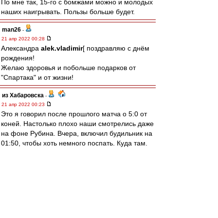
По мне так, 15-го с бомжами можно и молодых
наших наигрывать. Пользы больше будет.
man26
-
21 апр 2022 00:28
Александра
alek.vladimir
[ поздравляю с днём
рождения!
Желаю здоровья и побольше подарков от
"Спартака" и от жизни!
из Хабаровска
-
21 апр 2022 00:23
Это я говорил после прошлого матча о 5:0 от
коней. Настолько плохо наши смотрелись даже
на фоне Рубина. Вчера, включил будильник на
01:50, чтобы хоть немного поспать. Куда там.
Поворочался-поворочался и встал. После
матча опять же не мог уснуть. Сейчас на
работу, не выспавшийся, но счастливый.
visahouse
-
20 апр 2022 23:56
Аннулирование жк перед финалом - очередной