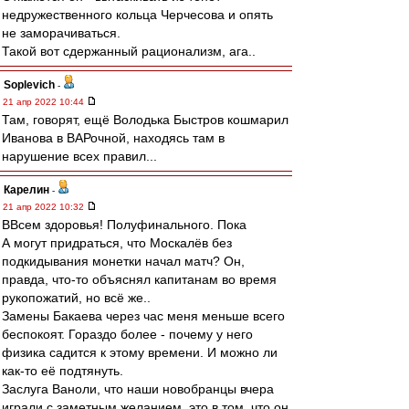
недружественного кольца Черчесова и опять
не заморачиваться.
Такой вот сдержанный рационализм, ага..
Soplevich
-
21 апр 2022 10:44
Там, говорят, ещё Володька Быстров кошмарил
Иванова в ВАРочной, находясь там в
нарушение всех правил...
Карелин
-
21 апр 2022 10:32
ВВсем здоровья! Полуфинального. Пока
А могут придраться, что Москалёв без
подкидывания монетки начал матч? Он,
правда, что-то объяснял капитанам во время
рукопожатий, но всё же..
Замены Бакаева через час меня меньше всего
беспокоят. Гораздо более - почему у него
физика садится к этому времени. И можно ли
как-то её подтянуть.
Заслуга Ваноли, что наши новобранцы вчера
играли с заметным желанием, это в том, что он