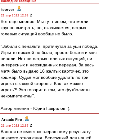
Последнее сообщение
teorver
-
21 апр 2022 12:38
Вот еще мнение. Мы тут пишем, что могли
крупно выиграть, но, оказывается, острых
голевых ситуаций вообще не было.
"Забили с пенальти, притянутая за уши победа.
Игры-то никакой не было, просто бегали и мяч
пинали. Нет ни острых голевых ситуаций, ни
интересных и неожиданных передач. За весь
матч было выдано 16 желтых карточек, это
кошмар. Судья мог вообще удалить по три
игрока с каждой стороны. Как так можно
играть?! Это говорит о том, что футболисты
некомпетентны".
Автор мнения - Юрий Гаврилов :(.
Arcade Fire
-
21 апр 2022 12:37
Ваноли не имеет ко вчерашнему результату
никакого отношения. Березуцкий для нашей