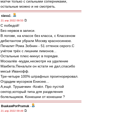
матчи только с сильными соперниками,
остальные можно и не смотреть.
slava1
-
21 апр 2022 09:53
С победой!
Без нервов в записи.
В логове, на классе без класса, с Классеном
дебютантом убрали Москву красносинюю.
Печалит Рома Зобнин - 51 оттенок серого.С
учётом трёх с лишним лимонов...
Остальные плюс-минус в порядке.
Москалёв -мудак,несмотря на удаление
Макбета.Пенальти он кстати не дал,спасибо
месьё Иванофф.
Три-четыре 100% штрафных проигнорировал.
Отдадим мусорков Енисею...
А,ещё. Трушечкин -Козёл. Про пустой
сектор,который типа для разделения
болельщиков. Kонюшни от конюшни ?
BuakawPorPramuk
-
21 апр 2022 09:49