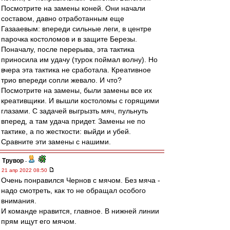
Посмотрите на замены коней. Они начали
составом, давно отработанным еще
Газааевым: впереди сильные леги, в центре
парочка костоломов и в защите Березы.
Поначалу, после перерыва, эта тактика
приносила им удачу (турок поймал волну). Но
вчера эта тактика не сработала. Креативное
трио впереди сопли жевало. И что?
Посмотрите на замены, были замены все их
креативщики. И вышли костоломы с горящими
глазами. С задачей выгрызть мяч, пульнуть
вперед, а там удача придет. Замены не по
тактике, а по жесткости: выйди и убей.
Сравните эти замены с нашими.
Трувор
-
21 апр 2022 08:50
Очень понравился Чернов с мячом. Без мяча -
надо смотреть, как то не обращал особого
внимания.
И команде нравится, главное. В нижней линии
прям ищут его мячом.