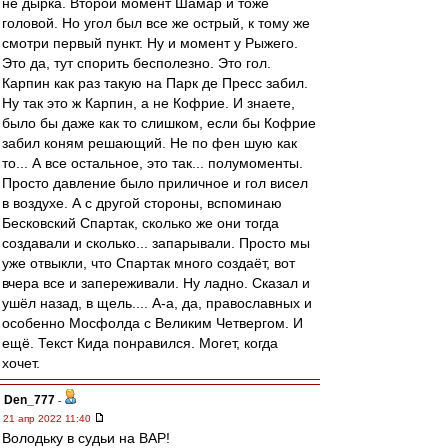
не дырка. Второй момент Шамар и тоже
головой. Но угол был все же острый, к тому же
смотри первый пункт. Ну и момент у Рыжего.
Это да, тут спорить бесполезно. Это гол.
Карпин как раз такую на Парк де Пресс забил.
Ну так это ж Карпин, а не Кофрие. И знаете,
было бы даже как то слишком, если бы Кофрие
забил коням решающий. Не по фен шую как
то... А все остальное, это так... полумоменты.
Просто давление было приличное и гол висел
в воздухе. А с другой стороны, вспоминаю
Бесковский Спартак, сколько же они тогда
создавали и сколько... запарывали. Просто мы
уже отвыкли, что Спартак много создаёт, вот
вчера все и запереживали. Ну ладно. Сказал и
ушёл назад, в щель.... А-а, да, православных и
особенно Мосфолда с Великим Четвергом. И
ещё. Текст Кида понравился. Могет, когда
хочет.
Den_777
-
21 апр 2022 11:40
Володьку в судьи на ВАР!