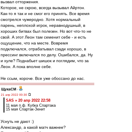
вызвал отторжения.
Которое, не скрою, всегда вызывал Айртон.
Как-то я так и не смог его принять. Все время
смотрелся чужеродно. Хотя нормальный
парень, неплохой игрок, неравнодушный, в
хороших битвах был полезен. Но вот что-то не
свой. А этот Леон там семенит себе - и есть
ощущение, что на месте. Вовремя
подключался, отрабатывал сзади хорошо, в
прессинг включался по делу. Ошибался, да. Ну
и хуле? Поднабьет шишок и поглядим, что за
Леон. А пока вполне себе.
Не ссым, короче. Все уже обоссано до нас.
ЩукаСМ
-
21 апр 2022 00:30
SAS » 20 апр 2022 22:58
11 мая п.ф. Кубка Спартака
15 мая Спартак-Зенит
Уснуть не дают :)
Александр, а какой матч важнее?