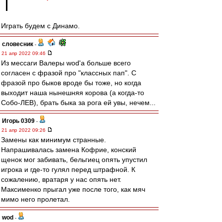
Играть будем с Динамо.
словесник
-
21 апр 2022 09:46
Из мессаги Валеры wod'а больше всего
согласен с фразой про "классных пап". С
фразой про быков вроде бы тоже, но когда
выходит наша нынешняя корова (а когда-то
Собо-ЛЕВ), брать быка за рога ей увы, нечем...
Игорь 0309
-
21 апр 2022 09:26
Замены как минимум странные.
Напрашивалась замена Кофрие, конский
щенок мог забивать, бельгиец опять упустил
игрока и где-то гулял перед штрафной. К
сожалению, вратаря у нас опять нет.
Максименко прыгал уже после того, как мяч
мимо него пролетал.
wod
-