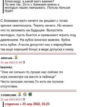
Александр, а какой матч важнее?
По мне так, 15-го с бомжами можно и
молодых наших наигрывать. Пользы больше
будет.
С бомжами матч ничего не решает с точки
зрения чемпионата. Терять нечего. Но можно
что то заложить на будущее. Выпустить
молодых, пусть бьются и привыкают играть под
давлением. На кубок конечно важнее. Кубок
есть кубок. А если допустят нас к еврокубкам
так ещё хороший бонус в виде допуска к нему.
авоська
-
21 апр 2022 07:09
teorver
,
"Они не сильно-то лучше нас сейчас по
игре,несмотря на место в таблице"
Чисто конская логика.То есть ее полное
отсутствие.
словесник
-
21 апр 2022 06:27
старичок » 21 апр 2022, 01:23