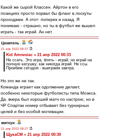
Какой же сырой Классен. Айртон в его
позициях просто порвал бы фланг в лоскуты
проходами. А этот- поперек и назад. Я
понимаю - страшно, но ты в футбол же вышел
играть - так играй. Ан нет.
Ценитель
-
21 апр 2022 08:37
Kid Amnesiac » 21 апр 2022 00:33
Не ссать. Это игра, блять - играй, но играй на
полную катушку, как никогда играй. Не ссы.
Проебем сегодня - выиграем завтра.
Но это же не так.
Команда играет как одолжение делает,
особенно некоторые футболисты типа Мозеса.
Да, вчера был хороший матч по настрою, но в
ЧР Спартак номер отбывает без турнирных
целей и без особой мотивации.
митхун
-
21 апр 2022 08:27
ЩукаСМ » 21 апр 2022 00:30