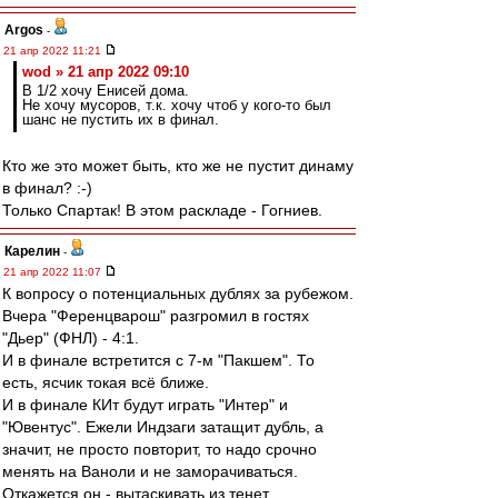
Argos
-
21 апр 2022 11:21
wod » 21 апр 2022 09:10
В 1/2 хочу Енисей дома.
Не хочу мусоров, т.к. хочу чтоб у кого-то был
шанс не пустить их в финал.
Кто же это может быть, кто же не пустит динаму
в финал? :-)
Только Спартак! В этом раскладе - Гогниев.
Карелин
-
21 апр 2022 11:07
К вопросу о потенциальных дублях за рубежом.
Вчера "Ференцварош" разгромил в гостях
"Дьер" (ФНЛ) - 4:1.
И в финале встретится с 7-м "Пакшем". То
есть, ясчик токая всё ближе.
И в финале КИт будут играть "Интер" и
"Ювентус". Ежели Индзаги затащит дубль, а
значит, не просто повторит, то надо срочно
менять на Ваноли и не заморачиваться.
Откажется он - вытаскивать из тенет