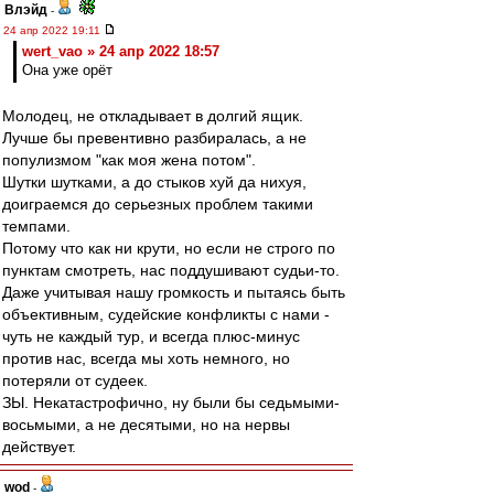
Влэйд
-
24 апр 2022 19:11
wert_vao » 24 апр 2022 18:57
Она уже орёт
Молодец, не откладывает в долгий ящик.
Лучше бы превентивно разбиралась, а не
популизмом "как моя жена потом".
Шутки шутками, а до стыков хуй да нихуя,
доиграемся до серьезных проблем такими
темпами.
Потому что как ни крути, но если не строго по
пунктам смотреть, нас поддушивают судьи-то.
Даже учитывая нашу громкость и пытаясь быть
объективным, судейские конфликты с нами -
чуть не каждый тур, и всегда плюс-минус
против нас, всегда мы хоть немного, но
потеряли от судеек.
ЗЫ. Некатастрофично, ну были бы седьмыми-
восьмыми, а не десятыми, но на нервы
действует.
wod
-