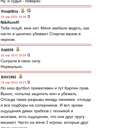
Ну, и судья - пиварас.
RoughBoy
-
24 апр 2022 19:30
Nikiforoff
,
Тебе похуй, мне нет. Меня заебало видеть, как
нагло и цинично убивают Спартак мрази в
черном.
Edd209
-
24 апр 2022 19:29
Сыграли в свою силу.
Нормально.
BAV1982
-
24 апр 2022 19:27
Но наш футбол примитивен и тут Карпин прав.
Вынос, попытка зацепить мяч и убежать.
Отсюда такие разрывы между линиями, отсюда
и все подборы на соперником. И вот, кроме
ощущения диких траблов с техникой и
мозгами, есть ощущение, что они друг лругу
мешают. Часто на мяче 2 игрока, которые друг