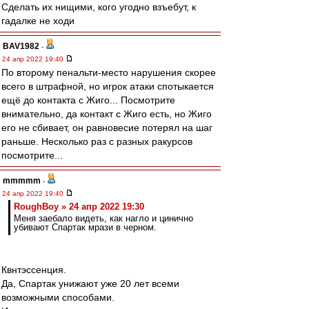
Сделать их нищими, кого угодно взъебут, к
гадалке не ходи
BAV1982
-
24 апр 2022 19:40
По второму пенальти-место нарушения скорее
всего в штрафной, но игрок атаки спотыкается
ещё до контакта с Жиго... Посмотрите
внимательно, да контакт с Жиго есть, но Жиго
его не сбивает, он равновесие потерял на шаг
раньше. Несколько раз с разных ракурсов
посмотрите...
mmmmm
-
24 апр 2022 19:40
RoughBoy » 24 апр 2022 19:30
Меня заебало видеть, как нагло и цинично
убивают Спартак мрази в черном.
Квнтэссенция.
Да, Спартак унижают уже 20 лет всеми
возможными способами.