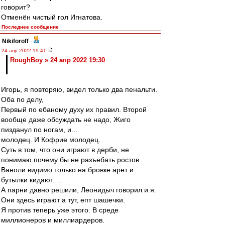
говорит?
Отменён чистый гол Игнатова.
Последнее сообщение
Nikiforoff
-
24 апр 2022 19:41
RoughBoy » 24 апр 2022 19:30
Игорь, я повторяю, видел только два пенальти.
Оба по делу,
Первый по ебаному духу их правил. Второй
вообще даже обсуждать не надо, Жиго
пизданул по ногам, и...
молодец. И Кофрие молодец.
Суть в том, что они играют в дерби, не
понимаю почему бы не разъебать ростов.
Ваноли видимо только на бровке арет и
бутылки кидают.....
А парни давно решили, Леонидыч говорил и я.
Они здесь играют а тут, епт шашечки.
Я против теперь уже этого. В среде
миллионеров и миллиардеров.