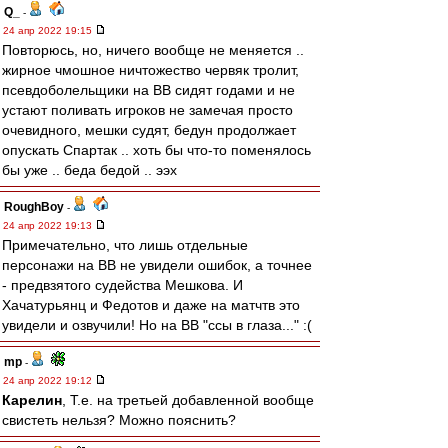
Q_
-
24 апр 2022 19:15
Повторюсь, но, ничего вообще не меняется ..
жирное чмошное ничтожество червяк тролит,
псевдоболельщики на ВВ сидят годами и не
устают поливать игроков не замечая просто
очевидного, мешки судят, бедун продолжает
опускать Спартак .. хоть бы что-то поменялось
бы уже .. беда бедой .. ээх
RoughBoy
-
24 апр 2022 19:13
Примечательно, что лишь отдельные
персонажи на ВВ не увидели ошибок, а точнее
- предвзятого судейства Мешкова. И
Хачатурьянц и Федотов и даже на матчтв это
увидели и озвучили! Но на ВВ "ссы в глаза..." :(
mp
-
24 апр 2022 19:12
Карелин
, Т.е. на третьей добавленной вообще
свистеть нельзя? Можно пояснить?