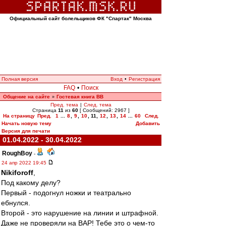
Официальный сайт болельщиков ФК "Спартак" Москва
Полная версия
Вход
•
Регистрация
FAQ
•
Поиск
Общение на сайте
Гостевая книга ВВ
»
Пред. тема
|
След. тема
Страница
11
из
60
[ Сообщений: 2967 ]
На страницу
Пред.
1
...
8
,
9
,
10
,
11
,
12
,
13
,
14
...
60
След.
Начать новую тему
Добавить
Версия для печати
01.04.2022 - 30.04.2022
RoughBoy
-
24 апр 2022 19:45
Nikiforoff
,
Под какому делу?
Первый - подогнул ножки и театрально
ебнулся.
Второй - это нарушение на линии и штрафной.
Даже не проверяли на ВАР! Тебе это о чем-то