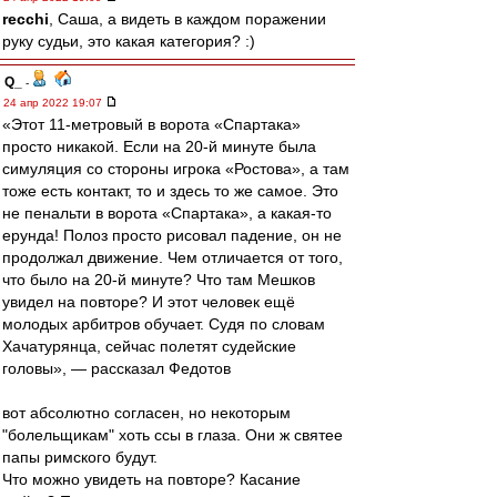
recchi
, Саша, а видеть в каждом поражении
руку судьи, это какая категория? :)
Q_
-
24 апр 2022 19:07
«Этот 11-метровый в ворота «Спартака»
просто никакой. Если на 20-й минуте была
симуляция со стороны игрока «Ростова», а там
тоже есть контакт, то и здесь то же самое. Это
не пенальти в ворота «Спартака», а какая-то
ерунда! Полоз просто рисовал падение, он не
продолжал движение. Чем отличается от того,
что было на 20-й минуте? Что там Мешков
увидел на повторе? И этот человек ещё
молодых арбитров обучает. Судя по словам
Хачатурянца, сейчас полетят судейские
головы», — рассказал Федотов
вот абсолютно согласен, но некоторым
"болельщикам" хоть ссы в глаза. Они ж святее
папы римского будут.
Что можно увидеть на повторе? Касание