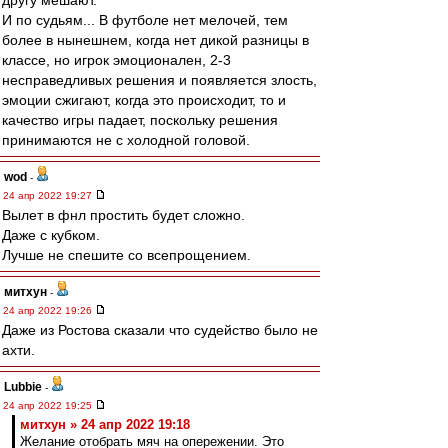
другу мешают.
И по судьям... В футболе нет мелочей, тем
более в нынешнем, когда нет дикой разницы в
классе, но игрок эмоционален, 2-3
несправедливых решения и появляется злость,
эмоции сжигают, когда это происходит, то и
качество игры падает, поскольку решения
принимаются не с холодной головой.
wod
-
24 апр 2022 19:27
Вылет в фнл простить будет сложно.
Даже с кубком.
Лучше не спешите со всепрощением.
митхун
-
24 апр 2022 19:26
Даже из Ростова сказали что судейство было не
ахти.
Lubbie
-
24 апр 2022 19:25
митхун » 24 апр 2022 19:18
Желание отобрать мяч на опережении. Это