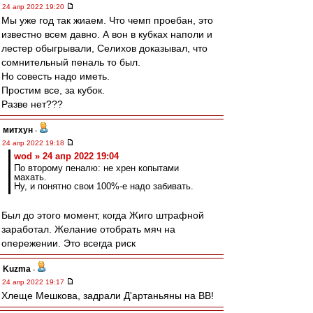
24 апр 2022 19:20
Мы уже год так жиаем. Что чемп проебан, это
известно всем давно. А вон в кубках наполи и
лестер обыгрывали, Селихов доказывал, что
сомнительный пеналь то был.
Но совесть надо иметь.
Простим все, за кубок.
Разве нет???
митхун
-
24 апр 2022 19:18
wod » 24 апр 2022 19:04
По второму пеналю: не хрен копытами
махать.
Ну, и понятно свои 100%-е надо забивать.
Был до этого момент, когда Жиго штрафной
заработал. Желание отобрать мяч на
опережении. Это всегда риск
Kuzma
-
24 апр 2022 19:17
Хлеще Мешкова, задрали Д'артаньяны на ВВ!