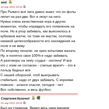
wod
-
24 апр 2022 19:04
Про Рыжего вся лига давно знает, что он фолы
лепит на раз-два. Вот и лезут на него.
Нужна очень качественная игра в других
моментах, чтобы оправдать его появление на
поле. Но в упор забивать, как выяснилось в
кубковом матче, он тоже не мастак, поэтому
никакой целесообразности его нахождения на
поле я не вижу.
По второму пеналю: не хрен копытами махать.
Ну, и понятно свои 100%-е надо забивать.
А разговоры на тему «судья - скотина! И все
кто с этим не согласен - слепые враги!» - это в
пользу бедных всё.
С нашей обороной, чтоб выигрывать
стабильно, надо от двух забивать. С корнями
повезло - штанги спасли, сегодня - нет.
Вот, собственно, и весь футбол.
Спартачек-Казачек!
-
24 апр 2022 19:03
Был на стадионе. Видел весь цирк.мешков