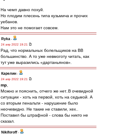
На чемп давно похуй.
Но плодим плесень типа кузьмича и прочих
уебанов.
Нам это не помогает совсем.
Ryka
-
24 апр 2022 19:21
Рад, что нормальных болельщиков на ВВ
большинство. А то уже невмоготу читать, как
тут уже выразились «дартаньянов».
Карелин
-
24 апр 2022 19:21
mp
,
Можно и пояснить, отчего же нет..В очевидной
ситуации - хоть на первой, хоть на седьмой. А
со вторым пенальти - нарушение было
неочевидно. Не такие не ставили, хех..
Поставил бы штрафной - слова бы никто не
сказал.
Nikiforoff
-