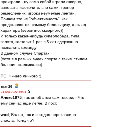
проиграли - ну само собой играли скверно,
виноваты исключительно сами, тренер-
ремесленник, игроки неумелые лентяи.
Причем это не "объективность", как
представляется самому болельщику, а склад
характера (вероятно, скверного)).
И только какая-нибудь суперпобеда, типа
золота, заставит 1 раз в 5 лет сдержанно
похвалить команду.
В данном случае Спартак
(хотя я в разных видах спорта с таким стилем
боления сталкивался)
ПС. Ничего личного :)
man26
-
24 апр 2022 19:04
Алекс1975
, так он об этом сам говорил. Что
ему сейчас ещё легче. В пост.
wod
, Валер, так и сегодня перекладина
спасла. Толку-то?