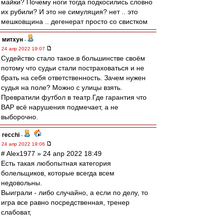
майки? Почему ноги тогда подкосились словно
их рубили? И это не симуляция? нет .. это
мешковщина .. дегенерат просто со свистком
митхун
-
24 апр 2022 19:07
Судейство стало такое.в большинстве своём
потому что судьи стали постраховаться и не
брать на себя ответственность. Зачем нужен
судья на поле? Можно с улицы взять.
Превратили футбол в театр.Где гарантия что
ВАР всё нарушения подмечает, а не
выборочно.
recchi
-
24 апр 2022 19:06
# Alex1977 » 24 апр 2022 18:49
Есть такая любопытная категория
болельщиков, которые всегда всем
недовольны.
Выиграли - либо случайно, а если по делу, то
игра все равно посредственная, тренер
слабоват,