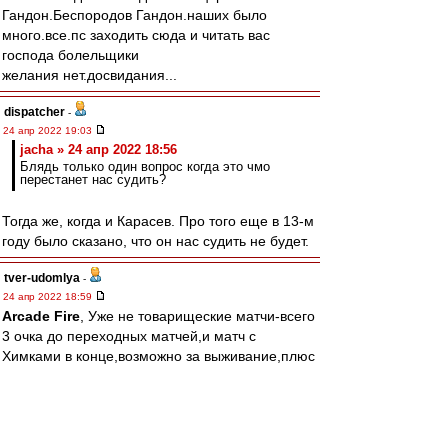
Гандон.Беспородов Гандон.наших было
много.все.пс заходить сюда и читать вас
господа болельщики
желания нет.досвидания...
dispatcher
-
24 апр 2022 19:03
jacha » 24 апр 2022 18:56
Блядь только один вопрос когда это чмо
перестанет нас судить?
Тогда же, когда и Карасев. Про того еще в 13-м
году было сказано, что он нас судить не будет.
tver-udomlya
-
24 апр 2022 18:59
Arcade Fire
, Уже не товарищеские матчи-всего
3 очка до переходных матчей,и матч с
Химками в конце,возможно за выживание,плюс
бомжи.
митхун
-
24 апр 2022 18:58