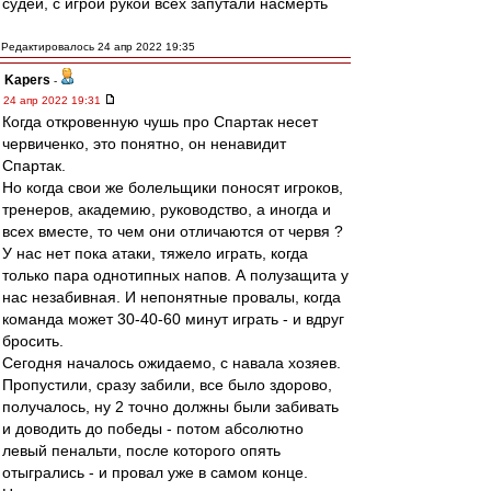
судей, с игрой рукой всех запутали насмерть
Редактировалось 24 апр 2022 19:35
Kapers
-
24 апр 2022 19:31
Когда откровенную чушь про Спартак несет
червиченко, это понятно, он ненавидит
Спартак.
Но когда свои же болельщики поносят игроков,
тренеров, академию, руководство, а иногда и
всех вместе, то чем они отличаются от червя ?
У нас нет пока атаки, тяжело играть, когда
только пара однотипных напов. А полузащита у
нас незабивная. И непонятные провалы, когда
команда может 30-40-60 минут играть - и вдруг
бросить.
Сегодня началось ожидаемо, с навала хозяев.
Пропустили, сразу забили, все было здорово,
получалось, ну 2 точно должны были забивать
и доводить до победы - потом абсолютно
левый пенальти, после которого опять
отыгрались - и провал уже в самом конце.