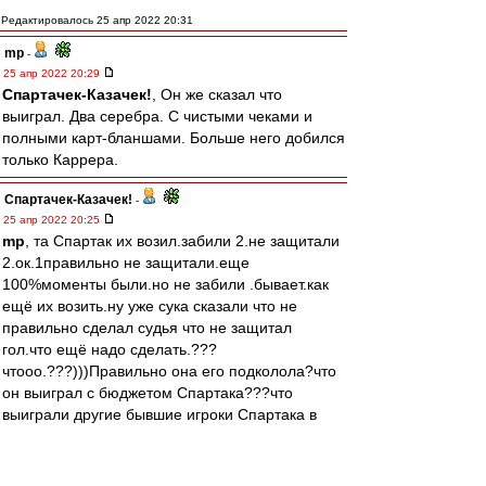
Редактировалось 25 апр 2022 20:31
mp
-
25 апр 2022 20:29
Спартачек-Казачек!
, Он же сказал что
выиграл. Два серебра. С чистыми чеками и
полными карт-бланшами. Больше него добился
только Каррера.
Спартачек-Казачек!
-
25 апр 2022 20:25
mp
, та Спартак их возил.забили 2.не защитали
2.ок.1правильно не защитали.еще
100%моменты были.но не забили .бывает.как
ещё их возить.ну уже сука сказали что не
правильно сделал судья что не защитал
гол.что ещё надо сделать.???
чтооо.???)))Правильно она его подколола?что
он выиграл с бюджетом Спартака???что
выиграли другие бывшие игроки Спартака в
роли тренеров????
Тихонов ничего. Аленичев Титов Бушманов
Парфёнов Юран Онопко Бояринцев Рахимов