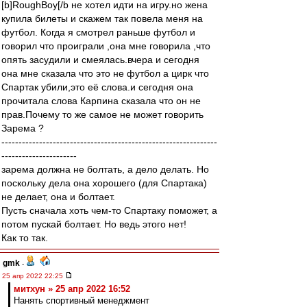
[b]RoughBoy[/b не хотел идти на игру.но жена
купила билеты и скажем так повела меня на
футбол. Когда я смотрел раньше футбол и
говорил что проиграли ,она мне говорила ,что
опять засудили и смеялась.вчера и сегодня
она мне сказала что это не футбол а цирк что
Спартак убили,это её слова.и сегодня она
прочитала слова Карпина сказала что он не
прав.Почему то же самое не может говорить
Зарема ?
---------------------------------------------------------------
----------------------
зарема должна не болтать, а дело делать. Но
поскольку дела она хорошего (для Спартака)
не делает, она и болтает.
Пусть сначала хоть чем-то Спартаку поможет, а
потом пускай болтает. Но ведь этого нет!
Как то так.
gmk
-
25 апр 2022 22:25
митхун » 25 апр 2022 16:52
Нанять спортивный менеджмент