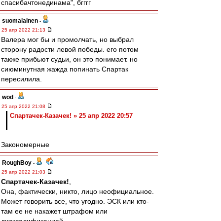
спасибачтонединама", бгггг
suomalainen
-
25 апр 2022 21:13
Валера мог бы и промолчать, но выбрал
сторону радости левой победы. его потом
также прибьют судьи, он это понимает. но
сиюминутная жажда попинать Спартак
пересилила.
wod
-
25 апр 2022 21:08
Спартачек-Казачек! » 25 апр 2022 20:57
Закономерные
RoughBoy
-
25 апр 2022 21:03
Спартачек-Казачек!
,
Она, фактически, никто, лицо неофициальное.
Может говорить все, что угодно. ЭСК или кто-
там ее не накажет штрафом или