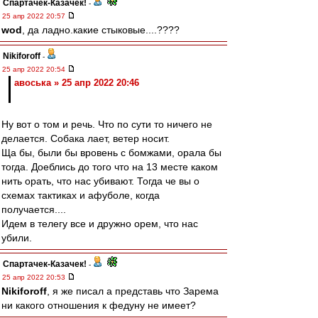
Спартачек-Казачек!
-
25 апр 2022 20:57
wod
, да ладно.какие стыковые....????
Nikiforoff
-
25 апр 2022 20:54
авоська » 25 апр 2022 20:46
Ну вот о том и речь. Что по сути то ничего не
делается. Собака лает, ветер носит.
Ща бы, были бы вровень с бомжами, орала бы
тогда. Доеблись до того что на 13 месте каком
нить орать, что нас убивают. Тогда че вы о
схемах тактиках и афуболе, когда
получается....
Идем в телегу все и дружно орем, что нас
убили.
Спартачек-Казачек!
-
25 апр 2022 20:53
Nikiforoff
, я же писал а представь что Зарема
ни какого отношения к федуну не имеет?