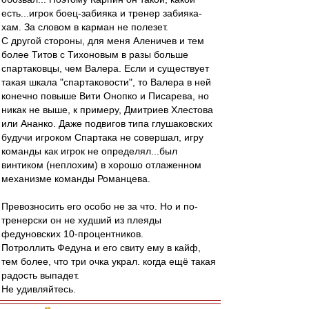
есть...игрок боец-забияка и тренер забияка-
хам. За словом в карман не полезет.
С другой стороны, для меня Аленичев и тем
более Титов с Тихоновым в разы больше
спартаковцы, чем Валера. Если и существует
такая шкала "спартаковости", то Валера в ней
конечно повыше Вити Онопко и Писарева, но
никак не выше, к примеру, Дмитриев Хлестова
или Ананко. Даже подвигов типа глушаковских
будучи игроком Спартака не совершал, игру
команды как игрок не определял...был
винтиком (неплохим) в хорошо отлаженном
механизме команды Романцева.
Превозносить его особо не за что. Но и по-
тренерски он не худший из плеяды
федуновских 10-процентников.
Потроллить Федуна и его свиту ему в кайф,
тем более, что три очка украл. когда ещё такая
радость выпадет.
Не удивляйтесь.