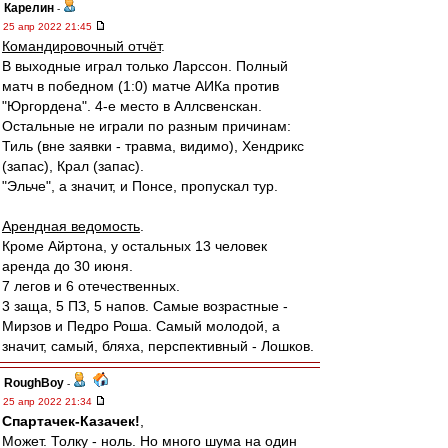
Карелин
-
25 апр 2022 21:45
Командировочный отчёт
.
В выходные играл только Ларссон. Полный
матч в победном (1:0) матче АИКа против
"Юргордена". 4-е место в Аллсвенскан.
Остальные не играли по разным причинам:
Тиль (вне заявки - травма, видимо), Хендрикс
(запас), Крал (запас).
"Эльче", а значит, и Понсе, пропускал тур.
Арендная ведомость
.
Кроме Айртона, у остальных 13 человек
аренда до 30 июня.
7 легов и 6 отечественных.
3 заща, 5 ПЗ, 5 напов. Самые возрастные -
Мирзов и Педро Роша. Самый молодой, а
значит, самый, бляха, перспективный - Лошков.
RoughBoy
-
25 апр 2022 21:34
Спартачек-Казачек!
,
Может. Толку - ноль. Но много шума на один