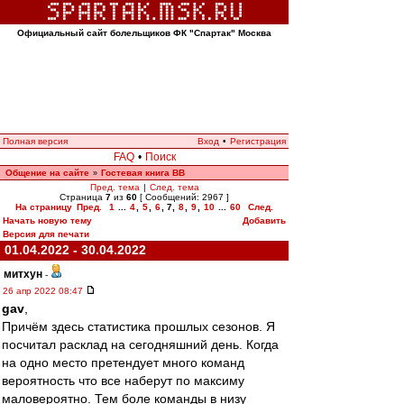
Официальный сайт болельщиков ФК "Спартак" Москва
Полная версия
Вход
•
Регистрация
FAQ
•
Поиск
Общение на сайте
Гостевая книга ВВ
»
Пред. тема
|
След. тема
Страница
7
из
60
[ Сообщений: 2967 ]
На страницу
Пред.
1
...
4
,
5
,
6
,
7
,
8
,
9
,
10
...
60
След.
Начать новую тему
Добавить
Версия для печати
01.04.2022 - 30.04.2022
митхун
-
26 апр 2022 08:47
gav
,
Причём здесь статистика прошлых сезонов. Я
посчитал расклад на сегодняшний день. Когда
на одно место претендует много команд
вероятность что все наберут по максиму
маловероятно. Тем боле команды в низу