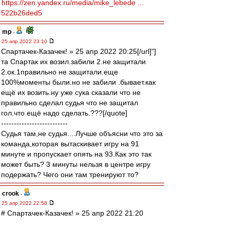
https://zen.yandex.ru/media/mike_lebede ...
522b26ded5
mp
-
25 апр 2022 23:10
Спартачек-Казачек! » 25 апр 2022 20:25[/url]"]
та Спартак их возил.забили 2.не защитали
2.ок.1правильно не защитали.еще
100%моменты были.но не забили .бывает.как
ещё их возить.ну уже сука сказали что не
правильно сделал судья что не защитал
гол.что ещё надо сделать.???[/quote]
--------------------------
Судья там,не судья....Лучше объясни что это за
команда,которая вытаскивает игру на 91
минуте и пропускает опять на 93.Как это так
может быть? 3 минуты нельзя в центре игру
подержать? Чего они там тренируют то?
crook
-
25 апр 2022 22:58
# Спартачек-Казачек! » 25 апр 2022 21:20