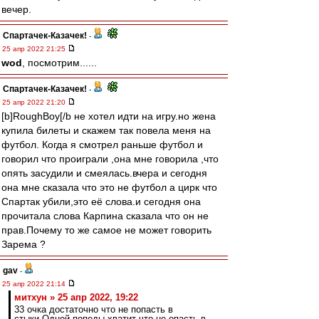
вечер.
Спартачек-Казачек!
-
25 апр 2022 21:25
wod
, посмотрим......
Спартачек-Казачек!
-
25 апр 2022 21:20
[b]RoughBoy[/b не хотел идти на игру.но жена
купила билеты и скажем так повела меня на
футбол. Когда я смотрел раньше футбол и
говорил что проиграли ,она мне говорила ,что
опять засудили и смеялась.вчера и сегодня
она мне сказала что это не футбол а цирк что
Спартак убили,это её слова.и сегодня она
прочитала слова Карпина сказала что он не
прав.Почему то же самое не может говорить
Зарема ?
gav
-
25 апр 2022 21:14
митхун » 25 апр 2022, 19:22
33 очка достаточно что не попасть в
стыки.Одной попеды хватит что не опасть в