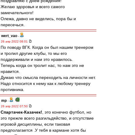
поздравляю с днём рождения!
Желаю здоровья и всего самого
замечательного!
Олежа, давно не виделись, пора бы и
пересечься.
wert_vao
-
26 апр 2022 08:01
По поводу ВГК. Когда он был нашим тренером
и тролил другие клубы, то мы его
поддерживали и нам это нравилось.
Теперь когда он тролит нас, то нам это не
нравится.
Думаю что смысла переходить на личности нет.
Надо относится к нему как к любому тренеру
противника.
mp
-
26 апр 2022 07:50
Спартачек-Казачек!
, это конечно футбол, но
это прежле всего разгильдяйство, и отсутствие
игровой дисциплины, если таковая
предполагается .У тебя в кармане хотя бы