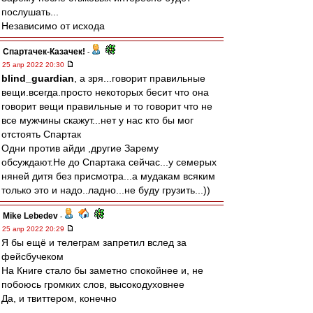
послушать...
Независимо от исхода
Спартачек-Казачек!
-
25 апр 2022 20:30
blind_guardian
, а зря...говорит правильные
вещи.всегда.просто некоторых бесит что она
говорит вещи правильные и то говорит что не
все мужчины скажут...нет у нас кто бы мог
отстоять Спартак
Одни против айди ,другие Зарему
обсуждают.Не до Спартака сейчас...у семерых
няней дитя без присмотра...а мудакам всяким
только это и надо..ладно...не буду грузить...))
Mike Lebedev
-
25 апр 2022 20:29
Я бы ещё и телеграм запретил вслед за
фейсбучеком
На Книге стало бы заметно спокойнее и, не
побоюсь громких слов, высокодуховнее
Да, и твиттером, конечно