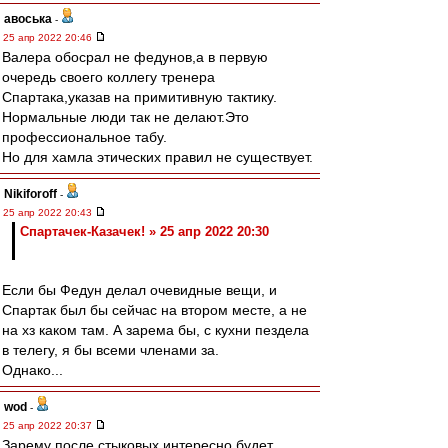
авоська
-
25 апр 2022 20:46
Валера обосрал не федунов,а в первую
очередь своего коллегу тренера
Спартака,указав на примитивную тактику.
Нормальные люди так не делают.Это
профессиональное табу.
Но для хамла этических правил не существует.
Nikiforoff
-
25 апр 2022 20:43
Спартачек-Казачек! » 25 апр 2022 20:30
Если бы Федун делал очевидные вещи, и
Спартак был бы сейчас на втором месте, а не
на хз каком там. А зарема бы, с кухни пездела
в телегу, я бы всеми членами за.
Однако...
wod
-
25 апр 2022 20:37
Зарему после стыковых интересно будет