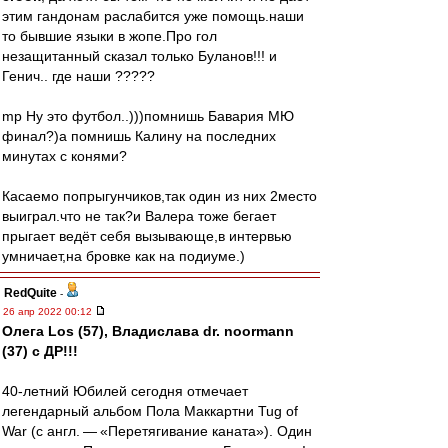
этим гандонам раслабится уже помощь.наши
то бывшие языки в жопе.Про гол
незащитанный сказал только Буланов!!! и
Генич.. где наши ?????
mp Ну это футбол..)))помнишь Бавария МЮ
финал?)а помнишь Калину на последних
минутах с конями?
Касаемо попрыгунчиков,так один из них 2место
выиграл.что не так?и Валера тоже бегает
прыгает ведёт себя вызывающе,в интервью
умничает,на бровке как на подиуме.)
RedQuite
-
26 апр 2022 00:12
Олега Los (57), Владислава dr. noormann
(37) с ДР!!!
40-летний Юбилей сегодня отмечает
легендарный альбом Пола Маккартни Tug of
War (с англ. — «Перетягивание каната»). Один