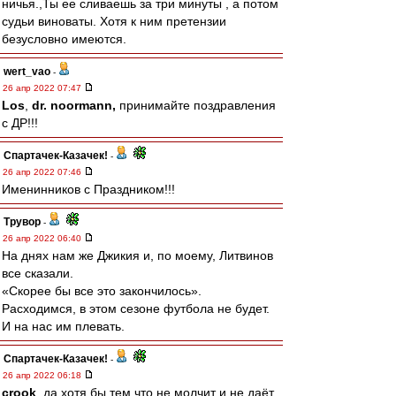
ничья.,Ты ее сливаешь за три минуты , а потом
судьи виноваты. Хотя к ним претензии
безусловно имеются.
wert_vao
-
26 апр 2022 07:47
Los
,
dr. noormann,
принимайте поздравления
с ДР!!!
Спартачек-Казачек!
-
26 апр 2022 07:46
Именинников с Праздником!!!
Трувор
-
26 апр 2022 06:40
На днях нам же Джикия и, по моему, Литвинов
все сказали.
«Скорее бы все это закончилось».
Расходимся, в этом сезоне футбола не будет.
И на нас им плевать.
Спартачек-Казачек!
-
26 апр 2022 06:18
crook
, да хотя бы тем что не молчит и не даёт