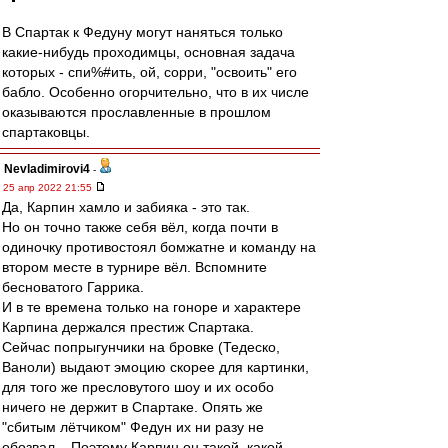
В Спартак к Федуну могут наняться только
какие-нибудь проходимцы, основная задача
которых - спи%#ить, ой, сорри, "освоить" его
бабло. Особенно огорчительно, что в их числе
оказываются прославленные в прошлом
спартаковцы.
Nevladimirovi4
-
25 апр 2022 21:55
Да, Карпин хамло и забияка - это так.
Но он точно также себя вёл, когда почти в
одиночку противостоял бомжатне и команду на
втором месте в турнире вёл. Вспомните
бесноватого Гаррика.
И в те времена только на гоноре и характере
Карпина держался престиж Спартака.
Сейчас попрыгунчики на бровке (Тедеско,
Ваноли) выдают эмоцию скорее для картинки,
для того же пресловутого шоу и их особо
ничего не держит в Спартаке. Опять же
"сбитым лётчиком" Федун их ни разу не
обозвал... Поэтому Карпин он такой, какой