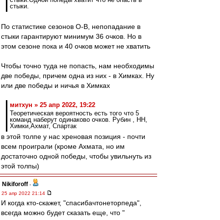
стыки.
По статистике сезонов О-В, непопадание в
стыки гарантируют минимум 36 очков. Но в
этом сезоне пока и 40 очков может не хватить
Чтобы точно туда не попасть, нам необходимы
две победы, причем одна из них - в Химках. Ну
или две победы и ничья в Химках
митхун » 25 апр 2022, 19:22
Теоретическая вероятность есть того что 5
команд наберут одинаково очков. Рубин , НН,
Химки,Ахмат, Спартак
в этой толпе у нас хреновая позиция - почти
всем проиграли (кроме Ахмата, но им
достаточно одной победы, чтобы увильнуть из
этой толпы)
Nikiforoff
-
25 апр 2022 21:14
И когда кто-скажет, "спасибачтонеторпеда",
всегда можно будет сказать еще, что "