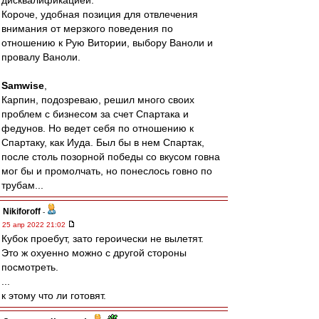
дисквалификацией.
Короче, удобная позиция для отвлечения
внимания от мерзкого поведения по
отношению к Рую Витории, выбору Ваноли и
провалу Ваноли.
Samwise
,
Карпин, подозреваю, решил много своих
проблем с бизнесом за счет Спартака и
федунов. Но ведет себя по отношению к
Спартаку, как Иуда. Был бы в нем Спартак,
после столь позорной победы со вкусом говна
мог бы и промолчать, но понеслось говно по
трубам...
Nikiforoff
-
25 апр 2022 21:02
Кубок проебут, зато героически не вылетят.
Это ж охуенно можно с другой стороны
посмотреть.
...
к этому что ли готовят.