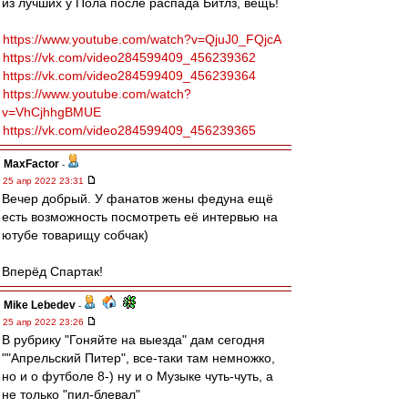
из лучших у Пола после распада Битлз, вещь!
https://www.youtube.com/watch?v=QjuJ0_FQjcA
https://vk.com/video284599409_456239362
https://vk.com/video284599409_456239364
https://www.youtube.com/watch?
v=VhCjhhgBMUE
https://vk.com/video284599409_456239365
MaxFactor
-
25 апр 2022 23:31
Вечер добрый. У фанатов жены федуна ещё
есть возможность посмотреть её интервью на
ютубе товарищу собчак)
Вперёд Спартак!
Mike Lebedev
-
25 апр 2022 23:26
В рубрику "Гоняйте на выезда" дам сегодня
""Апрельский Питер", все-таки там немножко,
но и о футболе 8-) ну и о Музыке чуть-чуть, а
не только "пил-блевал"