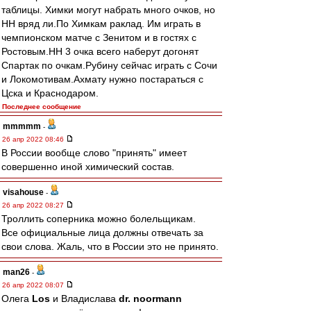
таблицы. Химки могут набрать много очков, но
НН вряд ли.По Химкам раклад. Им играть в
чемпионском матче с Зенитом и в гостях с
Ростовым.НН 3 очка всего наберут догонят
Спартак по очкам.Рубину сейчас играть с Сочи
и Локомотивам.Ахмату нужно постараться с
Цска и Краснодаром.
Последнее сообщение
mmmmm
-
26 апр 2022 08:46
В России вообще слово "принять" имеет
совершенно иной химический состав.
visahouse
-
26 апр 2022 08:27
Троллить соперника можно болельщикам.
Все официальные лица должны отвечать за
свои слова. Жаль, что в России это не принято.
man26
-
26 апр 2022 08:07
Олега
Los
и Владислава
dr. noormann