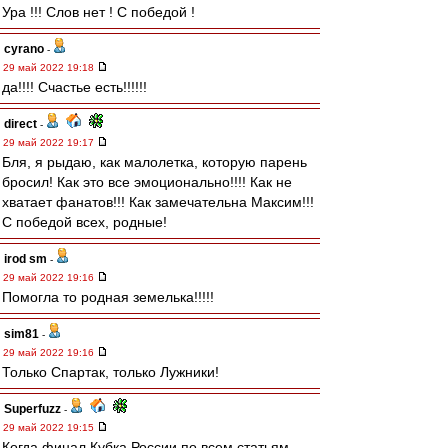
Ура !!! Слов нет ! С победой !
cyrano
-
29 май 2022 19:18
да!!!! Счастье есть!!!!!!
direct
-
29 май 2022 19:17
Бля, я рыдаю, как малолетка, которую парень
бросил! Как это все эмоционально!!!! Как не
хватает фанатов!!! Как замечательна Максим!!!
С победой всех, родные!
irod sm
-
29 май 2022 19:16
Помогла то родная земелька!!!!!
sim81
-
29 май 2022 19:16
Только Спартак, только Лужники!
Superfuzz
-
29 май 2022 19:15
Когда финал Кубка России по всем статьям