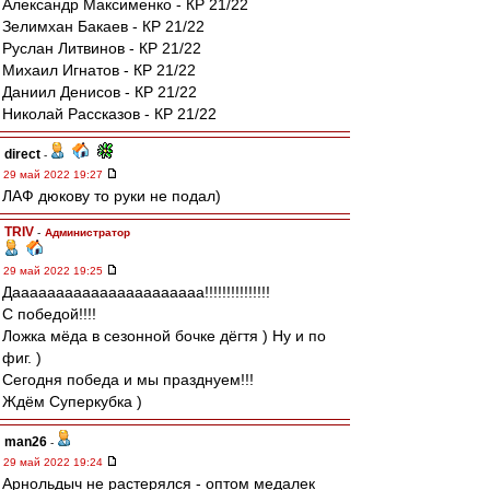
Александр Максименко - КР 21/22
Зелимхан Бакаев - КР 21/22
Руслан Литвинов - КР 21/22
Михаил Игнатов - КР 21/22
Даниил Денисов - КР 21/22
Николай Рассказов - КР 21/22
direct
-
29 май 2022 19:27
ЛАФ дюкову то руки не подал)
TRIV
-
Администратор
29 май 2022 19:25
Даааааааааааааааааааааа!!!!!!!!!!!!!!!
С победой!!!!
Ложка мёда в сезонной бочке дёгтя ) Ну и по
фиг. )
Сегодня победа и мы празднуем!!!
Ждём Суперкубка )
man26
-
29 май 2022 19:24
Арнольдыч не растерялся - оптом медалек