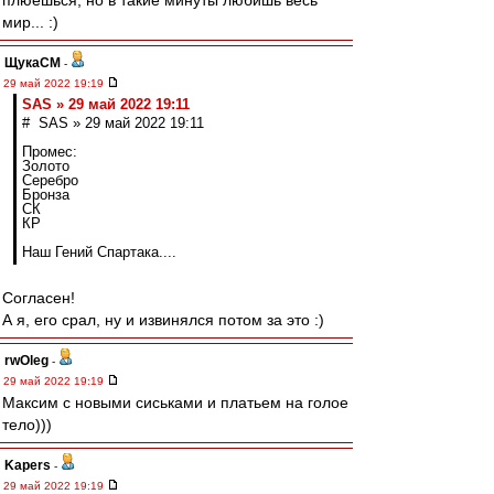
плюёшься, но в такие минуты любишь весь
мир... :)
ЩукаСМ
-
29 май 2022 19:19
SAS » 29 май 2022 19:11
# SAS » 29 май 2022 19:11
Промес:
Золото
Серебро
Бронза
СК
КР
Наш Гений Спартака....
Согласен!
А я, его срал, ну и извинялся потом за это :)
rwOleg
-
29 май 2022 19:19
Максим с новыми сиськами и платьем на голое
тело)))
Kapers
-
29 май 2022 19:19