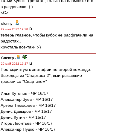
14-ый Кубок...(ребята , только на сломайте его
в раздевалке :) )
<C>
slonny
-
29 май 2022 19:28
теперь главное, чтобы кубок не расфгачили на
радостях..
хрусталь все-таки :-)
Спектр
-
29 май 2022 19:27
Постскриптум к эпитафии по второй команде.
Выходцы из "Спартака-2", выигрывавшие
трофеи со "Спартаком"
Илья Кутепов - ЧР 16/17
Александр Зуев - ЧР 16/17
Артём Тимофеев - ЧР 16/17
Денис Давыдов - ЧР 16/17
Денис Кутин - ЧР 16/17
Игорь Леонтьев - ЧР 16/17
Александр Пуцко - ЧР 16/17