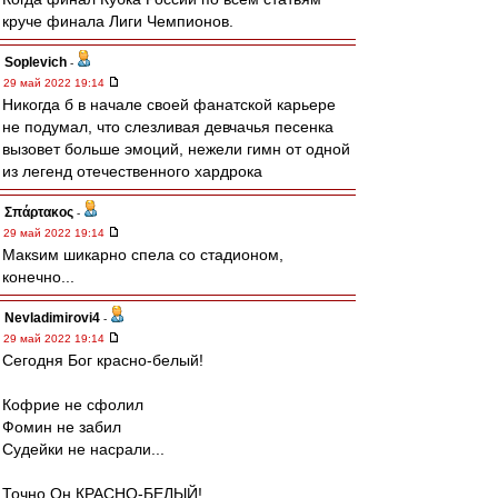
круче финала Лиги Чемпионов.
Soplevich
-
29 май 2022 19:14
Никогда б в начале своей фанатской карьере
не подумал, что слезливая девчачья песенка
вызовет больше эмоций, нежели гимн от одной
из легенд отечественного хардрока
Σπάρτακος
-
29 май 2022 19:14
Макsим шикарно спела со стадионом,
конечно...
Nevladimirovi4
-
29 май 2022 19:14
Сегодня Бог красно-белый!
Кофрие не сфолил
Фомин не забил
Судейки не насрали...
Точно Он КРАСНО-БЕЛЫЙ!