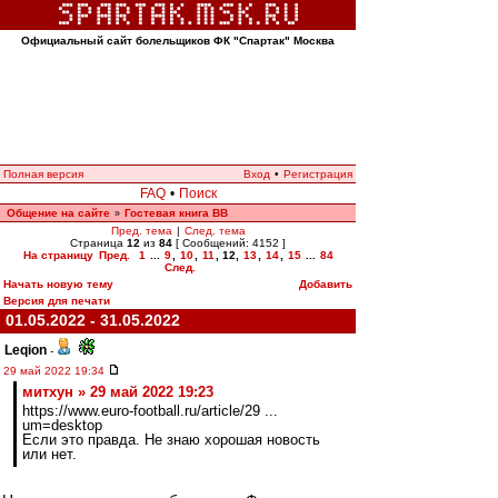
Официальный сайт болельщиков ФК "Спартак" Москва
Полная версия
Вход
•
Регистрация
FAQ
•
Поиск
Общение на сайте
Гостевая книга ВВ
»
Пред. тема
|
След. тема
Страница
12
из
84
[ Сообщений: 4152 ]
На страницу
Пред.
1
...
9
,
10
,
11
,
12
,
13
,
14
,
15
...
84
След.
Начать новую тему
Добавить
Версия для печати
01.05.2022 - 31.05.2022
Leqion
-
29 май 2022 19:34
митхун » 29 май 2022 19:23
https://www.euro-football.ru/article/29 ...
um=desktop
Если это правда. Не знаю хорошая новость
или нет.