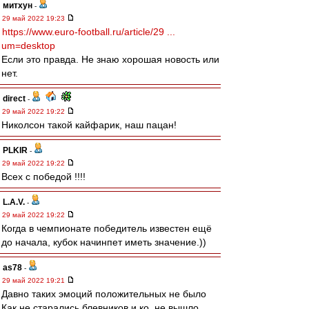
митхун
-
29 май 2022 19:23
https://www.euro-football.ru/article/29 ...
um=desktop
Если это правда. Не знаю хорошая новость или
нет.
direct
-
29 май 2022 19:22
Николсон такой кайфарик, наш пацан!
PLKIR
-
29 май 2022 19:22
Всех с победой !!!!
L.А.V.
-
29 май 2022 19:22
Когда в чемпионате победитель известен ещё
до начала, кубок начинпет иметь значение.))
as78
-
29 май 2022 19:21
Давно таких эмоций положительных не было
Как не старались блевников и ко, не вышло