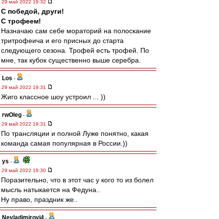
29 май 2022 19:32
С победой, други!
С трофеем!
Назначаю сам себе мораторий на полоскание
тритрофеича и его присных до старта
следующего сезона. Трофей есть трофей. По
мне, так кубок существенно выше серебра.
Los
-
29 май 2022 19:31
Жиго классное шоу устроил ... ))
rwOleg
-
29 май 2022 19:31
По трансляции и полной Луже понятно, какая
команда самая популярная в России.))
ys
-
29 май 2022 19:30
Поразительно, что в этот час у кого то из болел
мысль натыкается на Федуна..
Ну право, праздник же..
Nevladimirovi4
-