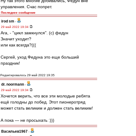
Ну так этого многие добивались, Федун вне
управления. Счас попрет.
Последнее сообщение
irod sm
-
29 май 2022 19:34
Ага, - "цикл замкнулся". (с) федун
Значит уходит?
или как всегда?(((
Сергей, уход Федуна это еще больший
праздник!
Редактировалось 29 май 2022 19:35
dr. noormann
-
29 май 2022 19:34
Хочется верить, что все эти молодые ребята
ещё голодны до побед. Этот пионеротряд
может стать великим и должен стать великим!
А пока — не просыхать :)))
Васильев1967
-