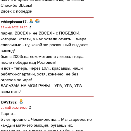
Спасибо ВВсем!
Ввсех с победой
whitepissuar17
-
29 май 2022 19:20
парни, ВВСЕХ и не ВВСЕХ - с ПОБЕДОЙ,
которую, кстати, у нас хотели отнять... вчера
сливочные - ну, какой же роскошный выдался
викенд!
был в 2003г.на локомотиве и ликовал тогда
после победы над Ростовом!
и вот - теперь, через 19л., красавцы, наши
ребятки-спартачи, хотя, конечно, не без
огрехов по игре!
БАЛЬЗАМ НА МОИ РАНЫ... УРА, УРА, УРА...
всем пить!
BAV1982
-
29 май 2022 19:20
Парни...
5 лет прошло с Чемпионства... Мы стареем, но
каждый матч-это эмоция, ругаешь их,