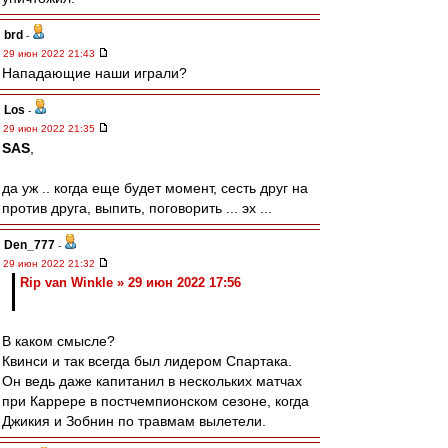
brd
-
29 июн 2022 21:43
Нападающие наши играли?
Los
-
29 июн 2022 21:35
SAS
,
да уж .. когда еще будет момент, сесть друг на
против друга, выпить, поговорить ... эх ...
Den_777
-
29 июн 2022 21:32
Rip van Winkle » 29 июн 2022 17:56
В каком смысле?
Квинси и так всегда был лидером Спартака.
Он ведь даже капитанил в нескольких матчах
при Каррере в постчемпионском сезоне, когда
Джикия и Зобнин по травмам вылетели.