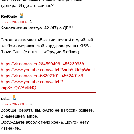
турнира. И где это сейчас?
RedQuite
-
30 июн 2022 00:43
Константина koztya_42 (47) с ДР!!!
Сегодня отмечает 45-летие шестой студийный
альбом американской хард-рок-группы KISS -
"Love Gun" (с англ. — «Орудие Любви»):
https://vk.com/video284599409_456239339
https://www.youtube.com/watch?v=fb5Ulk9pWmU
https://vk.com/video-68202101_456240189
https://www.youtube.com/watch?
v=g8c_QWBMkNQ
cuba
-
30 июн 2022 00:30
Вообще, ребята, вы, будто не в России живёте.
В нынешнем мире.
Обсуждаете абсолютную хрень. Другой нет?
Извините...