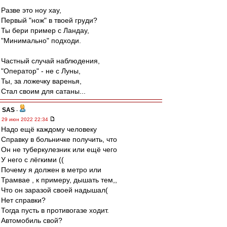
Разве это ноу хау,
Первый "нож" в твоей груди?
Ты бери пример с Ландау,
"Минимально" подходи.
Частный случай наблюдения,
"Оператор" - не с Луны,
Ты, за ложечку варенья,
Стал своим для сатаны...
SAS
-
29 июн 2022 22:34
Надо ещё каждому человеку
Справку в больничке получить, что
Он не туберкулезник или ещё чего
У него с лёгкими ((
Почему я должен в метро или
Трамвае , к примеру, дышать тем,,
Что он заразой своей надышал(
Нет справки?
Тогда пусть в противогазе ходит.
Автомобиль свой?