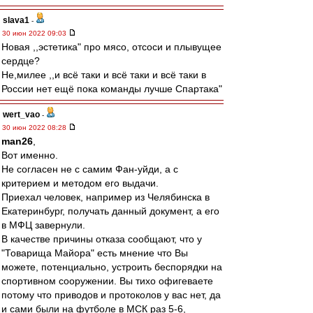
slava1
-
30 июн 2022 09:03
Новая ,,эстетика" про мясо, отсоси и плывущее
сердце?
Не,милее ,,и всё таки и всё таки и всё таки в
России нет ещё пока команды лучше Спартака"
wert_vao
-
30 июн 2022 08:28
man26
,
Вот именно.
Не согласен не с самим Фан-уйди, а с
критерием и методом его выдачи.
Приехал человек, например из Челябинска в
Екатеринбург, получать данный документ, а его
в МФЦ завернули.
В качестве причины отказа сообщают, что у
"Товарища Майора" есть мнение что Вы
можете, потенциально, устроить беспорядки на
спортивном сооружении. Вы тихо офигеваете
потому что приводов и протоколов у вас нет, да
и сами были на футболе в МСК раз 5-6,