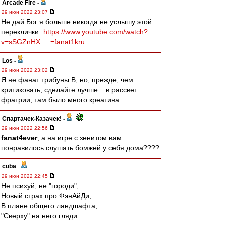
Arcade Fire
-
29 июн 2022 23:07
Не дай Бог я больше никогда не услышу этой
переклички:
https://www.youtube.com/watch?
v=sSGZnHX ... =fanat1kru
Los
-
29 июн 2022 23:02
Я не фанат трибуны В, но, прежде, чем
критиковать, сделайте лучше .. в рассвет
фратрии, там было много креатива ...
Спартачек-Казачек!
-
29 июн 2022 22:56
fanat4ever
, а на игре с зенитом вам
понравилось слушать бомжей у себя дома????
cuba
-
29 июн 2022 22:45
Не психуй, не "городи",
Новый страх про ФэнАйДи,
В плане общего ландшафта,
"Сверху" на него гляди.