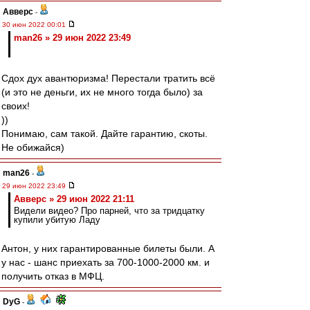
Авверс
-
30 июн 2022 00:01
man26 » 29 июн 2022 23:49
Сдох дух авантюризма! Перестали тратить всё
(и это не деньги, их не много тогда было) за
своих!
))
Понимаю, сам такой. Дайте гарантию, скоты.
Не обижайся)
man26
-
29 июн 2022 23:49
Авверс » 29 июн 2022 21:11
Видели видео? Про парней, что за тридцатку
купили убитую Ладу
Антон, у них гарантированные билеты были. А
у нас - шанс приехать за 700-1000-2000 км. и
получить отказ в МФЦ.
DyG
-