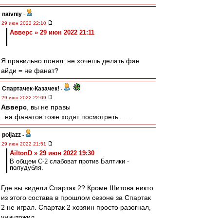
naivniy
-
29 июн 2022 22:10
Авверс » 29 июн 2022 21:11
Я правильно понял: не хочешь делать фан
айди = не фанат?
Спартачек-Казачек!
-
29 июн 2022 22:09
Авверс
, вы не правы
..на фанатов тоже ходят посмотреть......
poljazz
-
29 июн 2022 21:51
AiltonD » 29 июн 2022 19:30
В общем С-2 слабоват против Балтики -
полудубля.
Где вы видели Спартак 2? Кроме Шитова никто
из этого состава в прошлом сезоне за Спартак
2 не играл. Спартак 2 хозяин просто разогнал,
уничтожил.