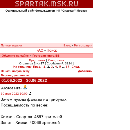
Официальный сайт болельщиков ФК "Спартак" Москва
Полная версия
Вход
•
Регистрация
FAQ
•
Поиск
Общение на сайте
Гостевая книга ВВ
»
Пред. тема
|
След. тема
Страница
2
из
67
[ Сообщений: 3324 ]
На страницу
Пред.
1
,
2
,
3
,
4
,
5
...
67
След.
Начать новую тему
Добавить
Версия для печати
01.06.2022 - 30.06.2022
Arcade Fire
-
30 июн 2022 10:00
Зачем нужны фанаты на трибунах.
Посещаемость по весне:
Химки - Спартак: 4597 зрителей
Зенит - Химки: 40068 зрителей