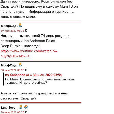
Да как раз и интересно. Кому он нужен без
Спартака? По-видимому и самому МачтТВ он
не очень нужен. Информации о турнире на
канале совсем мало.
МосфОлд
-
30 июн 2022 06:31
Накануне отметил свой 74 день рождения
легендарный Ian Anderson Paice.
Deep Purple - навсегда!
https://www.youtube.com/watch?v=-
puyNyEl1ws&t=6s
МосфОлд
-
30 июн 2022 05:53
из Хабаровска » 30 июн 2022 03:54
По МатчТВ сплошным потоком шла реклама
турнира. И где это сейчас?
А тебе не покуй этот турнир, если в нём
отсутствует Спартак?
fanat4ever
-
30 июн 2022 05:25