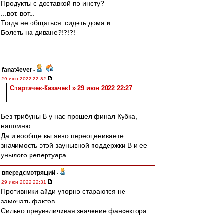
Продукты с доставкой по инету?
...вот, вот...
Тогда не общаться, сидеть дома и
Болеть на диване?!?!?!
... ... ...
fanat4ever
-
29 июн 2022 22:32
Спартачек-Казачек! » 29 июн 2022 22:27
Без трибуны В у нас прошел финал Кубка,
напомню.
Да и вообще вы явно переоцениваете
значимость этой заунывной поддержки В и ее
унылого репертуара.
впередсмотрящий
-
29 июн 2022 22:31
Противники айди упорно стараются не
замечать фактов.
Сильно преувеличивая значение фансектора.