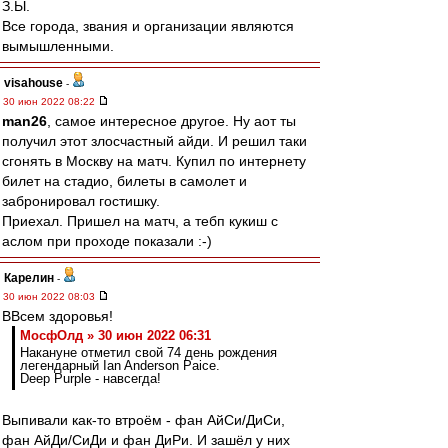
З.Ы.
Все города, звания и организации являются
вымышленными.
visahouse
-
30 июн 2022 08:22
man26
, самое интересное другое. Ну аот ты
получил этот злосчастный айди. И решил таки
сгонять в Москву на матч. Купил по интернету
билет на стадио, билеты в самолет и
забронировал гостишку.
Приехал. Пришел на матч, а тебп кукиш с
аслом при проходе показали :-)
Карелин
-
30 июн 2022 08:03
ВВсем здоровья!
МосфОлд » 30 июн 2022 06:31
Накануне отметил свой 74 день рождения
легендарный Ian Anderson Paice.
Deep Purple - навсегда!
Выпивали как-то втроём - фан АйСи/ДиСи,
фан АйДи/СиДи и фан ДиРи. И зашёл у них