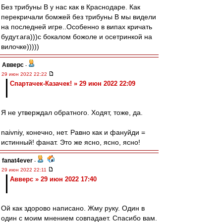
Без трибуны В у нас как в Краснодаре. Как
перекричали бомжей без трибуны В мы видели
на последней игре..Особенно в випах кричать
будут.ага)))с бокалом божоле и осетринкой на
вилочке)))))
Авверс
-
29 июн 2022 22:22
Спартачек-Казачек! » 29 июн 2022 22:09
Я не утверждал обратного. Ходят, тоже, да.
naivniy, конечно, нет. Равно как и фануйди =
истинный! фанат. Это же ясно, ясно, ясно!
fanat4ever
-
29 июн 2022 22:11
Авверс » 29 июн 2022 17:40
Ой как здорово написано. Жму руку. Один в
один с моим мнением совпадает. Спасибо вам.