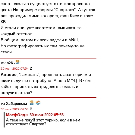
спор - сколько существует оттенков красного
цвета.На примере формы "Спартака". А тут как
раз проходил мимо колорист, фан Кисс и тоже
КБ.
И стали они, уже квартетом, выпивать за
каждый оттенок.
В общем, потом их всех видели в МФЦ.
Но фотографировать их там почему-то не
стали..
man26
-
30 июн 2022 07:54
Авверс
, "зажигать", проявлять авантюризм и
шизить лучше на трибуне. А не в МФЦ. В чём
кайф - приехать за тридевять земель и
получить отказ?
из Хабаровска
-
30 июн 2022 06:54
МосфОлд » 30 июн 2022 05:53
А тебе не покуй этот турнир, если в нём
отсутствует Спартак?