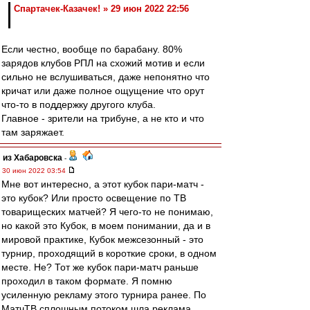
Спартачек-Казачек! » 29 июн 2022 22:56
Если честно, вообще по барабану. 80%
зарядов клубов РПЛ на схожий мотив и если
сильно не вслушиваться, даже непонятно что
кричат или даже полное ощущение что орут
что-то в поддержку другого клуба.
Главное - зрители на трибуне, а не кто и что
там заряжает.
из Хабаровска
-
30 июн 2022 03:54
Мне вот интересно, а этот кубок пари-матч -
это кубок? Или просто освещение по ТВ
товарищеских матчей? Я чего-то не понимаю,
но какой это Кубок, в моем понимании, да и в
мировой практике, Кубок межсезонный - это
турнир, проходящий в короткие сроки, в одном
месте. Не? Тот же кубок пари-матч раньше
проходил в таком формате. Я помню
усиленную рекламу этого турнира ранее. По
МатчТВ сплошным потоком шла реклама