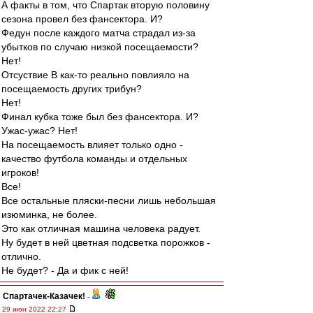
А факты в том, что Спартак вторую половину
сезона провел без фансектора. И?
Федун после каждого матча страдал из-за
убытков по случаю низкой посещаемости?
Нет!
Отсуствие В как-то реально повлияло на
посещаемость других трибун?
Нет!
Финал кубка тоже был без фансектора. И?
Ужас-ужас? Нет!
На посещаемость влияет только одно -
качество футбола команды и отдельных
игроков!
Все!
Все остальные пляски-песни лишь небольшая
изюминка, не более.
Это как отличная машина человека радует.
Ну будет в ней цветная подсветка порожков -
отлично.
Не будет? - Да и фик с ней!
Спартачек-Казачек!
-
29 июн 2022 22:27