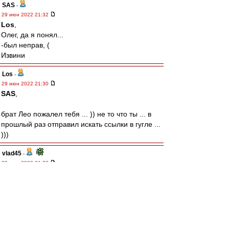
SAS
-
29 июн 2022 21:32
Los
,
Олег, да я понял...
-был неправ, (
Извини
Los
-
29 июн 2022 21:30
SAS
,
брат Лео пожалел тебя ... )) не то что ты ... в
прошлый раз отправил искать ссылки в гугле ...
)))
vlad45
-
29 июн 2022 21:22
Авверс » 29 июн 2022 21:11
Я о том, что не надо падать, пока не
стреляли.
В точку!
SAS
-