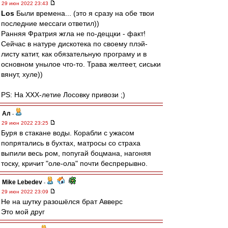
29 июн 2022 23:43
Los
Были времена... (это я сразу на обе твои
последние мессаги ответил))
Ранняя Фратрия жгла не по-деццки - факт!
Сейчас в натуре дискотека по своему плэй-
листу катит, как обязательную програму и в
основном унылое что-то. Трава желтеет, сиськи
вянут, хуле))
PS: На ХХХ-летие Лосовку привози ;)
Ал
-
29 июн 2022 23:25
Буря в стакане воды. Корабли с ужасом
попрятались в бухтах, матросы со страха
выпили весь ром, попугай боцмана, нагоняя
тоску, кричит "оле-ола" почти беспрерывно.
Mike Lebedev
-
29 июн 2022 23:09
Не на шутку разошёлся брат Авверс
Это мой друг