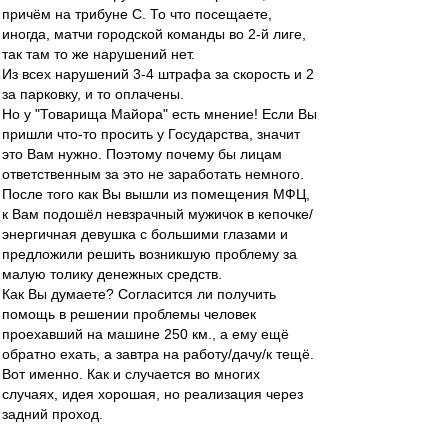
причём на трибуне С. То что посещаете,
иногда, матчи городской команды во 2-й лиге,
так там то же нарушений нет.
Из всех нарушений 3-4 штрафа за скорость и 2
за парковку, и то оплачены.
Но у "Товарища Майора" есть мнение! Если Вы
пришли что-то просить у Государства, значит
это Вам нужно. Поэтому почему бы лицам
ответственным за это не заработать немного.
После того как Вы вышли из помещения МФЦ,
к Вам подошёл невзрачный мужичок в кепочке/
энергичная девушка с большими глазами и
предложили решить возникшую проблему за
малую толику денежных средств.
Как Вы думаете? Согласится ли получить
помощь в решении проблемы человек
проехавший на машине 250 км., а ему ещё
обратно ехать, а завтра на работу/дачу/к тещё.
Вот именно. Как и случается во многих
случаях, идея хорошая, но реализация через
задний проход.