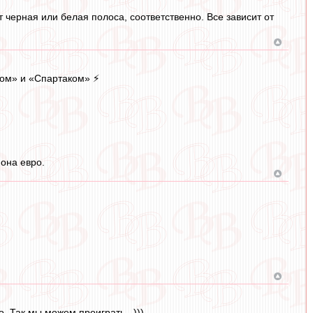
т черная или белая полоса, соответственно. Все зависит от
ом» и «Спартаком» ⚡️
она евро.
о. Так мы можем проиграть...)))