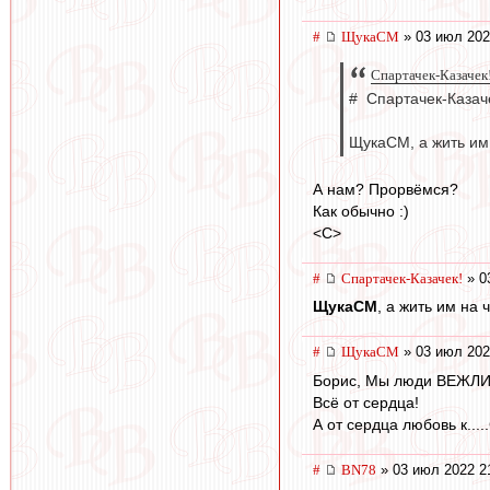
#
ЩукаСМ
» 03 июл 202
Спартачек-Казачек!
# Спартачек-Казаче
ЩукаСМ, а жить им 
А нам? Прорвёмся?
Как обычно :)
<C>
#
Спартачек-Казачек!
» 0
ЩукаСМ
, а жить им на ч
#
ЩукаСМ
» 03 июл 202
Борис, Мы люди ВЕЖЛИВ
Всё от сердца!
А от сердца любовь к.....
#
BN78
» 03 июл 2022 2