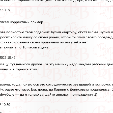
2 10:59
овсем корректный пример.
уга полностью тебя содержит. Купил квартиру, обставил её, купил 
росит носить майку со своей рожей, чтобы ты злил своего соседа-д
финансирования своей привычной жизни у тебя нет.
впахивать по 18 часов в день.
2022 10:42
бзацу: тут немного другое. За эту машину надо каждый рабочий ден
шину, и я горжусь этим»
ремена, когда появилось это сотрудничество звездашей и газпрома,
Ну, разве что казус Быстрова, да Карпин с Денисовым поцапались.
утболе — да я только за, дайте аппарат принуждения :))
2 10:30
а.