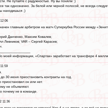
ти. Не путайте с радужностью. Ну вы поняли :)
се так однозначно. За белой или черной полосой, не всегда следуе
ры находишься ;)
12:06
начен главным арбитром на матч Суперкубка России между «Зенит
ерий Данченко, Максим Ковалев;
лл Левников; VAR – Сергей Карасев;
н.
________________
 По моей информации, «Спартак» заработает на трансфере 4 милли
11:59
м.
о 30 июня приостановить контракты на год.
о приостановил он или нет.
ему не объявляют.
то почему не в команде.
2 11:36
я леги не торопятся из отпуска! Уже 4-е на дворе, а их всё не видн