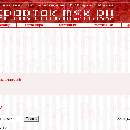
оманда
карта мира
магазин ВВ
гостевая ВВ
ф
вая книга ВВ
22
Сообщен
2:12