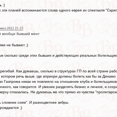
 :)
 эти плачей вспоминаются слова одного еврея их спектакля "Скрипа
)
 июл 2022 21:25
т вообще бывший мент
ими не бывают ;)
ые сколько среди этих бывших и действующих реальных болельщик
перегибай. Как думаешь, сколько в структурах ГП по всей стране ра
о котором речь выше, где априори должны болеть как бы за Динамо 
о Газпрома никак не повлияло на отношение клуба и болельщиков
ичного, как говорится. И умение разделять бизнес и личное, и сохр
ерху отказалась. Не думаешь же что прямо из чувства "пролетарск
ь сложнее схем". И разноцветнее зебры.
 рождаются ;)