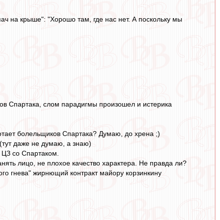
ч на крыше": "Хорошо там, где нас нет. А поскольку мы
ов Спартака, слом парадигмы произошел и истерика
ботает болельщиков Спартака? Думаю, до хрена ;)
(тут даже не думаю, а знаю)
 ЦЗ со Спартаком.
анять лицо, не плохое качество характера. Не правда ли?
ого гнева" жирнющий контракт майору корзинкину