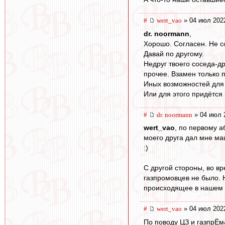
#
wert_vao
» 04 июл 202
dr. noormann
,
Хорошо. Согласен. Не с
Давай по другому.
Недруг твоего соседа-др
прочее. Взамен только п
Иных возможностей для 
Или для этого придётся 
#
dr. noormann
» 04 июл 
wert_vao
, по первому а
моего друга дал мне ма
:)
С другой стороны, во в
газпромовцев не было. 
происходящее в нашем ф
#
wert_vao
» 04 июл 202
По поводу ЦЗ и газпрЁм