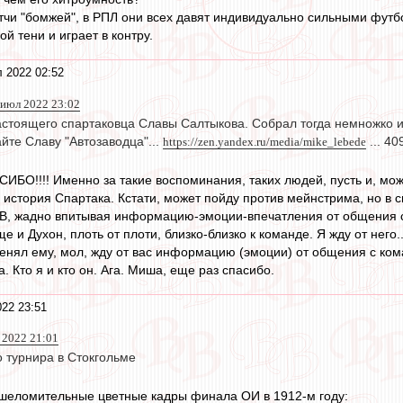
атчи "бомжей", в РПЛ они всех давят индивидуально сильными фут
й тени и играет в контру.
 2022 02:52
 июл 2022 23:02
астоящего спартаковца Славы Салтыкова. Собрал тогда немножко из
йте Славу "Автозаводца"...
https://zen.yandex.ru/media/mike_lebede
... 40
!!!! Именно за такие воспоминания, таких людей, пусть и, може
то история Спартака. Кстати, может пойду против мейнстрима, но 
 ВВ, жадно впитывая информацию-эмоции-впечатления от общения
ще и Духон, плоть от плоти, близко-близко к команде. Я жду от него
енял ему, мол, жду от вас информацию (эмоции) от общения с ком
а. Кто я и кто он. Ага. Миша, еще раз спасибо.
22 23:51
 2022 21:01
 турнира в Стокгольме
ошеломительные цветные кадры финала ОИ в 1912-м году: