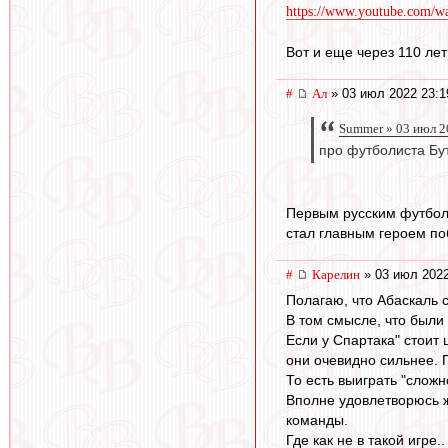
https://www.youtube.com/w
Вот и еще через 110 ле
#
Ал
» 03 июл 2022 23:1
Summer » 03 июл 2
про футболиста Бут
Первым русским футболи
стал главным героем по
#
Карелин
» 03 июл 2022
Полагаю, что Абаскаль 
В том смысле, что были
Если у Спартака" стоит 
они очевидно сильнее.
То есть выиграть "сложн
Вполне удовлетворюсь ж
команды.
Где как не в такой игре..