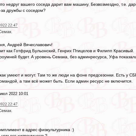
то недруг вашего соседа дарит вам машину. Безвозмездно, т.е. дар
з-за дружбы с соседом?
2022 22:47
Семак.
ня, Андрей Вячеславович!
ит как Готфрид Бульонский, Генрих Птицелов и Филипп Красивый.
троумней будет. А уровень Семака, без админресурса, Уфа показал
как умеют и могут. Там то же люди на фоне предсезонки. Есть у С
командой, а там всё может быть. Если админ ресурс не включится.
 июл 2022 10:01
2022 22:47
Семак.
мплимент в адрес физкультурника :)
в чем его хитроумность?