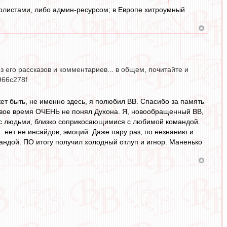
болистами, либо админ-ресурсом; в Европе хитроумный
 его рассказов и комментариев... в общем, почитайте и
966c278f
т быть, не именно здесь, я полюбил ВВ. Спасибо за память
в свое время ОЧЕНЬ не понял Духона. Я, новообращенный ВВ,
 с людьми, близко соприкосающимися с любимой командой.
... нет не инсайдов, эмоций. Даже пару раз, по незнанию и
андой. ПО итогу получил холодный отлуп и игнор. Маненько