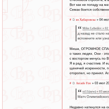
Вот как не попаду на м
Семак боится собственно
#
из Хабаровска
» 04 июл
Mike Lebedev » 02
д назад не стало н
вспомните или узна
Миша, ОГРОМНОЕ СПАСИБО
о таких людях. Они - э
с восторгом мечусь по
Я в рад, я счастлив. И е
щенячей искренности, п
оторопел, но принял. Аг
#
Arcade Fire
» 03 июл 20
oi11(new) » 03 июл
Матч Олимпийского
Недавно наткнулся на 