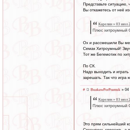
Представьте ситуацию, ч
Вы откажетесь от неё и
Карелин » 03 июл 
Плюс хитроумный 
Ох и рассмешили Вы ме
Семак Хитроумный! Звуч
Тот же Бегемотик по хи
По СК.
Надо выходить и играть 
зарешать. Так что игра 
#
BuakawPorPramuk
» 04
Карелин » 03 июл 
Плюс хитроумный 
Это прям сильнейший ко
Стесняюсь спросить, а 