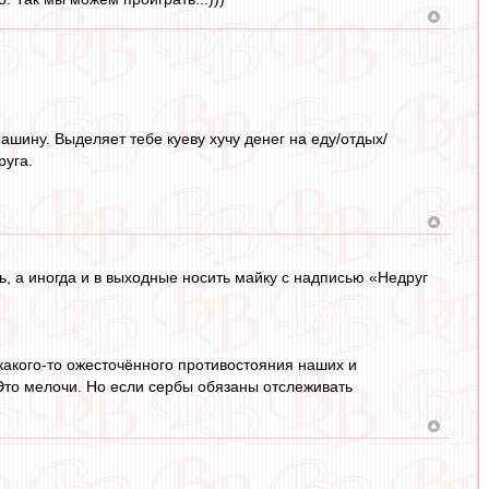
машину. Выделяет тебе куеву хучу денег на еду/отдых/
руга.
ь, а иногда и в выходные носить майку с надписью «Недруг
 какого-то ожесточённого противостояния наших и
 Это мелочи. Но если сербы обязаны отслеживать