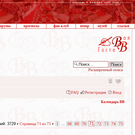
орумы
прогнозы
фан-клуб
юмор
музей
ссылки
Расширенный поиск
FAQ
Регистрация
Вход
Календарь ВВ
71
ий: 3729 •
Страница
71
из
75
•
1
...
68
69
70
72
73
74
75