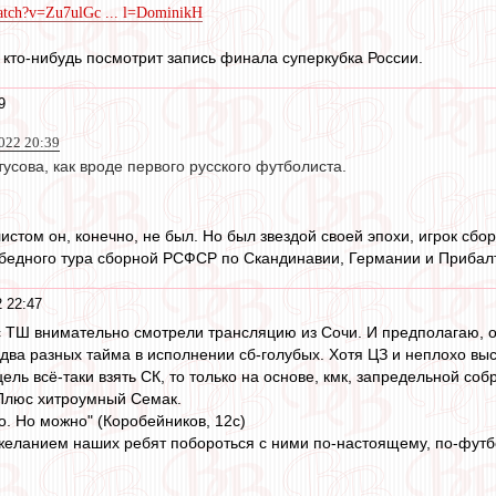
atch?v=Zu7ulGc ... l=DominikH
т кто-нибудь посмотрит запись финала суперкубка России.
9
022 20:39
усова, как вроде первого русского футболиста.
стом он, конечно, не был. Но был звездой своей эпохи, игрок сб
бедного тура сборной РСФСР по Скандинавии, Германии и Прибалти
 22:47
с ТШ внимательно смотрели трансляцию из Сочи. И предполагаю, 
 два разных тайма в исполнении сб-голубых. Хотя ЦЗ и неплохо выс
цель всё-таки взять СК, то только на основе, кмк, запредельной с
 Плюс хитроумный Семак.
о. Но можно" (Коробейников, 12с)
еланием наших ребят побороться с ними по-настоящему, по-футбо