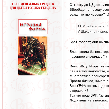
СБОР ДЕНЕЖНЫХ СРЕДСТВ
О, гляжу до ЦЗ дое...лись
ДЛЯ ДЕТЕЙ ТОЛИКА ГЕРЦЫНА
ВВообще по поводу всех
везде, то где хорошо?" ;
Mike Lebedev » 03
У Шахрина гитарис
Брат, говорят, они бывш
Блин, знали бы некотор
наверное случилась )))
RoughBoy
, Игорь, не 
Как и в том ведомстве, 
Многолетнее спонсорств
Просто бизнес, ничего л
Вон УЕФА по команде св
отправили?
Так что прав ВРП, "жизн
Люди ведь не в погонах