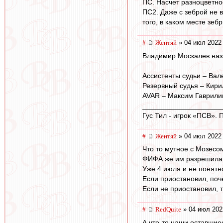
ПС. Насчет разноцветнос
ПС2. Даже с зеброй не в
того, в каком месте зеб
#
Жентяй
» 04 июл 2022 
Владимир Москалев наз
Ассистенты судьи – Вал
Резервный судья – Кири
AVAR – Максим Гаврили
____________________
Гус Тил - игрок «ПСВ».
#
Жентяй
» 04 июл 2022 
Что то мутное с Мозесо
ФИФА же им разрешила д
Уже 4 июля и не понятн
Если приостановил, поч
Если не приостановил, 
#
RedQuite
» 04 июл 202
А что-то наши оставшиес