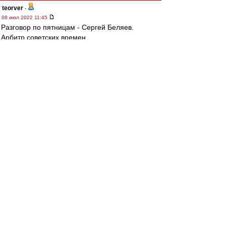
teorver
-
08 июл 2022 11:45
Разговор по пятницам - Сергей Беляев.
Арбитр советских времен.
О судействе в советском футболе.
Но Спартак упоминается, скажем так, без
комплиментов.
https://www.sport-express.ru/fridays/re ... e-
1947139/
oi11(new)
-
08 июл 2022 11:01
МосфОлд » 08 июл 2022 10:53
Братья Мачаидзе...
Манучар и Гоча...
За "Спартак" сыграли... не очень...
МосфОлд
-
08 июл 2022 10:53
лео22 » 07 июл 2022 22:48
Два гвоздя упали в воду. Как фамилия
грузинского футболиста?