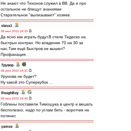
Не знают что Тихонов служил в ВВ. Да и про
остальное не блещут знаниями
Старательное "вылизывают" хозяев
slava1
-
08 июл 2022 18:33
Да ясно как играть будут.В стиле Тедеско на
быстрых контрах. Но владение 70 на 30 за
нас.Там ещё Быстров не вышел?
Профанация.
Трувор
-
08 июл 2022 18:31
Урунова не будет?
Ну какой это Суперкубок …
RoughBoy
-
08 июл 2022 18:30
Гоблины поставили Тимощука в центр и вешать
бесполезно, надо по углам бить - воротчик не
потянет.
yamse
-