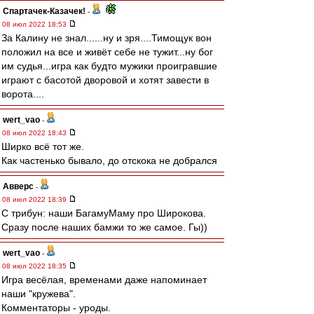
Спартачек-Казачек!
-
08 июл 2022 18:53
За Калину не знал......ну и зря....Тимощук вон
положил на все и живёт себе не тужит...ну бог
им судья...игра как будто мужики проигравшие
играют с басотой дворовой и хотят завести в
ворота....
wert_vao
-
08 июл 2022 18:43
Ширко всё тот же.
Как частенько бывало, до отскока не добрался
Авверс
-
08 июл 2022 18:39
С трибун: наши БагамуМаму про Широкова.
Сразу после наших бамжи то же самое. Гы))
wert_vao
-
08 июл 2022 18:35
Игра весёлая, временами даже напоминает
наши "кружева".
Комментаторы - уроды.