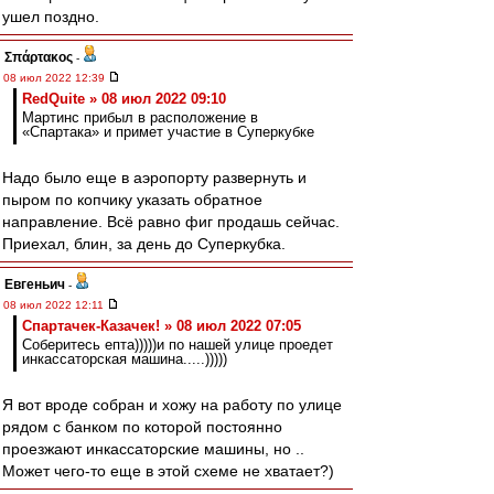
ушел поздно.
Σπάρτακος
-
08 июл 2022 12:39
RedQuite » 08 июл 2022 09:10
Мартинс прибыл в расположение в
«Спартака» и примет участие в Суперкубке
Надо было еще в аэропорту развернуть и
пыром по копчику указать обратное
направление. Всё равно фиг продашь сейчас.
Приехал, блин, за день до Суперкубка.
Евгеньич
-
08 июл 2022 12:11
Спартачек-Казачек! » 08 июл 2022 07:05
Соберитесь епта)))))и по нашей улице проедет
инкассаторская машина.....)))))
Я вот вроде собран и хожу на работу по улице
рядом с банком по которой постоянно
проезжают инкассаторские машины, но ..
Может чего-то еще в этой схеме не хватает?)