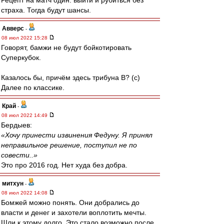
Рецепт на матч один: выйти и рубиться без
страха. Тогда будут шансы.
Авверс
-
08 июл 2022 15:28
Говорят, бамжи не будут бойкотировать
Суперкубок.
Казалось бы, причём здесь трибуна В? (с)
Далее по классике.
Край
-
08 июл 2022 14:49
Бердыев:
«Хочу принести извинения Федуну. Я принял
неправильное решение, поступил не по
совести..»
Это про 2016 год. Нет худа без добра.
митхун
-
08 июл 2022 14:08
Бомжей можно понять. Они добрались до
власти и денег и захотели воплотить мечты.
Шли к этому долго. Это стало возможно после