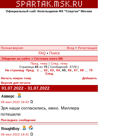
Официальный сайт болельщиков ФК "Спартак" Москва
Полная версия
Вход
•
Регистрация
FAQ
•
Поиск
Общение на сайте
Гостевая книга ВВ
»
Пред. тема
|
След. тема
Страница
65
из
75
[ Сообщений: 3729 ]
На страницу
Пред.
1
...
62
,
63
,
64
,
65
,
66
,
67
,
68
...
75
След.
Начать новую тему
Добавить
Версия для печати
01.07.2022 - 31.07.2022
Авверс
-
08 июл 2022 19:42
Зря наши согласились, имхо. Миллера
потешили.
Последнее сообщение
RoughBoy
-
08 июл 2022 19:41