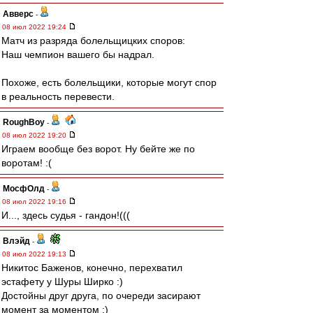
Авверс
-
08 июл 2022 19:24
Матч из разряда болельщицких споров:
Наш чемпион вашего бы надрал.
Похоже, есть болельщики, которые могут спор
в реальность перевести.
RoughBoy
-
08 июл 2022 19:20
Играем вообще без ворот. Ну бейте же по
воротам! :(
МосфОлд
-
08 июл 2022 19:16
И..., здесь судья - гандон!(((
Влэйд
-
08 июл 2022 19:13
Никитос Баженов, конечно, перехватил
эстафету у Шуры Ширко :)
Достойны друг друга, по очереди засирают
момент за моментом :)