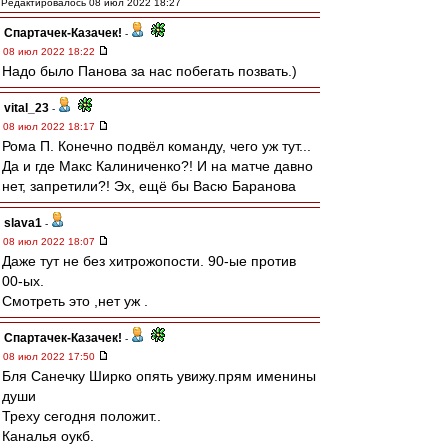
Редактировалось 08 июл 2022 18:27
Спартачек-Казачек!
-
08 июл 2022 18:22
Надо было Панова за нас побегать позвать.)
vital_23
-
08 июл 2022 18:17
Рома П. Конечно подвёл команду, чего уж тут...
Да и где Макс Калиниченко?! И на матче давно
нет, запретили?! Эх, ещё бы Васю Баранова
slava1
-
08 июл 2022 18:07
Даже тут не без хитрожопости. 90-ые против
00-ых.
Смотреть это ,нет уж .
Спартачек-Казачек!
-
08 июл 2022 17:50
Бля Санечку Ширко опять увижу.прям именины
души
Треху сегодня положит..
Каналья оукб.