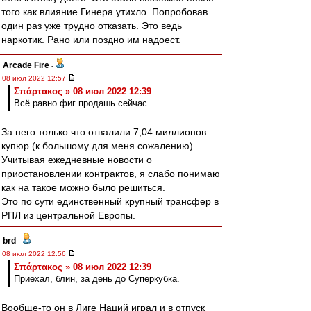
того как влияние Гинера утихло. Попробовав
один раз уже трудно отказать. Это ведь
наркотик. Рано или поздно им надоест.
Arcade Fire
-
08 июл 2022 12:57
Σπάρτακος » 08 июл 2022 12:39
Всё равно фиг продашь сейчас.
За него только что отвалили 7,04 миллионов
купюр (к большому для меня сожалению).
Учитывая ежедневные новости о
приостановлении контрактов, я слабо понимаю
как на такое можно было решиться.
Это по сути единственный крупный трансфер в
РПЛ из центральной Европы.
brd
-
08 июл 2022 12:56
Σπάρτακος » 08 июл 2022 12:39
Приехал, блин, за день до Суперкубка.
Вообще-то он в Лиге Наций играл и в отпуск