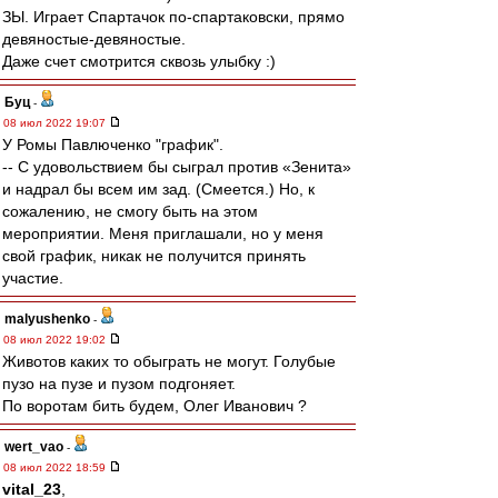
ЗЫ. Играет Спартачок по-спартаковски, прямо
девяностые-девяностые.
Даже счет смотрится сквозь улыбку :)
Буц
-
08 июл 2022 19:07
У Ромы Павлюченко "график".
-- С удовольствием бы сыграл против «Зенита»
и надрал бы всем им зад. (Смеется.) Но, к
сожалению, не смогу быть на этом
мероприятии. Меня приглашали, но у меня
свой график, никак не получится принять
участие.
malyushenko
-
08 июл 2022 19:02
Животов каких то обыграть не могут. Голубые
пузо на пузе и пузом подгоняет.
По воротам бить будем, Олег Иванович ?
wert_vao
-
08 июл 2022 18:59
vital_23
,