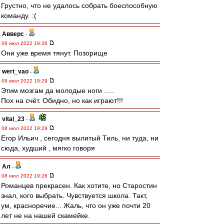
Грустно, что не удалось собрать боеспособную
команду. :(
Авверс
-
08 июл 2022 19:36
Они уже время тянут. Позорище
wert_vao
-
08 июл 2022 19:29
Этим мозгам да молодые ноги .....
Пох на счёт. Обидно, но как играют!!!
vital_23
-
08 июл 2022 19:29
Егор Ильич , сегодня вылитый Тиль, ни туда, ни
сюда, худший , мягко говоря
Ал
-
08 июл 2022 19:28
Романцев прекрасен. Как хотите, но Старостин
знал, кого выбрать. Чувствуется школа. Такт,
ум, красноречие... Жаль, что он уже почти 20
лет не на нашей скамейке.