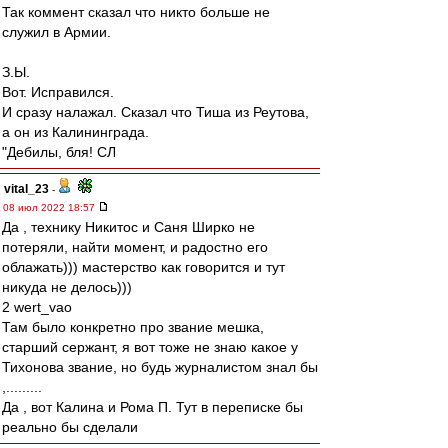
Так коммент сказал что никто больше не
служил в Армии.
З.Ы.
Вот. Исправился.
И сразу налажал. Сказал что Тиша из Реутова,
а он из Калининграда.
"Дебилы, бля! СЛ
vital_23
-
08 июл 2022 18:57
Да , технику Никитос и Саня Ширко не
потеряли, найти момент, и радостно его
облажать))) мастерство как говорится и тут
никуда не делось)))
2 wert_vao
Там было конкретно про звание мешка,
старший сержант, я вот тоже не знаю какое у
Тихонова звание, но будь журналистом знал бы
,.........
Да , вот Калина и Рома П. Тут в переписке бы
реально бы сделали