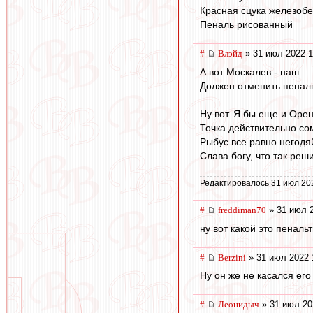
Красная сцука железоб
Пеналь рисованный
#
Влэйд
» 31 июл 2022 1
А вот Москалев - наш.
Должен отменить пеналь
Ну вот. Я бы еще и Орен
Точка действительно со
Рыбус все равно негодяй
Слава богу, что так реш
Редактировалось 31 июл 20
#
freddiman70
» 31 июл 2
ну вот какой это пеналь
#
Berzini
» 31 июл 2022 
Ну он же не касался его 
#
Леонидыч
» 31 июл 20