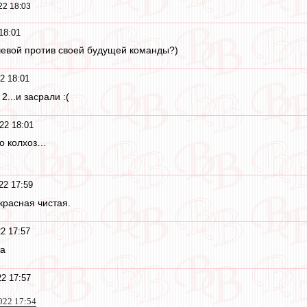
22 18:03
18:01
ычевой против своей будущей команды?)
2 18:01
2...и засрали :(
22 18:01
то колхоз…
22 17:59
расная чистая.
2 17:57
та
2 17:57
022 17:54