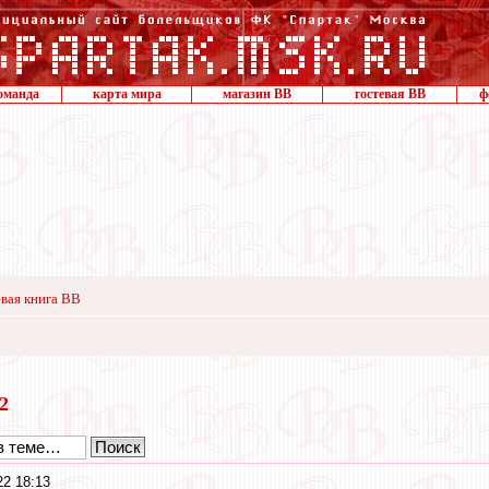
оманда
карта мира
магазин ВВ
гостевая ВВ
ф
вая книга ВВ
22
2 18:13