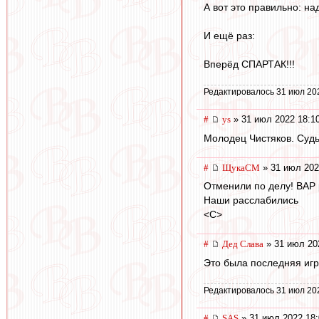
А вот это правильно: н
И ещё раз:
Вперёд СПАРТАК!!!
Редактировалось 31 июл 20
#
ys
» 31 июл 2022 18:1
Молодец Чистяков. Судь
#
ЩукаСМ
» 31 июл 202
Отменили по делу! ВАР 
Наши расслабились
<C>
#
Дед Слава
» 31 июл 20
Это была последняя игра
Редактировалось 31 июл 20
#
SAS
» 31 июл 2022 18: