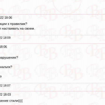
22 18:06
укции к правилам?
ал настаивать на своем.
22 18:09
18:06
 нарушение?
енальти?
о
22 18:07
2 18:03
ение стали((((