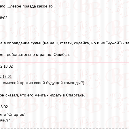
ло....левое правда какое то
8:02
.
а в оправдание судьи (не наш, кстати, судейка, но и не "чужой") - 
л - действительно странно. Ошибся.
2 18:02
22 18:01
 - сычевой против своей будущей команды?)
н сказал, что его мечта - играть в Спартаке.
18:02
ет в "Спартак".
ючил?