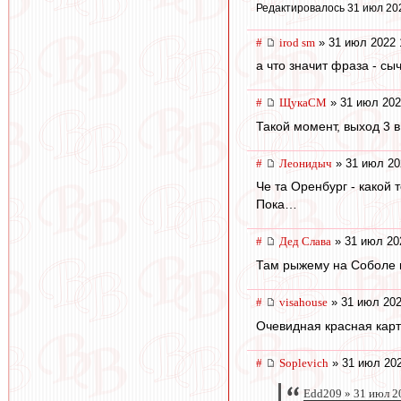
Редактировалось 31 июл 20
#
irod sm
» 31 июл 2022 
а что значит фраза - с
#
ЩукаСМ
» 31 июл 202
Такой момент, выход 3 в 
#
Леонидыч
» 31 июл 20
Че та Оренбург - какой 
Пока…
#
Дед Слава
» 31 июл 20
Там рыжему на Соболе к
#
visahouse
» 31 июл 202
Очевидная красная кар
#
Soplevich
» 31 июл 202
Edd209 » 31 июл 2