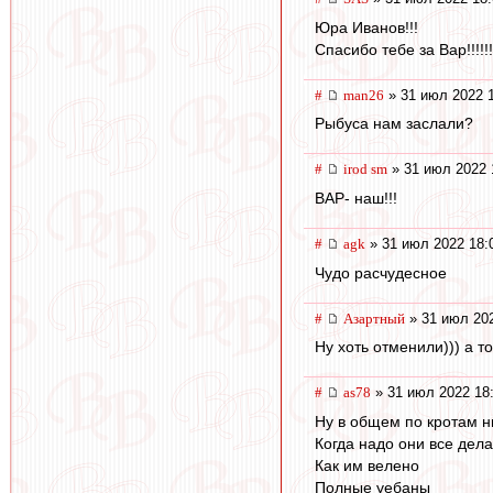
Юра Иванов!!!
Спасибо тебе за Вар!!!!!!!
#
man26
» 31 июл 2022 
Рыбуса нам заслали?
#
irod sm
» 31 июл 2022 
ВАР- наш!!!
#
agk
» 31 июл 2022 18:
Чудо расчудесное
#
Азартный
» 31 июл 202
Ну хоть отменили))) а т
#
as78
» 31 июл 2022 18
Ну в общем по кротам н
Когда надо они все дел
Как им велено
Полные уебаны