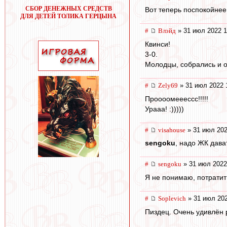
СБОР ДЕНЕЖНЫХ СРЕДСТВ
Вот теперь поспокойнее
ДЛЯ ДЕТЕЙ ТОЛИКА ГЕРЦЫНА
#
Влэйд
» 31 июл 2022 1
Квинси!
3-0.
Молодцы, собрались и о
#
Zely69
» 31 июл 2022 
Проооомееессс!!!!!
Урааа! :)))))
#
visahouse
» 31 июл 202
sengoku
, надо ЖК дава
#
sengoku
» 31 июл 2022
Я не понимаю, потратит
#
Soplevich
» 31 июл 202
Пиздец. Очень удивлён