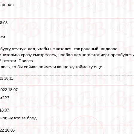
етонная
8:08
ти.
бургу желтую дал, чтобы не катался, как раненый, пидорас.
мнительно сразу смотрелась, наебал немного этот черт оренбургск
, кстати. Привез.
илось, то бы сейчас поимели концовку тайма ту еще.
22 18:11
022 18:07
ти???
18:07
ног, ну что за бред
22 18:06