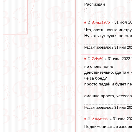
Распиздяи
:(
#
Алекс1975
» 31 июл 20
Что, опять новые инстр
Ну хоть тут судья не ст
Редактировалось 31 июл 20
#
Zely69
» 31 июл 2022 
не очень понял
действительно, где там
чё за бред?
просто падай и будет п
смешно просто, чесслов
Редактировалось 31 июл 20
#
Азартный
» 31 июл 202
Подпижонивать в заверш