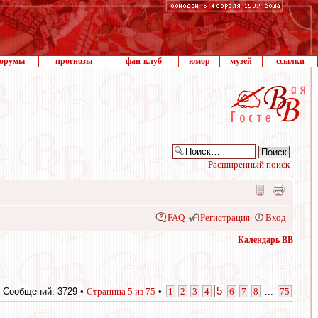
орумы
прогнозы
фан-клуб
юмор
музей
ссылки
Расширенный поиск
FAQ
Регистрация
Вход
Календарь ВВ
5
Сообщений: 3729 •
Страница
5
из
75
•
1
2
3
4
6
7
8
...
75