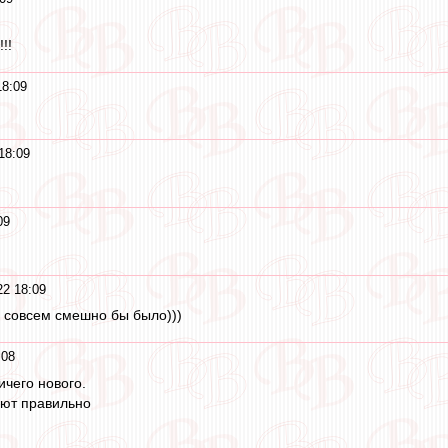
!!
18:09
18:09
09
2 18:09
о совсем смешно бы было)))
:08
ичего нового.
ают правильно