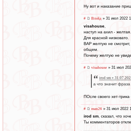
Ну вот и наказание приш
#
Влэйд
» 31 июл 2022 1
visahouse
,
наступ на ахил - желтая
Для красной низковато.
ВАР желтую не смотрит, 
общем.
Почему желтую не увиде
#
visahouse
» 31 июл 202
irod sm » 31.07.20
а что значит фраза
ПОсле своего хет-трика о
#
man26
» 31 июл 2022 
irod sm
, сказал, что хоч
Ты комментаторов откл